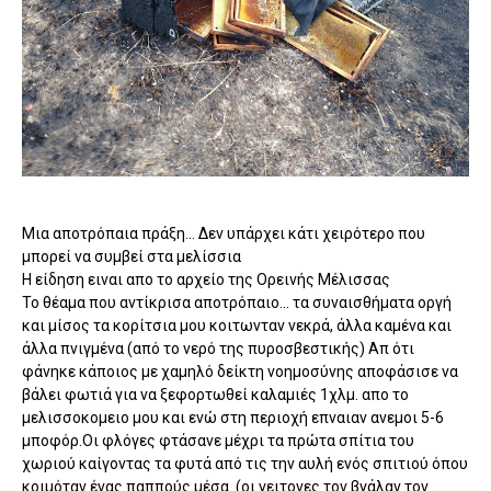
Μια αποτρόπαια πράξη... Δεν υπάρχει κάτι χειρότερο που
μπορεί να συμβεί στα μελίσσια
Η είδηση ειναι απο το αρχείο της Ορεινής Μέλισσας
Το θέαμα που αντίκρισα αποτρόπαιο... τα συναισθήματα οργή
και μίσος τα κορίτσια μου κοιτωνταν νεκρά, άλλα καμένα και
άλλα πνιγμένα (από το νερό της πυροσβεστικής) Απ ότι
φάνηκε κάποιος με χαμηλό δείκτη νοημοσύνης αποφάσισε να
βάλει φωτιά για να ξεφορτωθεί καλαμιές 1χλμ. απο το
μελισσοκομειο μου και ενώ στη περιοχή επναιαν ανεμοι 5-6
μποφόρ.
Οι φλόγες φτάσανε μέχρι τα πρώτα σπίτια του
χωριού καίγοντας τα φυτά από τις την αυλή ενός σπιτιού όπου
κοιμόταν ένας παππούς μέσα. (οι γειτονες τον βγάλαν τον