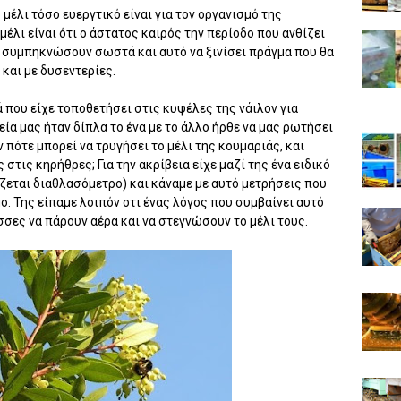
μέλι τόσο ευεργτικό είναι για τον οργανισμό της
έλι είναι ότι ο άστατος καιρός την περίοδο που ανθίζει
ο συμπηκνώσουν σωστά και αυτό να ξινίσει πράγμα που θα
και με δυσεντερίες.
 που είχε τοποθετήσει στις κυψέλες της νάιλον για
εία μας ήταν δίπλα το ένα με το άλλο ήρθε να μας ρωτήσει
 πότε μπορεί να τρυγήσει το μέλι της κουμαριάς, και
 στις κηρήθρες; Για την ακρίβεια είχε μαζί της ένα ειδικό
ζεται διαθλασόμετρο) και κάναμε με αυτό μετρήσεις που
μο. Της είπαμε λοιπόν οτι ένας λόγος που συμβαίνει αυτό
ισσες να πάρουν αέρα και να στεγνώσουν το μέλι τους.