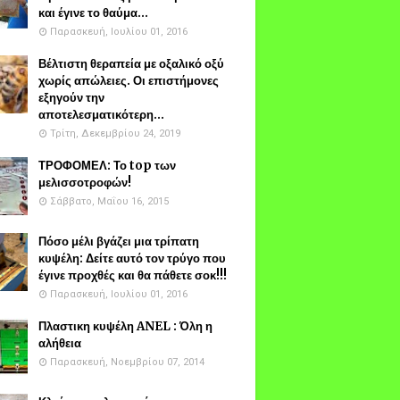
και έγινε το θαύμα...
Παρασκευή, Ιουλίου 01, 2016
Βέλτιστη θεραπεία με οξαλικό οξύ
χωρίς απώλειες. Οι επιστήμονες
εξηγούν την
αποτελεσματικότερη...
Τρίτη, Δεκεμβρίου 24, 2019
ΤΡΟΦΟΜΕΛ: Το top των
μελισσοτροφών!
Σάββατο, Μαΐου 16, 2015
Πόσο μέλι βγάζει μια τρίπατη
κυψέλη: Δείτε αυτό τον τρύγο που
έγινε προχθές και θα πάθετε σοκ!!!
Παρασκευή, Ιουλίου 01, 2016
Πλαστικη κυψέλη ANEL : Όλη η
αλήθεια
Παρασκευή, Νοεμβρίου 07, 2014