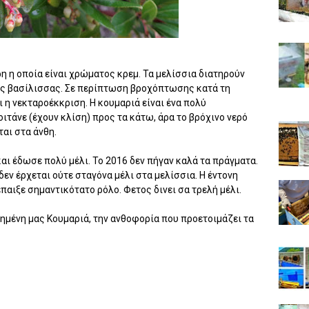
ρη η οποία είναι χρώματος κρεμ. Τα μελίσσια διατηρούν
 της βασίλισσας. Σε περίπτωση βροχόπτωσης κατά τη
 η νεκταροέκκριση. Η κουμαριά είναι ένα πολύ
ιτάνε (έχουν κλίση) προς τα κάτω, άρα το βρόχινο νερό
αι στα άνθη.
και έδωσε πολύ μέλι. Το 2016 δεν πήγαν καλά τα πράγματα.
δεν έρχεται ούτε σταγόνα μέλι στα μελίσσια. Η έντονη
αιξε σημαντικότατο ρόλο. Φετος δινει σα τρελή μέλι.
πημένη μας Κουμαριά, την ανθοφορία που προετοιμάζει τα