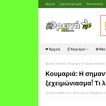
Αρχική
Σχετικά με εμάς
Επικοινωνία
❤ Αρχική
☝ Χειρισμοί
❂ Νέα
Αρχική σελίδα
Κουμαριά: Η σημαντικότερη α
Κουμαριά: Η σημαντ
ξεχειμώνιασμα! Τι λέ
Ορεινή Μέλισσα
Τετάρτη, Νοεμβρίου 0