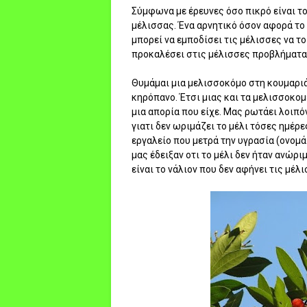
Σύμφωνα με έρευνες όσο πικρό είναι το 
μέλισσας. Ένα αρνητικό όσον αφορά το μ
μπορεί να εμποδίσει τις μέλισσες να τ
προκαλέσει στις μέλισσες προβλήματα 
Θυμάμαι μια μελισσοκόμο στη κουμαριά
κηρόπανο. Έτσι μιας και τα μελισσοκομ
μια απορία που είχε. Μας ρωτάει λοιπόν
γιατι δεν ωριμάζει το μέλι τόσες ημέρες
εργαλείο που μετρά την υγρασία (ονομά
μας έδειξαν οτι το μέλι δεν ήταν ανώρι
είναι το νάλιον που δεν αφήνει τις μέλ