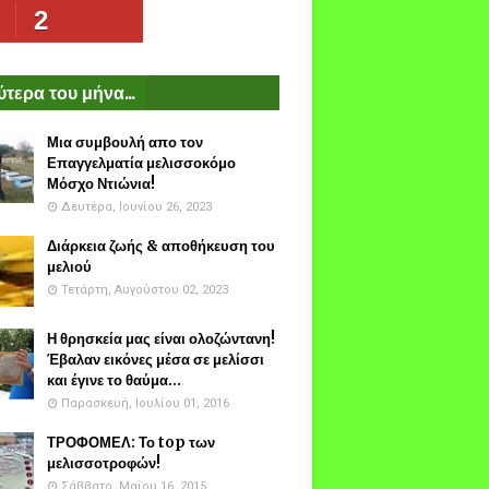
2
τερα του μήνα...
Μια συμβουλή απο τον
Επαγγελματία μελισσοκόμο
Μόσχο Ντιώνια!
Δευτέρα, Ιουνίου 26, 2023
Διάρκεια ζωής & αποθήκευση του
μελιού
Τετάρτη, Αυγούστου 02, 2023
Η θρησκεία μας είναι ολοζώντανη!
Έβαλαν εικόνες μέσα σε μελίσσι
και έγινε το θαύμα...
Παρασκευή, Ιουλίου 01, 2016
ΤΡΟΦΟΜΕΛ: Το top των
μελισσοτροφών!
Σάββατο, Μαΐου 16, 2015