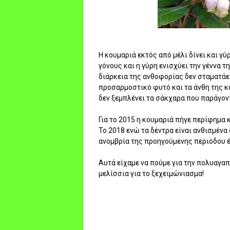
Η κουμαριά εκτός από μέλι δίνει και γύ
γόνους και η γύρη ενισχύει την γέννα
διάρκεια της ανθοφορίας δεν σταματάει
προσαρμοστικό φυτό και τα άνθη της κο
δεν ξεμπλένει τα σάκχαρα που παράγοντ
Για το 2015 η κουμαριά πήγε περίφημα 
Το 2018 ενώ τα δέντρα είναι ανθισμένα 
ανομβρία της προηγούμενης περιόδου έπ
Αυτά είχαμε να πούμε για την πολυαγα
μελίσσια για το ξεχειμώνιασμα!