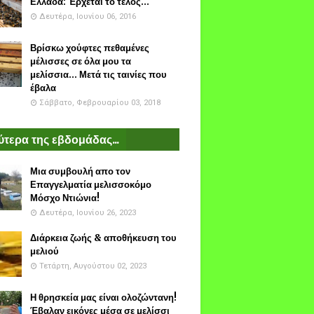
Ελλάδα: Έρχεται το τέλος...
Δευτέρα, Ιουνίου 06, 2016
Βρίσκω χούφτες πεθαμένες
μέλισσες σε όλα μου τα
μελίσσια... Μετά τις ταινίες που
έβαλα
Σάββατο, Φεβρουαρίου 03, 2018
τερα της εβδομάδας...
Μια συμβουλή απο τον
Επαγγελματία μελισσοκόμο
Μόσχο Ντιώνια!
Δευτέρα, Ιουνίου 26, 2023
Διάρκεια ζωής & αποθήκευση του
μελιού
Τετάρτη, Αυγούστου 02, 2023
Η θρησκεία μας είναι ολοζώντανη!
Έβαλαν εικόνες μέσα σε μελίσσι