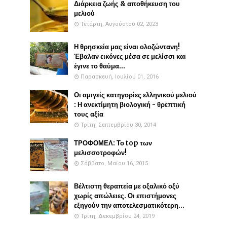
Διάρκεια ζωής & αποθήκευση του
μελιού
Τετάρτη, Αυγούστου 02, 2023
Η θρησκεία μας είναι ολοζώντανη!
Έβαλαν εικόνες μέσα σε μελίσσι και
έγινε το θαύμα...
Παρασκευή, Ιουλίου 01, 2016
Οι αμιγείς κατηγορίες ελληνικού μελιού
: Η ανεκτίμητη βιολογική - θρεπτική
τους αξία
Τρίτη, Σεπτεμβρίου 30, 2014
ΤΡΟΦΟΜΕΛ: Το top των
μελισσοτροφών!
Σάββατο, Μαΐου 16, 2015
Βέλτιστη θεραπεία με οξαλικό οξύ
χωρίς απώλειες. Οι επιστήμονες
εξηγούν την αποτελεσματικότερη...
Τρίτη, Δεκεμβρίου 24, 2019