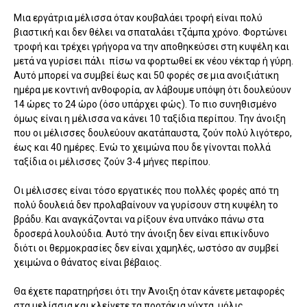
Μια εργάτρια μέλισσα όταν κουβαλάει τροφή είναι πολύ
βιαστική και δεν θέλει να σπαταλάει τζάμπα χρόνο. Φορτώνει
τροφή και τρέχει γρήγορα να την αποθηκεύσει στη κυψέλη και
μετά να γυρίσει πάλι πίσω να φορτωθεί εκ νέου νέκταρ ή γύρη.
Αυτό μπορεί να συμβεί έως και 50 φορές σε μια ανοιξιάτικη
ημέρα με κοντινή ανθοφορία, αν λάβουμε υπόψη ότι δουλεύουν
14 ώρες το 24 ώρο (όσο υπάρχει φώς). Το πιο συνηθισμένο
όμως είναι η μέλισσα να κάνει 10 ταξίδια περίπου. Την άνοιξη
που οι μέλισσες δουλεύουν ακατάπαυστα, ζούν πολύ λιγότερο,
έως και 40 ημέρες. Ενώ το χειμώνα που δε γίνονται πολλά
ταξίδια οι μέλισσες ζούν 3-4 μήνες περίπου.
Οι μέλισσες είναι τόσο εργατικές που πολλές φορές από τη
πολύ δουλειά δεν προλαβαίνουν να γυρίσουν στη κυψέλη το
βράδυ. Και αναγκάζονται να ρίξουν ένα υπνάκο πάνω στα
δροσερά λουλούδια. Αυτό την άνοιξη δεν είναι επικίνδυνο
διότι οι θερμοκρασίες δεν είναι χαμηλές, ωστόσο αν συμβεί
χειμώνα ο θάνατος είναι βέβαιος.
Θα έχετε παρατηρήσει ότι την Άνοιξη όταν κάνετε μεταφορές
στα μελίσσια και κλείνετε τα πορτάκια νύχτα, μόλις