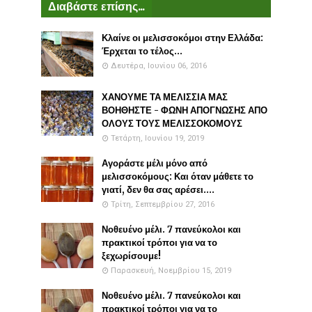
Διαβάστε επίσης...
Κλαίνε οι μελισσοκόμοι στην Ελλάδα:
Έρχεται το τέλος...
Δευτέρα, Ιουνίου 06, 2016
ΧΑΝΟΥΜΕ ΤΑ ΜΕΛΙΣΣΙΑ ΜΑΣ
ΒΟΗΘΗΣΤΕ - ΦΩΝΗ ΑΠΟΓΝΩΣΗΣ ΑΠΟ
ΟΛΟΥΣ ΤΟΥΣ ΜΕΛΙΣΣΟΚΟΜΟΥΣ
Τετάρτη, Ιουνίου 19, 2019
Αγοράστε μέλι μόνο από
μελισσοκόμους: Και όταν μάθετε το
γιατί, δεν θα σας αρέσει....
Τρίτη, Σεπτεμβρίου 27, 2016
Νοθευένο μέλι. 7 πανεύκολοι και
πρακτικοί τρόποι για να το
ξεχωρίσουμε!
Παρασκευή, Νοεμβρίου 15, 2019
Νοθευένο μέλι. 7 πανεύκολοι και
πρακτικοί τρόποι για να το