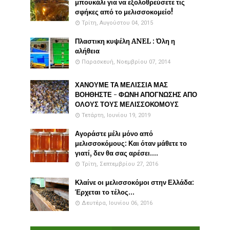
μπουκάλι για να εξολοθρεύσετε τις
σφήκες από το μελισσοκομείο!
Τρίτη, Αυγούστου 04, 2015
Πλαστικη κυψέλη ANEL : Όλη η
αλήθεια
Παρασκευή, Νοεμβρίου 07, 2014
ΧΑΝΟΥΜΕ ΤΑ ΜΕΛΙΣΣΙΑ ΜΑΣ
ΒΟΗΘΗΣΤΕ - ΦΩΝΗ ΑΠΟΓΝΩΣΗΣ ΑΠΟ
ΟΛΟΥΣ ΤΟΥΣ ΜΕΛΙΣΣΟΚΟΜΟΥΣ
Τετάρτη, Ιουνίου 19, 2019
Αγοράστε μέλι μόνο από
μελισσοκόμους: Και όταν μάθετε το
γιατί, δεν θα σας αρέσει....
Τρίτη, Σεπτεμβρίου 27, 2016
Κλαίνε οι μελισσοκόμοι στην Ελλάδα:
Έρχεται το τέλος...
Δευτέρα, Ιουνίου 06, 2016