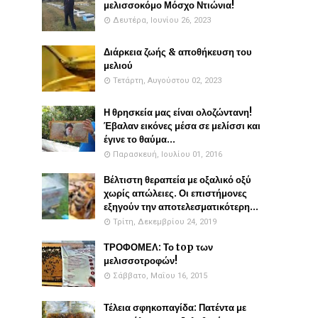
μελισσοκόμο Μόσχο Ντιώνια!
Δευτέρα, Ιουνίου 26, 2023
Διάρκεια ζωής & αποθήκευση του
μελιού
Τετάρτη, Αυγούστου 02, 2023
Η θρησκεία μας είναι ολοζώντανη!
Έβαλαν εικόνες μέσα σε μελίσσι και
έγινε το θαύμα...
Παρασκευή, Ιουλίου 01, 2016
Βέλτιστη θεραπεία με οξαλικό οξύ
χωρίς απώλειες. Οι επιστήμονες
εξηγούν την αποτελεσματικότερη...
Τρίτη, Δεκεμβρίου 24, 2019
ΤΡΟΦΟΜΕΛ: Το top των
μελισσοτροφών!
Σάββατο, Μαΐου 16, 2015
Τέλεια σφηκοπαγίδα: Πατέντα με