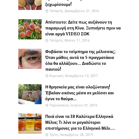
ξεχωρίσουμε!
Τετάρτη, Δεκεμβρίου 21, 2016
Απίστευτο: Δείτε πως αυξάνουν τη
παραγωγή στη Κίνα. Ξυπνήστε πριν να
είναι αργά VIDEO ΣΟΚ
Τετάρτη, Μαΐου 11, 2016
Φοβάσαι το τσίμπημα της μέλισσας;
Όταν μάθεις αυτά τα 5 πραγματάκια
όλα θα αλλάξουν... Διαδώστε το
παντού!
Κυριακή, Νοεμβρίου 12, 2017
Η θρησκεία μας είναι ολοζώντανη!
Έβαλαν εικόνες μέσα σε μελίσσι και
έγινε το θαύμα...
Παρασκευή, Ιουλίου 01, 2016
Ποιά είναι τα 18 Καλύτερα Ελληνικά
Μέλια; Τι λένε οι μεγαλύτεροι
επιστήμονες για το Ελληνικό Μέλι....
Τρίτη, Νοεμβρίου 26, 2019