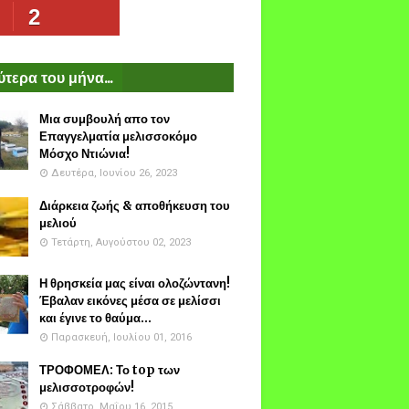
2
τερα του μήνα...
Μια συμβουλή απο τον
Επαγγελματία μελισσοκόμο
Μόσχο Ντιώνια!
Δευτέρα, Ιουνίου 26, 2023
Διάρκεια ζωής & αποθήκευση του
μελιού
Τετάρτη, Αυγούστου 02, 2023
Η θρησκεία μας είναι ολοζώντανη!
Έβαλαν εικόνες μέσα σε μελίσσι
και έγινε το θαύμα...
Παρασκευή, Ιουλίου 01, 2016
ΤΡΟΦΟΜΕΛ: Το top των
μελισσοτροφών!
Σάββατο, Μαΐου 16, 2015