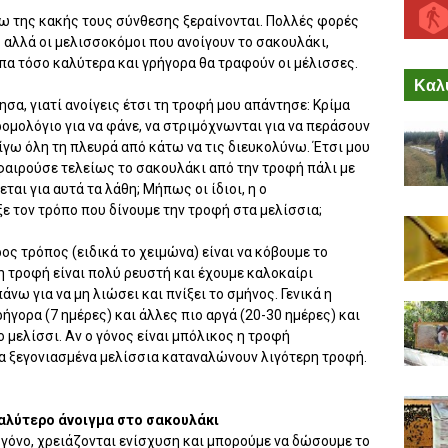
ω της κακής τους σύνθεσης ξεραίνονται. Πολλές φορές
ς αλλά οι μελισσοκόμοι που ανοίγουν το σακουλάκι,
πα τόσο καλύτερα και γρήγορα θα τραφούν οι μέλισσες.
Καλύ
σα, γιατί ανοίγεις έτσι τη τροφή μου απάντησε: Κρίμα
ρομολόγιο για να φάνε, να στριμόχνωνται για να περάσουν
οίγω όλη τη πλευρά από κάτω να τις διευκολύνω. Έτσι μου
φαιρούσε τελείως το σακουλάκι από την τροφή πάλι με
ται για αυτά τα λάθη; Μήπως οι ίδιοι, η ο
ε τον τρόπο που δίνουμε την τροφή στα μελίσσια;
ος τρόπος (ειδικά το χειμώνα) είναι να κόβουμε το
η τροφή είναι πολύ ρευστή και έχουμε καλοκαίρι
νω για να μη λιώσει και πνίξει το σμήνος. Γενικά η
γορα (7 ημέρες) και άλλες πιο αργά (20-30 ημέρες) και
ο μελίσσι. Αν ο γόνος είναι μπόλικος η τροφή
α ξεγονιασμένα μελίσσια καταναλώνουν λιγότερη τροφή.
γαλύτερο άνοιγμα στο σακουλάκι
 γόνο, χρειάζονται ενίσχυση και μπορούμε να δώσουμε το