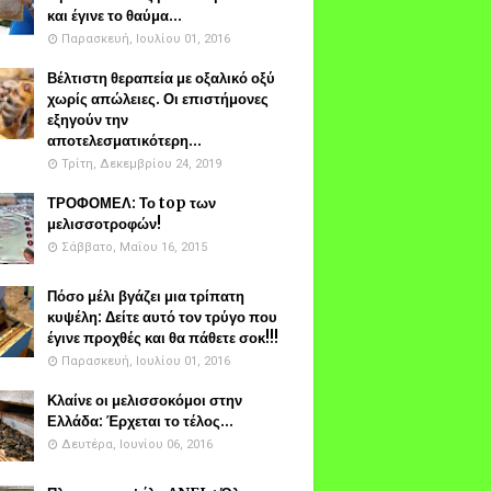
και έγινε το θαύμα...
Παρασκευή, Ιουλίου 01, 2016
Βέλτιστη θεραπεία με οξαλικό οξύ
χωρίς απώλειες. Οι επιστήμονες
εξηγούν την
αποτελεσματικότερη...
Τρίτη, Δεκεμβρίου 24, 2019
ΤΡΟΦΟΜΕΛ: Το top των
μελισσοτροφών!
Σάββατο, Μαΐου 16, 2015
Πόσο μέλι βγάζει μια τρίπατη
κυψέλη: Δείτε αυτό τον τρύγο που
έγινε προχθές και θα πάθετε σοκ!!!
Παρασκευή, Ιουλίου 01, 2016
Κλαίνε οι μελισσοκόμοι στην
Ελλάδα: Έρχεται το τέλος...
Δευτέρα, Ιουνίου 06, 2016