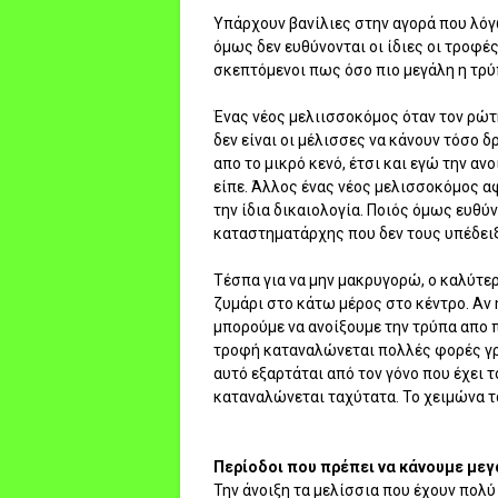
Υπάρχουν βανίλιες στην αγορά που λόγ
όμως δεν ευθύνονται οι ίδιες οι τροφέ
σκεπτόμενοι πως όσο πιο μεγάλη η τρύ
Ένας νέος μελιισσοκόμος όταν τον ρώτη
δεν είναι οι μέλισσες να κάνουν τόσο δ
απο το μικρό κενό, έτσι και εγώ την αν
είπε. Άλλος ένας νέος μελισσοκόμος α
την ίδια δικαιολογία. Ποιός όμως ευθύνε
καταστηματάρχης που δεν τους υπέδειξ
Τέσπα για να μην μακρυγορώ, ο καλύτερ
ζυμάρι στο κάτω μέρος στο κέντρο. Αν 
μπορούμε να ανοίξουμε την τρύπα απο πά
τροφή καταναλώνεται πολλές φορές γρή
αυτό εξαρτάται από τον γόνο που έχει τ
καταναλώνεται ταχύτατα. Το χειμώνα τ
Περίοδοι που πρέπει να κάνουμε με
Την άνοιξη τα μελίσσια που έχουν πολύ