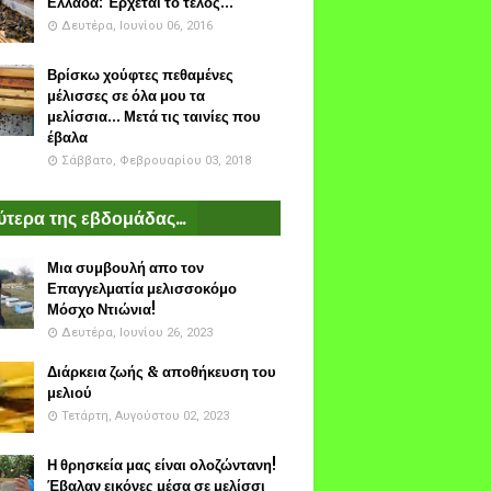
Ελλάδα: Έρχεται το τέλος...
Δευτέρα, Ιουνίου 06, 2016
Βρίσκω χούφτες πεθαμένες
μέλισσες σε όλα μου τα
μελίσσια... Μετά τις ταινίες που
έβαλα
Σάββατο, Φεβρουαρίου 03, 2018
τερα της εβδομάδας...
Μια συμβουλή απο τον
Επαγγελματία μελισσοκόμο
Μόσχο Ντιώνια!
Δευτέρα, Ιουνίου 26, 2023
Διάρκεια ζωής & αποθήκευση του
μελιού
Τετάρτη, Αυγούστου 02, 2023
Η θρησκεία μας είναι ολοζώντανη!
Έβαλαν εικόνες μέσα σε μελίσσι