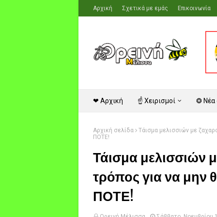
Αρχική
Σχετικά με εμάς
Επικοινωνία
❤ Αρχική
☝ Χειρισμοί
❂ Νέα
Αρχική σελίδα
Τάισμα μελισσιών με ζαχαρο
ΠΟΤΕ!
Τάισμα μελισσιών 
τρόπος για να μην θ
ΠΟΤΕ!
Ορεινή Μέλισσα
Σάββατο, Νοεμβρίου 1