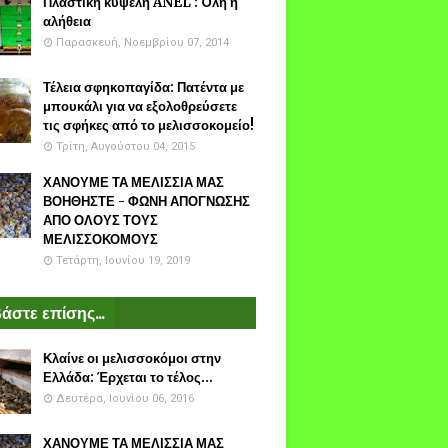
Πλαστικη κυψέλη ANEL : Όλη η
αλήθεια
Παρασκευή, Νοεμβρίου 07, 2014
Τέλεια σφηκοπαγίδα: Πατέντα με
μπουκάλι για να εξολοθρεύσετε
τις σφήκες από το μελισσοκομείο!
Τρίτη, Αυγούστου 04, 2015
ΧΑΝΟΥΜΕ ΤΑ ΜΕΛΙΣΣΙΑ ΜΑΣ
ΒΟΗΘΗΣΤΕ - ΦΩΝΗ ΑΠΟΓΝΩΣΗΣ
ΑΠΟ ΟΛΟΥΣ ΤΟΥΣ
ΜΕΛΙΣΣΟΚΟΜΟΥΣ
Τετάρτη, Ιουνίου 19, 2019
άστε επίσης...
Κλαίνε οι μελισσοκόμοι στην
Ελλάδα: Έρχεται το τέλος...
Δευτέρα, Ιουνίου 06, 2016
ΧΑΝΟΥΜΕ ΤΑ ΜΕΛΙΣΣΙΑ ΜΑΣ