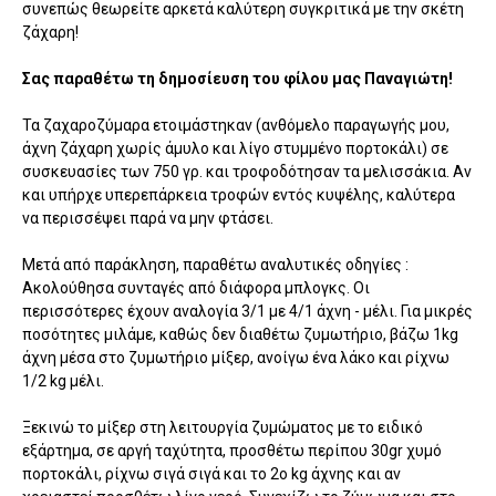
συνεπώς θεωρείτε αρκετά καλύτερη συγκριτικά με την σκέτη
ζάχαρη!
Σας παραθέτω τη δημοσίευση του φίλου μας Παναγιώτη!
Τα ζαχαροζύμαρα ετοιμάστηκαν (ανθόμελο παραγωγής μου,
άχνη ζάχαρη χωρίς άμυλο και λίγο στυμμένο πορτοκάλι) σε
συσκευασίες των 750 γρ. και τροφοδότησαν τα μελισσάκια. Αν
και υπήρχε υπερεπάρκεια τροφών εντός κυψέλης, καλύτερα
να περισσέψει παρά να μην φτάσει.
Μετά από παράκληση, παραθέτω αναλυτικές οδηγίες :
Ακολούθησα συνταγές από διάφορα μπλογκς. Οι
περισσότερες έχουν αναλογία 3/1 με 4/1 άχνη - μέλι. Για μικρές
ποσότητες μιλάμε, καθώς δεν διαθέτω ζυμωτήριο, βάζω 1kg
άχνη μέσα στο ζυμωτήριο μίξερ, ανοίγω ένα λάκο και ρίχνω
1/2 kg μέλι.
Ξεκινώ το μίξερ στη λειτουργία ζυμώματος με το ειδικό
εξάρτημα, σε αργή ταχύτητα, προσθέτω περίπου 30gr χυμό
πορτοκάλι, ρίχνω σιγά σιγά και το 2ο kg άχνης και αν