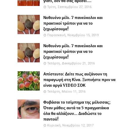
γιατί, δεν θα σας αρέσει....
Τρίτη, Σεπτεμβρίου 27, 2016
Νοθευένο μέλι. 7 πανεύκολοι και
πρακτικοί τρόποι για να το
ξεχωρίσουμε!
Παρασκευή, Νοεμβρίου 15, 2019
Νοθευένο μέλι. 7 πανεύκολοι και
πρακτικοί τρόποι για να το
ξεχωρίσουμε!
Τετάρτη, Δεκεμβρίου 21, 2016
Απίστευτο: Δείτε πως αυξάνουν τη
παραγωγή στη Κίνα. Ξυπνήστε πριν να
είναι αργά VIDEO ΣΟΚ
Τετάρτη, Μαΐου 11, 2016
Φοβάσαι το τσίμπημα της μέλισσας;
Όταν μάθεις αυτά τα 5 πραγματάκια
όλα θα αλλάξουν... Διαδώστε το
παντού!
Κυριακή, Νοεμβρίου 12, 2017