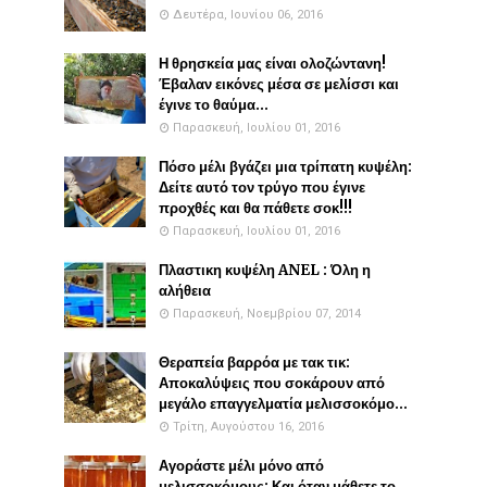
Δευτέρα, Ιουνίου 06, 2016
Η θρησκεία μας είναι ολοζώντανη!
Έβαλαν εικόνες μέσα σε μελίσσι και
έγινε το θαύμα...
Παρασκευή, Ιουλίου 01, 2016
Πόσο μέλι βγάζει μια τρίπατη κυψέλη:
Δείτε αυτό τον τρύγο που έγινε
προχθές και θα πάθετε σοκ!!!
Παρασκευή, Ιουλίου 01, 2016
Πλαστικη κυψέλη ANEL : Όλη η
αλήθεια
Παρασκευή, Νοεμβρίου 07, 2014
Θεραπεία βαρρόα με τακ τικ:
Αποκαλύψεις που σοκάρουν από
μεγάλο επαγγελματία μελισσοκόμο...
Τρίτη, Αυγούστου 16, 2016
Αγοράστε μέλι μόνο από
μελισσοκόμους: Και όταν μάθετε το