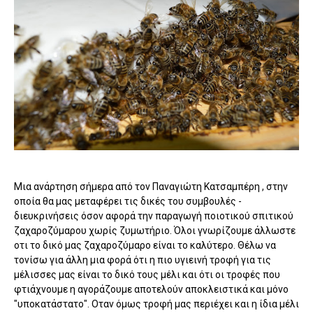
Mια ανάρτηση σήμερα από τον Παναγιώτη Κατσαμπέρη , στην
οποία θα μας μεταφέρει τις δικές του συμβουλές -
διευκρινήσεις όσον αφορά την παραγωγή ποιοτικού σπιτικού
ζαχαροζύμαρου χωρίς ζυμωτήριο. Όλοι γνωρίζουμε άλλωστε
οτι το δικό μας ζαχαροζύμαρο είναι το καλύτερο. Θέλω να
τονίσω για άλλη μια φορά ότι η πιο υγιεινή τροφή για τις
μέλισσες μας είναι το δικό τους μέλι και ότι οι τροφές που
φτιάχνουμε η αγοράζουμε αποτελούν αποκλειστικά και μόνο
"υποκατάστατο". Οταν όμως τροφή μας περιέχει και η ίδια μέλι