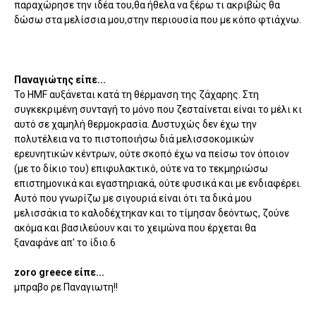
παραχώρησε την ιδέα του,θα ήθελα να ξέρω τι ακριβώς θα
δώσω στα μελίσσια μου,στην περιουσία που με κόπο φτιάχνω.
Παναγιώτης είπε...
To HMF αυξάνεται κατά τη θέρμανση της ζάχαρης. Στη
συγκεκριμένη συνταγή το μόνο που ζεσταίνεται είναι το μέλι κι
αυτό σε χαμηλή θερμοκρασία. Δυστυχώς δεν έχω την
πολυτέλεια να το πιστοποιήσω διά μελισσοκομικών
ερευνητικών κέντρων, ούτε σκοπό έχω να πείσω τον όποιον
(με το δίκιο του) επιφυλακτικό, ούτε να το τεκμηριώσω
επιστημονικά και εγαστηριακά, ούτε φυσικά και με ενδιαφέρει.
Αυτό που γνωρίζω με σιγουριά είναι ότι τα δικά μου
μελισσάκια το καλοδέχτηκαν και το τίμησαν δεόντως, ζούνε
ακόμα και βασιλεύουν και το χειμώνα που έρχεται θα
ξαναφάνε απ' το ίδιο.6
zoro greece είπε...
μπραβο ρε Παναγιωτη!!