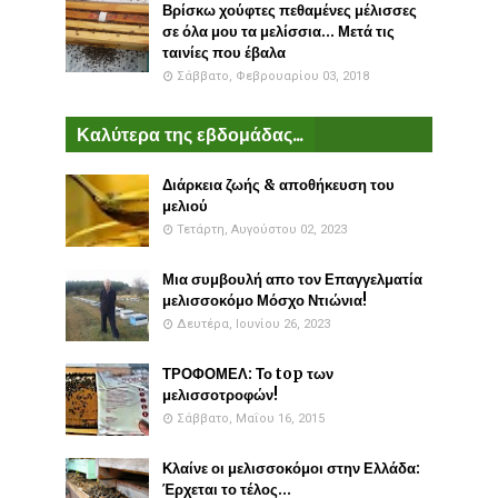
Βρίσκω χούφτες πεθαμένες μέλισσες
σε όλα μου τα μελίσσια... Μετά τις
ταινίες που έβαλα
Σάββατο, Φεβρουαρίου 03, 2018
Καλύτερα της εβδομάδας...
Διάρκεια ζωής & αποθήκευση του
μελιού
Τετάρτη, Αυγούστου 02, 2023
Μια συμβουλή απο τον Επαγγελματία
μελισσοκόμο Μόσχο Ντιώνια!
Δευτέρα, Ιουνίου 26, 2023
ΤΡΟΦΟΜΕΛ: Το top των
μελισσοτροφών!
Σάββατο, Μαΐου 16, 2015
Κλαίνε οι μελισσοκόμοι στην Ελλάδα:
Έρχεται το τέλος...