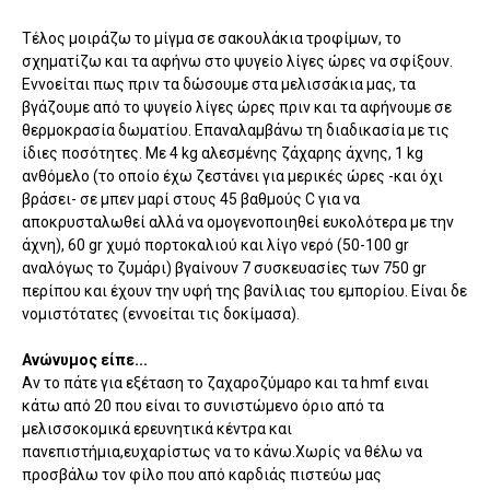
Τέλος μοιράζω το μίγμα σε σακουλάκια τροφίμων, το
σχηματίζω και τα αφήνω στο ψυγείο λίγες ώρες να σφίξουν.
Εννοείται πως πριν τα δώσουμε στα μελισσάκια μας, τα
βγάζουμε από το ψυγείο λίγες ώρες πριν και τα αφήνουμε σε
θερμοκρασία δωματίου. Επαναλαμβάνω τη διαδικασία με τις
ίδιες ποσότητες. Με 4 kg αλεσμένης ζάχαρης άχνης, 1 kg
ανθόμελο (το οποίο έχω ζεστάνει για μερικές ώρες -και όχι
βράσει- σε μπεν μαρί στους 45 βαθμούς C για να
αποκρυσταλωθεί αλλά να ομογενοποιηθεί ευκολότερα με την
άχνη), 60 gr χυμό πορτοκαλιού και λίγο νερό (50-100 gr
αναλόγως το ζυμάρι) βγαίνουν 7 συσκευασίες των 750 gr
περίπου και έχουν την υφή της βανίλιας του εμπορίου. Είναι δε
νομιστότατες (εννοείται τις δοκίμασα).
Ανώνυμος είπε...
Αν το πάτε για εξέταση το ζαχαροζύμαρο και τα hmf ειναι
κάτω από 20 που είναι το συνιστώμενο όριο από τα
μελισσοκομικά ερευνητικά κέντρα και
πανεπιστήμια,ευχαρίστως να το κάνω.Χωρίς να θέλω να
προσβάλω τον φίλο που από καρδιάς πιστεύω μας