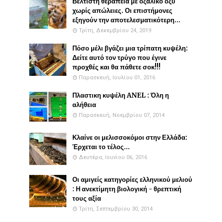
Βέλτιστη θεραπεία με οξαλικό οξύ
χωρίς απώλειες. Οι επιστήμονες
εξηγούν την αποτελεσματικότερη...
Τρίτη, Δεκεμβρίου 24, 2019
Πόσο μέλι βγάζει μια τρίπατη κυψέλη:
Δείτε αυτό τον τρύγο που έγινε
προχθές και θα πάθετε σοκ!!!
Παρασκευή, Ιουλίου 01, 2016
Πλαστικη κυψέλη ANEL : Όλη η
αλήθεια
Παρασκευή, Νοεμβρίου 07, 2014
Κλαίνε οι μελισσοκόμοι στην Ελλάδα:
Έρχεται το τέλος...
Δευτέρα, Ιουνίου 06, 2016
Οι αμιγείς κατηγορίες ελληνικού μελιού
: Η ανεκτίμητη βιολογική - θρεπτική
τους αξία
Τρίτη, Σεπτεμβρίου 30, 2014