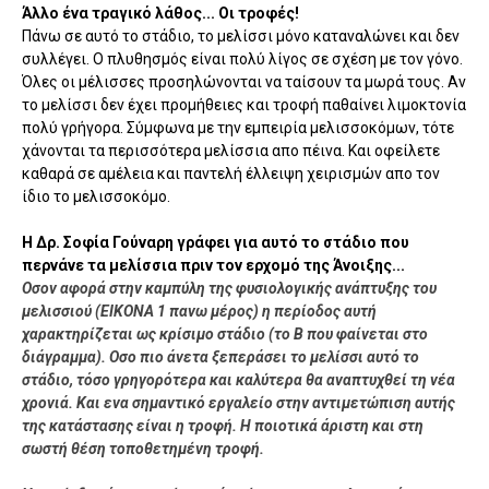
Άλλο ένα τραγικό λάθος... Οι τροφές!
Πάνω σε αυτό το στάδιο, το μελίσσι μόνο καταναλώνει και δεν
συλλέγει. Ο πλυθησμός είναι πολύ λίγος σε σχέση με τον γόνο.
Όλες οι μέλισσες προσηλώνονται να ταίσουν τα μωρά τους. Αν
το μελίσσι δεν έχει προμήθειες και τροφή παθαίνει λιμοκτονία
πολύ γρήγορα. Σύμφωνα με την εμπειρία μελισσοκόμων, τότε
χάνονται τα περισσότερα μελίσσια απο πέινα. Και οφείλετε
καθαρά σε αμέλεια και παντελή έλλειψη χειρισμών απο τον
ίδιο το μελισσοκόμο.
Η Δρ. Σοφία Γούναρη γράφει για αυτό το στάδιο που
περνάνε τα μελίσσια πριν τον ερχομό της Άνοιξης...
Οσον αφορά στην καμπύλη της φυσιολογικής ανάπτυξης του
μελισσιού (ΕΙΚΟΝΑ 1 πανω μέρος) η περίοδος αυτή
χαρακτηρίζεται ως κρίσιμο στάδιο (το Β που φαίνεται στο
διάγραμμα). Οσο πιο άνετα ξεπεράσει το μελίσσι αυτό το
στάδιο, τόσο γρηγορότερα και καλύτερα θα αναπτυχθεί τη νέα
χρονιά. Και ενα σημαντικό εργαλείο στην αντιμετώπιση αυτής
της κατάστασης είναι η τροφή. Η ποιοτικά άριστη και στη
σωστή θέση τοποθετημένη τροφή.