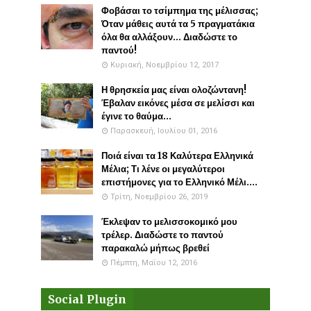
Φοβάσαι το τσίμπημα της μέλισσας;
Όταν μάθεις αυτά τα 5 πραγματάκια
όλα θα αλλάξουν... Διαδώστε το
παντού!
Κυριακή, Νοεμβρίου 12, 2017
Η θρησκεία μας είναι ολοζώντανη!
Έβαλαν εικόνες μέσα σε μελίσσι και
έγινε το θαύμα...
Παρασκευή, Ιουλίου 01, 2016
Ποιά είναι τα 18 Καλύτερα Ελληνικά
Μέλια; Τι λένε οι μεγαλύτεροι
επιστήμονες για το Ελληνικό Μέλι....
Τρίτη, Νοεμβρίου 26, 2019
Έκλεψαν το μελισσοκομικό μου
τρέλερ. Διαδώστε το παντού
παρακαλώ μήπως βρεθεί
Πέμπτη, Μαΐου 12, 2016
Social Plugin