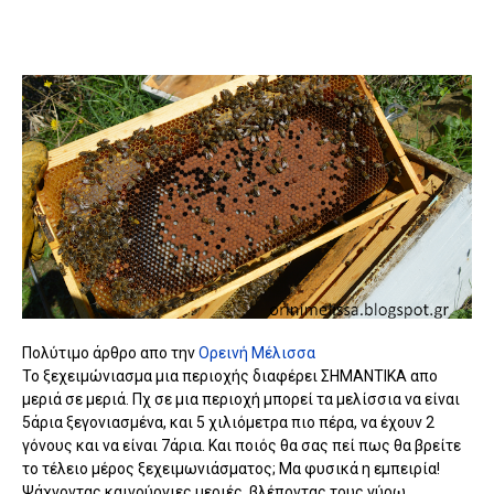
Πολύτιμο άρθρο απο την
Ορεινή Μέλισσα
Το ξεχειμώνιασμα μια περιοχής διαφέρει ΣΗΜΑΝΤΙΚΑ απο
μεριά σε μεριά. Πχ σε μια περιοχή μπορεί τα μελίσσια να είναι
5άρια ξεγονιασμένα, και 5 χιλιόμετρα πιο πέρα, να έχουν 2
γόνους και να είναι 7άρια. Και ποιός θα σας πεί πως θα βρείτε
το τέλειο μέρος ξεχειμωνιάσματος; Μα φυσικά η εμπειρία!
Ψάχνοντας καινούργιες μεριές, βλέποντας τους γύρω