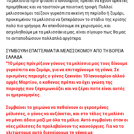
Τα μελίσσια πρίν φτάσει ο Ιανουάριος πρέπει να έχουν αρκετές
προμήθειες και να ταιστούν με ποιοτική τροφή. Πολλοί
μελισσοκόμοι ταίζουν γυρεόπιτα εκείνη τη περίοδο ή ζυμάρι,
προκειμένου τα μελίσσια να ξεπεράσουν το στάδιο της κρίσης
πολύ πιο γρήγορα. Αν επενδύσουμε σε χειρισμούς, και
ασχοληθούμε με τα μελισσάκια μας, είναι σίγουρο πως θα μας
το ανταποδώσουν πολλαπλά αργότερα.
ΣΥΜΒΟΥΛΗ ΕΠΑΓΓΕΛΜΑΤΙΑ ΜΕΛΙΣΣΟΚΟΜΟΥ ΑΠΟ ΤΗ ΒΟΡΕΙΑ
ΕΛΛΑΔΑ
"10 μέρες πρίν ρίξουν γόνους τα μελίσσια μας τους δίνουμε
γυρεόπιτα και ζυμάρι, για να επιταχύνουμε τη γέννα. Σε
ορισμένες περιοχές ο γόνος ξεκινάει 10 Ιανουαρίου αλλού
αρχές Μαρτίου, ο καθενας πρέπει να έχει γνώση της
περιοχής που ξεχειμωνιάζει και να ξέρει ποτε είναι αυτές
οι ημερουμηνίες.
Συμβαίνει το χειμώνα να πεθαίνουν οι γερασμένες
μέλισσες, ο γόνος να αυξάνεται, και στο τέλος το μελίσσι
να μένει άδειο μαζί με όλα τα μέλια. Αυτό συμβαίνει όταν οι
νέες μέλισσες δε προλαβαίνουν τις καινούργιες. Για να το
γλιτώσουμε αυτό διεγείρουμε τη γέννα με