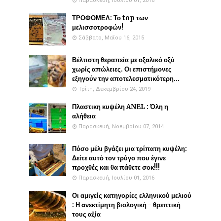
Παρασκευή, Ιουλίου 01, 2016
ΤΡΟΦΟΜΕΛ: Το top των
μελισσοτροφών!
Σάββατο, Μαΐου 16, 2015
Βέλτιστη θεραπεία με οξαλικό οξύ
χωρίς απώλειες. Οι επιστήμονες
εξηγούν την αποτελεσματικότερη...
Τρίτη, Δεκεμβρίου 24, 2019
Πλαστικη κυψέλη ANEL : Όλη η
αλήθεια
Παρασκευή, Νοεμβρίου 07, 2014
Πόσο μέλι βγάζει μια τρίπατη κυψέλη:
Δείτε αυτό τον τρύγο που έγινε
προχθές και θα πάθετε σοκ!!!
Παρασκευή, Ιουλίου 01, 2016
Οι αμιγείς κατηγορίες ελληνικού μελιού
: Η ανεκτίμητη βιολογική - θρεπτική
τους αξία