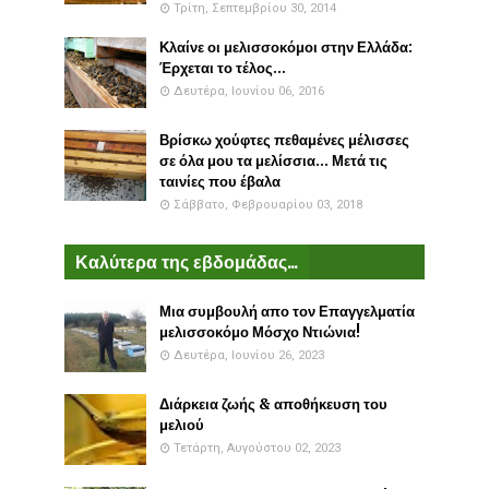
Τρίτη, Σεπτεμβρίου 30, 2014
Κλαίνε οι μελισσοκόμοι στην Ελλάδα:
Έρχεται το τέλος...
Δευτέρα, Ιουνίου 06, 2016
Βρίσκω χούφτες πεθαμένες μέλισσες
σε όλα μου τα μελίσσια... Μετά τις
ταινίες που έβαλα
Σάββατο, Φεβρουαρίου 03, 2018
Καλύτερα της εβδομάδας...
Μια συμβουλή απο τον Επαγγελματία
μελισσοκόμο Μόσχο Ντιώνια!
Δευτέρα, Ιουνίου 26, 2023
Διάρκεια ζωής & αποθήκευση του
μελιού
Τετάρτη, Αυγούστου 02, 2023