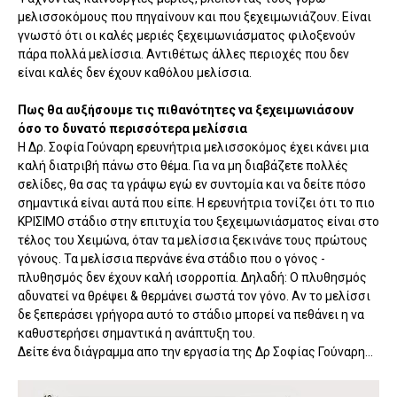
μελισσοκόμους που πηγαίνουν και που ξεχειμωνιάζουν. Είναι
γνωστό ότι οι καλές μεριές ξεχειμωνιάσματος φιλοξενούν
πάρα πολλά μελίσσια. Αντιθέτως άλλες περιοχές που δεν
είναι καλές δεν έχουν καθόλου μελίσσια.
Πως θα αυξήσουμε τις πιθανότητες να ξεχειμωνιάσουν
όσο το δυνατό περισσότερα μελίσσια
Η Δρ. Σοφία Γούναρη ερευνήτρια μελισσοκόμος έχει κάνει μια
καλή διατριβή πάνω στο θέμα. Για να μη διαβάζετε πολλές
σελίδες, θα σας τα γράψω εγώ εν συντομία και να δείτε πόσο
σημαντικά είναι αυτά που είπε. Η ερευνήτρια τονίζει ότι το πιο
ΚΡΙΣΙΜΟ στάδιο στην επιτυχία του ξεχειμωνιάσματος είναι στο
τέλος του Χειμώνα, όταν τα μελίσσια ξεκινάνε τους πρώτους
γόνους. Τα μελίσσια περνάνε ένα στάδιο που ο γόνος -
πλυθησμός δεν έχουν καλή ισορροπία. Δηλαδή: Ο πλυθησμός
αδυνατεί να θρέψει & θερμάνει σωστά τον γόνο. Αν το μελίσσι
δε ξεπεράσει γρήγορα αυτό το στάδιο μπορεί να πεθάνει η να
καθυστερήσει σημαντικά η ανάπτυξη του.
Δείτε ένα διάγραμμα απο την εργασία της Δρ Σοφίας Γούναρη...