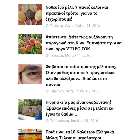
Νοθευένο μέλι. 7 πανεύκολοι και
πρακτικοί τρόποι για να το
ξεχωρίσουμε!
Τετάρτη, Δεκεμβρίου 21, 2016
Απίστευτο: Δείτε πως αυξάνουν τη
παραγωγή στη Κίνα. Ξυπνήστε πριν να
είναι αργά VIDEO ΣΟΚ
Τετάρτη, Μαΐου 11, 2016
Φοβάσαι το τσίμπημα της μέλισσας;
Όταν μάθεις αυτά τα 5 πραγματάκια
όλα θα αλλάξουν... Διαδώστε το
παντού!
Κυριακή, Νοεμβρίου 12, 2017
Η θρησκεία μας είναι ολοζώντανη!
Έβαλαν εικόνες μέσα σε μελίσσι και
έγινε το θαύμα...
Παρασκευή, Ιουλίου 01, 2016
Ποιά είναι τα 18 Καλύτερα Ελληνικά
Μέλια; Τι λένε οι μεγαλύτεροι