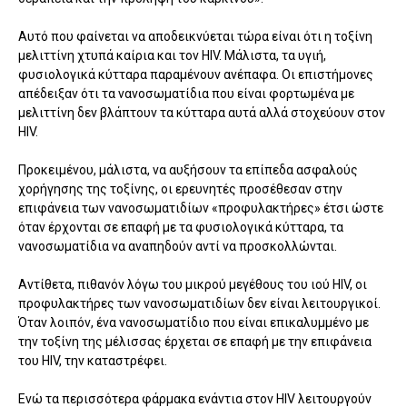
Αυτό που φαίνεται να αποδεικνύεται τώρα είναι ότι η τοξίνη
μελιττίνη χτυπά καίρια και τον HIV. Μάλιστα, τα υγιή,
φυσιολογικά κύτταρα παραμένουν ανέπαφα. Οι επιστήμονες
απέδειξαν ότι τα νανοσωματίδια που είναι φορτωμένα με
μελιττίνη δεν βλάπτουν τα κύτταρα αυτά αλλά στοχεύουν στον
HIV.
Προκειμένου, μάλιστα, να αυξήσουν τα επίπεδα ασφαλούς
χορήγησης της τοξίνης, οι ερευνητές προσέθεσαν στην
επιφάνεια των νανοσωματιδίων «προφυλακτήρες» έτσι ώστε
όταν έρχονται σε επαφή με τα φυσιολογικά κύτταρα, τα
νανοσωματίδια να αναπηδούν αντί να προσκολλώνται.
Αντίθετα, πιθανόν λόγω του μικρού μεγέθους του ιού HIV, οι
προφυλακτήρες των νανοσωματιδίων δεν είναι λειτουργικοί.
Όταν λοιπόν, ένα νανοσωματίδιο που είναι επικαλυμμένο με
την τοξίνη της μέλισσας έρχεται σε επαφή με την επιφάνεια
του HIV, την καταστρέφει.
Ενώ τα περισσότερα φάρμακα ενάντια στον HIV λειτουργούν