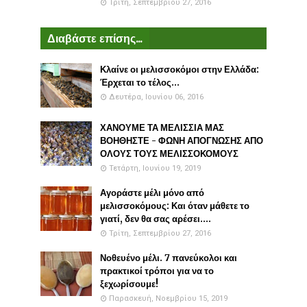
Τρίτη, Σεπτεμβρίου 27, 2016
Διαβάστε επίσης...
Κλαίνε οι μελισσοκόμοι στην Ελλάδα:
Έρχεται το τέλος...
Δευτέρα, Ιουνίου 06, 2016
ΧΑΝΟΥΜΕ ΤΑ ΜΕΛΙΣΣΙΑ ΜΑΣ
ΒΟΗΘΗΣΤΕ - ΦΩΝΗ ΑΠΟΓΝΩΣΗΣ ΑΠΟ
ΟΛΟΥΣ ΤΟΥΣ ΜΕΛΙΣΣΟΚΟΜΟΥΣ
Τετάρτη, Ιουνίου 19, 2019
Αγοράστε μέλι μόνο από
μελισσοκόμους: Και όταν μάθετε το
γιατί, δεν θα σας αρέσει....
Τρίτη, Σεπτεμβρίου 27, 2016
Νοθευένο μέλι. 7 πανεύκολοι και
πρακτικοί τρόποι για να το
ξεχωρίσουμε!
Παρασκευή, Νοεμβρίου 15, 2019