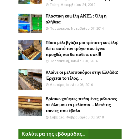
Τρίτη, Δεκεμβρίου 24, 2019
Πλαστικη κυψέλη ANEL : Όλη η
αλήθεια
Παρασκευή, Νοεμβρίου 07, 2014
Πόσο μέλι βγάζει μια τρίπατη κυψέλη:
Δείτε αυτό τον τρύγο που έγινε
προχθές και θα πάθετε σοκ!!!
Παρασκευή, Ιουλίου 01, 2016
Κλαίνε οι μελισσοκόμοι στην Ελλάδα:
Έρχεται το τέλος...
Δευτέρα, Ιουνίου 06, 2016
Βρίσκω χούφτες πεθαμένες μέλισσες
σε όλα μου τα μελίσσια... Μετά τις
ταινίες που έβαλα
Σάββατο, Φεβρουαρίου 03, 2018
Καλύτερα της εβδομάδας...