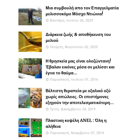
Μια συμβουλή απο τον Επαγγελματία
μελισσοκόμο Μόσχο Ντιώνια!
Δευτέρα, Ιουνίου 26, 2023
Διάρκεια ζωής & αποθήκευση του
μελιού
Τετάρτη, Αυγούστου 02, 2023
Η θρησκεία μας είναι ολοζώντανη!
Έβαλαν εικόνες μέσα σε μελίσσι και
έγινε το θαύμα...
Παρασκευή, Ιουλίου 01, 2016
Βέλτιστη θεραπεία με οξαλικό οξύ
χωρίς απώλειες. Οι επιστήμονες
εξηγούν την αποτελεσματικότερη...
Τρίτη, Δεκεμβρίου 24, 2019
Πλαστικη κυψέλη ANEL : Όλη η
αλήθεια
Παρασκευή, Νοεμβρίου 07, 2014