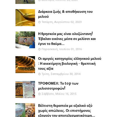
Διάρκεια ζωής & αποθήκευση του
μελιού
Τετάρτη, Αυγούστου 02, 2023
Η θρησκεία μας είναι ολοζώντανη!
Έβαλαν εικόνες μέσα σε μελίσσι και
έγινε το θαύμα...
Παρασκευή, Ιουλίου 01, 2016
Οι αμιγείς κατηγορίες ελληνικού μελιού
: Η ανεκτίμητη βιολογική - θρεπτική
τους αξία
Τρίτη, Σεπτεμβρίου 30, 2014
ΤΡΟΦΟΜΕΛ: Το top των
μελισσοτροφών!
Σάββατο, Μαΐου 16, 2015
Βέλτιστη θεραπεία με οξαλικό οξύ
χωρίς απώλειες. Οι επιστήμονες
εξηγούν την αποτελεσματικότερη...