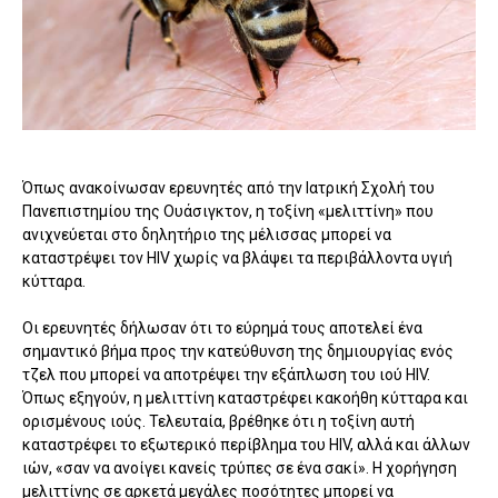
Όπως ανακοίνωσαν ερευνητές από την Ιατρική Σχολή του
Πανεπιστημίου της Ουάσιγκτον, η τοξίνη «μελιττίνη» που
ανιχνεύεται στο δηλητήριο της μέλισσας μπορεί να
καταστρέψει τον HIV χωρίς να βλάψει τα περιβάλλοντα υγιή
κύτταρα.
Οι ερευνητές δήλωσαν ότι το εύρημά τους αποτελεί ένα
σημαντικό βήμα προς την κατεύθυνση της δημιουργίας ενός
τζελ που μπορεί να αποτρέψει την εξάπλωση του ιού HIV.
Όπως εξηγούν, η μελιττίνη καταστρέφει κακοήθη κύτταρα και
ορισμένους ιούς. Τελευταία, βρέθηκε ότι η τοξίνη αυτή
καταστρέφει το εξωτερικό περίβλημα του HIV, αλλά και άλλων
ιών, «σαν να ανοίγει κανείς τρύπες σε ένα σακί». Η χορήγηση
μελιττίνης σε αρκετά μεγάλες ποσότητες μπορεί να