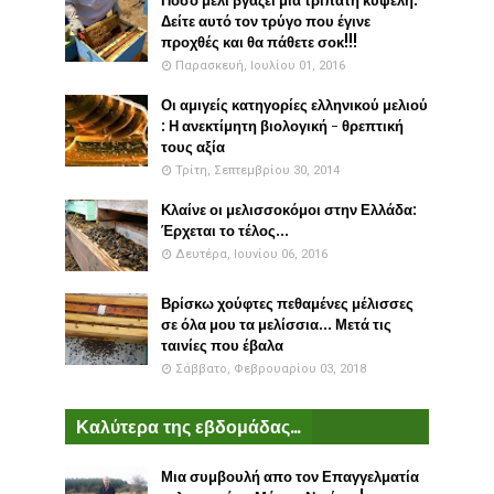
Πόσο μέλι βγάζει μια τρίπατη κυψέλη:
Δείτε αυτό τον τρύγο που έγινε
προχθές και θα πάθετε σοκ!!!
Παρασκευή, Ιουλίου 01, 2016
Οι αμιγείς κατηγορίες ελληνικού μελιού
: Η ανεκτίμητη βιολογική - θρεπτική
τους αξία
Τρίτη, Σεπτεμβρίου 30, 2014
Κλαίνε οι μελισσοκόμοι στην Ελλάδα:
Έρχεται το τέλος...
Δευτέρα, Ιουνίου 06, 2016
Βρίσκω χούφτες πεθαμένες μέλισσες
σε όλα μου τα μελίσσια... Μετά τις
ταινίες που έβαλα
Σάββατο, Φεβρουαρίου 03, 2018
Καλύτερα της εβδομάδας...
Μια συμβουλή απο τον Επαγγελματία