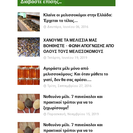
Διαβάστε επίσης...
Κλαίνε οι μελισσοκόμοι στην Ελλάδα:
Έρχεται το τέλος...
Δευτέρα, Ιουνίου 06, 2016
ΧΑΝΟΥΜΕ ΤΑ ΜΕΛΙΣΣΙΑ ΜΑΣ
ΒΟΗΘΗΣΤΕ - ΦΩΝΗ ΑΠΟΓΝΩΣΗΣ ΑΠΟ
ΟΛΟΥΣ ΤΟΥΣ ΜΕΛΙΣΣΟΚΟΜΟΥΣ
Τετάρτη, Ιουνίου 19, 2019
Αγοράστε μέλι μόνο από
μελισσοκόμους: Και όταν μάθετε το
γιατί, δεν θα σας αρέσει....
Τρίτη, Σεπτεμβρίου 27, 2016
Νοθευένο μέλι. 7 πανεύκολοι και
πρακτικοί τρόποι για να το
ξεχωρίσουμε!
Παρασκευή, Νοεμβρίου 15, 2019
Νοθευένο μέλι. 7 πανεύκολοι και
πρακτικοί τρόποι για να το