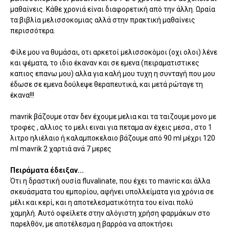
μαθαίνεις. Κάθε χρονιά είναι διαφορετική από την άλλη. Ωραία
τα βιβλία μελισσοκομιας αλλά στην πρακτική μαθαίνεις
περισσότερα.
Φίλε μου να θυμάσαι, οτι αρκετοί μελισσοκόμοι (οχι ολοι) λένε
και ψέματα, το ιδιο έκαναν και σε εμενα (πειραματιστικες
καπιος επανω μου) αλλα για καλή μου τυχη η συνταγή που μου
έδωσε σε εμενα δούλεψε θεραπευτικά, και μετά ρώταγε τη
έκανα!!!
mavrik βάζουμε οταν δεν έχουμε μελια και τα ταιζουμε μονο με
τροφες , αλλιος το μελι ειναι για πεταμα αν έχεις μεσα , στο 1
λιτρο ηλιέλαιο ή καλαμποκελαιο βάζουμε από 90 ml μέχρι 120
ml mavrik 2 χαρτιά ανά 7 μερες
Πειράματα έδειξαν...
Ότι η δραστική ουσία fluvalinate, που έχει το mavric και άλλα
σκευάσματα του εμπορίου, αφήνει υπολλείματα για χρόνια σε
μέλι και κερί, και η αποτελεσματικότητα του είναι πολύ
χαμηλή. Αυτό οφείλετε στην αλόγιστη χρήση φαρμάκων στο
παρελθόν, με αποτέλεσμα η βαρρόα να αποκτήσει