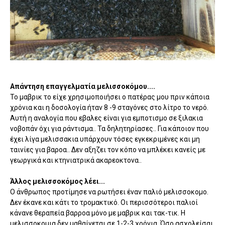
Απάντηση επαγγελματία μελισσοκόμου....
Το μαβρικ το είχε χρησιμοποιήσει ο πατέρας μου πριν κάποια
χρόνια και η δοσολογία ήταν 8 -9 σταγόνες στο λίτρο το νερό.
Αυτή η αναλογία που εβαλες είναι για εμποτισμο σε ξιλακια
νοβοπάν όχι για ράντισμα.. Τα δηλητηρίασες.. Για κάποιον που
έχει λίγα μελισσακια υπάρχουν τόσες εγκεκριμένες και μη
ταινίες για βαροα.. Δεν αξηζει τον κόπο να μπλέκει κανείς με
γεωργικά και κτηνιατρικά ακαρεοκτονα..
Άλλος μελισσοκόμος λέει...
Ο άνθρωπος προτίμησε να ρωτήσει έναν παλιό μελισσοκομο.
Δεν έκανε και κάτι το τρομακτικό. Οι περισσότεροι παλιοί
κάνανε θεραπεία βαρροα μόνο με μαβρικ και τακ-τικ. Η
μελισσοκομια δεν μαθαίνεται σε 1-2-3 χρόνια. Όσο ασχολείσαι