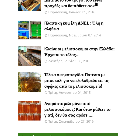
Δείτε αυτό τον τρύγο που έγινε
προχθές και θα πάθετε σοκ!!!
Παρασκευή, Ιουλίου 01, 2016
Πλαστικη κυψέλη ANEL : Όλη η
αλήθεια
Παρασκευή, Νοεμβρίου 07, 2014
Κλαίνε οι μελισσοκόμοι στην Ελλάδα:
Έρχεται το τέλος...
Δευτέρα, Ιουνίου 06, 2016
Τέλεια σφηκοπαγίδα: Πατέντα με
μπουκάλι για να εξολοθρεύσετε τις
σφήκες από το μελισσοκομείο!
Τρίτη, Αυγούστου 04, 2015
Αγοράστε μέλι μόνο από
μελισσοκόμους: Και όταν μάθετε το
γιατί, δεν θα σας αρέσει....
Τρίτη, Σεπτεμβρίου 27, 2016