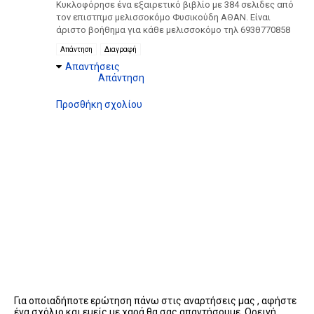
Κυκλοφόρησε ένα εξαιρετικό βιβλίο με 384 σελιδες από
τον επιστπμσ μελισσοκόμο Φυσικούδη ΑΘΑΝ. Είναι
άριστο βοήθημα για κάθε μελισσοκόμο τηλ 693θ770858
Απάντηση
Διαγραφή
Απαντήσεις
Απάντηση
Προσθήκη σχολίου
Για οποιαδήποτε ερώτηση πάνω στις αναρτήσεις μας , αφήστε
ένα σχόλιο και εμείς με χαρά θα σας απαντήσουμε. Ορεινή