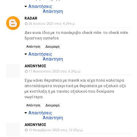
Απαντήσεις
Απάντηση
RADAR
26 Ιουλίου 2021 στις 4:29 π.μ.
Δεν ειναι ίδια με το πανάκριβο check mite .το check mite
δραστικη cumafos
Απάντηση
Διαγραφή
Απαντήσεις
Απάντηση
ΑΝΏΝΥΜΟΣ
17 Αυγούστου 2023 στις 6:24 μ.μ.
Έχω κάνει θεραπεία με mavrik και είχα πολύ καλύτερα
αποτελέσματα συγκριτικά με θεραπεία με οξαλικό οξύ
με ενστλαξη ή με ταινίες οξαλικού που δοκίμασα
νωρίτερα.
Απάντηση
Διαγραφή
Απαντήσεις
Απάντηση
ΑΝΏΝΥΜΟΣ
10 Νοεμβρίου 2025 στις 12:53 μ.μ.