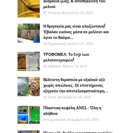
Διάρκεια ζωής & αποθήκευση του
μελιού
Τετάρτη, Αυγούστου 02, 2023
Η θρησκεία μας είναι ολοζώντανη!
Έβαλαν εικόνες μέσα σε μελίσσι και
έγινε το θαύμα...
Παρασκευή, Ιουλίου 01, 2016
ΤΡΟΦΟΜΕΛ: Το top των
μελισσοτροφών!
Σάββατο, Μαΐου 16, 2015
Βέλτιστη θεραπεία με οξαλικό οξύ
χωρίς απώλειες. Οι επιστήμονες
εξηγούν την αποτελεσματικότερη...
Τρίτη, Δεκεμβρίου 24, 2019
Πλαστικη κυψέλη ANEL : Όλη η
αλήθεια
Παρασκευή, Νοεμβρίου 07, 2014