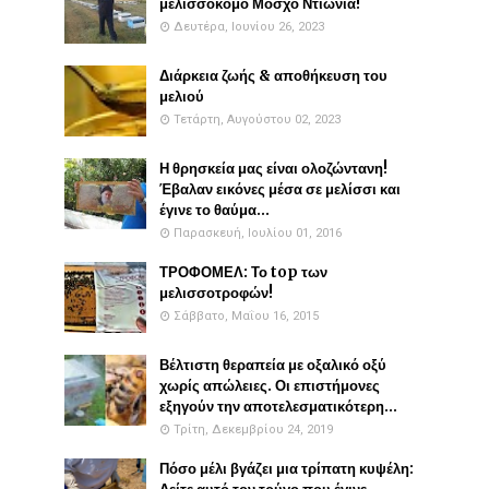
μελισσοκόμο Μόσχο Ντιώνια!
Δευτέρα, Ιουνίου 26, 2023
Διάρκεια ζωής & αποθήκευση του
μελιού
Τετάρτη, Αυγούστου 02, 2023
Η θρησκεία μας είναι ολοζώντανη!
Έβαλαν εικόνες μέσα σε μελίσσι και
έγινε το θαύμα...
Παρασκευή, Ιουλίου 01, 2016
ΤΡΟΦΟΜΕΛ: Το top των
μελισσοτροφών!
Σάββατο, Μαΐου 16, 2015
Βέλτιστη θεραπεία με οξαλικό οξύ
χωρίς απώλειες. Οι επιστήμονες
εξηγούν την αποτελεσματικότερη...
Τρίτη, Δεκεμβρίου 24, 2019
Πόσο μέλι βγάζει μια τρίπατη κυψέλη: