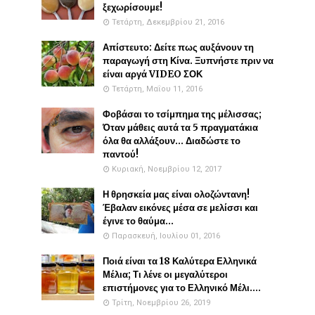
ξεχωρίσουμε!
Τετάρτη, Δεκεμβρίου 21, 2016
Απίστευτο: Δείτε πως αυξάνουν τη
παραγωγή στη Κίνα. Ξυπνήστε πριν να
είναι αργά VIDEO ΣΟΚ
Τετάρτη, Μαΐου 11, 2016
Φοβάσαι το τσίμπημα της μέλισσας;
Όταν μάθεις αυτά τα 5 πραγματάκια
όλα θα αλλάξουν... Διαδώστε το
παντού!
Κυριακή, Νοεμβρίου 12, 2017
Η θρησκεία μας είναι ολοζώντανη!
Έβαλαν εικόνες μέσα σε μελίσσι και
έγινε το θαύμα...
Παρασκευή, Ιουλίου 01, 2016
Ποιά είναι τα 18 Καλύτερα Ελληνικά
Μέλια; Τι λένε οι μεγαλύτεροι
επιστήμονες για το Ελληνικό Μέλι....
Τρίτη, Νοεμβρίου 26, 2019