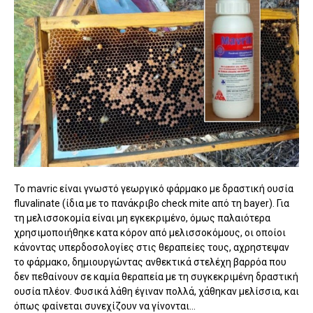
Το mavric είναι γνωστό γεωργικό φάρμακο με δραστική ουσία
fluvalinate (ίδια με το πανάκριβο check mite από τη bayer). Για
τη μελισσοκομία είναι μη εγκεκριμένο, όμως παλαιότερα
χρησιμοποιήθηκε κατα κόρον από μελισσοκόμους, οι οποίοι
κάνοντας υπερδοσολογίες στις θεραπείες τους, αχρηστεψαν
το φάρμακο, δημιουργώντας ανθεκτικά στελέχη βαρρόα που
δεν πεθαίνουν σε καμία θεραπεία με τη συγκεκριμένη δραστική
ουσία πλέον. Φυσικά λάθη έγιναν πολλά, χάθηκαν μελίσσια, και
όπως φαίνεται συνεχίζουν να γίνονται...