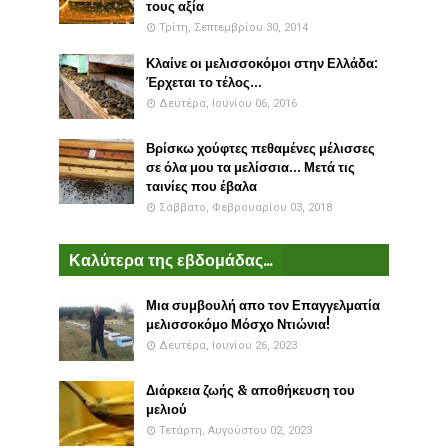
τους αξία
Τρίτη, Σεπτεμβρίου 30, 2014
Κλαίνε οι μελισσοκόμοι στην Ελλάδα:
Έρχεται το τέλος...
Δευτέρα, Ιουνίου 06, 2016
Βρίσκω χούφτες πεθαμένες μέλισσες
σε όλα μου τα μελίσσια... Μετά τις
ταινίες που έβαλα
Σάββατο, Φεβρουαρίου 03, 2018
Καλύτερα της εβδομάδας...
Μια συμβουλή απο τον Επαγγελματία
μελισσοκόμο Μόσχο Ντιώνια!
Δευτέρα, Ιουνίου 26, 2023
Διάρκεια ζωής & αποθήκευση του
μελιού
Τετάρτη, Αυγούστου 02, 2023