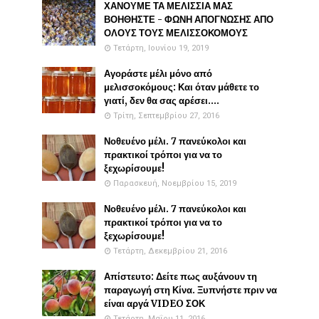
ΧΑΝΟΥΜΕ ΤΑ ΜΕΛΙΣΣΙΑ ΜΑΣ
ΒΟΗΘΗΣΤΕ - ΦΩΝΗ ΑΠΟΓΝΩΣΗΣ ΑΠΟ
ΟΛΟΥΣ ΤΟΥΣ ΜΕΛΙΣΣΟΚΟΜΟΥΣ
Τετάρτη, Ιουνίου 19, 2019
Αγοράστε μέλι μόνο από
μελισσοκόμους: Και όταν μάθετε το
γιατί, δεν θα σας αρέσει....
Τρίτη, Σεπτεμβρίου 27, 2016
Νοθευένο μέλι. 7 πανεύκολοι και
πρακτικοί τρόποι για να το
ξεχωρίσουμε!
Παρασκευή, Νοεμβρίου 15, 2019
Νοθευένο μέλι. 7 πανεύκολοι και
πρακτικοί τρόποι για να το
ξεχωρίσουμε!
Τετάρτη, Δεκεμβρίου 21, 2016
Απίστευτο: Δείτε πως αυξάνουν τη
παραγωγή στη Κίνα. Ξυπνήστε πριν να
είναι αργά VIDEO ΣΟΚ
Τετάρτη, Μαΐου 11, 2016