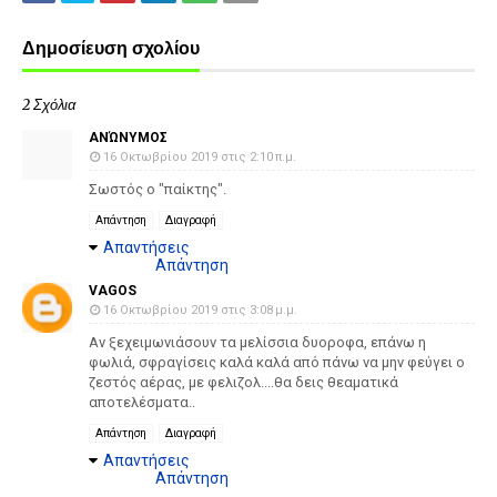
Δημοσίευση σχολίου
2 Σχόλια
ΑΝΏΝΥΜΟΣ
16 Οκτωβρίου 2019 στις 2:10 π.μ.
Σωστός ο "παίκτης".
Απάντηση
Διαγραφή
Απαντήσεις
Απάντηση
VAGOS
16 Οκτωβρίου 2019 στις 3:08 μ.μ.
Αν ξεχειμωνιάσουν τα μελίσσια δυοροφα, επάνω η
φωλιά, σφραγίσεις καλά καλά από πάνω να μην φεύγει ο
ζεστός αέρας, με φελιζολ....θα δεις θεαματικά
αποτελέσματα..
Απάντηση
Διαγραφή
Απαντήσεις
Απάντηση