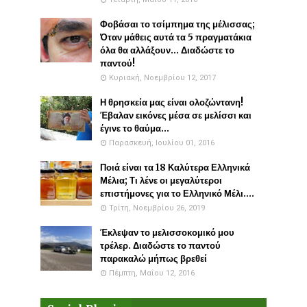
Φοβάσαι το τσίμπημα της μέλισσας;
Όταν μάθεις αυτά τα 5 πραγματάκια
όλα θα αλλάξουν... Διαδώστε το
παντού!
Κυριακή, Νοεμβρίου 12, 2017
Η θρησκεία μας είναι ολοζώντανη!
Έβαλαν εικόνες μέσα σε μελίσσι και
έγινε το θαύμα...
Παρασκευή, Ιουλίου 01, 2016
Ποιά είναι τα 18 Καλύτερα Ελληνικά
Μέλια; Τι λένε οι μεγαλύτεροι
επιστήμονες για το Ελληνικό Μέλι....
Τρίτη, Νοεμβρίου 26, 2019
Έκλεψαν το μελισσοκομικό μου
τρέλερ. Διαδώστε το παντού
παρακαλώ μήπως βρεθεί
Πέμπτη, Μαΐου 12, 2016