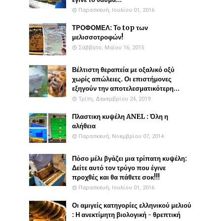
Παρασκευή, Ιουλίου 01, 2016
ΤΡΟΦΟΜΕΛ: Το top των
μελισσοτροφών!
Σάββατο, Μαΐου 16, 2015
Βέλτιστη θεραπεία με οξαλικό οξύ
χωρίς απώλειες. Οι επιστήμονες
εξηγούν την αποτελεσματικότερη...
Τρίτη, Δεκεμβρίου 24, 2019
Πλαστικη κυψέλη ANEL : Όλη η
αλήθεια
Παρασκευή, Νοεμβρίου 07, 2014
Πόσο μέλι βγάζει μια τρίπατη κυψέλη:
Δείτε αυτό τον τρύγο που έγινε
προχθές και θα πάθετε σοκ!!!
Παρασκευή, Ιουλίου 01, 2016
Οι αμιγείς κατηγορίες ελληνικού μελιού
: Η ανεκτίμητη βιολογική - θρεπτική