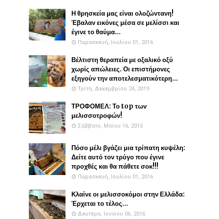
Η θρησκεία μας είναι ολοζώντανη!
Έβαλαν εικόνες μέσα σε μελίσσι και
έγινε το θαύμα...
Παρασκευή, Ιουλίου 01, 2016
Βέλτιστη θεραπεία με οξαλικό οξύ
χωρίς απώλειες. Οι επιστήμονες
εξηγούν την αποτελεσματικότερη...
Τρίτη, Δεκεμβρίου 24, 2019
ΤΡΟΦΟΜΕΛ: Το top των
μελισσοτροφών!
Σάββατο, Μαΐου 16, 2015
Πόσο μέλι βγάζει μια τρίπατη κυψέλη:
Δείτε αυτό τον τρύγο που έγινε
προχθές και θα πάθετε σοκ!!!
Παρασκευή, Ιουλίου 01, 2016
Κλαίνε οι μελισσοκόμοι στην Ελλάδα:
Έρχεται το τέλος...
Δευτέρα, Ιουνίου 06, 2016