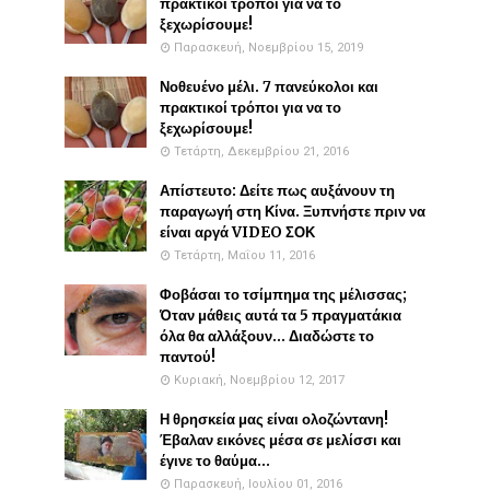
πρακτικοί τρόποι για να το
ξεχωρίσουμε!
Παρασκευή, Νοεμβρίου 15, 2019
Νοθευένο μέλι. 7 πανεύκολοι και
πρακτικοί τρόποι για να το
ξεχωρίσουμε!
Τετάρτη, Δεκεμβρίου 21, 2016
Απίστευτο: Δείτε πως αυξάνουν τη
παραγωγή στη Κίνα. Ξυπνήστε πριν να
είναι αργά VIDEO ΣΟΚ
Τετάρτη, Μαΐου 11, 2016
Φοβάσαι το τσίμπημα της μέλισσας;
Όταν μάθεις αυτά τα 5 πραγματάκια
όλα θα αλλάξουν... Διαδώστε το
παντού!
Κυριακή, Νοεμβρίου 12, 2017
Η θρησκεία μας είναι ολοζώντανη!
Έβαλαν εικόνες μέσα σε μελίσσι και
έγινε το θαύμα...
Παρασκευή, Ιουλίου 01, 2016