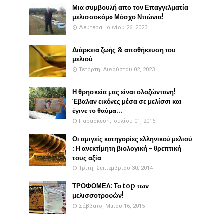
Μια συμβουλή απο τον Επαγγελματία
μελισσοκόμο Μόσχο Ντιώνια!
Δευτέρα, Ιουνίου 26, 2023
Διάρκεια ζωής & αποθήκευση του
μελιού
Τετάρτη, Αυγούστου 02, 2023
Η θρησκεία μας είναι ολοζώντανη!
Έβαλαν εικόνες μέσα σε μελίσσι και
έγινε το θαύμα...
Παρασκευή, Ιουλίου 01, 2016
Οι αμιγείς κατηγορίες ελληνικού μελιού
: Η ανεκτίμητη βιολογική - θρεπτική
τους αξία
Τρίτη, Σεπτεμβρίου 30, 2014
ΤΡΟΦΟΜΕΛ: Το top των
μελισσοτροφών!
Σάββατο, Μαΐου 16, 2015