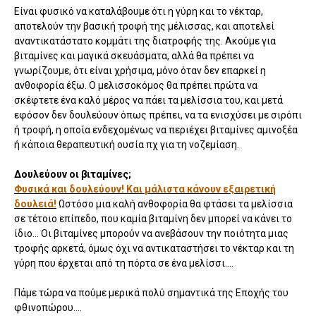
Είναι φυσικό να καταλάβουμε ότι η γύρη και το νέκταρ,
αποτελούν την βασική τροφή της μέλισσας, και αποτελεί
αναντικατάστατο κομμάτι της διατροφής της. Ακούμε για
βιταμίνες και μαγικά σκευάσματα, αλλά θα πρέπει να
γνωρίζουμε, ότι είναι χρήσιμα, μόνο όταν δεν επαρκεί η
ανθοφορία έξω. Ο μελισσοκόμος θα πρέπει πρώτα να
σκέφτετε ένα καλό μέρος να πάει τα μελίσσια του, και μετά
εφόσον δεν δουλεύουν όπως πρέπει, να τα ενισχύσει με σιρόπι
ή τροφή, η οποία ενδεχομένως να περιέχει βιταμίνες αμινοξέα
ή κάποια θεραπευτική ουσία πχ για τη νοζεμίαση.
Δουλεύουν οι βιταμίνες;
Φυσικά και δουλεύουν! Και μάλιστα κάνουν εξαιρετική
δουλειά!
Ωστόσο μια καλή ανθοφορία θα φτάσει τα μελίσσια
σε τέτοιο επίπεδο, που καμία βιταμίνη δεν μπορεί να κάνει το
ίδιο... Οι βιταμίνες μπορούν να ανεβάσουν την ποιότητα μιας
τροφής αρκετά, όμως όχι να αντικαταστήσει το νέκταρ και τη
γύρη που έρχεται από τη πόρτα σε ένα μελίσσι....
Πάμε τώρα να πούμε μερικά πολύ σημαντικά της Εποχής του
φθινοπώρου....