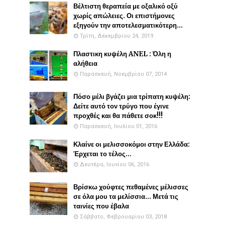
Βέλτιστη θεραπεία με οξαλικό οξύ
χωρίς απώλειες. Οι επιστήμονες
εξηγούν την αποτελεσματικότερη...
Τρίτη, Δεκεμβρίου 24, 2019
Πλαστικη κυψέλη ANEL : Όλη η
αλήθεια
Παρασκευή, Νοεμβρίου 07, 2014
Πόσο μέλι βγάζει μια τρίπατη κυψέλη:
Δείτε αυτό τον τρύγο που έγινε
προχθές και θα πάθετε σοκ!!!
Παρασκευή, Ιουλίου 01, 2016
Κλαίνε οι μελισσοκόμοι στην Ελλάδα:
Έρχεται το τέλος...
Δευτέρα, Ιουνίου 06, 2016
Βρίσκω χούφτες πεθαμένες μέλισσες
σε όλα μου τα μελίσσια... Μετά τις
ταινίες που έβαλα
Σάββατο, Φεβρουαρίου 03, 2018