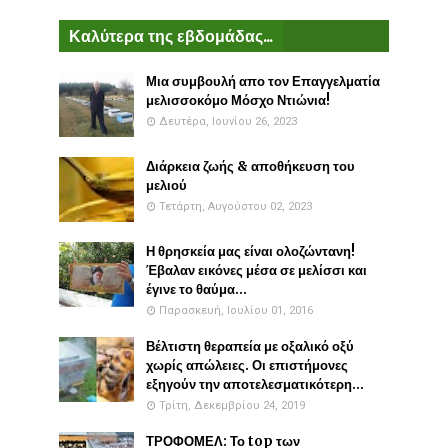
Καλύτερα της εβδομάδας...
Μια συμβουλή απο τον Επαγγελματία
μελισσοκόμο Μόσχο Ντιώνια!
Δευτέρα, Ιουνίου 26, 2023
Διάρκεια ζωής & αποθήκευση του
μελιού
Τετάρτη, Αυγούστου 02, 2023
Η θρησκεία μας είναι ολοζώντανη!
Έβαλαν εικόνες μέσα σε μελίσσι και
έγινε το θαύμα...
Παρασκευή, Ιουλίου 01, 2016
Βέλτιστη θεραπεία με οξαλικό οξύ
χωρίς απώλειες. Οι επιστήμονες
εξηγούν την αποτελεσματικότερη...
Τρίτη, Δεκεμβρίου 24, 2019
ΤΡΟΦΟΜΕΛ: Το top των