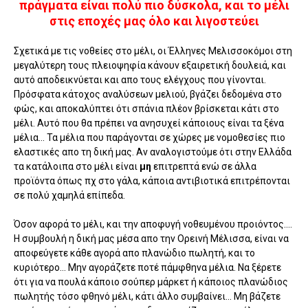
πράγματα είναι πολύ πιο δύσκολα, και το μέλι
στις εποχές μας όλο και λιγοστεύει
Σχετικά με τις νοθείες στο μέλι, οι Έλληνες Μελισσοκόμοι στη
μεγαλύτερη τους πλειοψηφία κάνουν εξαιρετική δουλειά, και
αυτό αποδεικνύεται και απο τους ελέγχους που γίνονται.
Πρόσφατα κάτοχος αναλύσεων μελιού, βγάζει δεδομένα στο
φώς, και αποκαλύπτει ότι σπάνια πλέον βρίσκεται κάτι στο
μέλι. Αυτό που θα πρέπει να ανησυχεί κάποιους είναι τα ξένα
μέλια... Τα μέλια που παράγονται σε χώρες με νομοθεσίες πιο
ελαστικές απο τη δική μας. Αν αναλογιστούμε ότι στην Ελλάδα
τα κατάλοιπα στο μέλι είναι
μη
επιτρεπτά ενώ σε άλλα
προϊόντα όπως πχ στο γάλα, κάποια αντιβιοτικά επιτρέπονται
σε πολύ χαμηλά επίπεδα.
Όσον αφορά το μέλι, και την αποφυγή νοθευμένου προιόντος....
Η συμβουλή η δική μας μέσα απο την Ορεινή Μέλισσα, είναι να
αποφεύγετε κάθε αγορά απο πλανώδιο πωλητή, και το
κυριότερο... Μην αγοράζετε ποτέ πάμφθηνα μέλια. Να ξέρετε
ότι για να πουλά κάποιο σούπερ μάρκετ ή κάποιος πλανώδιος
πωλητής τόσο φθηνό μέλι, κάτι άλλο συμβαίνει... Μη βάζετε