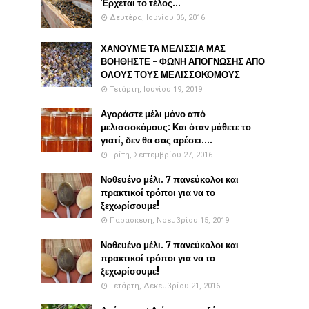
Έρχεται το τέλος...
Δευτέρα, Ιουνίου 06, 2016
ΧΑΝΟΥΜΕ ΤΑ ΜΕΛΙΣΣΙΑ ΜΑΣ
ΒΟΗΘΗΣΤΕ - ΦΩΝΗ ΑΠΟΓΝΩΣΗΣ ΑΠΟ
ΟΛΟΥΣ ΤΟΥΣ ΜΕΛΙΣΣΟΚΟΜΟΥΣ
Τετάρτη, Ιουνίου 19, 2019
Αγοράστε μέλι μόνο από
μελισσοκόμους: Και όταν μάθετε το
γιατί, δεν θα σας αρέσει....
Τρίτη, Σεπτεμβρίου 27, 2016
Νοθευένο μέλι. 7 πανεύκολοι και
πρακτικοί τρόποι για να το
ξεχωρίσουμε!
Παρασκευή, Νοεμβρίου 15, 2019
Νοθευένο μέλι. 7 πανεύκολοι και
πρακτικοί τρόποι για να το
ξεχωρίσουμε!
Τετάρτη, Δεκεμβρίου 21, 2016