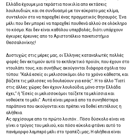
Ελλάδα έχουμε μια τεράστια ποικιλία απο εκτάσεις
λουλουδιών, και σε συνδυασμό με τον εύκρατο μας κλίμα,
συντελούν στο να παραχθεί ένας πραγματικός θησαυρός. Ένα
μέλι που δεν μπορεί να παραχθεί πουθενά αλλού σε ολόκληρο
το κόσμο. Και δεν είναι καθόλου υπερβολές, διότι υπάρχουν
έγκυρες έρευνες απο το Αριστοτέλειο πανεπιστήμιο
Θεσσαλονίκης!
Δυστυχώς στις μέρες μας, οι Έλληνες καταναλωτές πολλές
φορές δεν εκτιμούν αυτό το εκπληκτικό προϊόν, που έχουν στο
ντουλάπι τους, και συνήθως ακούγονται διάφορα σχόλια του
τύπου: "Καλά εσείς οι μελισσοκόμοι όλο το χρόνο κάθεστε, και
βάζετε τις μέλισσες να δουλεύουν για εσάς". Η το άλλο "Γιατί
στις άλλες χώρες δεν έχουν λουλούδια, μόνο στην Ελλάδα
έχει;" ή "Εσείς οι μελισσοκόμοι ταίζετε τα μελίσσια και
νοθεύετε το μέλι". Αυτά είναι μερικά απο τα συνηθέστερα
παράπονα που ακούγονται και πρέπει να δοθεί επιτέλους η
αλήθεια.
Ας αρχίσουμε απο το πρώτο λοιπόν... Πόσο δύσκολο είναι να
γίνει ο τρύγος του μελιού, και πόσο εύκολα φτάνει αυτό το
πανέμορφο λαμπερό μέλι στο τραπέζι μας; Η αλήθεια είναι