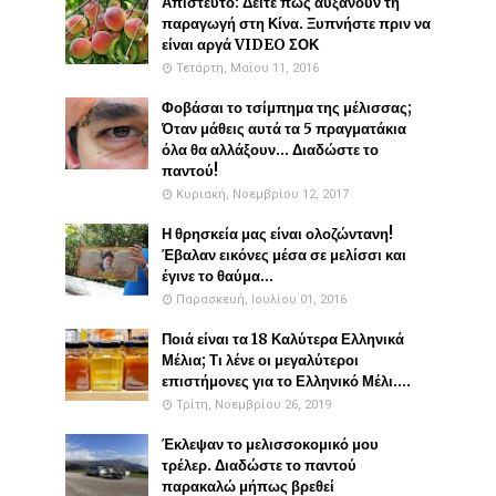
Απίστευτο: Δείτε πως αυξάνουν τη
παραγωγή στη Κίνα. Ξυπνήστε πριν να
είναι αργά VIDEO ΣΟΚ
Τετάρτη, Μαΐου 11, 2016
Φοβάσαι το τσίμπημα της μέλισσας;
Όταν μάθεις αυτά τα 5 πραγματάκια
όλα θα αλλάξουν... Διαδώστε το
παντού!
Κυριακή, Νοεμβρίου 12, 2017
Η θρησκεία μας είναι ολοζώντανη!
Έβαλαν εικόνες μέσα σε μελίσσι και
έγινε το θαύμα...
Παρασκευή, Ιουλίου 01, 2016
Ποιά είναι τα 18 Καλύτερα Ελληνικά
Μέλια; Τι λένε οι μεγαλύτεροι
επιστήμονες για το Ελληνικό Μέλι....
Τρίτη, Νοεμβρίου 26, 2019
Έκλεψαν το μελισσοκομικό μου
τρέλερ. Διαδώστε το παντού
παρακαλώ μήπως βρεθεί