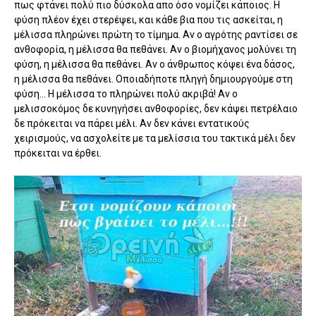
πως φτάνει πολύ πιο δύσκολα απο όσο νομίζει κάποιος. Η
φύση πλέον έχει στερέψει, και κάθε βια που τις ασκείται, η
μέλισσα πληρώνει πρώτη το τίμημα. Αν ο αγρότης ραντίσει σε
ανθοφορία, η μέλισσα θα πεθάνει. Αν ο βιομήχανος μολύνει τη
φύση, η μέλισσα θα πεθάνει. Αν ο άνθρωπος κόψει ένα δάσος,
η μέλισσα θα πεθάνει. Οποιαδήποτε πληγή δημιουργούμε στη
φύση... Η μέλισσα το πληρώνει πολύ ακριβά! Αν ο
μελισσοκόμος δε κυνηγήσει ανθοφορίες, δεν κάψει πετρέλαιο
δε πρόκειται να πάρει μέλι. Αν δεν κάνει εντατικούς
χειρισμούς, να ασχολείτε με τα μελίσσια του τακτικά μέλι δεν
πρόκειται να έρθει.