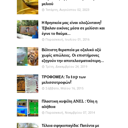
μελιού
Τετάρτη, Αυγούστου 02, 2023
Η θρησκεία μας είναι ολοζώντανη!
Έβαλαν εικόνες μέσα σε μελίσσι και
έγινε το θαύμα...
Παρασκευή, Ιουλίου 01, 2016
Βέλτιστη θεραπεία με οξαλικό οξύ
χωρίς απώλειες. Οι επιστήμονες
εξηγούν την αποτελεσματικότερη...
Τρίτη, Δεκεμβρίου 24, 2019
ΤΡΟΦΟΜΕΛ: Το top των
μελισσοτροφών!
Σάββατο, Μαΐου 16, 2015
Πλαστικη κυψέλη ANEL : Όλη η
αλήθεια
Παρασκευή, Νοεμβρίου 07, 2014
Τέλεια σφηκοπαγίδα: Πατέντα με