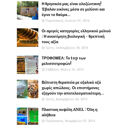
Η θρησκεία μας είναι ολοζώντανη!
Έβαλαν εικόνες μέσα σε μελίσσι και
έγινε το θαύμα...
Παρασκευή, Ιουλίου 01, 2016
Οι αμιγείς κατηγορίες ελληνικού μελιού
: Η ανεκτίμητη βιολογική - θρεπτική
τους αξία
Τρίτη, Σεπτεμβρίου 30, 2014
ΤΡΟΦΟΜΕΛ: Το top των
μελισσοτροφών!
Σάββατο, Μαΐου 16, 2015
Βέλτιστη θεραπεία με οξαλικό οξύ
χωρίς απώλειες. Οι επιστήμονες
εξηγούν την αποτελεσματικότερη...
Τρίτη, Δεκεμβρίου 24, 2019
Πλαστικη κυψέλη ANEL : Όλη η
αλήθεια
Παρασκευή, Νοεμβρίου 07, 2014