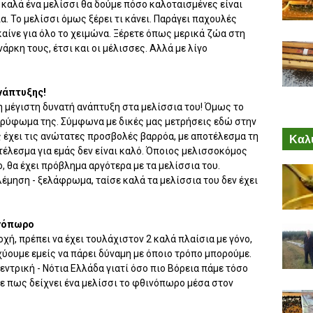
αλά ένα μελίσσι θα δούμε πόσο καλοταισμένες είναι
α. Το μελίσσι όμως ξέρει τι κάνει. Παράγει παχουλές
καίνε για όλο το χειμώνα. Ξέρετε όπως μερικά ζώα στη
άρκη τους, έτσι και οι μέλισσες. Αλλά με λίγο
ανάπτυξης!
 μέγιστη δυνατή ανάπτυξη στα μελίσσια του! Όμως το
ορύφωμα της. Σύμφωνα με δικές μας μετρήσεις εδώ στην
 έχει τις ανώτατες προσβολές βαρρόα, με αποτέλεσμα τη
Καλύ
λεσμα για εμάς δεν είναι καλό. Όποιος μελισσοκόμος
 θα έχει πρόβλημα αργότερα με τα μελίσσια του.
λέμηση - ξελάφρωμα, ταίσε καλά τα μελίσσια του δεν έχει
ινόπωρο
χή, πρέπει να έχει τουλάχιστον 2 καλά πλαίσια με γόνο,
σχύουμε εμείς να πάρει δύναμη με όποιο τρόπο μπορούμε.
εντρική - Νότια Ελλάδα γιατί όσο πιο Βόρεια πάμε τόσο
τε πως δείχνει ένα μελίσσι το φθινόπωρο μέσα στον