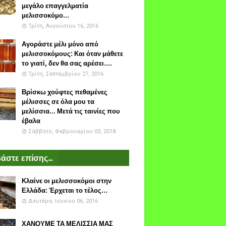
μεγάλο επαγγελματία
μελισσοκόμο...
Τρίτη, Αυγούστου 16, 2016
Αγοράστε μέλι μόνο από
μελισσοκόμους: Και όταν μάθετε
το γιατί, δεν θα σας αρέσει....
Τρίτη, Σεπτεμβρίου 27, 2016
Βρίσκω χούφτες πεθαμένες
μέλισσες σε όλα μου τα
μελίσσια... Μετά τις ταινίες που
έβαλα
Σάββατο, Φεβρουαρίου 03, 2018
άστε επίσης...
Κλαίνε οι μελισσοκόμοι στην
Ελλάδα: Έρχεται το τέλος...
Δευτέρα, Ιουνίου 06, 2016
ΧΑΝΟΥΜΕ ΤΑ ΜΕΛΙΣΣΙΑ ΜΑΣ