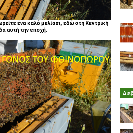
ωρείτε ένα καλό μελίσσι, εδώ στη Κεντρική
δα αυτή την εποχή.
Διαβ