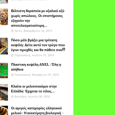
Βέλτιστη θεραπεία με οξαλικό οξύ
χωρίς απώλειες. Οι επιστήμονες
εξηγούν την
αποτελεσματικότερη...
Τρίτη, Δεκεμβρίου 24, 2019
Πόσο μέλι βγάζει μια τρίπατη
κυψέλη: Δείτε αυτό τον τρύγο που
έγινε προχθές και θα πάθετε σοκ!!!
Παρασκευή, Ιουλίου 01, 2016
Πλαστικη κυψέλη ANEL : Όλη η
αλήθεια
Παρασκευή, Νοεμβρίου 07, 2014
Κλαίνε οι μελισσοκόμοι στην
Ελλάδα: Έρχεται το τέλος...
Δευτέρα, Ιουνίου 06, 2016
Οι αμιγείς κατηγορίες ελληνικού
μελιού : Η ανεκτίμητη βιολογική -