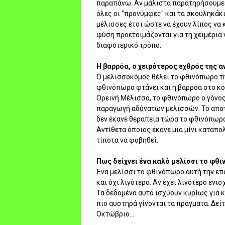
παραπάνω. Αν μάλιστα παρατηρήσουμε κ
όλες οι "προνύμφες" και τα σκουληκάκι
μέλισσες έτσι ώστε να έχουν λίπος να 
φύση προετοιμάζονται για τη χειμέρια ν
διαφοτερικό τρόπο.
Η βαρρόα, ο χειρότερος εχθρός της 
Ο μελισσοκόμος θέλει το φθινόπωρο τη
φθινόπωρο φτάνει και η βαρρόα στο κ
Ορεινή Μέλισσα, το φθινόπωρο ο γόνος
παραγωγή αδύνατων μελισσών. Το αποτέ
δεν έκανε θεραπεία τώρα το φθινόπωρο,
Αντίθετα όποιος έκανε μια μίνι καταπο
τίποτα να φοβηθεί.
Πως δείχνει ένα καλό μελίσσι το φθ
Ένα μελίσσι το φθινόπωρο αυτή την επο
και όχι λιγότερο. Αν έχει λιγότερο ενι
Τα δεδομένα αυτά ισχύουν κυρίως για κ
πιο αυστηρά γίνονται τα πράγματα. Δεί
Οκτώβριο...