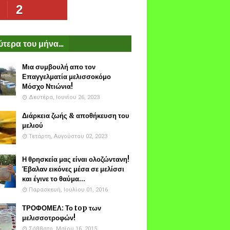
2
τερα του μήνα...
Μια συμβουλή απο τον
Επαγγελματία μελισσοκόμο
Μόσχο Ντιώνια!
Δευτέρα, Ιουνίου 26, 2023
Διάρκεια ζωής & αποθήκευση του
μελιού
Τετάρτη, Αυγούστου 02, 2023
Η θρησκεία μας είναι ολοζώντανη!
Έβαλαν εικόνες μέσα σε μελίσσι
και έγινε το θαύμα...
Παρασκευή, Ιουλίου 01, 2016
ΤΡΟΦΟΜΕΛ: Το top των
μελισσοτροφών!
Σάββατο, Μαΐου 16, 2015