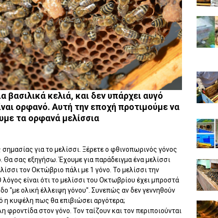
α βασιλικά κελιά, και δεν υπάρχει αυγό
είναι ορφανό. Αυτή την εποχή προτιμούμε να
υμε τα ορφανά μελίσσια
 σημασίας για το μελίσσι. Ξέρετε ο φθινοπωρινός γόνος
ο. Θα σας εξηγήσω. Έχουμε για παράδειγμα ένα μελίσσι
ελίσσι τον Οκτώβριο πάλι με 1 γόνο. Το μελίσσι την
Ο λόγος είναι ότι το μελίσσι του Οκτωβρίου έχει μπροστά
οδο "με ολική έλλειψη γόνου". Συνεπώς αν δεν γεννηθούν
μό η κυψέλη πως θα επιβιώσει αργότερα;
η φροντίδα στον γόνο. Τον ταίζουν και τον περιποιούνται