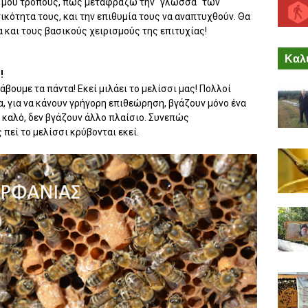
ς μου τρόπους, πως μεταφράζω την "γλώσσα" των
κότητα τους, και την επιθυμία τους να αναπτυχθούν. Θα
 και τους βασικούς χειρισμούς της επιτυχίας!
Καλύ
!
βουμε τα πάντα! Εκεί μιλάει το μελίσσι μας! Πολλοί
, για να κάνουν γρήγορη επιθεώρηση, βγάζουν μόνο ένα
αι καλό, δεν βγάζουν άλλο πλαίσιο. Συνεπώς
 πεί το μελίσσι κρύβονται εκεί.