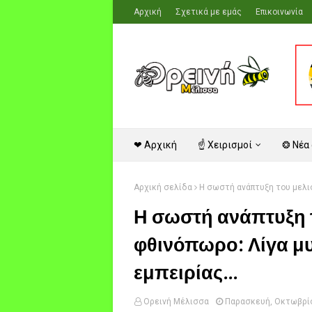
Αρχική
Σχετικά με εμάς
Επικοινωνία
❤ Αρχική
☝ Χειρισμοί
❂ Νέα
Αρχική σελίδα
Η σωστή ανάπτυξη του μελισ
Η σωστή ανάπτυξη τ
φθινόπωρο: Λίγα μ
εμπειρίας...
Ορεινή Μέλισσα
Παρασκευή, Οκτωβρίο