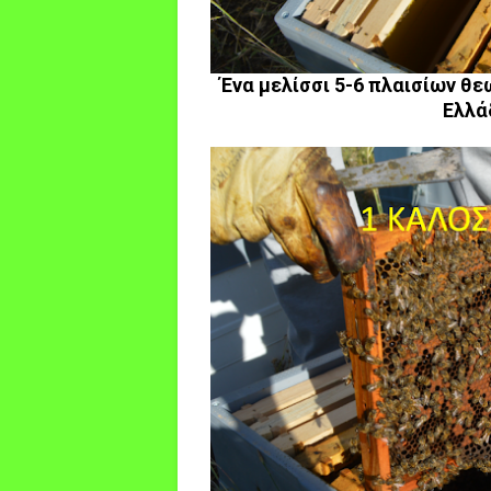
Ένα μελίσσι 5-6 πλαισίων θε
Ελλά