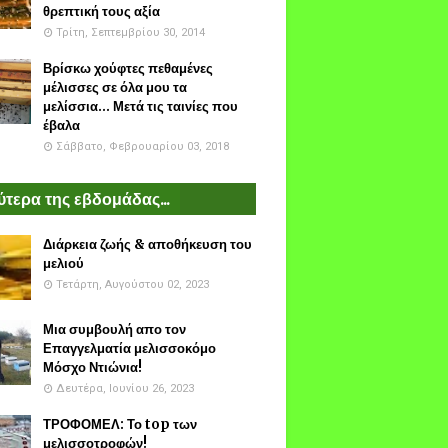
θρεπτική τους αξία
Τρίτη, Σεπτεμβρίου 30, 2014
Βρίσκω χούφτες πεθαμένες
μέλισσες σε όλα μου τα
μελίσσια... Μετά τις ταινίες που
έβαλα
Σάββατο, Φεβρουαρίου 03, 2018
τερα της εβδομάδας...
Διάρκεια ζωής & αποθήκευση του
μελιού
Τετάρτη, Αυγούστου 02, 2023
Μια συμβουλή απο τον
Επαγγελματία μελισσοκόμο
Μόσχο Ντιώνια!
Δευτέρα, Ιουνίου 26, 2023
ΤΡΟΦΟΜΕΛ: Το top των
μελισσοτροφών!