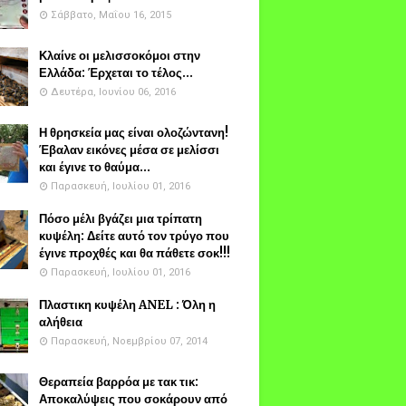
Σάββατο, Μαΐου 16, 2015
Κλαίνε οι μελισσοκόμοι στην
Ελλάδα: Έρχεται το τέλος...
Δευτέρα, Ιουνίου 06, 2016
Η θρησκεία μας είναι ολοζώντανη!
Έβαλαν εικόνες μέσα σε μελίσσι
και έγινε το θαύμα...
Παρασκευή, Ιουλίου 01, 2016
Πόσο μέλι βγάζει μια τρίπατη
κυψέλη: Δείτε αυτό τον τρύγο που
έγινε προχθές και θα πάθετε σοκ!!!
Παρασκευή, Ιουλίου 01, 2016
Πλαστικη κυψέλη ANEL : Όλη η
αλήθεια
Παρασκευή, Νοεμβρίου 07, 2014
Θεραπεία βαρρόα με τακ τικ:
Αποκαλύψεις που σοκάρουν από