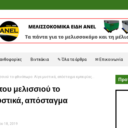
 ανθοφορίες
Βιντεάκια
✎ Όλα τα άρθρα
✉ Επικοινωνία
σιού το φθινόπωρο: Λίγα μυστικά, απόσταγμα εμπειρίας...
Προτ
ου μελισσιού το
υστικά, απόσταγμα
υ 18, 2019