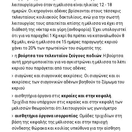
λειτουργία μόνο όταν η μέλισσα είναι ηλικίας 12 - 18
ημερών. Οι κηρογόνοι αδένες βρίσκονται στους τέσσερις
τελευταίους κοιλιακούς δακτυλίους, ενώ για την σωστή
λειτουργίας τους απαιτείται επίσης η μέλισσα να έχει στη
διάθεσή της νέκταρ και γύρη (ανθοφορία). Έχει υπολογιστεί
ότι για να παραχθεί 1 Kg κερί θα πρέπει να καταναλωθούν 8
Kg μέλι, ενώ η μέλισσα σε 15 ημέρες παραγωγής κεριού
χάνει το 20% των πρωτεϊνών του σώματός της.
η
βούρτσα του τελευταίου ζεύγους ποδιών
. Η βούρτσα
αυτή χρησιμοποιείται για να αγκιστρώνει η μέλισσα το λέπι
κεριού που παράγεται από τους αδένες
σιαγώνες και σιαγονικές εκκρίσεις. Οι σιαγώνες και οι
εκκρίσεις των σιαγονικών αδένων βοηθούν το ζύμωμα του
κεριού
αισθητήρια όργανα στις
κεραίες και στην κεφαλή
.
Τριχίδια που υπάρχουν στις κεραίες και στην κεφαλή των
μελισσών θεωρούνται ότι λειτουργούν ως γωνιόμετρο
αισθητήρια όργανα ισορροπίας
. Ομάδες τριχιδίων στη
βάση της κεφαλής της μέλισσας και στην περιοχή
σύνδεσης θώρακα και κοιλίας υπεύθυνα για την αίσθηση