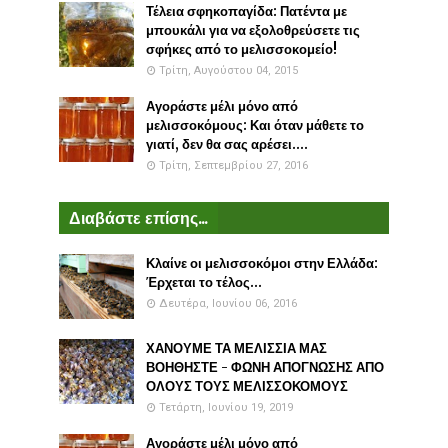
Τέλεια σφηκοπαγίδα: Πατέντα με
μπουκάλι για να εξολοθρεύσετε τις
σφήκες από το μελισσοκομείο!
Τρίτη, Αυγούστου 04, 2015
Αγοράστε μέλι μόνο από
μελισσοκόμους: Και όταν μάθετε το
γιατί, δεν θα σας αρέσει....
Τρίτη, Σεπτεμβρίου 27, 2016
Διαβάστε επίσης...
Κλαίνε οι μελισσοκόμοι στην Ελλάδα:
Έρχεται το τέλος...
Δευτέρα, Ιουνίου 06, 2016
ΧΑΝΟΥΜΕ ΤΑ ΜΕΛΙΣΣΙΑ ΜΑΣ
ΒΟΗΘΗΣΤΕ - ΦΩΝΗ ΑΠΟΓΝΩΣΗΣ ΑΠΟ
ΟΛΟΥΣ ΤΟΥΣ ΜΕΛΙΣΣΟΚΟΜΟΥΣ
Τετάρτη, Ιουνίου 19, 2019
Αγοράστε μέλι μόνο από