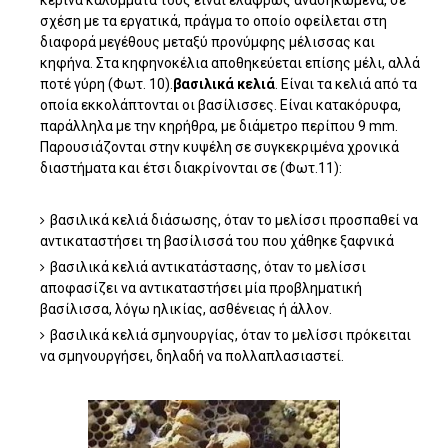
κέρινα καλύμματά τους είναι ελαφρώς ανασηκωμένα, σε
σχέση με τα εργατικά, πράγμα το οποίο οφείλεται στη
διαφορά μεγέθους μεταξύ προνύμφης μέλισσας και
κηφήνα. Στα κηφηνοκέλια αποθηκεύεται επίσης μέλι, αλλά
ποτέ γύρη (Φωτ. 10).
βασιλικά κελιά
. Είναι τα κελιά από τα
οποία εκκολάπτονται οι βασίλισσες. Είναι κατακόρυφα,
παράλληλα με την κηρήθρα, με διάμετρο περίπου 9 mm.
Παρουσιάζονται στην κυψέλη σε συγκεκριμένα χρονικά
διαστήματα και έτσι διακρίνονται σε (Φωτ.11):
βασιλικά κελιά διάσωσης, όταν το μελίσσι προσπαθεί να
αντικαταστήσει τη βασίλισσά του που χάθηκε ξαφνικά
βασιλικά κελιά αντικατάστασης, όταν το μελίσσι
αποφασίζει να αντικαταστήσει μία προβληματική
βασίλισσα, λόγω ηλικίας, ασθένειας ή άλλον.
βασιλικά κελιά σμηνουργίας, όταν το μελίσσι πρόκειται
να σμηνουργήσει, δηλαδή να πολλαπλασιαστεί.