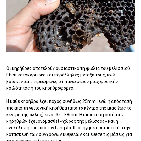
Οι κηρήθρες αποτελούν ουσιαστικά τη φωλιά του μελισσιού.
Είναι κατακόρυφες και παράλληλες μεταξύ τους, ενώ
βρίσκονται στερεωμένες στ πάνω μέρος μιας φυσικής
κοιλότητας ή του κηρηθροφορέα.
Η κάθε κηρήθρα έχει πάχος συνήθως 25mm , ενώ η απόστασή
της από τη γειτονική κηρήθρα (από το κέντρο της μιας έως το
κέντρο της άλλης) είναι 35 - 38mm. Η απόσταση αυτή των
κηρηθρών έχει ονομασθεί «χώρος της μέλισσας» και η
ανακάλυψή του από τον Langstroth οδήγησε ουσιαστικά στην
κατασκευή των σύγχρονων κυψελών και έθεσε τις βάσεις για
τη σύγχρονη μελισσοκομία.