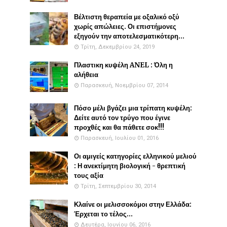
Βέλτιστη θεραπεία με οξαλικό οξύ
χωρίς απώλειες. Οι επιστήμονες
εξηγούν την αποτελεσματικότερη...
Τρίτη, Δεκεμβρίου 24, 2019
Πλαστικη κυψέλη ANEL : Όλη η
αλήθεια
Παρασκευή, Νοεμβρίου 07, 2014
Πόσο μέλι βγάζει μια τρίπατη κυψέλη:
Δείτε αυτό τον τρύγο που έγινε
προχθές και θα πάθετε σοκ!!!
Παρασκευή, Ιουλίου 01, 2016
Οι αμιγείς κατηγορίες ελληνικού μελιού
: Η ανεκτίμητη βιολογική - θρεπτική
τους αξία
Τρίτη, Σεπτεμβρίου 30, 2014
Κλαίνε οι μελισσοκόμοι στην Ελλάδα:
Έρχεται το τέλος...
Δευτέρα, Ιουνίου 06, 2016