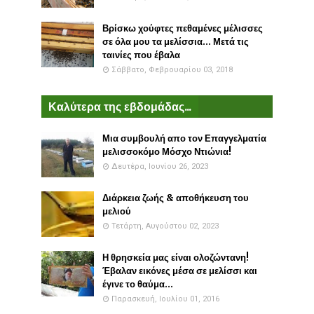
Βρίσκω χούφτες πεθαμένες μέλισσες
σε όλα μου τα μελίσσια... Μετά τις
ταινίες που έβαλα
Σάββατο, Φεβρουαρίου 03, 2018
Καλύτερα της εβδομάδας...
Μια συμβουλή απο τον Επαγγελματία
μελισσοκόμο Μόσχο Ντιώνια!
Δευτέρα, Ιουνίου 26, 2023
Διάρκεια ζωής & αποθήκευση του
μελιού
Τετάρτη, Αυγούστου 02, 2023
Η θρησκεία μας είναι ολοζώντανη!
Έβαλαν εικόνες μέσα σε μελίσσι και
έγινε το θαύμα...
Παρασκευή, Ιουλίου 01, 2016