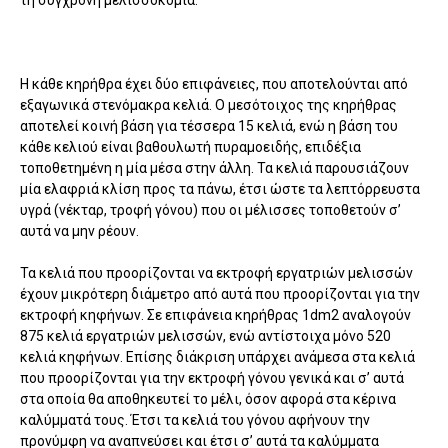
Η κάθε κηρήθρα έχει δύο επιφάνειες, που αποτελούνται από
εξαγωνικά στενόμακρα κελιά. Ο μεσότοιχος της κηρήθρας
αποτελεί κοινή βάση για τέσσερα 15 κελιά, ενώ η βάση του
κάθε κελιού είναι βαθουλωτή πυραμοειδής, επιδέξια
τοποθετημένη η μία μέσα στην άλλη. Τα κελιά παρουσιάζουν
μία ελαφριά κλίση προς τα πάνω, έτσι ώστε τα λεπτόρρευστα
υγρά (νέκταρ, τροφή γόνου) που οι μέλισσες τοποθετούν σ’
αυτά να μην ρέουν.
Τα κελιά που προορίζονται να εκτροφή εργατριών μελισσών
έχουν μικρότερη διάμετρο από αυτά που προορίζονται για την
εκτροφή κηφήνων. Σε επιφάνεια κηρήθρας 1dm2 αναλογούν
875 κελιά εργατριών μελισσών, ενώ αντίστοιχα μόνο 520
κελιά κηφήνων. Επίσης διάκριση υπάρχει ανάμεσα στα κελιά
που προορίζονται για την εκτροφή γόνου γενικά και σ’ αυτά
στα οποία θα αποθηκευτεί το μέλι, όσον αφορά στα κέρινα
καλύμματά τους. Έτσι τα κελιά του γόνου αφήνουν την
προνύμφη να αναπνεύσει και έτσι σ’ αυτά τα καλύμματα