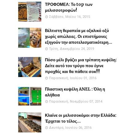
ΤΡΟΦΟΜΕΛ: Το top των
μελισσοτροφών!
Σάββατο, Μαΐου 16, 2015
Βέλτιστη θεραπεία με οξαλικό οξύ
χωρίς απώλειες. Οι επιστήμονες
εξηγούν την αποτελεσματικότερη...
Τρίτη, Δεκεμβρίου 24, 2019
Πόσο μέλι βγάζει μια τρίπατη κυψέλη:
Δείτε αυτό τον τρύγο που έγινε
προχθές και θα πάθετε σοκ!!!
Παρασκευή, Ιουλίου 01, 2016
Πλαστικη κυψέλη ANEL : Όλη η
αλήθεια
Παρασκευή, Νοεμβρίου 07, 2014
Κλαίνε οι μελισσοκόμοι στην Ελλάδα:
Έρχεται το τέλος...
Δευτέρα, Ιουνίου 06, 2016