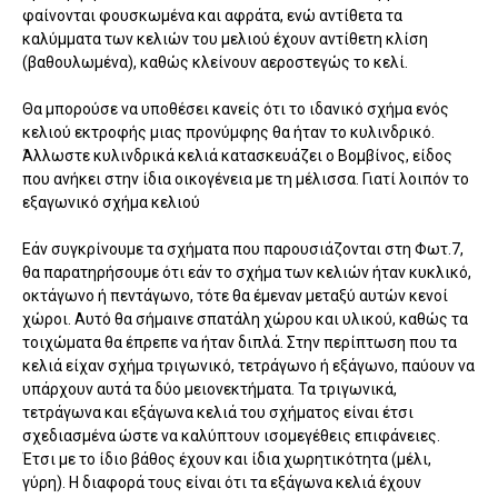
φαίνονται φουσκωμένα και αφράτα, ενώ αντίθετα τα
καλύμματα των κελιών του μελιού έχουν αντίθετη κλίση
(βαθουλωμένα), καθώς κλείνουν αεροστεγώς το κελί.
Θα μπορούσε να υποθέσει κανείς ότι το ιδανικό σχήμα ενός
κελιού εκτροφής μιας προνύμφης θα ήταν το κυλινδρικό.
Άλλωστε κυλινδρικά κελιά κατασκευάζει ο Βομβίνος, είδος
που ανήκει στην ίδια οικογένεια με τη μέλισσα. Γιατί λοιπόν το
εξαγωνικό σχήμα κελιού
Εάν συγκρίνουμε τα σχήματα που παρουσιάζονται στη Φωτ.7,
θα παρατηρήσουμε ότι εάν το σχήμα των κελιών ήταν κυκλικό,
οκτάγωνο ή πεντάγωνο, τότε θα έμεναν μεταξύ αυτών κενοί
χώροι. Αυτό θα σήμαινε σπατάλη χώρου και υλικού, καθώς τα
τοιχώματα θα έπρεπε να ήταν διπλά. Στην περίπτωση που τα
κελιά είχαν σχήμα τριγωνικό, τετράγωνο ή εξάγωνο, παύουν να
υπάρχουν αυτά τα δύο μειονεκτήματα. Τα τριγωνικά,
τετράγωνα και εξάγωνα κελιά του σχήματος είναι έτσι
σχεδιασμένα ώστε να καλύπτουν ισομεγέθεις επιφάνειες.
Έτσι με το ίδιο βάθος έχουν και ίδια χωρητικότητα (μέλι,
γύρη). Η διαφορά τους είναι ότι τα εξάγωνα κελιά έχουν