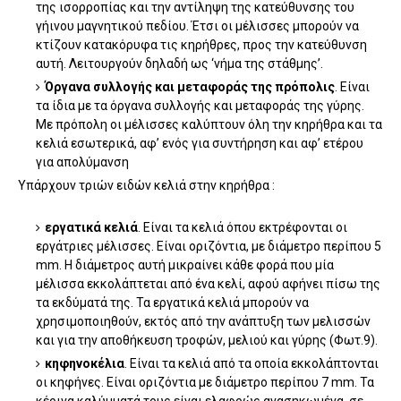
της ισορροπίας και την αντίληψη της κατεύθυνσης του
γήινου μαγνητικού πεδίου. Έτσι οι μέλισσες μπορούν να
κτίζουν κατακόρυφα τις κηρήθρες, προς την κατεύθυνση
αυτή. Λειτουργούν δηλαδή ως ‘νήμα της στάθμης’.
Όργανα συλλογής και μεταφοράς της πρόπολις
. Είναι
τα ίδια με τα όργανα συλλογής και μεταφοράς της γύρης.
Με πρόπολη οι μέλισσες καλύπτουν όλη την κηρήθρα και τα
κελιά εσωτερικά, αφ’ ενός για συντήρηση και αφ’ ετέρου
για απολύμανση
Υπάρχουν τριών ειδών κελιά στην κηρήθρα :
εργατικά κελιά
. Είναι τα κελιά όπου εκτρέφονται οι
εργάτριες μέλισσες. Είναι οριζόντια, με διάμετρο περίπου 5
mm. Η διάμετρος αυτή μικραίνει κάθε φορά που μία
μέλισσα εκκολάπτεται από ένα κελί, αφού αφήνει πίσω της
τα εκδύματά της. Τα εργατικά κελιά μπορούν να
χρησιμοποιηθούν, εκτός από την ανάπτυξη των μελισσών
και για την αποθήκευση τροφών, μελιού και γύρης (Φωτ.9).
κηφηνοκέλια
. Είναι τα κελιά από τα οποία εκκολάπτονται
οι κηφήνες. Είναι οριζόντια με διάμετρο περίπου 7 mm. Τα