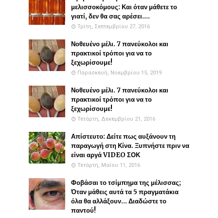
μελισσοκόμους: Και όταν μάθετε το
γιατί, δεν θα σας αρέσει....
Τρίτη, Σεπτεμβρίου 27, 2016
Νοθευένο μέλι. 7 πανεύκολοι και
πρακτικοί τρόποι για να το
ξεχωρίσουμε!
Παρασκευή, Νοεμβρίου 15, 2019
Νοθευένο μέλι. 7 πανεύκολοι και
πρακτικοί τρόποι για να το
ξεχωρίσουμε!
Τετάρτη, Δεκεμβρίου 21, 2016
Απίστευτο: Δείτε πως αυξάνουν τη
παραγωγή στη Κίνα. Ξυπνήστε πριν να
είναι αργά VIDEO ΣΟΚ
Τετάρτη, Μαΐου 11, 2016
Φοβάσαι το τσίμπημα της μέλισσας;
Όταν μάθεις αυτά τα 5 πραγματάκια
όλα θα αλλάξουν... Διαδώστε το
παντού!