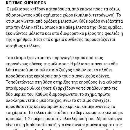
ΚΤΙΣΙΜΟ ΚΗΡΗΘΡΩΝ
Οι μέλισσες κτίζουν κατακόρυφα, από επάνω προς τα κάτω,
αξιοποιώντας κάθε σχήματος χώρο (κυκλικό, τετράγωνο). Το
κτίσιμο γίνεται από ομάδες μελισσών. Κάθε ομάδα ανεξάρτητα
από την άλλη κτίζει, όπως και κάθε μέλισσα της ίδιας ομάδας,
ξεκινώντας μάλιστα και από διαφορετικό μέρος της φωλιάς ή
της κηρήθρας. Έτσι στα σημεία σύνδεσης παρουσιάζονται
συνήθως ατέλειες.
Το κτίσιμο ξεκινά με την παραγωγή κεριού από τους
κηρογόνους αδένες της μέλισσας. Η μέλισσα πιάνει το κάθε
λέπι κεριού με το τελευταίο ζεύγος ποδών και το πλάθει
προσθέτοντας εκκρίσεις από τους σιαγονικούς αδένες.
Τοποθετώντας στη βάση στήριξης της κηρήθρας ένα καλούπι
από άμορφο υλικό (Φωτ. 8) αρχίζουν να το σκάβουν από τις
δύο μεριές του. Καθώς διαμορφώνεται το σχήμα πρώτα
ολοκληρώνεται ο μεσότοιχος, ενώ το κτίσιμο συνεχίζει
προσθέτοντας και αφαιρώντας κερί και επιμηκύνοντας τα
τοιχώματα. Το τελευταίο στάδιο η το βερνίκωμα του κελιού με
πρόπολη, 1-2 ημέρες μετά την ολοκλήρωσή του. Αξιοπερίεργο
είναι ότι η διαδικασία αυτή, για ένα συγκεκριμένο κομμάτι της