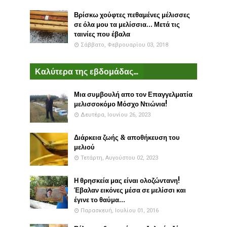
Βρίσκω χούφτες πεθαμένες μέλισσες
σε όλα μου τα μελίσσια... Μετά τις
ταινίες που έβαλα
Σάββατο, Φεβρουαρίου 03, 2018
Καλύτερα της εβδομάδας...
Μια συμβουλή απο τον Επαγγελματία
μελισσοκόμο Μόσχο Ντιώνια!
Δευτέρα, Ιουνίου 26, 2023
Διάρκεια ζωής & αποθήκευση του
μελιού
Τετάρτη, Αυγούστου 02, 2023
Η θρησκεία μας είναι ολοζώντανη!
Έβαλαν εικόνες μέσα σε μελίσσι και
έγινε το θαύμα...
Παρασκευή, Ιουλίου 01, 2016