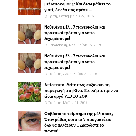
μελισσοκόμους: Και όταν μάθετε το
γιατί, δεν θα σας αρέσει....
Τρίτη, Σεπτεμβρίου 27, 2016
Νοθευένο μέλι. 7 πανεύκολοι και
πρακτικοί τρόποι για να το
ξεχωρίσουμε!
Παρασκευή, Νοεμβρίου 15, 2019
Νοθευένο μέλι. 7 πανεύκολοι και
πρακτικοί τρόποι για να το
ξεχωρίσουμε!
Τετάρτη, Δεκεμβρίου 21, 2016
Απίστευτο: Δείτε πως αυξάνουν τη
παραγωγή στη Κίνα. Ξυπνήστε πριν να
είναι αργά VIDEO ΣΟΚ
Τετάρτη, Μαΐου 11, 2016
Φοβάσαι το τσίμπημα της μέλισσας;
Όταν μάθεις αυτά τα 5 πραγματάκια
όλα θα αλλάξουν... Διαδώστε το
παντού!