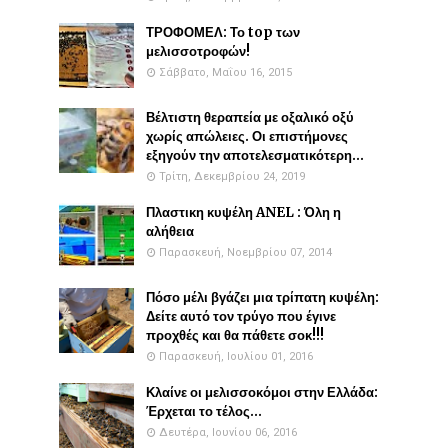
ΤΡΟΦΟΜΕΛ: Το top των
μελισσοτροφών!
Σάββατο, Μαΐου 16, 2015
Βέλτιστη θεραπεία με οξαλικό οξύ
χωρίς απώλειες. Οι επιστήμονες
εξηγούν την αποτελεσματικότερη...
Τρίτη, Δεκεμβρίου 24, 2019
Πλαστικη κυψέλη ANEL : Όλη η
αλήθεια
Παρασκευή, Νοεμβρίου 07, 2014
Πόσο μέλι βγάζει μια τρίπατη κυψέλη:
Δείτε αυτό τον τρύγο που έγινε
προχθές και θα πάθετε σοκ!!!
Παρασκευή, Ιουλίου 01, 2016
Κλαίνε οι μελισσοκόμοι στην Ελλάδα:
Έρχεται το τέλος...
Δευτέρα, Ιουνίου 06, 2016