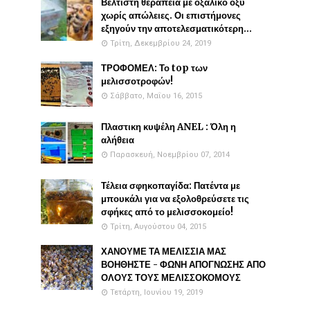
Βέλτιστη θεραπεία με οξαλικό οξύ
χωρίς απώλειες. Οι επιστήμονες
εξηγούν την αποτελεσματικότερη...
Τρίτη, Δεκεμβρίου 24, 2019
ΤΡΟΦΟΜΕΛ: Το top των
μελισσοτροφών!
Σάββατο, Μαΐου 16, 2015
Πλαστικη κυψέλη ANEL : Όλη η
αλήθεια
Παρασκευή, Νοεμβρίου 07, 2014
Τέλεια σφηκοπαγίδα: Πατέντα με
μπουκάλι για να εξολοθρεύσετε τις
σφήκες από το μελισσοκομείο!
Τρίτη, Αυγούστου 04, 2015
ΧΑΝΟΥΜΕ ΤΑ ΜΕΛΙΣΣΙΑ ΜΑΣ
ΒΟΗΘΗΣΤΕ - ΦΩΝΗ ΑΠΟΓΝΩΣΗΣ ΑΠΟ
ΟΛΟΥΣ ΤΟΥΣ ΜΕΛΙΣΣΟΚΟΜΟΥΣ
Τετάρτη, Ιουνίου 19, 2019