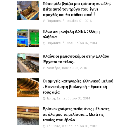
Πόσο μέλι βγάζει μια τρίπατη κυψέλη:
Δείτε αυτό τον τρύγο που έγινε
προχθές και θα πάθετε σοκ!!!
Παρασκευή, Ιουλίου 01, 2016
Πλαστικη κυψέλη ANEL : Όλη η
αλήθεια
Παρασκευή, Νοεμβρίου 07, 2014
Κλαίνε οι μελισσοκόμοι στην Ελλάδα:
Έρχεται το τέλος...
Δευτέρα, Ιουνίου 06, 2016
Οι αμιγείς κατηγορίες ελληνικού μελιού
: Η ανεκτίμητη βιολογική - θρεπτική
τους αξία
Τρίτη, Σεπτεμβρίου 30, 2014
Βρίσκω χούφτες πεθαμένες μέλισσες
σε όλα μου τα μελίσσια... Μετά τις
ταινίες που έβαλα
Σάββατο, Φεβρουαρίου 03, 2018