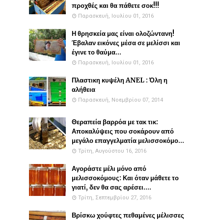
προχθές και θα πάθετε σοκ!!!
Παρασκευή, Ιουλίου 01, 2016
Η θρησκεία μας είναι ολοζώντανη!
Έβαλαν εικόνες μέσα σε μελίσσι και
έγινε το θαύμα...
Παρασκευή, Ιουλίου 01, 2016
Πλαστικη κυψέλη ANEL : Όλη η
αλήθεια
Παρασκευή, Νοεμβρίου 07, 2014
Θεραπεία βαρρόα με τακ τικ:
Αποκαλύψεις που σοκάρουν από
μεγάλο επαγγελματία μελισσοκόμο...
Τρίτη, Αυγούστου 16, 2016
Αγοράστε μέλι μόνο από
μελισσοκόμους: Και όταν μάθετε το
γιατί, δεν θα σας αρέσει....
Τρίτη, Σεπτεμβρίου 27, 2016
Βρίσκω χούφτες πεθαμένες μέλισσες