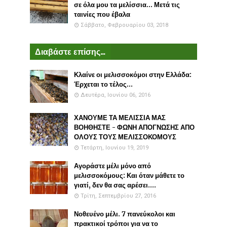
σε όλα μου τα μελίσσια... Μετά τις
ταινίες που έβαλα
Σάββατο, Φεβρουαρίου 03, 2018
Διαβάστε επίσης...
Κλαίνε οι μελισσοκόμοι στην Ελλάδα:
Έρχεται το τέλος...
Δευτέρα, Ιουνίου 06, 2016
ΧΑΝΟΥΜΕ ΤΑ ΜΕΛΙΣΣΙΑ ΜΑΣ
ΒΟΗΘΗΣΤΕ - ΦΩΝΗ ΑΠΟΓΝΩΣΗΣ ΑΠΟ
ΟΛΟΥΣ ΤΟΥΣ ΜΕΛΙΣΣΟΚΟΜΟΥΣ
Τετάρτη, Ιουνίου 19, 2019
Αγοράστε μέλι μόνο από
μελισσοκόμους: Και όταν μάθετε το
γιατί, δεν θα σας αρέσει....
Τρίτη, Σεπτεμβρίου 27, 2016
Νοθευένο μέλι. 7 πανεύκολοι και
πρακτικοί τρόποι για να το