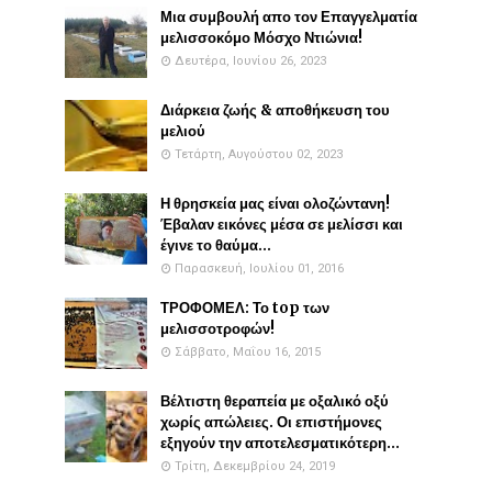
Μια συμβουλή απο τον Επαγγελματία
μελισσοκόμο Μόσχο Ντιώνια!
Δευτέρα, Ιουνίου 26, 2023
Διάρκεια ζωής & αποθήκευση του
μελιού
Τετάρτη, Αυγούστου 02, 2023
Η θρησκεία μας είναι ολοζώντανη!
Έβαλαν εικόνες μέσα σε μελίσσι και
έγινε το θαύμα...
Παρασκευή, Ιουλίου 01, 2016
ΤΡΟΦΟΜΕΛ: Το top των
μελισσοτροφών!
Σάββατο, Μαΐου 16, 2015
Βέλτιστη θεραπεία με οξαλικό οξύ
χωρίς απώλειες. Οι επιστήμονες
εξηγούν την αποτελεσματικότερη...
Τρίτη, Δεκεμβρίου 24, 2019