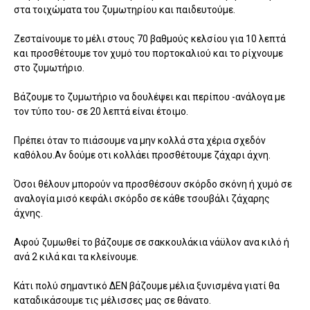
στα τοιχώματα του ζυμωτηρίου και παιδευτούμε.
Ζεσταίνουμε το μέλι στους 70 βαθμούς κελσίου για 10 λεπτά
και προσθέτουμε τον χυμό του πορτοκαλιού και το ρίχνουμε
στο ζυμωτήριο.
Βάζουμε το ζυμωτήριο να δουλέψει και περίπου -ανάλογα με
τον τύπο του- σε 20 λεπτά είναι έτοιμο.
Πρέπει όταν το πιάσουμε να μην κολλά στα χέρια σχεδόν
καθόλου.Αν δούμε οτι κολλάει προσθέτουμε ζάχαρι άχνη.
Όσοι θέλουν μπορούν να προσθέσουν σκόρδο σκόνη ή χυμό σε
αναλογία μισό κεφάλι σκόρδο σε κάθε τσουβάλι ζάχαρης
άχνης.
Αφού ζυμωθεί το βάζουμε σε σακκουλάκια νάϋλον ανα κιλό ή
ανά 2 κιλά και τα κλείνουμε.
Κάτι πολύ σημαντικό ΔΕΝ βάζουμε μέλια ξυνισμένα γιατί θα
καταδικάσουμε τις μέλισσες μας σε θάνατο.