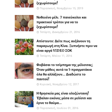
ξεχωρίσουμε!
Παρασκευή, Νοεμβρίου 15, 2019
Νοθευένο μέλι. 7 πανεύκολοι και
πρακτικοί τρόποι για να το
ξεχωρίσουμε!
Τετάρτη, Δεκεμβρίου 21, 2016
Απίστευτο: Δείτε πως αυξάνουν τη
παραγωγή στη Κίνα. Ξυπνήστε πριν να
είναι αργά VIDEO ΣΟΚ
Τετάρτη, Μαΐου 11, 2016
Φοβάσαι το τσίμπημα της μέλισσας;
Όταν μάθεις αυτά τα 5 πραγματάκια
όλα θα αλλάξουν... Διαδώστε το
παντού!
Κυριακή, Νοεμβρίου 12, 2017
Η θρησκεία μας είναι ολοζώντανη!
Έβαλαν εικόνες μέσα σε μελίσσι και
έγινε το θαύμα...
Παρασκευή, Ιουλίου 01, 2016