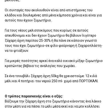
μέλισσες.
Οι συνταγές που ακολουθούν είναι από επιστήμονες του
κλάδου και δουλεμένες από μένα κάμποσα χρόνια και είναι για
αυτούς που έχουν ζυμωτήριο..
Για τους νέους μελισσοκόμους που κυρίως σε αυτούς
απευθύνομαι και δεν έχουν ζυμωτήριο θα βάλουν λιγότερο
ζάχαρη άχνη περίπου 25-30% ή θα πάνε σε κάποιον γνωστό
τους που έχει ζυμωτήριο-σε φίλο φούρναρη ή ζαχαροπλάστη-
να το φτιάξουν.
Για μικρές ποσότητες αρκεί ένα καλό οικιακό μίξερ-ζυμωτήριο
κρατώντας βέβαια τις αναλογίες που χωράει.
Σε ένα τσουβάλι ζάχαρη άχνη 50kg θα χρειαστούμε: 12 κιλά
μέλι και 4 ποτήρια -του νερού 250 ml- χυμό από ΠΟΡΤΟΚΑΛΙ.
Ο τρόπος παρασκευής είναι ο εξής:
Βάζουμε την ζάχαρη άχνη στο ζυμωτήριο κάνοντας ένα λάκκο
στην μέση για να πέσει το μέλι μέσα εκεί και να μην κολλήσει