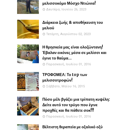
μελισσοκόμο Μόσχο Ντιώνια!
Δευτέρα, Ιουνίου 26, 2023
Διάρκεια ζωής & αποθήκευση του
μελιού
Τετάρτη, Αυγούστου 02, 2023
Η θρησκεία μας είναι ολοζώντανη!
Έβαλαν εικόνες μέσα σε μελίσσι και
έγινε το θαύμα...
Παρασκευή, Ιουλίου 01, 2016
ΤΡΟΦΟΜΕΛ: Το top των
μελισσοτροφών!
Σάββατο, Μαΐου 16, 2015
Πόσο μέλι βγάζει μια τρίπατη κυψέλη:
Δείτε αυτό τον τρύγο που έγινε
προχθές και θα πάθετε σοκ!!!
Παρασκευή, Ιουλίου 01, 2016
Βέλτιστη θεραπεία με οξαλικό οξύ