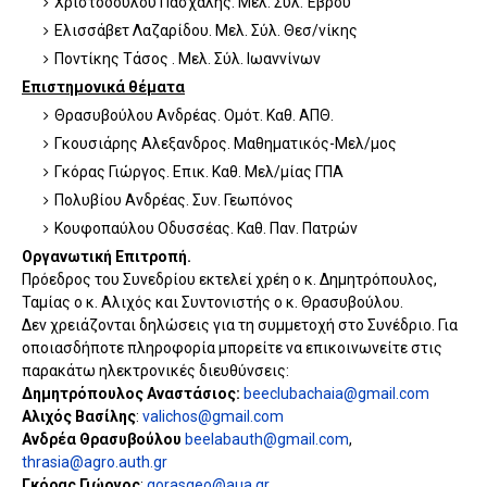
Χριστοδούλου Πασχάλης. Μελ. Σύλ. Έβρου
Ελισσάβετ Λαζαρίδου. Μελ. Σύλ. Θεσ/νίκης
Ποντίκης Τάσος . Μελ. Σύλ. Ιωαννίνων
Επιστημονικά θέματα
Θρασυβούλου Ανδρέας. Ομότ. Καθ. ΑΠΘ.
Γκουσιάρης Αλεξανδρος. Μαθηματικός-Μελ/μος
Γκόρας Γιώργος. Επικ. Καθ. Μελ/μίας ΓΠΑ
Πολυβίου Ανδρέας. Συν. Γεωπόνος
Κουφοπαύλου Οδυσσέας. Καθ. Παν. Πατρών
Οργανωτική Επιτροπή.
Πρόεδρος του Συνεδρίου εκτελεί χρέη ο κ. Δημητρόπουλος,
Ταμίας ο κ. Αλιχός και Συντονιστής ο κ. Θρασυβούλου.
Δεν χρειάζονται δηλώσεις για τη συμμετοχή στο Συνέδριο. Για
οποιασδήποτε πληροφορία μπορείτε να επικοινωνείτε στις
παρακάτω ηλεκτρονικές διευθύνσεις:
Δημητρόπουλος Αναστάσιος:
beeclubachaia@gmail.com
Αλιχός Βασίλης
:
valichos@gmail.com
Ανδρέα Θρασυβούλο
υ
beelabauth@gmail.com
,
thrasia@agro.auth.gr
Γκόρας Γιώργος
:
gorasgeo@aua.gr