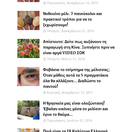
Παρασκευή, Νοεμβρίου 15, 2019
Νοθευένο μέλι. 7 πανεύκολοι και
πρακτικοί τρόποι για να το
ξεχωρίσουμε!
Τετάρτη, Δεκεμβρίου 21, 2016
Απίστευτο: Δείτε πως αυξάνουν τη
παραγωγή στη Κίνα. Ξυπνήστε πριν να
είναι αργά VIDEO ΣΟΚ
Τετάρτη, Μαΐου 11, 2016
Φοβάσαι το τσίμπημα της μέλισσας;
Όταν μάθεις αυτά τα 5 πραγματάκια
όλα θα αλλάξουν... Διαδώστε το
παντού!
Κυριακή, Νοεμβρίου 12, 2017
Η θρησκεία μας είναι ολοζώντανη!
Έβαλαν εικόνες μέσα σε μελίσσι και
έγινε το θαύμα...
Παρασκευή, Ιουλίου 01, 2016
Ποιά είναι τα 18 Καλύτερα Ελληνικά