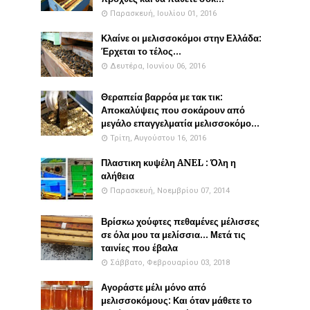
Παρασκευή, Ιουλίου 01, 2016
Κλαίνε οι μελισσοκόμοι στην Ελλάδα:
Έρχεται το τέλος...
Δευτέρα, Ιουνίου 06, 2016
Θεραπεία βαρρόα με τακ τικ:
Αποκαλύψεις που σοκάρουν από
μεγάλο επαγγελματία μελισσοκόμο...
Τρίτη, Αυγούστου 16, 2016
Πλαστικη κυψέλη ANEL : Όλη η
αλήθεια
Παρασκευή, Νοεμβρίου 07, 2014
Βρίσκω χούφτες πεθαμένες μέλισσες
σε όλα μου τα μελίσσια... Μετά τις
ταινίες που έβαλα
Σάββατο, Φεβρουαρίου 03, 2018
Αγοράστε μέλι μόνο από
μελισσοκόμους: Και όταν μάθετε το