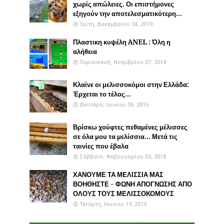
χωρίς απώλειες. Οι επιστήμονες
εξηγούν την αποτελεσματικότερη...
Τρίτη, Δεκεμβρίου 24, 2019
Πλαστικη κυψέλη ANEL : Όλη η
αλήθεια
Παρασκευή, Νοεμβρίου 07, 2014
Κλαίνε οι μελισσοκόμοι στην Ελλάδα:
Έρχεται το τέλος...
Δευτέρα, Ιουνίου 06, 2016
Βρίσκω χούφτες πεθαμένες μέλισσες
σε όλα μου τα μελίσσια... Μετά τις
ταινίες που έβαλα
Σάββατο, Φεβρουαρίου 03, 2018
ΧΑΝΟΥΜΕ ΤΑ ΜΕΛΙΣΣΙΑ ΜΑΣ
ΒΟΗΘΗΣΤΕ - ΦΩΝΗ ΑΠΟΓΝΩΣΗΣ ΑΠΟ
ΟΛΟΥΣ ΤΟΥΣ ΜΕΛΙΣΣΟΚΟΜΟΥΣ
Τετάρτη, Ιουνίου 19, 2019