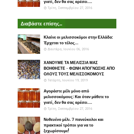
γιατί, δεν θα σας αρέσει....
Τρίτη, Σεπτεμβρίου 27, 2016
Διαβάστε επίσης...
Κλαίνε οι μελισσοκόμοι στην Ελλάδα:
Έρχεται το τέλος...
Δευτέρα, Ιουνίου 06, 2016
ΧΑΝΟΥΜΕ ΤΑ ΜΕΛΙΣΣΙΑ ΜΑΣ
ΒΟΗΘΗΣΤΕ - ΦΩΝΗ ΑΠΟΓΝΩΣΗΣ ΑΠΟ
ΟΛΟΥΣ ΤΟΥΣ ΜΕΛΙΣΣΟΚΟΜΟΥΣ
Τετάρτη, Ιουνίου 19, 2019
Αγοράστε μέλι μόνο από
μελισσοκόμους: Και όταν μάθετε το
γιατί, δεν θα σας αρέσει....
Τρίτη, Σεπτεμβρίου 27, 2016
Νοθευένο μέλι. 7 πανεύκολοι και
πρακτικοί τρόποι για να το
ξεχωρίσουμε!