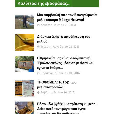
Καλύτερα της εβδομάδας...
Μια συμβουλή απο τον Επαγγελματία
μελισσοκόμο Μόσχο Ντιώνια!
Δευτέρα, Ιουνίου 26, 2023
Διάρκεια ζωής & αποθήκευση του
μελιού
Τετάρτη, Αυγούστου 02, 2023
Η θρησκεία μας είναι ολοζώντανη!
Έβαλαν εικόνες μέσα σε μελίσσι και
έγινε το θαύμα...
Παρασκευή, Ιουλίου 01, 2016
ΤΡΟΦΟΜΕΛ: Το top των
μελισσοτροφών!
Σάββατο, Μαΐου 16, 2015
Πόσο μέλι βγάζει μια τρίπατη κυψέλη:
Δείτε αυτό τον τρύγο που έγινε
προχθές και θα πάθετε σοκ!!!