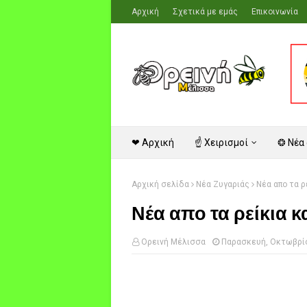
Αρχική
Σχετικά με εμάς
Επικοινωνία
❤ Αρχική
☝ Χειρισμοί
❂ Νέα
Αρχική σελίδα
Νέα Ζυγαριάς
Νέα απο τα ρ
Νέα απο τα ρείκια 
Ορεινή Μέλισσα
Παρασκευή, Οκτωβρίο