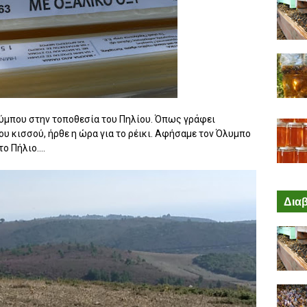
μπου στην τοποθεσία του Πηλίου. Όπως γράφει
υ κισσού, ήρθε η ώρα για το ρέικι. Αφήσαμε τον Όλυμπο
ο Πήλιο....
Διαβ