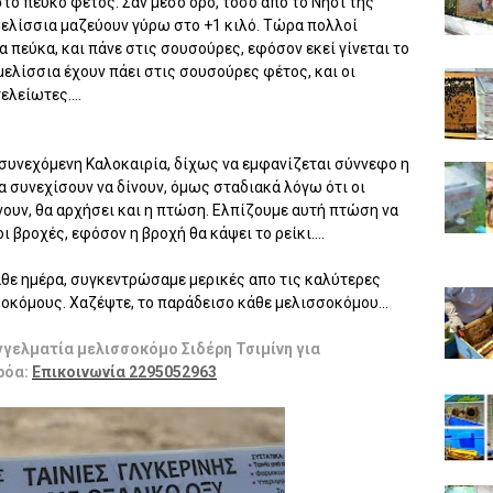
το πεύκο φέτος. Σαν μέσο όρο, τόσο απο το Νησί της
μελίσσια μαζεύουν γύρω στο +1 κιλό. Τώρα πολλοί
 πεύκα, και πάνε στις σουσούρες, εφόσον εκεί γίνεται το
μελίσσια έχουν πάει στις σουσούρες φέτος, και οι
λείωτες....
 συνεχόμενη Καλοκαιρία, δίχως να εμφανίζεται σύννεφο η
 συνεχίσουν να δίνουν, όμως σταδιακά λόγω ότι οι
ουν, θα αρχήσει και η πτώση. Ελπίζουμε αυτή πτώση να
 βροχές, εφόσον η βροχή θα κάψει το ρείκι....
άθε ημέρα, συγκεντρώσαμε μερικές απο τις καλύτερες
οκόμους. Χαζέψτε, το παράδεισο κάθε μελισσοκόμου...
γγελματία μελισσοκόμο Σιδέρη Τσιμίνη για
ρόα:
Επικοινωνία 2295052963