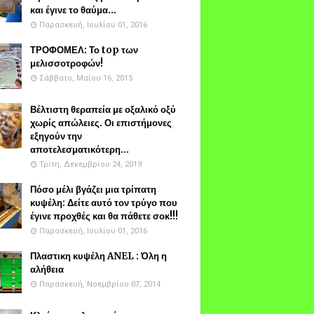
και έγινε το θαύμα...
Παρασκευή, Ιουλίου 01, 2016
ΤΡΟΦΟΜΕΛ: Το top των
μελισσοτροφών!
Σάββατο, Μαΐου 16, 2015
Βέλτιστη θεραπεία με οξαλικό οξύ
χωρίς απώλειες. Οι επιστήμονες
εξηγούν την
αποτελεσματικότερη...
Τρίτη, Δεκεμβρίου 24, 2019
Πόσο μέλι βγάζει μια τρίπατη
κυψέλη: Δείτε αυτό τον τρύγο που
έγινε προχθές και θα πάθετε σοκ!!!
Παρασκευή, Ιουλίου 01, 2016
Πλαστικη κυψέλη ANEL : Όλη η
αλήθεια
Παρασκευή, Νοεμβρίου 07, 2014