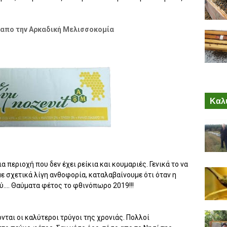
 απο την Αρκαδική Μελισσοκομία
Καλύ
ια περιοχή που δεν έχει ρείκια και κουμαριές. Γενικά το να
ε σχετικά λίγη ανθοφορία, καταλαβαίνουμε ότι όταν η
ύ.... Θαύματα φέτος το φθινόπωρο 2019!!!
νται οι καλύτεροι τρύγοι της χρονιάς. Πολλοί