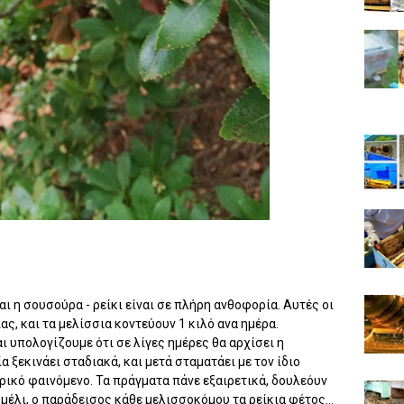
αι η σουσούρα - ρείκι είναι σε πλήρη ανθοφορία. Αυτές οι
ς, και τα μελίσσια κοντεύουν 1 κιλό ανα ημέρα.
ι υπολογίζουμε ότι σε λίγες ημέρες θα αρχίσει η
α ξεκινάει σταδιακά, και μετά σταματάει με τον ίδιο
ιρικό φαινόμενο. Τα πράγματα πάνε εξαιρετικά, δουλεόυν
μέλι, ο παράδεισος κάθε μελισσοκόμου τα ρείκια φέτος...