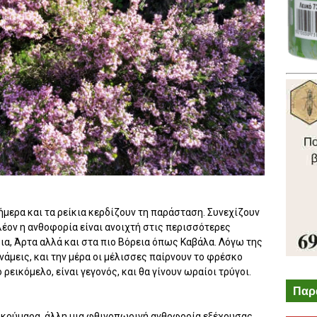
ήμερα και τα ρείκια κερδίζουν τη παράσταση. Συνεχίζουν
λέον η ανθοφορία είναι ανοιχτή στις περισσότερες
ια, Άρτα αλλά και στα πιο Βόρεια όπως Καβάλα. Λόγω της
άμεις, και την μέρα οι μέλισσες παίρνουν το φρέσκο
ρεικόμελο, είναι γεγονός, και θα γίνουν ωραίοι τρύγοι.
Παρ
α κούμαρα, άλλη μια φθινοπωρινή ανθοφορία εξέχουσας