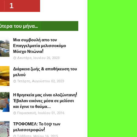
1
τερα του μήνα...
Μια συμβουλή απο τον
Επαγγελματία μελισσοκόμο
Μόσχο Ντιώνια!
Δευτέρα, Ιουνίου 26, 2023
Διάρκεια ζωής & αποθήκευση του
μελιού
Τετάρτη, Αυγούστου 02, 2023
Η θρησκεία μας είναι ολοζώντανη!
Έβαλαν εικόνες μέσα σε μελίσσι
και έγινε το θαύμα...
Παρασκευή, Ιουλίου 01, 2016
ΤΡΟΦΟΜΕΛ: Το top των
μελισσοτροφών!
Σάββατο, Μαΐου 16, 2015