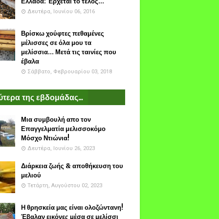
Ελλάδα: Έρχεται το τέλος...
Δευτέρα, Ιουνίου 06, 2016
Βρίσκω χούφτες πεθαμένες
μέλισσες σε όλα μου τα
μελίσσια... Μετά τις ταινίες που
έβαλα
Σάββατο, Φεβρουαρίου 03, 2018
τερα της εβδομάδας...
Μια συμβουλή απο τον
Επαγγελματία μελισσοκόμο
Μόσχο Ντιώνια!
Δευτέρα, Ιουνίου 26, 2023
Διάρκεια ζωής & αποθήκευση του
μελιού
Τετάρτη, Αυγούστου 02, 2023
Η θρησκεία μας είναι ολοζώντανη!
Έβαλαν εικόνες μέσα σε μελίσσι