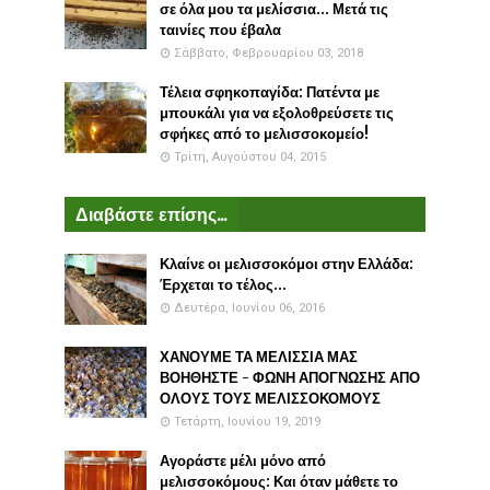
σε όλα μου τα μελίσσια... Μετά τις
ταινίες που έβαλα
Σάββατο, Φεβρουαρίου 03, 2018
Τέλεια σφηκοπαγίδα: Πατέντα με
μπουκάλι για να εξολοθρεύσετε τις
σφήκες από το μελισσοκομείο!
Τρίτη, Αυγούστου 04, 2015
Διαβάστε επίσης...
Κλαίνε οι μελισσοκόμοι στην Ελλάδα:
Έρχεται το τέλος...
Δευτέρα, Ιουνίου 06, 2016
ΧΑΝΟΥΜΕ ΤΑ ΜΕΛΙΣΣΙΑ ΜΑΣ
ΒΟΗΘΗΣΤΕ - ΦΩΝΗ ΑΠΟΓΝΩΣΗΣ ΑΠΟ
ΟΛΟΥΣ ΤΟΥΣ ΜΕΛΙΣΣΟΚΟΜΟΥΣ
Τετάρτη, Ιουνίου 19, 2019
Αγοράστε μέλι μόνο από
μελισσοκόμους: Και όταν μάθετε το