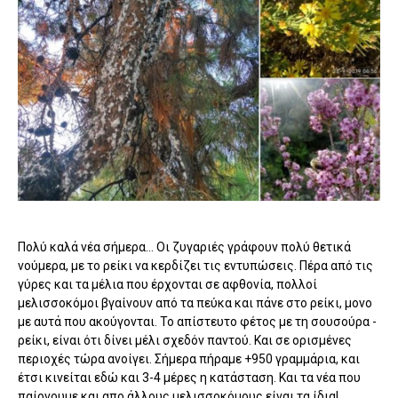
Πολύ καλά νέα σήμερα... Οι ζυγαριές γράφουν πολύ θετικά
νούμερα, με το ρείκι να κερδίζει τις εντυπώσεις. Πέρα από τις
γύρες και τα μέλια που έρχονται σε αφθονία, πολλοί
μελισσοκόμοι βγαίνουν από τα πεύκα και πάνε στο ρείκι, μονο
με αυτά που ακούγονται. Το απίστευτο φέτος με τη σουσούρα -
ρείκι, είναι ότι δίνει μέλι σχεδόν παντού. Και σε ορισμένες
περιοχές τώρα ανοίγει. Σήμερα πήραμε +950 γραμμάρια, και
έτσι κινείται εδώ και 3-4 μέρες η κατάσταση. Και τα νέα που
παίρνουμε και απο άλλους μελισσοκόμους είναι τα ίδια!