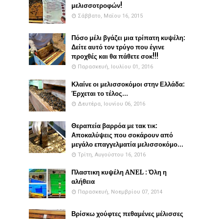
μελισσοτροφών!
Σάββατο, Μαΐου 16, 2015
Πόσο μέλι βγάζει μια τρίπατη κυψέλη:
Δείτε αυτό τον τρύγο που έγινε
προχθές και θα πάθετε σοκ!!!
Παρασκευή, Ιουλίου 01, 2016
Κλαίνε οι μελισσοκόμοι στην Ελλάδα:
Έρχεται το τέλος...
Δευτέρα, Ιουνίου 06, 2016
Θεραπεία βαρρόα με τακ τικ:
Αποκαλύψεις που σοκάρουν από
μεγάλο επαγγελματία μελισσοκόμο...
Τρίτη, Αυγούστου 16, 2016
Πλαστικη κυψέλη ANEL : Όλη η
αλήθεια
Παρασκευή, Νοεμβρίου 07, 2014
Βρίσκω χούφτες πεθαμένες μέλισσες