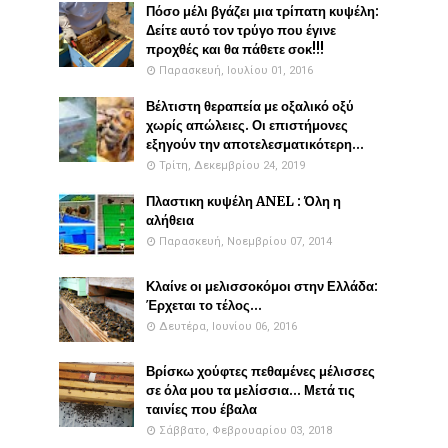
Πόσο μέλι βγάζει μια τρίπατη κυψέλη:
Δείτε αυτό τον τρύγο που έγινε
προχθές και θα πάθετε σοκ!!!
Παρασκευή, Ιουλίου 01, 2016
Βέλτιστη θεραπεία με οξαλικό οξύ
χωρίς απώλειες. Οι επιστήμονες
εξηγούν την αποτελεσματικότερη...
Τρίτη, Δεκεμβρίου 24, 2019
Πλαστικη κυψέλη ANEL : Όλη η
αλήθεια
Παρασκευή, Νοεμβρίου 07, 2014
Κλαίνε οι μελισσοκόμοι στην Ελλάδα:
Έρχεται το τέλος...
Δευτέρα, Ιουνίου 06, 2016
Βρίσκω χούφτες πεθαμένες μέλισσες
σε όλα μου τα μελίσσια... Μετά τις
ταινίες που έβαλα
Σάββατο, Φεβρουαρίου 03, 2018