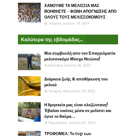
ΧΑΝΟΥΜΕ ΤΑ ΜΕΛΙΣΣΙΑ ΜΑΣ
ΒΟΗΘΗΣΤΕ - ΦΩΝΗ ΑΠΟΓΝΩΣΗΣ ΑΠΟ
ΟΛΟΥΣ ΤΟΥΣ ΜΕΛΙΣΣΟΚΟΜΟΥΣ
Τετάρτη, Ιουνίου 19, 2019
Καλύτερα της εβδομάδας...
Μια συμβουλή απο τον Επαγγελματία
μελισσοκόμο Μόσχο Ντιώνια!
Δευτέρα, Ιουνίου 26, 2023
Διάρκεια ζωής & αποθήκευση του
μελιού
Τετάρτη, Αυγούστου 02, 2023
Η θρησκεία μας είναι ολοζώντανη!
Έβαλαν εικόνες μέσα σε μελίσσι και
έγινε το θαύμα...
Παρασκευή, Ιουλίου 01, 2016
ΤΡΟΦΟΜΕΛ: Το top των