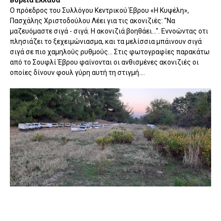
Βόρεια Ελλάδα
Ο πρόεδρος του Συλλόγου Κεντρικού Έβρου «Η Κυψέλη»,
Πασχάλης Χριστοδούλου Λέει για τις ακονιζιές: "Να
μαζευόμαστε σιγά - σιγά. Η ακονιζιά βοηθάει...". Εννοώντας οτι
πλησιάζει το ξεχειμώνιασμα, και τα μελίσσια μπάινουν σιγά
σιγά σε πιο χαμηλούς ρυθμούς... Στις φωτογραφίες παρακάτω
από το Σουφλί Έβρου φαίνονται οι ανθισμένες ακονιζιές οι
οποίες δίνουν φουλ γύρη αυτή τη στιγμή....