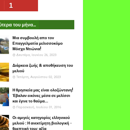
1
τερα του μήνα...
Μια συμβουλή απο τον
Επαγγελματία μελισσοκόμο
Μόσχο Ντιώνια!
Δευτέρα, Ιουνίου 26, 2023
Διάρκεια ζωής & αποθήκευση του
μελιού
Τετάρτη, Αυγούστου 02, 2023
Η θρησκεία μας είναι ολοζώντανη!
Έβαλαν εικόνες μέσα σε μελίσσι
και έγινε το θαύμα...
Παρασκευή, Ιουλίου 01, 2016
Οι αμιγείς κατηγορίες ελληνικού
μελιού : Η ανεκτίμητη βιολογική -
θρεπτική τους αξία