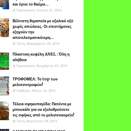
και έγινε το θαύμα...
Παρασκευή, Ιουλίου 01, 2016
Βέλτιστη θεραπεία με οξαλικό οξύ
χωρίς απώλειες. Οι επιστήμονες
εξηγούν την
αποτελεσματικότερη...
Τρίτη, Δεκεμβρίου 24, 2019
Πλαστικη κυψέλη ANEL : Όλη η
αλήθεια
Παρασκευή, Νοεμβρίου 07, 2014
ΤΡΟΦΟΜΕΛ: Το top των
μελισσοτροφών!
Σάββατο, Μαΐου 16, 2015
Τέλεια σφηκοπαγίδα: Πατέντα με
μπουκάλι για να εξολοθρεύσετε
τις σφήκες από το μελισσοκομείο!
Τρίτη, Αυγούστου 04, 2015