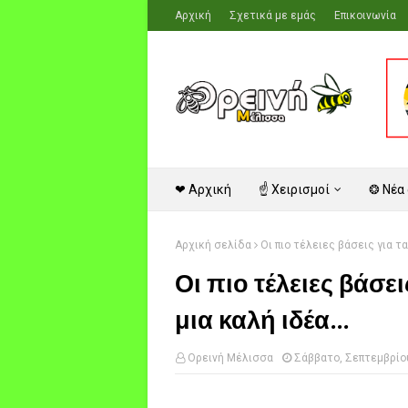
Αρχική
Σχετικά με εμάς
Επικοινωνία
❤ Αρχική
☝ Χειρισμοί
❂ Νέα
Αρχική σελίδα
Οι πιο τέλειες βάσεις για τα
Οι πιο τέλειες βάσει
μια καλή ιδέα...
Ορεινή Μέλισσα
Σάββατο, Σεπτεμβρίου