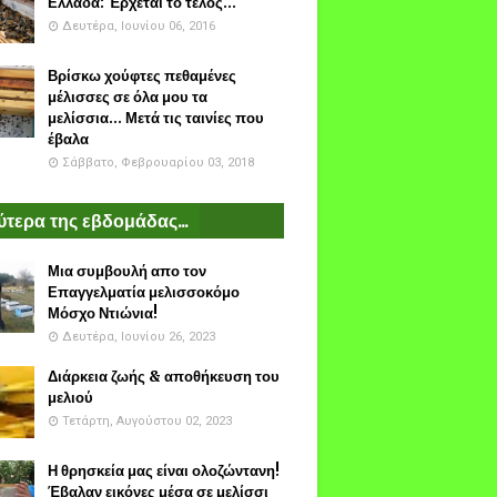
Ελλάδα: Έρχεται το τέλος...
Δευτέρα, Ιουνίου 06, 2016
Βρίσκω χούφτες πεθαμένες
μέλισσες σε όλα μου τα
μελίσσια... Μετά τις ταινίες που
έβαλα
Σάββατο, Φεβρουαρίου 03, 2018
τερα της εβδομάδας...
Μια συμβουλή απο τον
Επαγγελματία μελισσοκόμο
Μόσχο Ντιώνια!
Δευτέρα, Ιουνίου 26, 2023
Διάρκεια ζωής & αποθήκευση του
μελιού
Τετάρτη, Αυγούστου 02, 2023
Η θρησκεία μας είναι ολοζώντανη!
Έβαλαν εικόνες μέσα σε μελίσσι