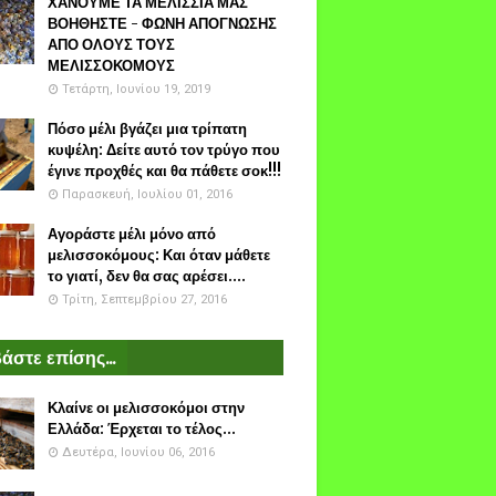
ΧΑΝΟΥΜΕ ΤΑ ΜΕΛΙΣΣΙΑ ΜΑΣ
ΒΟΗΘΗΣΤΕ - ΦΩΝΗ ΑΠΟΓΝΩΣΗΣ
ΑΠΟ ΟΛΟΥΣ ΤΟΥΣ
ΜΕΛΙΣΣΟΚΟΜΟΥΣ
Τετάρτη, Ιουνίου 19, 2019
Πόσο μέλι βγάζει μια τρίπατη
κυψέλη: Δείτε αυτό τον τρύγο που
έγινε προχθές και θα πάθετε σοκ!!!
Παρασκευή, Ιουλίου 01, 2016
Αγοράστε μέλι μόνο από
μελισσοκόμους: Και όταν μάθετε
το γιατί, δεν θα σας αρέσει....
Τρίτη, Σεπτεμβρίου 27, 2016
άστε επίσης...
Κλαίνε οι μελισσοκόμοι στην
Ελλάδα: Έρχεται το τέλος...
Δευτέρα, Ιουνίου 06, 2016