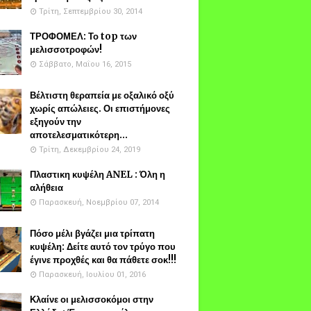
Τρίτη, Σεπτεμβρίου 30, 2014
ΤΡΟΦΟΜΕΛ: Το top των
μελισσοτροφών!
Σάββατο, Μαΐου 16, 2015
Βέλτιστη θεραπεία με οξαλικό οξύ
χωρίς απώλειες. Οι επιστήμονες
εξηγούν την
αποτελεσματικότερη...
Τρίτη, Δεκεμβρίου 24, 2019
Πλαστικη κυψέλη ANEL : Όλη η
αλήθεια
Παρασκευή, Νοεμβρίου 07, 2014
Πόσο μέλι βγάζει μια τρίπατη
κυψέλη: Δείτε αυτό τον τρύγο που
έγινε προχθές και θα πάθετε σοκ!!!
Παρασκευή, Ιουλίου 01, 2016
Κλαίνε οι μελισσοκόμοι στην