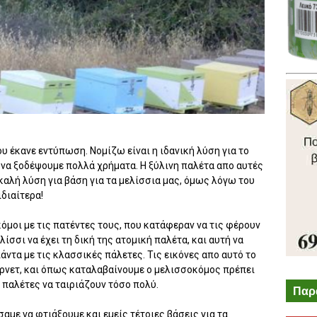
ου έκανε εντύπωση. Νομίζω είναι η ιδανική λύση για το
 να ξοδέψουμε πολλά χρήματα. Η ξύλινη παλέτα απο αυτές
 καλή λύση για βάση για τα μελίσσια μας, όμως λόγω του
ιδιαίτερα!
όμοι με τις πατέντες τους, που κατάφεραν να τις φέρουν
λίσσι να έχει τη δική της ατομική παλέτα, και αυτή να
ντα με τις κλασσικές πάλετες. Τις εικόνες απο αυτό το
τερνετ, και όπως καταλαβαίνουμε ο μελισσοκόμος πρέπει
ς παλέτες να ταιριάζουν τόσο πολύ.
Παρ
αμε να φτιάξουμε και εμείς τέτοιες βάσεις για τα