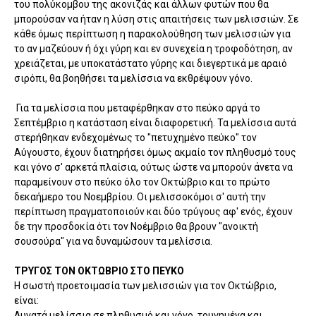
του πολύκομβου της ακονιζάς και άλλων φυτών που θα
μπορούσαν να ήταν η λύση στις απαιτήσεις των μελισσιών. Σε
κάθε όμως περίπτωση η παρακολούθηση των μελισσιών για
το αν μαζεύουν ή όχι γύρη και εν συνεχεία η τροφοδότηση, αν
χρειάζεται, με υποκατάστατο γύρης και διεγερτικά με αραιό
σιρόπι, θα βοηθήσει τα μελίσσια να εκθρέψουν γόνο.
Για τα μελίσσια που μεταφέρθηκαν στο πεύκο αργά το
Σεπτέμβριο η κατάσταση είναι διαφορετική. Τα μελίσσια αυτά
στερήθηκαν ενδεχομένως το "πετυχημένο πεύκο" τον
Αύγουστο, έχουν διατηρήσει όμως ακμαίο τον πληθυσμό τους
και γόνο σ' αρκετά πλαίσια, ούτως ώστε να μπορούν άνετα να
παραμείνουν στο πεύκο όλο τον Οκτώβριο και το πρώτο
δεκαήμερο του Νοεμβρίου. Οι μελισσοκόμοι σ' αυτή την
περίπτωση πραγματοποιούν και δύο τρύγους αφ' ενός, έχουν
δε την προσδοκία ότι τον Νοέμβριο θα βρουν "ανοικτή
σουσούρα" για να δυναμώσουν τα μελίσσια.
ΤΡΥΓΟΣ ΤΟΝ ΟΚΤΩΒΡΙΟ ΣΤΟ ΠΕΥΚΟ
Η σωστή προετοιμασία των μελισσιών για τον Οκτώβριο,
είναι:
Δυνατά μελίσσια σε πληθυσμό και γόνο, τρυγημένα και