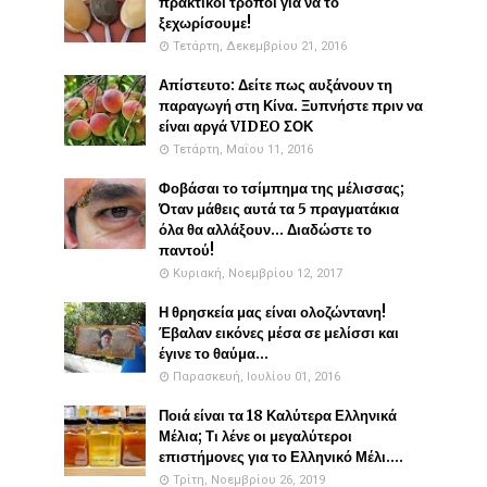
πρακτικοί τρόποι για να το
ξεχωρίσουμε!
Τετάρτη, Δεκεμβρίου 21, 2016
Απίστευτο: Δείτε πως αυξάνουν τη
παραγωγή στη Κίνα. Ξυπνήστε πριν να
είναι αργά VIDEO ΣΟΚ
Τετάρτη, Μαΐου 11, 2016
Φοβάσαι το τσίμπημα της μέλισσας;
Όταν μάθεις αυτά τα 5 πραγματάκια
όλα θα αλλάξουν... Διαδώστε το
παντού!
Κυριακή, Νοεμβρίου 12, 2017
Η θρησκεία μας είναι ολοζώντανη!
Έβαλαν εικόνες μέσα σε μελίσσι και
έγινε το θαύμα...
Παρασκευή, Ιουλίου 01, 2016
Ποιά είναι τα 18 Καλύτερα Ελληνικά
Μέλια; Τι λένε οι μεγαλύτεροι
επιστήμονες για το Ελληνικό Μέλι....
Τρίτη, Νοεμβρίου 26, 2019