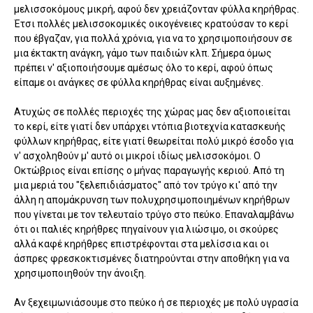
μελισσοκόμους μικρή, αφού δεν χρειάζονταν φύλλα κηρήθρας.
Έτσι πολλές μελισσοκομικές οικογένειες κρατούσαν το κερί
που έβγαζαν, για πολλά χρόνια, για να το χρησιμοποιήσουν σε
μια έκτακτη ανάγκη, γάμο των παιδιών κλπ. Σήμερα όμως
πρέπει ν' αξιοποιήσουμε αμέσως όλο το κερί, αφού όπως
είπαμε οι ανάγκες σε φύλλα κηρήθρας είναι αυξημένες.
Ατυχώς σε πολλές περιοχές της χώρας μας δεν αξιοποιείται
το κερί, είτε γιατί δεν υπάρχει ντόπια βιοτεχνία κατασκευής
φύλλων κηρήθρας, είτε γιατί θεωρείται πολύ μικρό έσοδο για
ν' ασχοληθούν μ' αυτό οι μικροί ιδίως μελισσοκόμοι. Ο
Οκτώβριος είναι επίσης ο μήνας παραγωγής κεριού. Από τη
μια μεριά του "ξελεπιδιάσματος" από τον τρύγο κι' από την
άλλη η απομάκρυνση των πολυχρησιμοποιημένων κηρήθρων
που γίνεται με τον τελευταίο τρύγο στο πεύκο. Επαναλαμβάνω
ότι οι παλιές κηρήθρες πηγαίνουν για λιώσιμο, οι σκούρες
αλλά καφέ κηρήθρες επιστρέφονται στα μελίσσια και οι
άσπρες φρεσκοκτισμένες διατηρούνται στην αποθήκη για να
χρησιμοποιηθούν την άνοιξη.
Αν ξεχειμωνιάσουμε στο πεύκο ή σε περιοχές με πολύ υγρασία