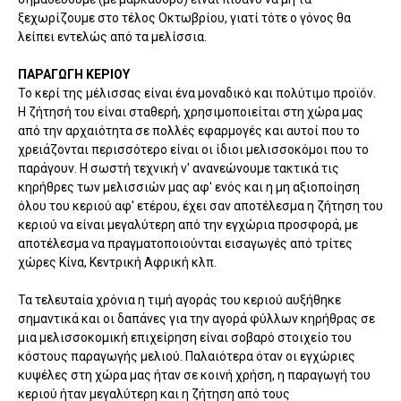
ξεχωρίζουμε στο τέλος Οκτωβρίου, γιατί τότε ο γόνος θα
λείπει εντελώς από τα μελίσσια.
ΠΑΡΑΓΩΓΗ ΚΕΡΙΟΥ
Το κερί της μέλισσας είναι ένα μοναδικό και πολύτιμο προϊόν.
Η ζήτησή του είναι σταθερή, χρησιμοποιείται στη χώρα μας
από την αρχαιότητα σε πολλές εφαρμογές και αυτοί που το
χρειάζονται περισσότερο είναι οι ίδιοι μελισσοκόμοι που το
παράγουν. Η σωστή τεχνική ν' ανανεώνουμε τακτικά τις
κηρήθρες των μελισσιών μας αφ' ενός και η μη αξιοποίηση
όλου του κεριού αφ' ετέρου, έχει σαν αποτέλεσμα η ζήτηση του
κεριού να είναι μεγαλύτερη από την εγχώρια προσφορά, με
αποτέλεσμα να πραγματοποιούνται εισαγωγές από τρίτες
χώρες Κίνα, Κεντρική Αφρική κλπ.
Τα τελευταία χρόνια η τιμή αγοράς του κεριού αυξήθηκε
σημαντικά και οι δαπάνες για την αγορά φύλλων κηρήθρας σε
μια μελισσοκομική επιχείρηση είναι σοβαρό στοιχείο του
κόστους παραγωγής μελιού. Παλαιότερα όταν οι εγχώριες
κυψέλες στη χώρα μας ήταν σε κοινή χρήση, η παραγωγή του
κεριού ήταν μεγαλύτερη και η ζήτηση από τους