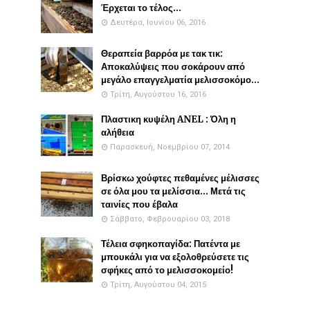
Έρχεται το τέλος...
Δευτέρα, Ιουνίου 06, 2016
Θεραπεία βαρρόα με τακ τικ:
Αποκαλύψεις που σοκάρουν από
μεγάλο επαγγελματία μελισσοκόμο...
Τρίτη, Αυγούστου 16, 2016
Πλαστικη κυψέλη ANEL : Όλη η
αλήθεια
Παρασκευή, Νοεμβρίου 07, 2014
Βρίσκω χούφτες πεθαμένες μέλισσες
σε όλα μου τα μελίσσια... Μετά τις
ταινίες που έβαλα
Σάββατο, Φεβρουαρίου 03, 2018
Τέλεια σφηκοπαγίδα: Πατέντα με
μπουκάλι για να εξολοθρεύσετε τις
σφήκες από το μελισσοκομείο!
Τρίτη, Αυγούστου 04, 2015