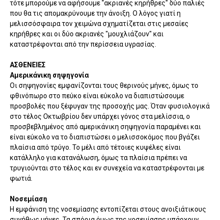
τότε μπορούμε να αφήσουμε "ακριανές κηρήθρες" δύο παλιές
που θα τις απομακρύνουμε την άνοιξη. Ο λόγος γιατί η
μελισσόσφαιρα τον χειμώνα σχηματίζεται στις μεσαίες
κηρήθρες και οι δύο ακριανές "μουχλιάζουν" και
καταστρέφονται από την περίσσεια υγρασίας.
ΑΣΘΕΝΕΙΕΣ
Αμερικάνικη σηψηγονία
Οι σηψηγονίες εμφανίζονται τους θερινούς μήνες, όμως το
φθινόπωρο στο πεύκο είναι εύκολο να διαπιστώσουμε
προσβολές που ξέφυγαν της προσοχής μας. Όταν φυσιολογικά
στο τέλος Οκτωβρίου δεν υπάρχει γόνος στα μελίσσια, ο
προσβεβλημένος από αμερικάνικη σηψηγονία παραμένει και
είναι εύκολο να το διαπιστώσει ο μελισσοκόμος που βγάζει
πλαίσια από τρύγο. Το μέλι από τέτοιες κυψέλες είναι
κατάλληλο για κατανάλωση, όμως τα πλαίσια πρέπει να
τρυγιούνται στο τέλος και εν συνεχεία να καταστρέφονται με
φωτιά.
Νοσεμίαση
Η εμφάνιση της νοσεμίασης εντοπίζεται στους ανοιξιάτικους
συνήθως μήνες. Τα σπόρια όμως της νοσεμίασης υπάρχουν