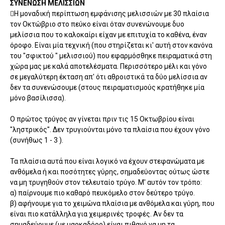
ΣΥΝΕΝΩΣΗ ΜΕΛΙΣΣΙΩΝ
Η μοναδική περίπτωση εμφάνισης μελισσιών με 30 πλαίσια
τον Οκτώβριο στο πεύκο είναι όταν συνενώνουμε δυο
μελίσσια που το καλοκαίρι είχαν με επιτυχία το καθένα, έναν
όροφο. Είναι μία τεχνική (που στηρίζεται κι' αυτή στον κανόνα
του "σφικτού " μελισσιού) που εφαρμόσθηκε πειραματικά στη
χώρα μας με καλά αποτελέσματα. Περισσότερο μέλι και γόνο
σε μεγαλύτερη έκταση απ' ότι αθροιστικά τα δύο μελίσσια αν
δεν τα συνενώσουμε (στους πειραματισμούς κρατήθηκε μία
μόνο βασίλισσα).
Ο πρώτος τρύγος αν γίνεται πριν τις 15 Οκτωβρίου είναι
"ληστρικός". Δεν τρυγιούνται μόνο τα πλαίσια που έχουν γόνο
(συνήθως 1 - 3 ).
Τα πλαίσια αυτά που είναι λογικό να έχουν στεφανώματα με
ανθόμελα ή και ποσότητες γύρης, σημαδεύοντας ούτως ώστε
να μη τρυγηθούν στον τελευταίο τρύγο. Μ' αυτόν τον τρόπο:
α) παίρνουμε πιο καθαρό πευκόμελο στον δεύτερο τρύγο.
β) αφήνουμε για το χειμώνα πλαίσια με ανθόμελα και γύρη, που
είναι πιο κατάλληλα για χειμερινές τροφές. Αν δεν τα
σημαδεύουμε (με μαρκαδόρο) είναι πιθανό να μη τα