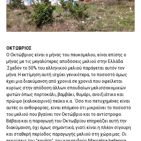
ΟΚΤΩΒΡΙΟΣ
Ο Οκτώβριος είναι ο μήνας του πευκόμελου, είναι επίσης ο
μήνας με τις μεγαλύτερες αποδόσεις μελιού στην Ελλάδα
.Σχεδόν το 50% του ελληνικού μελιού παράγεται αυτόν τον
μήνα. Η εκτίμηση αυτή ισχύει γενικότερα, το ποσοστό όμως
έχει μια διακύμανση από χρονιά σε χρονιά που οφείλεται
κυρίως στην απόδοση άλλων σπουδαίων μελισσοκομικών
φυτών όπως πορτοκάλι, βαμβάκι, θυμάρι, ανοιξιάτικο και
πρώιμο (καλοκαιρινό) πεύκο κ.α. ΄Οσο πιο πετυχημένες είναι
αυτές οι ανθοφορίες, είναι επόμενο ότι μικραίνει το ποσοστό
του μελιού που βγαίνει τον Οκτώβριο και το αντίστροφο.
Βέβαια και η παραγωγή του Οκτωβρίου επηρεάζει αυτή την
διακύμανση, όχι όμως σημαντικά, γιατί είναι η πλέον σίγουρη
και σταθερή περίοδος παραγωγής μελιού στη χώρα μας. Οι
εκκρίσεις του "εργάτη", του κοκοειδούς Marcalina hellenica,