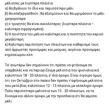
μέλισσες με λιγότερα πλαίσια:
α) θα βγάλουν το ίδιο και περισσότερο μέλι.
β) θα επεξεργασθούν , θα εξατμίσουν και θα ωριμάσουν το μέλι
γρηγορότερα
γ) ο τρυγητός θα είναι ευκολότερος (λιγότερα πλαίσια –
καλύτερα σφραγισμένα).
δ) Η ποιότητα του μελιού καλύτερη και η ποσότητα του κεριού
μεγαλύτερη
ε) Καλύτερη περιποίηση των πλαισίων και καθαρισμό τους
από άρρωστες προνύμφες και μούμιες, αυγά και προνύμφες
κηρόσκωρου κλπ.
Τα' ανωτέρω δεν σημαίνουν ότι πρέπει να φτάνουμε σε
υπερβολές και να περιορίζουμε μελίσσια που φυσιολογικά
καλύπτουν 18 - 20 πλαίσια, σ' ένα όροφο. Είναι σίγουρο όμως
ότι τον Οκτώβριο στο πεύκο δεν πρέπει ν'αφήνουμε μελίσσια
που μετά βίας καλύπτουν 12 - 13 πλαίσια, με ολόκληρο όροφο.
Πολύ περισσότερο μελίσσια των 15 - 20 πλαισίων, να τα
δίνουμε και άλλον όροφο, με την προσδοκία ότι θα γεμίσει
μέλι.