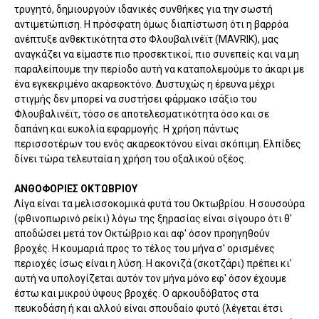
τρυγητό, δημιουργούν ιδανικές συνθήκες για την σωστή
αντιμετώπιση. Η πρόσφατη όμως διαπίστωση ότι η βαρρόα
ανέπτυξε ανθεκτικότητα στο Φλουβαλινέϊτ (MAVRIK), μας
αναγκάζει να είμαστε πιο προσεκτικοί, πιο συνεπείς και να μη
παραλείπουμε την περίοδο αυτή να καταπολεμούμε το άκαρι με
ένα εγκεκριμένο ακαρεοκτόνο. Δυστυχώς η έρευνα μέχρι
στιγμής δεν μπορεί να συστήσει φάρμακο ισάξιο του
Φλουβαλινέϊτ, τόσο σε αποτελεσματικότητα όσο και σε
δαπάνη και ευκολία εφαρμογής. Η χρήση πάντως
περισσοτέρων του ενός ακαρεοκτόνου είναι σκόπιμη. Ελπίδες
δίνει τώρα τελευταία η χρήση του οξαλικού οξέος.
ΑΝΘΟΦΟΡΙΕΣ ΟΚΤΩΒΡΙΟΥ
Λίγα είναι τα μελισσοκομικά φυτά του Οκτωβρίου. Η σουσούρα
(φθινοπωρινό ρείκι) λόγω της ξηρασίας είναι σίγουρο ότι θ'
αποδώσει μετά τον Οκτώβριο και αφ' όσον προηγηθούν
βροχές. Η κουμαριά προς το τέλος του μήνα σ' ορισμένες
περιοχές ίσως είναι η λύση. Η ακονιζά (σκοτζάρι) πρέπει κι'
αυτή να υπολογίζεται αυτόν τον μήνα μόνο εφ' όσον έχουμε
έστω και μικρού ύψους βροχές. Ο αρκουδόβατος στα
πευκοδάση ή και αλλού είναι σπουδαίο φυτό (λέγεται έτσι