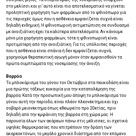
στο μελίσσι και γι' αυτό είναι πιο αποτελεσματικό να γίνεται
προληπτική χορήγηση των φαρμάκων από το φθινόπωρο για
τις περιοχές όμως που η ασθένεια εμφανίζεται συχνά είναι
δηλαδή ενδημική. Η φθινοπωρινή αντιμετώπιση σε συνδυασμό
με ανοιξιάτικη έχει τα καλύτερα αποτελέσματα. Αν κάνουμε
μόνο μία χορήγηση φαρμάκων, τότε η φθινοπωρινή είναι
προτιμότερη από την ανοιξιάτικη. Για τις υπόλοιπες περιοχές
που η ασθένεια είναι σπάνια ή δεν εμφανίζεται συχνά,
χορηγούμε θεραπευτική αγωγή μόνον όταν εμφανισθούν τα
πρώτα συμπτώματα της νοσεμίασης την άνοιξη.
Βαρρόα
Το μπλοκάρισμα του γόνου τον Οκτώβριο στα πευκοδάση είναι
μια πρώτης τάξεως ευκαιρία για την καταπολέμηση της
βαρρόα. Κατά την προσωπική μου άποψη το μπλοκάρισμα του
γόνου αυτή την περίοδο, είναι πλέον πλεονέκτημα και όχι
σοβαρό μειονέκτημα όπως εθεωρείτο προ 20ετίας, πριν
δηλαδή από την εμφάνιση της βαρρόα στη χώρα μας. Η
παρουσία όλων των ακάρεων πάνω στις μέλισσες, οι σχετικά
υψηλές θερμοκρασίες που επιτρέπουν την δράση των
ακαρεοκτόνων, το μεγάλο χρονικό διάστημα από τον επόμενο