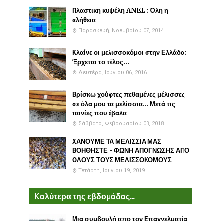
Πλαστικη κυψέλη ANEL : Όλη η
αλήθεια
Παρασκευή, Νοεμβρίου 07, 2014
Κλαίνε οι μελισσοκόμοι στην Ελλάδα:
Έρχεται το τέλος...
Δευτέρα, Ιουνίου 06, 2016
Βρίσκω χούφτες πεθαμένες μέλισσες
σε όλα μου τα μελίσσια... Μετά τις
ταινίες που έβαλα
Σάββατο, Φεβρουαρίου 03, 2018
ΧΑΝΟΥΜΕ ΤΑ ΜΕΛΙΣΣΙΑ ΜΑΣ
ΒΟΗΘΗΣΤΕ - ΦΩΝΗ ΑΠΟΓΝΩΣΗΣ ΑΠΟ
ΟΛΟΥΣ ΤΟΥΣ ΜΕΛΙΣΣΟΚΟΜΟΥΣ
Τετάρτη, Ιουνίου 19, 2019
Καλύτερα της εβδομάδας...
Μια συμβουλή απο τον Επαγγελματία