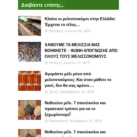
Διαβάστε επίσης...
Κλαίνε οι μελισσοκόμοι στην Ελλάδα:
Έρχεται το τέλος...
Δευτέρα, Ιουνίου 06, 2016
ΧΑΝΟΥΜΕ ΤΑ ΜΕΛΙΣΣΙΑ ΜΑΣ
ΒΟΗΘΗΣΤΕ - ΦΩΝΗ ΑΠΟΓΝΩΣΗΣ ΑΠΟ
ΟΛΟΥΣ ΤΟΥΣ ΜΕΛΙΣΣΟΚΟΜΟΥΣ
Τετάρτη, Ιουνίου 19, 2019
Αγοράστε μέλι μόνο από
μελισσοκόμους: Και όταν μάθετε το
γιατί, δεν θα σας αρέσει....
Τρίτη, Σεπτεμβρίου 27, 2016
Νοθευένο μέλι. 7 πανεύκολοι και
πρακτικοί τρόποι για να το
ξεχωρίσουμε!
Παρασκευή, Νοεμβρίου 15, 2019
Νοθευένο μέλι. 7 πανεύκολοι και