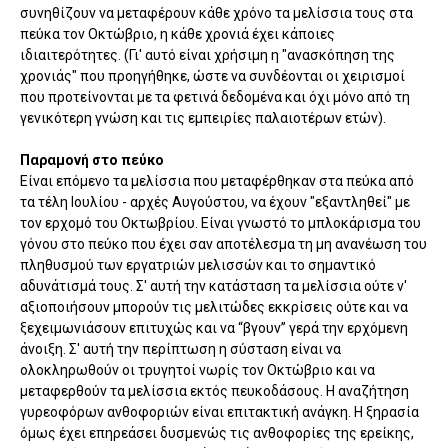
συνηθίζουν να μεταφέρουν κάθε χρόνο τα μελίσσια τους στα
πεύκα τον Οκτώβριο, η κάθε χρονιά έχει κάποιες
ιδιαιτερότητες. (Γι' αυτό είναι χρήσιμη η "ανασκόπηση της
χρονιάς" που προηγήθηκε, ώστε να συνδέονται οι χειρισμοί
που προτείνονται με τα φετινά δεδομένα και όχι μόνο από τη
γενικότερη γνώση και τις εμπειρίες παλαιοτέρων ετών).
Παραμονή στο πεύκο
Είναι επόμενο τα μελίσσια που μεταφέρθηκαν στα πεύκα από
τα τέλη Ιουλίου - αρχές Αυγούστου, να έχουν "εξαντληθεί" με
τον ερχομό του Οκτωβρίου. Είναι γνωστό το μπλοκάρισμα του
γόνου στο πεύκο που έχει σαν αποτέλεσμα τη μη ανανέωση του
πληθυσμού των εργατριών μελισσών και το σημαντικό
αδυνάτισμά τους. Σ' αυτή την κατάσταση τα μελίσσια ούτε ν'
αξιοποιήσουν μπορούν τις μελιτώδες εκκρίσεις ούτε και να
ξεχειμωνιάσουν επιτυχώς και να “βγουν” γερά την ερχόμενη
άνοιξη. Σ' αυτή την περίπτωση η σύσταση είναι να
ολοκληρωθούν οι τρυγητοί νωρίς τον Οκτώβριο και να
μεταφερθούν τα μελίσσια εκτός πευκοδάσους. Η αναζήτηση
γυρεοφόρων ανθοφοριών είναι επιτακτική ανάγκη. Η ξηρασία
όμως έχει επηρεάσει δυσμενώς τις ανθοφορίες της ερείκης,