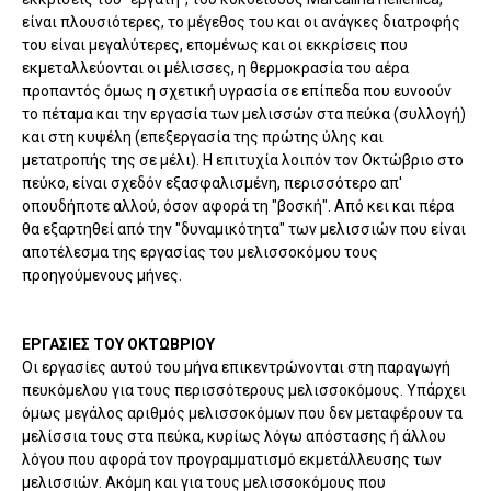
είναι πλουσιότερες, το μέγεθος του και οι ανάγκες διατροφής
του είναι μεγαλύτερες, επομένως και οι εκκρίσεις που
εκμεταλλεύονται οι μέλισσες, η θερμοκρασία του αέρα
προπαντός όμως η σχετική υγρασία σε επίπεδα που ευνοούν
το πέταμα και την εργασία των μελισσών στα πεύκα (συλλογή)
και στη κυψέλη (επεξεργασία της πρώτης ύλης και
μετατροπής της σε μέλι). Η επιτυχία λοιπόν τον Οκτώβριο στο
πεύκο, είναι σχεδόν εξασφαλισμένη, περισσότερο απ'
οπουδήποτε αλλού, όσον αφορά τη "βοσκή". Από κει και πέρα
θα εξαρτηθεί από την "δυναμικότητα" των μελισσιών που είναι
αποτέλεσμα της εργασίας του μελισσοκόμου τους
προηγούμενους μήνες.
ΕΡΓΑΣΙΕΣ ΤΟΥ ΟΚΤΩΒΡΙΟΥ
Οι εργασίες αυτού του μήνα επικεντρώνονται στη παραγωγή
πευκόμελου για τους περισσότερους μελισσοκόμους. Υπάρχει
όμως μεγάλος αριθμός μελισσοκόμων που δεν μεταφέρουν τα
μελίσσια τους στα πεύκα, κυρίως λόγω απόστασης ή άλλου
λόγου που αφορά τον προγραμματισμό εκμετάλλευσης των
μελισσιών. Ακόμη και για τους μελισσοκόμους που