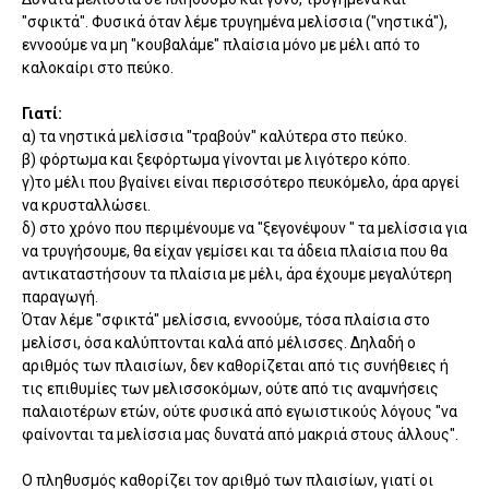
"σφικτά". Φυσικά όταν λέμε τρυγημένα μελίσσια ("νηστικά"),
εννοούμε να μη "κουβαλάμε" πλαίσια μόνο με μέλι από το
καλοκαίρι στο πεύκο.
Γιατί:
α) τα νηστικά μελίσσια "τραβούν" καλύτερα στο πεύκο.
β) φόρτωμα και ξεφόρτωμα γίνονται με λιγότερο κόπο.
γ)το μέλι που βγαίνει είναι περισσότερο πευκόμελο, άρα αργεί
να κρυσταλλώσει.
δ) στο χρόνο που περιμένουμε να "ξεγονέψουν " τα μελίσσια για
να τρυγήσουμε, θα είχαν γεμίσει και τα άδεια πλαίσια που θα
αντικαταστήσουν τα πλαίσια με μέλι, άρα έχουμε μεγαλύτερη
παραγωγή.
Όταν λέμε "σφικτά" μελίσσια, εννοούμε, τόσα πλαίσια στο
μελίσσι, όσα καλύπτονται καλά από μέλισσες. Δηλαδή ο
αριθμός των πλαισίων, δεν καθορίζεται από τις συνήθειες ή
τις επιθυμίες των μελισσοκόμων, ούτε από τις αναμνήσεις
παλαιοτέρων ετών, ούτε φυσικά από εγωιστικούς λόγους "να
φαίνονται τα μελίσσια μας δυνατά από μακριά στους άλλους".
Ο πληθυσμός καθορίζει τον αριθμό των πλαισίων, γιατί οι