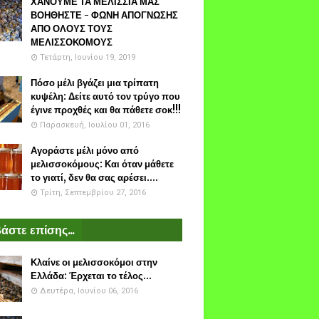
ΧΑΝΟΥΜΕ ΤΑ ΜΕΛΙΣΣΙΑ ΜΑΣ
ΒΟΗΘΗΣΤΕ - ΦΩΝΗ ΑΠΟΓΝΩΣΗΣ
ΑΠΟ ΟΛΟΥΣ ΤΟΥΣ
ΜΕΛΙΣΣΟΚΟΜΟΥΣ
Τετάρτη, Ιουνίου 19, 2019
Πόσο μέλι βγάζει μια τρίπατη
κυψέλη: Δείτε αυτό τον τρύγο που
έγινε προχθές και θα πάθετε σοκ!!!
Παρασκευή, Ιουλίου 01, 2016
Αγοράστε μέλι μόνο από
μελισσοκόμους: Και όταν μάθετε
το γιατί, δεν θα σας αρέσει....
Τρίτη, Σεπτεμβρίου 27, 2016
άστε επίσης...
Κλαίνε οι μελισσοκόμοι στην
Ελλάδα: Έρχεται το τέλος...
Δευτέρα, Ιουνίου 06, 2016