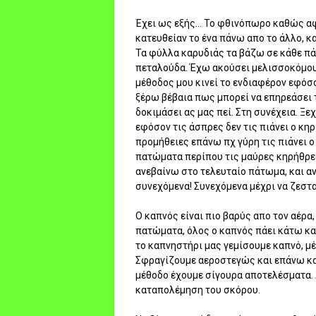
Έχει ως εξής... Το φθινόπωρο καθώς α
κατευθείαν το ένα πάνω απο το άλλο, κ
Τα φύλλα καρυδιάς τα βάζω σε κάθε πά
πεταλούδα. Έχω ακούσει μελισσοκόμους
μέθοδος μου κινεί το ενδιαφέρον εφόσ
ξέρω βέβαια πως μπορεί να επηρεάσει τ
δοκιμάσει ας μας πεί. Στη συνέχεια. Ξ
εφόσον τις άσπρες δεν τις πιάνει ο κ
προμήθειες επάνω πχ γύρη τις πιάνει 
πατώματα περίπου τις μαύρες κηρήθρε
ανεβαίνω στο τελευταίο πάτωμα, και αν
συνεχόμενα! Συνεχόμενα μέχρι να ζεστ
Ο καπνός είναι πιο βαρύς απο τον αέρα,
πατώματα, όλος ο καπνός πάει κάτω κα
το καπνηστήρι μας γεμίσουμε καπνό, μέ
Σφραγίζουμε αεροστεγώς και επάνω και
μέθοδο έχουμε σίγουρα αποτελέσματα. 
καταπολέμηση του σκόρου.