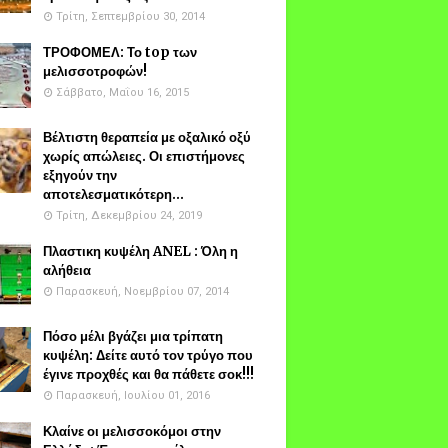
Τρίτη, Σεπτεμβρίου 30, 2014
ΤΡΟΦΟΜΕΛ: Το top των
μελισσοτροφών!
Σάββατο, Μαΐου 16, 2015
Βέλτιστη θεραπεία με οξαλικό οξύ
χωρίς απώλειες. Οι επιστήμονες
εξηγούν την
αποτελεσματικότερη...
Τρίτη, Δεκεμβρίου 24, 2019
Πλαστικη κυψέλη ANEL : Όλη η
αλήθεια
Παρασκευή, Νοεμβρίου 07, 2014
Πόσο μέλι βγάζει μια τρίπατη
κυψέλη: Δείτε αυτό τον τρύγο που
έγινε προχθές και θα πάθετε σοκ!!!
Παρασκευή, Ιουλίου 01, 2016
Κλαίνε οι μελισσοκόμοι στην