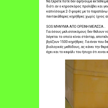
Να ξέρετε ποτέ δεν αφήνουμε εκτεθειμ
διότι αν ο κηροσκόρος προλάβει και γεν
καπνίσουμε 2-3 φορές με το παραπάνω 
πεντακάθαρες κηρήθρες χωρίς ίχνος απ
SOS ΜΉΝΥΜΑ ΑΠΟ ΟΡΕΙΝΗ ΜΕΛΙΣΣΑ...
Για όσους μελισσοκόμους δεν θέλουν ν
λέγεται το οποίο είναι στάνταρ, αποτε
βγάζουν 1500 κηρήθρες. Για έναν που δε
βιολογικές μεθόδους, ας κάνει την θεραπ
έχει και το κεφάλι του ήσυχο ότι ειναι 