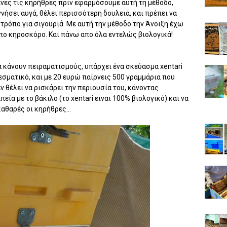
ένες τις κηρήθρες πριν εφαρμόσουμε αυτή τη μέθοδο,
νήσει αυγά, θέλει περισσότερη δουλειά, και πρέπει να
τρόπο για σιγουριά. Με αυτή την μέθοδο την Άνοιξη έχω
ο κηροσκόρο. Και πάνω απο όλα εντελώς βιολογικά!
α κάνουν πειραματισμούς, υπάρχει ένα σκεύασμα xentari
λεσματικό, και με 20 ευρώ παίρνεις 500 γραμμάρια που
ν θέλει να ρισκάρει την περιουσία του, κάνοντας
εία με το βάκιλο (το xentari ειναι 100% βιολογικό) και να
καθαρές οι κηρήθρες...