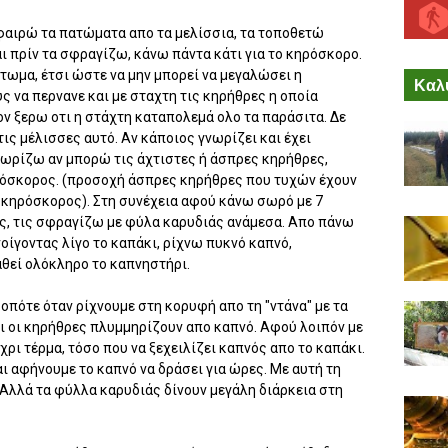
φαιρώ τα πατώματα απο τα μελίσσια, τα τοποθετώ
αι πρίν τα σφραγίζω, κάνω πάντα κάτι για το κηρόσκορο.
τωμα, έτσι ώστε να μην μπορεί να μεγαλώσει η
Καλύ
 να περνανε και με σταχτη τις κηρήθρες η οποία
ον ξερω οτι η στάχτη καταπολεμά ολο τα παράσιτα. Δε
ις μέλισσες αυτό. Αν κάποιος γνωρίζει και έχει
εχωρίζω αν μπορώ τις άχτιστες ή άσπρες κηρήθρες,
ηρόσκορος. (προσοχή άσπρες κηρήθρες που τυχών έχουν
ο κηρόσκορος). Στη συνέχεια αφού κάνω σωρό με 7
ς, τις σφραγίζω με φύλα καρυδιάς ανάμεσα. Απο πάνω
οίγοντας λίγο το καπάκι, ρίχνω πυκνό καπνό,
αθεί ολόκληρο το καπνηστήρι.
 οπότε όταν ρίχνουμε στη κορυφή απο τη "ντάνα" με τα
ι οι κηρήθρες πλυμμηρίζουν απο καπνό. Αφού λοιπόν με
χρι τέρμα, τόσο που να ξεχειλίζει καπνός απο το καπάκι.
 αφήνουμε το καπνό να δράσει για ώρες. Με αυτή τη
Αλλά τα φύλλα καρυδιάς δίνουν μεγάλη διάρκεια στη