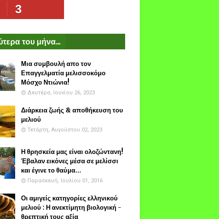
3
τερα του μήνα...
Μια συμβουλή απο τον
Επαγγελματία μελισσοκόμο
Μόσχο Ντιώνια!
Δευτέρα, Ιουνίου 26, 2023
Διάρκεια ζωής & αποθήκευση του
μελιού
Τετάρτη, Αυγούστου 02, 2023
Η θρησκεία μας είναι ολοζώντανη!
Έβαλαν εικόνες μέσα σε μελίσσι
και έγινε το θαύμα...
Παρασκευή, Ιουλίου 01, 2016
Οι αμιγείς κατηγορίες ελληνικού
μελιού : Η ανεκτίμητη βιολογική -
θρεπτική τους αξία