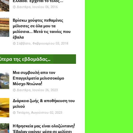
Ελλάδα: Έρχεται το τέλος...
Δευτέρα, Ιουνίου 06, 2016
Βρίσκω χούφτες πεθαμένες
μέλισσες σε όλα μου τα
μελίσσια... Μετά τις ταινίες που
έβαλα
Σάββατο, Φεβρουαρίου 03, 2018
τερα της εβδομάδας...
Μια συμβουλή απο τον
Επαγγελματία μελισσοκόμο
Μόσχο Ντιώνια!
Δευτέρα, Ιουνίου 26, 2023
Διάρκεια ζωής & αποθήκευση του
μελιού
Τετάρτη, Αυγούστου 02, 2023
Η θρησκεία μας είναι ολοζώντανη!
Έβαλαν εικόνες μέσα σε μελίσσι