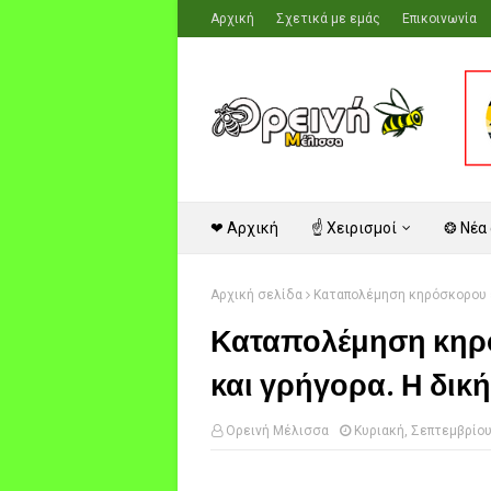
Αρχική
Σχετικά με εμάς
Επικοινωνία
❤ Αρχική
☝ Χειρισμοί
❂ Νέα
Αρχική σελίδα
Καταπολέμηση κηρόσκορου ε
Καταπολέμηση κηρό
και γρήγορα. Η δικ
Ορεινή Μέλισσα
Κυριακή, Σεπτεμβρίου