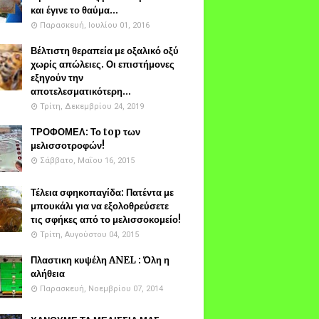
και έγινε το θαύμα...
Παρασκευή, Ιουλίου 01, 2016
Βέλτιστη θεραπεία με οξαλικό οξύ
χωρίς απώλειες. Οι επιστήμονες
εξηγούν την
αποτελεσματικότερη...
Τρίτη, Δεκεμβρίου 24, 2019
ΤΡΟΦΟΜΕΛ: Το top των
μελισσοτροφών!
Σάββατο, Μαΐου 16, 2015
Τέλεια σφηκοπαγίδα: Πατέντα με
μπουκάλι για να εξολοθρεύσετε
τις σφήκες από το μελισσοκομείο!
Τρίτη, Αυγούστου 04, 2015
Πλαστικη κυψέλη ANEL : Όλη η
αλήθεια
Παρασκευή, Νοεμβρίου 07, 2014