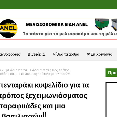
 ανθοφορίες
Βιντεάκια
✎ Όλα τα άρθρα
✉ Επικοινωνία
ι κυψελίδιο για τα μελίσσια: Ο τέλειος τρόπος
Προτ
υάδες και μια πανεύκολη τράπεζα βασιλισσών!!
πενταράκι κυψελίδιο για τα
ς τρόπος ξεχειμωνιάσματος
 παραφυάδες και μια
 βασιλισσών!!