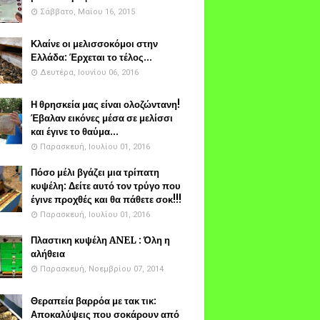
Σάββατο, Μαΐου 16, 2015
Κλαίνε οι μελισσοκόμοι στην
Ελλάδα: Έρχεται το τέλος...
Δευτέρα, Ιουνίου 06, 2016
Η θρησκεία μας είναι ολοζώντανη!
Έβαλαν εικόνες μέσα σε μελίσσι
και έγινε το θαύμα...
Παρασκευή, Ιουλίου 01, 2016
Πόσο μέλι βγάζει μια τρίπατη
κυψέλη: Δείτε αυτό τον τρύγο που
έγινε προχθές και θα πάθετε σοκ!!!
Παρασκευή, Ιουλίου 01, 2016
Πλαστικη κυψέλη ANEL : Όλη η
αλήθεια
Παρασκευή, Νοεμβρίου 07, 2014
Θεραπεία βαρρόα με τακ τικ:
Αποκαλύψεις που σοκάρουν από