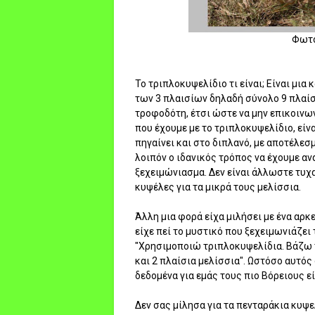
Φωτό
Το τριπλοκυψελίδιο τι είναι; Είναι μια
των 3 πλαισίων δηλαδή σύνολο 9 πλαίσι
τροφοδότη, έτσι ώστε να μην επικοινων
που έχουμε με το τριπλοκυψελίδιο, είνα
πηγαίνει και στο διπλανό, με αποτέλεσμα
λοιπόν ο ιδανικός τρόπος να έχουμε αν
ξεχειμώνιασμα. Δεν είναι άλλωστε τυχ
κυψέλες για τα μικρά τους μελίσσια.
Άλλη μια φορά είχα μιλήσει με ένα αρ
είχε πεί το μυστικό που ξεχειμωνιάζει 
"Χρησιμοποιώ τριπλοκυψελίδια. Βάζω 
και 2 πλαίσια μελίσσια". Ωστόσο αυτός
δεδομένα για εμάς τους πιο Βόρειους εί
Δεν σας μίλησα για τα πενταράκια κυψελ