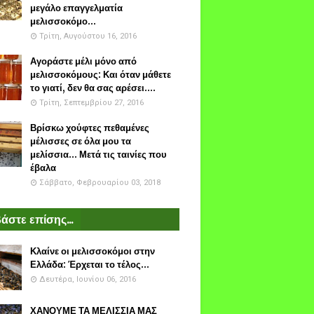
μεγάλο επαγγελματία
μελισσοκόμο...
Τρίτη, Αυγούστου 16, 2016
Αγοράστε μέλι μόνο από
μελισσοκόμους: Και όταν μάθετε
το γιατί, δεν θα σας αρέσει....
Τρίτη, Σεπτεμβρίου 27, 2016
Βρίσκω χούφτες πεθαμένες
μέλισσες σε όλα μου τα
μελίσσια... Μετά τις ταινίες που
έβαλα
Σάββατο, Φεβρουαρίου 03, 2018
άστε επίσης...
Κλαίνε οι μελισσοκόμοι στην
Ελλάδα: Έρχεται το τέλος...
Δευτέρα, Ιουνίου 06, 2016
ΧΑΝΟΥΜΕ ΤΑ ΜΕΛΙΣΣΙΑ ΜΑΣ