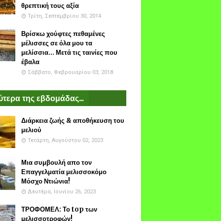
θρεπτική τους αξία
Τρίτη, Σεπτεμβρίου 30, 2014
Βρίσκω χούφτες πεθαμένες
μέλισσες σε όλα μου τα
μελίσσια... Μετά τις ταινίες που
έβαλα
Σάββατο, Φεβρουαρίου 03, 2018
τερα της εβδομάδας...
Διάρκεια ζωής & αποθήκευση του
μελιού
Τετάρτη, Αυγούστου 02, 2023
Μια συμβουλή απο τον
Επαγγελματία μελισσοκόμο
Μόσχο Ντιώνια!
Δευτέρα, Ιουνίου 26, 2023
ΤΡΟΦΟΜΕΛ: Το top των
μελισσοτροφών!