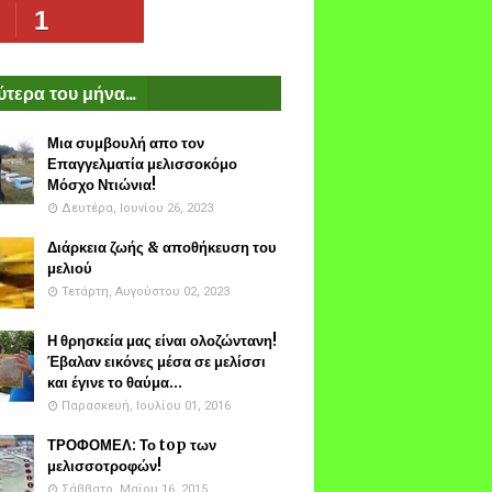
1
τερα του μήνα...
Μια συμβουλή απο τον
Επαγγελματία μελισσοκόμο
Μόσχο Ντιώνια!
Δευτέρα, Ιουνίου 26, 2023
Διάρκεια ζωής & αποθήκευση του
μελιού
Τετάρτη, Αυγούστου 02, 2023
Η θρησκεία μας είναι ολοζώντανη!
Έβαλαν εικόνες μέσα σε μελίσσι
και έγινε το θαύμα...
Παρασκευή, Ιουλίου 01, 2016
ΤΡΟΦΟΜΕΛ: Το top των
μελισσοτροφών!
Σάββατο, Μαΐου 16, 2015