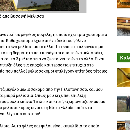
 απο Βυσσινή Μέλισσα
 κανονική σε μέγεθος κυψέλη, η οποία έχει τρία χωρίσματα
α. Κάθε χώρισμα έχει και ένα δικό του ξύλινο
εί το ένα μελίσσι με το άλλο. Το τεράστιο πλεονέκτημα
ι ότι η θερμότητα που παράγεται απο το ένα μελισσάκι,
Καλύ
 και τα 3 μελισσάκια να ζεσταίνει το ένα το άλλο. Είναι
άπτυξη όλες τις εποχές και τεράστια επιτυχία στο
αίο που πολλοί μελισσοκόμοι επιλέγουν επίτηδες τέτοιες
κετά μεγάλο μελισσοκόμο απο την Πελοπόνησσο, και μου
τα μικρά μελίσσια. Όπως μου είχε πεί επι λέξη
τροφούλα επάνω 1 κιλό, και έτσι ξεχειμωνιάζουν ακόμα
 ο μελισσοκόμος είναι στη Νότια Ελλάδα οπότε τα
ναι λίγο πιο αυστηρά!
ίδια. Αυτά φίλες και φίλοι είναι κυψελίδια τα οποία