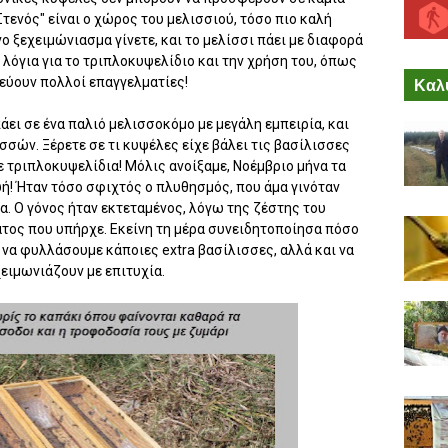
Στενός" είναι ο χώρος του μελισσιού, τόσο πιο καλή
ο ξεχειμώνιασμα γίνετε, και το μελίσσι πάει με διαφορά
 λόγια για το τριπλοκυψελίδιο και την χρήση του, όπως
λεύουν πολλοί επαγγελματίες!
Καλύ
άει σε ένα παλιό μελισσοκόμο με μεγάλη εμπειρία, και
σσών. Ξέρετε σε τι κυψέλες είχε βάλει τις βασίλισσες
ε τριπλοκυψελίδια! Μόλις ανοίξαμε, Νοέμβριο μήνα τα
ή! Ήταν τόσο σφιχτός ο πλυθησμός, που άμα γινόταν
ια. Ο γόνος ήταν εκτεταμένος, λόγω της ζέστης του
ατος που υπήρχε. Εκείνη τη μέρα συνειδητοποίησα πόσο
α να φυλλάσουμε κάποιες extra βασίλισσες, αλλά και να
ειμωνιάζουν με επιτυχία.