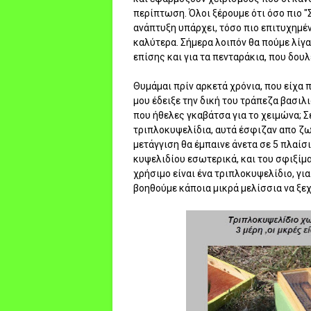
περίπτωση. Όλοι ξέρουμε ότι όσο πιο "
ανάπτυξη υπάρχει, τόσο πιο επιτυχημέν
καλύτερα. Σήμερα λοιπόν θα πούμε λίγα
επίσης και για τα πενταράκια, που δου
Θυμάμαι πρίν αρκετά χρόνια, που είχα π
μου έδειξε την δική του τράπεζα βασιλι
που ήθελες γκαβάτσα για το χειμώνα; Σ
τριπλοκυψελίδια, αυτά έσφιζαν απο ζω
μετάγγιση θα έμπαινε άνετα σε 5 πλαίσ
κυψελιδίου εσωτερικά, και του σφιξίμ
χρήσιμο είναι ένα τριπλοκυψελίδιο, γι
βοηθούμε κάποια μικρά μελίσσια να ξεχ