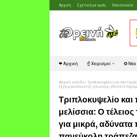
Αρχική
Σχετικά με εμάς
Επικοινωνία
❤ Αρχική
☝ Χειρισμοί
❂ Νέα
Αρχική σελίδα
Τριπλοκυψελίο και πενταράκ
ξεχειμωνιάσματος για μικρά, αδύνατα παραφ
Τριπλοκυψελίο και 
μελίσσια: Ο τέλειο
για μικρά, αδύνατα
πανεύκολη τράπεζα