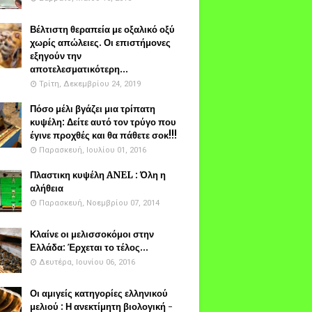
Βέλτιστη θεραπεία με οξαλικό οξύ
χωρίς απώλειες. Οι επιστήμονες
εξηγούν την
αποτελεσματικότερη...
Τρίτη, Δεκεμβρίου 24, 2019
Πόσο μέλι βγάζει μια τρίπατη
κυψέλη: Δείτε αυτό τον τρύγο που
έγινε προχθές και θα πάθετε σοκ!!!
Παρασκευή, Ιουλίου 01, 2016
Πλαστικη κυψέλη ANEL : Όλη η
αλήθεια
Παρασκευή, Νοεμβρίου 07, 2014
Κλαίνε οι μελισσοκόμοι στην
Ελλάδα: Έρχεται το τέλος...
Δευτέρα, Ιουνίου 06, 2016
Οι αμιγείς κατηγορίες ελληνικού
μελιού : Η ανεκτίμητη βιολογική -