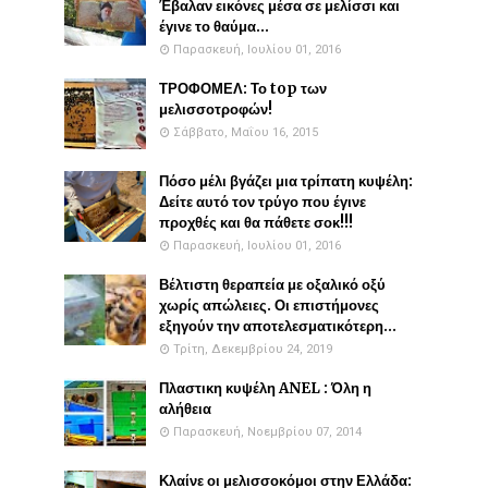
Έβαλαν εικόνες μέσα σε μελίσσι και
έγινε το θαύμα...
Παρασκευή, Ιουλίου 01, 2016
ΤΡΟΦΟΜΕΛ: Το top των
μελισσοτροφών!
Σάββατο, Μαΐου 16, 2015
Πόσο μέλι βγάζει μια τρίπατη κυψέλη:
Δείτε αυτό τον τρύγο που έγινε
προχθές και θα πάθετε σοκ!!!
Παρασκευή, Ιουλίου 01, 2016
Βέλτιστη θεραπεία με οξαλικό οξύ
χωρίς απώλειες. Οι επιστήμονες
εξηγούν την αποτελεσματικότερη...
Τρίτη, Δεκεμβρίου 24, 2019
Πλαστικη κυψέλη ANEL : Όλη η
αλήθεια
Παρασκευή, Νοεμβρίου 07, 2014
Κλαίνε οι μελισσοκόμοι στην Ελλάδα: