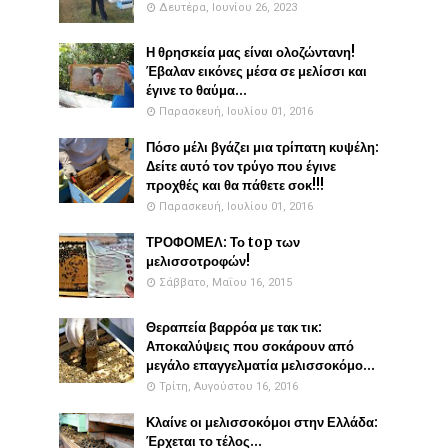
Δευτέρα, Ιουνίου 26, 2023
Η θρησκεία μας είναι ολοζώντανη!
Έβαλαν εικόνες μέσα σε μελίσσι και
έγινε το θαύμα...
Παρασκευή, Ιουλίου 01, 2016
Πόσο μέλι βγάζει μια τρίπατη κυψέλη:
Δείτε αυτό τον τρύγο που έγινε
προχθές και θα πάθετε σοκ!!!
Παρασκευή, Ιουλίου 01, 2016
ΤΡΟΦΟΜΕΛ: Το top των
μελισσοτροφών!
Σάββατο, Μαΐου 16, 2015
Θεραπεία βαρρόα με τακ τικ:
Αποκαλύψεις που σοκάρουν από
μεγάλο επαγγελματία μελισσοκόμο...
Τρίτη, Αυγούστου 16, 2016
Κλαίνε οι μελισσοκόμοι στην Ελλάδα:
Έρχεται το τέλος...