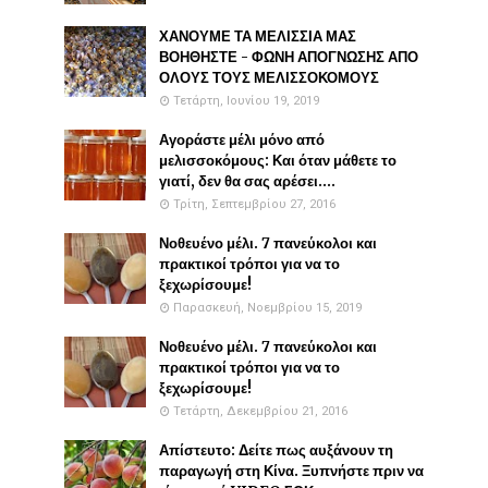
ΧΑΝΟΥΜΕ ΤΑ ΜΕΛΙΣΣΙΑ ΜΑΣ
ΒΟΗΘΗΣΤΕ - ΦΩΝΗ ΑΠΟΓΝΩΣΗΣ ΑΠΟ
ΟΛΟΥΣ ΤΟΥΣ ΜΕΛΙΣΣΟΚΟΜΟΥΣ
Τετάρτη, Ιουνίου 19, 2019
Αγοράστε μέλι μόνο από
μελισσοκόμους: Και όταν μάθετε το
γιατί, δεν θα σας αρέσει....
Τρίτη, Σεπτεμβρίου 27, 2016
Νοθευένο μέλι. 7 πανεύκολοι και
πρακτικοί τρόποι για να το
ξεχωρίσουμε!
Παρασκευή, Νοεμβρίου 15, 2019
Νοθευένο μέλι. 7 πανεύκολοι και
πρακτικοί τρόποι για να το
ξεχωρίσουμε!
Τετάρτη, Δεκεμβρίου 21, 2016
Απίστευτο: Δείτε πως αυξάνουν τη
παραγωγή στη Κίνα. Ξυπνήστε πριν να