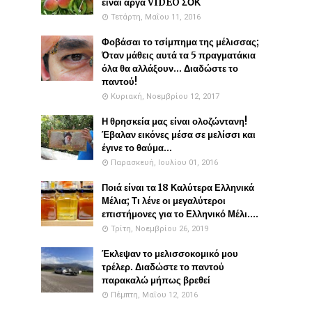
είναι αργά VIDEO ΣΟΚ
Τετάρτη, Μαΐου 11, 2016
Φοβάσαι το τσίμπημα της μέλισσας;
Όταν μάθεις αυτά τα 5 πραγματάκια
όλα θα αλλάξουν... Διαδώστε το
παντού!
Κυριακή, Νοεμβρίου 12, 2017
Η θρησκεία μας είναι ολοζώντανη!
Έβαλαν εικόνες μέσα σε μελίσσι και
έγινε το θαύμα...
Παρασκευή, Ιουλίου 01, 2016
Ποιά είναι τα 18 Καλύτερα Ελληνικά
Μέλια; Τι λένε οι μεγαλύτεροι
επιστήμονες για το Ελληνικό Μέλι....
Τρίτη, Νοεμβρίου 26, 2019
Έκλεψαν το μελισσοκομικό μου
τρέλερ. Διαδώστε το παντού
παρακαλώ μήπως βρεθεί
Πέμπτη, Μαΐου 12, 2016