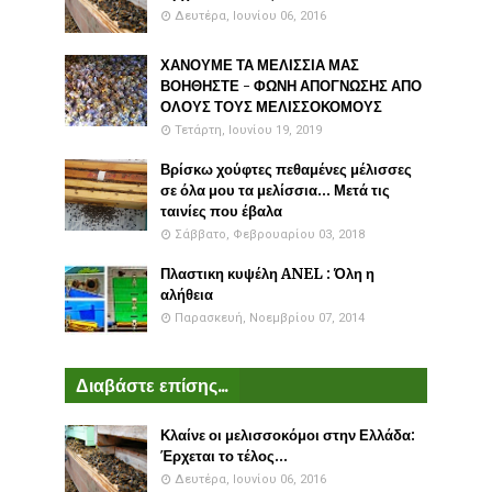
Δευτέρα, Ιουνίου 06, 2016
ΧΑΝΟΥΜΕ ΤΑ ΜΕΛΙΣΣΙΑ ΜΑΣ
ΒΟΗΘΗΣΤΕ - ΦΩΝΗ ΑΠΟΓΝΩΣΗΣ ΑΠΟ
ΟΛΟΥΣ ΤΟΥΣ ΜΕΛΙΣΣΟΚΟΜΟΥΣ
Τετάρτη, Ιουνίου 19, 2019
Βρίσκω χούφτες πεθαμένες μέλισσες
σε όλα μου τα μελίσσια... Μετά τις
ταινίες που έβαλα
Σάββατο, Φεβρουαρίου 03, 2018
Πλαστικη κυψέλη ANEL : Όλη η
αλήθεια
Παρασκευή, Νοεμβρίου 07, 2014
Διαβάστε επίσης...
Κλαίνε οι μελισσοκόμοι στην Ελλάδα:
Έρχεται το τέλος...
Δευτέρα, Ιουνίου 06, 2016