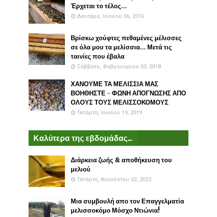
Έρχεται το τέλος...
Δευτέρα, Ιουνίου 06, 2016
Βρίσκω χούφτες πεθαμένες μέλισσες
σε όλα μου τα μελίσσια... Μετά τις
ταινίες που έβαλα
Σάββατο, Φεβρουαρίου 03, 2018
ΧΑΝΟΥΜΕ ΤΑ ΜΕΛΙΣΣΙΑ ΜΑΣ
ΒΟΗΘΗΣΤΕ - ΦΩΝΗ ΑΠΟΓΝΩΣΗΣ ΑΠΟ
ΟΛΟΥΣ ΤΟΥΣ ΜΕΛΙΣΣΟΚΟΜΟΥΣ
Τετάρτη, Ιουνίου 19, 2019
Καλύτερα της εβδομάδας...
Διάρκεια ζωής & αποθήκευση του
μελιού
Τετάρτη, Αυγούστου 02, 2023
Μια συμβουλή απο τον Επαγγελματία
μελισσοκόμο Μόσχο Ντιώνια!