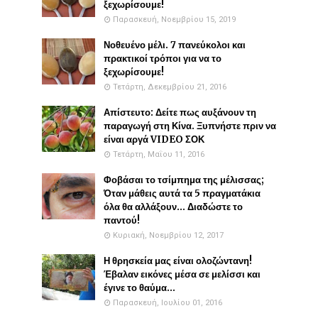
ξεχωρίσουμε!
Παρασκευή, Νοεμβρίου 15, 2019
Νοθευένο μέλι. 7 πανεύκολοι και
πρακτικοί τρόποι για να το
ξεχωρίσουμε!
Τετάρτη, Δεκεμβρίου 21, 2016
Απίστευτο: Δείτε πως αυξάνουν τη
παραγωγή στη Κίνα. Ξυπνήστε πριν να
είναι αργά VIDEO ΣΟΚ
Τετάρτη, Μαΐου 11, 2016
Φοβάσαι το τσίμπημα της μέλισσας;
Όταν μάθεις αυτά τα 5 πραγματάκια
όλα θα αλλάξουν... Διαδώστε το
παντού!
Κυριακή, Νοεμβρίου 12, 2017
Η θρησκεία μας είναι ολοζώντανη!
Έβαλαν εικόνες μέσα σε μελίσσι και
έγινε το θαύμα...
Παρασκευή, Ιουλίου 01, 2016