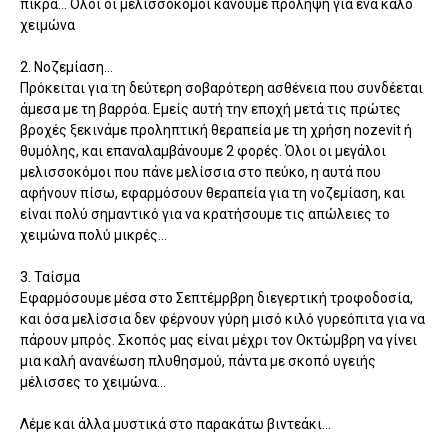
πικρά... Όλοι οι μελισσοκόμοι κάνουμε πρόληψη για ένα καλό
χειμώνα
2. Νοζεμίαση...
Πρόκειται για τη δεύτερη σοβαρότερη ασθένεια που συνδέεται
άμεσα με τη βαρρόα. Εμείς αυτή την εποχή μετά τις πρώτες
βροχές ξεκινάμε προληπτική θεραπεία με τη χρήση nozevit ή
θυμόλης, και επαναλαμβάνουμε 2 φορές. Όλοι οι μεγάλοι
μελισσοκόμοι που πάνε μελίσσια στο πεύκο, η αυτά που
αφήνουν πίσω, εφαρμόσουν θεραπεία για τη νοζεμίαση, και
είναι πολύ σημαντικό για να κρατήσουμε τις απώλειες το
χειμώνα πολύ μικρές...
3. Ταίσμα
Εφαρμόσουμε μέσα στο Σεπτέμρβρη διεγερτική τροφοδοσία,
και όσα μελίσσια δεν φέρνουν γύρη μισό κιλό γυρεόπιτα για να
πάρουν μπρός. Σκοπός μας είναι μέχρι τον Οκτώμβρη να γίνει
μια καλή ανανέωση πλυθησμού, πάντα με σκοπό υγειής
μέλισσες το χειμώνα...
Λέμε και άλλα μυστικά στο παρακάτω βιντεάκι...