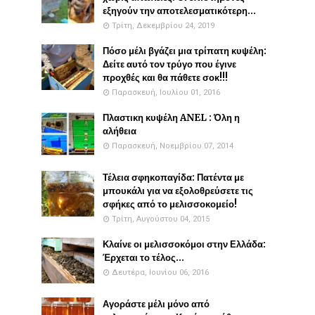
εξηγούν την αποτελεσματικότερη...
Τρίτη, Δεκεμβρίου 24, 2019
Πόσο μέλι βγάζει μια τρίπατη κυψέλη:
Δείτε αυτό τον τρύγο που έγινε
προχθές και θα πάθετε σοκ!!!
Παρασκευή, Ιουλίου 01, 2016
Πλαστικη κυψέλη ANEL : Όλη η
αλήθεια
Παρασκευή, Νοεμβρίου 07, 2014
Τέλεια σφηκοπαγίδα: Πατέντα με
μπουκάλι για να εξολοθρεύσετε τις
σφήκες από το μελισσοκομείο!
Τρίτη, Αυγούστου 04, 2015
Κλαίνε οι μελισσοκόμοι στην Ελλάδα:
Έρχεται το τέλος...
Δευτέρα, Ιουνίου 06, 2016
Αγοράστε μέλι μόνο από