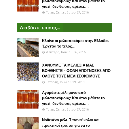
μελισσοκόμους: Και όταν μάθετε το
γιατί, δεν θα σας αρέσει....
Τρίτη, Σεπτεμβρίου 27, 2016
Διαβάστε επίσης...
Κλαίνε οι μελισσοκόμοι στην Ελλάδα:
Έρχεται το τέλος...
Δευτέρα, Ιουνίου 06, 2016
ΧΑΝΟΥΜΕ ΤΑ ΜΕΛΙΣΣΙΑ ΜΑΣ
ΒΟΗΘΗΣΤΕ - ΦΩΝΗ ΑΠΟΓΝΩΣΗΣ ΑΠΟ
ΟΛΟΥΣ ΤΟΥΣ ΜΕΛΙΣΣΟΚΟΜΟΥΣ
Τετάρτη, Ιουνίου 19, 2019
Αγοράστε μέλι μόνο από
μελισσοκόμους: Και όταν μάθετε το
γιατί, δεν θα σας αρέσει....
Τρίτη, Σεπτεμβρίου 27, 2016
Νοθευένο μέλι. 7 πανεύκολοι και
πρακτικοί τρόποι για να το