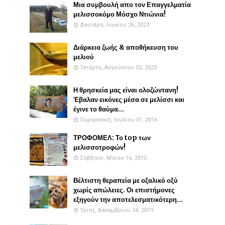
Μια συμβουλή απο τον Επαγγελματία
μελισσοκόμο Μόσχο Ντιώνια!
Δευτέρα, Ιουνίου 26, 2023
Διάρκεια ζωής & αποθήκευση του
μελιού
Τετάρτη, Αυγούστου 02, 2023
Η θρησκεία μας είναι ολοζώντανη!
Έβαλαν εικόνες μέσα σε μελίσσι και
έγινε το θαύμα...
Παρασκευή, Ιουλίου 01, 2016
ΤΡΟΦΟΜΕΛ: Το top των
μελισσοτροφών!
Σάββατο, Μαΐου 16, 2015
Βέλτιστη θεραπεία με οξαλικό οξύ
χωρίς απώλειες. Οι επιστήμονες
εξηγούν την αποτελεσματικότερη...
Τρίτη, Δεκεμβρίου 24, 2019