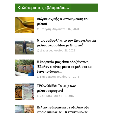
Καλύτερα της εβδομάδας...
Διάρκεια ζωής & αποθήκευση του
μελιού
Τετάρτη, Αυγούστου 02, 2023
Μια συμβουλή απο τον Επαγγελματία
μελισσοκόμο Μόσχο Ντιώνια!
Δευτέρα, Ιουνίου 26, 2023
Η θρησκεία μας είναι ολοζώντανη!
Έβαλαν εικόνες μέσα σε μελίσσι και
έγινε το θαύμα...
Παρασκευή, Ιουλίου 01, 2016
ΤΡΟΦΟΜΕΛ: Το top των
μελισσοτροφών!
Σάββατο, Μαΐου 16, 2015
Βέλτιστη θεραπεία με οξαλικό οξύ
χωρίς απώλειες. Οι επιστήμονες