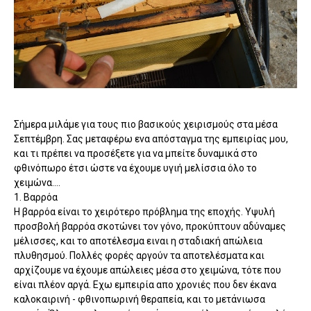
Σήμερα μιλάμε για τους πιο βασικούς χειρισμούς στα μέσα
Σεπτέμβρη. Σας μεταφέρω ενα απόσταγμα της εμπειρίας μου,
και τι πρέπει να προσέξετε για να μπείτε δυναμικά στο
φθινόπωρο έτσι ώστε να έχουμε υγιή μελίσσια όλο το
χειμώνα....
1. Βαρρόα
Η βαρρόα είναι το χειρότερο πρόβλημα της εποχής. Υψυλή
προσβολή βαρρόα σκοτώνει τον γόνο, προκύπτουν αδύναμες
μέλισσες, και το αποτέλεσμα ειναι η σταδιακή απώλεια
πλυθησμού. Πολλές φορές αργούν τα αποτελέσματα και
αρχίζουμε να έχουμε απώλειες μέσα στο χειμώνα, τότε που
είναι πλέον αργά. Εχω εμπειρία απο χρονιές που δεν έκανα
καλοκαιρινή - φθινοπωρινή θεραπεία, και το μετάνιωσα