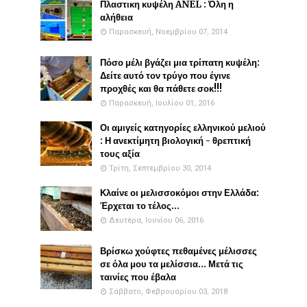
Πλαστικη κυψέλη ANEL : Όλη η
αλήθεια
Παρασκευή, Νοεμβρίου 07, 2014
Πόσο μέλι βγάζει μια τρίπατη κυψέλη:
Δείτε αυτό τον τρύγο που έγινε
προχθές και θα πάθετε σοκ!!!
Παρασκευή, Ιουλίου 01, 2016
Οι αμιγείς κατηγορίες ελληνικού μελιού
: Η ανεκτίμητη βιολογική - θρεπτική
τους αξία
Τρίτη, Σεπτεμβρίου 30, 2014
Κλαίνε οι μελισσοκόμοι στην Ελλάδα:
Έρχεται το τέλος...
Δευτέρα, Ιουνίου 06, 2016
Βρίσκω χούφτες πεθαμένες μέλισσες
σε όλα μου τα μελίσσια... Μετά τις
ταινίες που έβαλα
Σάββατο, Φεβρουαρίου 03, 2018