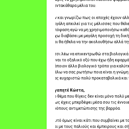
πεντακάθαρα μέλια του.
Αν και γνωρίζω πως οι εποχές έχουν αλλ
μεγάλη απειλεί για τις μέλισσες που θέλ
απόφαση εγώ να μη χρησιμοποιήσω καθό
Έχω διαβάσει με μεγάλη προσοχή τη δικ
και θα ήθελα να την ακολουθήσω αλλά τη
Έτσι λέω να επικεντρωθώ στα βιολογικ
είναι το οξαλικό οξύ που έχω ήδη εφαρμ
κάποιον άλλο βιολογικό τρόπο για καλύτ
Θέλω να σας ρωτήσω ποια είναι η γνώμη σ
Σας ευχαριστώ πολύ προκαταβολικά και 
Αγαπητέ Κώστα,
Το θέμα που θίγεις δεν είναι μόνο πολύ 
πως έχεις μπερδέψει μέσα σου τις έννοι
τρόπους αντιμετώπισης της βαρρόα.
Αυτό όμως είναι κάτι που συμβαίνει με
και με τους παλιούς και έμπειρους και σ