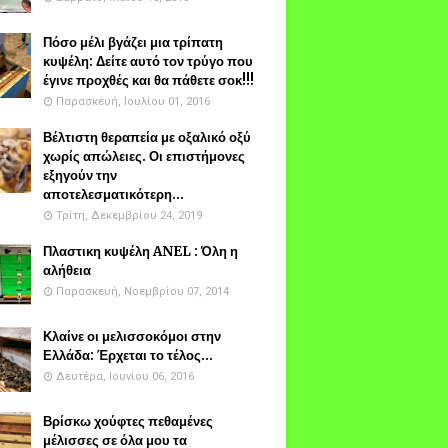
Πόσο μέλι βγάζει μια τρίπατη
κυψέλη: Δείτε αυτό τον τρύγο που
έγινε προχθές και θα πάθετε σοκ!!!
Παρασκευή, Ιουλίου 01, 2016
Βέλτιστη θεραπεία με οξαλικό οξύ
χωρίς απώλειες. Οι επιστήμονες
εξηγούν την
αποτελεσματικότερη...
Τρίτη, Δεκεμβρίου 24, 2019
Πλαστικη κυψέλη ANEL : Όλη η
αλήθεια
Παρασκευή, Νοεμβρίου 07, 2014
Κλαίνε οι μελισσοκόμοι στην
Ελλάδα: Έρχεται το τέλος...
Δευτέρα, Ιουνίου 06, 2016
Βρίσκω χούφτες πεθαμένες
μέλισσες σε όλα μου τα