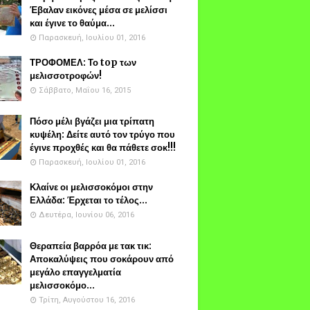
Έβαλαν εικόνες μέσα σε μελίσσι
και έγινε το θαύμα...
Παρασκευή, Ιουλίου 01, 2016
ΤΡΟΦΟΜΕΛ: Το top των
μελισσοτροφών!
Σάββατο, Μαΐου 16, 2015
Πόσο μέλι βγάζει μια τρίπατη
κυψέλη: Δείτε αυτό τον τρύγο που
έγινε προχθές και θα πάθετε σοκ!!!
Παρασκευή, Ιουλίου 01, 2016
Κλαίνε οι μελισσοκόμοι στην
Ελλάδα: Έρχεται το τέλος...
Δευτέρα, Ιουνίου 06, 2016
Θεραπεία βαρρόα με τακ τικ:
Αποκαλύψεις που σοκάρουν από
μεγάλο επαγγελματία
μελισσοκόμο...
Τρίτη, Αυγούστου 16, 2016