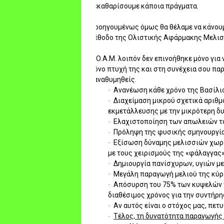
ξεκαθαρίσουμε κάποια πράγματα.
Προηγουμένως όμως θα θέλαμε να κάνουμε
μέθοδο της Ολιστικής Αφάρμακης Μελισ
Η Ο.Α.Μ. λοιπόν δεν επινοήθηκε μόνο για 
μόνο πτυχή της και στη συνέχεια σου παρ
ξαναθυμηθείς.
Ανανέωση κάθε χρόνο της Βασίλισ
·
Διαχείμαση μικρού σχετικά αριθμ
·
εκμετάλλευσης με την μικρότερη 
Ελαχιστοποίηση των απωλειών τ
·
Πρόληψη της φυσικής σμηνουργία
·
Εξίσωση δύναμης μελισσιών χωρί
·
με τους χειρισμούς της «φάλαγγας»
Δημιουργία πανίσχυρων, υγιών μ
·
Μεγάλη παραγωγή μελιού της κύρι
·
Απόσυρση του 75% των κυψελών το
·
διαθέσιμος χρόνος για την συντήρ
Αν αυτός είναι ο στόχος μας, πετ
·
Τέλος, τη δυνατότητα παραγωγής
·