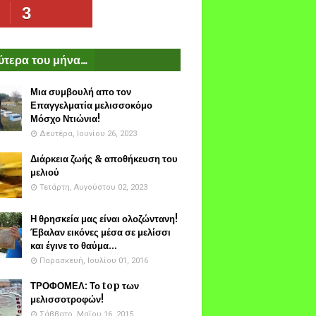
3
τερα του μήνα...
Μια συμβουλή απο τον
Επαγγελματία μελισσοκόμο
Μόσχο Ντιώνια!
Δευτέρα, Ιουνίου 26, 2023
Διάρκεια ζωής & αποθήκευση του
μελιού
Τετάρτη, Αυγούστου 02, 2023
Η θρησκεία μας είναι ολοζώντανη!
Έβαλαν εικόνες μέσα σε μελίσσι
και έγινε το θαύμα...
Παρασκευή, Ιουλίου 01, 2016
ΤΡΟΦΟΜΕΛ: Το top των
μελισσοτροφών!
Σάββατο, Μαΐου 16, 2015