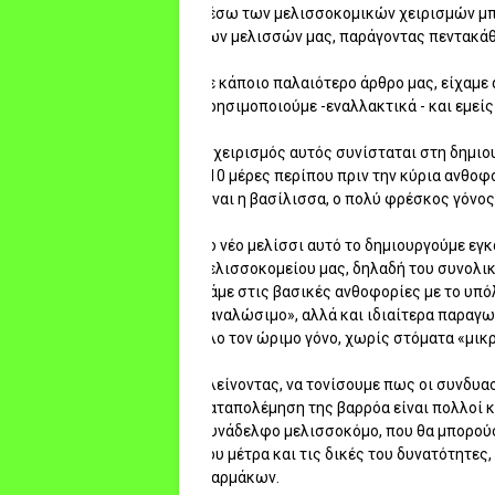
μέσω των μελισσοκομικών χειρισμών μπ
των μελισσών μας, παράγοντας πεντακάθ
Σε κάποιο παλαιότερο άρθρο μας, είχαμε
χρησιμοποιούμε -εναλλακτικά - και εμεί
Ο χειρισμός αυτός συνίσταται στη δημιου
- 10 μέρες περίπου πριν την κύρια ανθοφ
είναι η βασίλισσα, ο πολύ φρέσκος γόνος
Το νέο μελίσσι αυτό το δημιουργούμε εγ
μελισσοκομείου μας, δηλαδή του συνολικ
πάμε στις βασικές ανθοφορίες με το υπό
«αναλώσιμο», αλλά και ιδιαίτερα παραγω
όλο τον ώριμο γόνο, χωρίς στόματα «μικρ
Κλείνοντας, να τονίσουμε πως οι συνδυ
καταπολέμηση της βαρρόα είναι πολλοί κα
συνάδελφο μελισσοκόμο, που θα μπορούσε
του μέτρα και τις δικές του δυνατότητες
φαρμάκων.