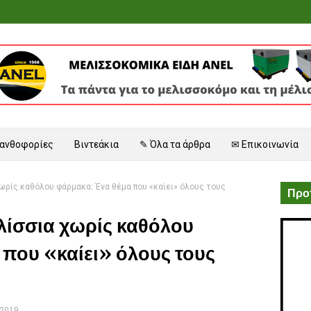
 ανθοφορίες
Βιντεάκια
✎ Όλα τα άρθρα
✉ Επικοινωνία
ωρίς καθόλου φάρμακα: Ένα θέμα που «καίει» όλους τους
Προτ
λίσσια χωρίς καθόλου
που «καίει» όλους τους
 2019