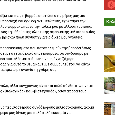
άξει και πως η βαρρόα αποτελεί στις μέρες μας μια
ει προσοχή και έγκυρη αντιμετώπιση, έχω πάρει την
Καλύ
λου φάρμακα και να την πολεμήσω με άλλους τρόπους.
ή σας τη μέθοδο της ολιστικής αφάρμακης μελισσοκομίας
ν βρίσκω πολύ σύνθετη για τις δικές μου γνώσεις.
ά παρασκευάσματα που καταπολεμούν την βαρρόα όπως
όσει με σχετικά καλά αποτελέσματα, σε συνδυασμό με
ερα αποτελέσματα, όπως είναι η άχνη ζάχαρη.
ας για αυτό το θέμα και τι με συμβουλεύεται να κάνω.
περιμένω με αγωνία τη γνώμη σας.
μεγάλο, αλλά συγχρόνως είναι και πολύ σύνθετο. Φαίνεται
ες «βιολογικός» και «βιοτεχνικός», όσον αφορά τους
 τους περισσότερους συνάδελφους μελισσοκόμους, ακόμα
ήμερα μας δίνεις μια πολύ καλή ευκαιρία να