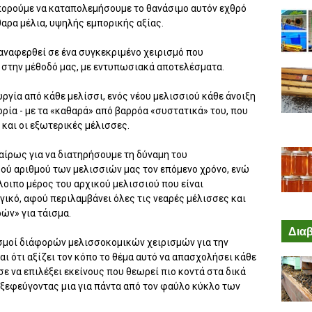
ορούμε να καταπολεμήσουμε το θανάσιμο αυτόν εχθρό
αρα μέλια, υψηλής εμπορικής αξίας.
 αναφερθεί σε ένα συγκεκριμένο χειρισμό που
ς στην μέθοδό μας, με εντυπωσιακά αποτελέσματα.
ργία από κάθε μελίσσι, ενός νέου μελισσιού κάθε άνοιξη
ορία - με τα «καθαρά» από βαρρόα «συστατικά» του, που
 και οι εξωτερικές μέλισσες.
καίρως για να διατηρήσουμε τη δύναμη του
ού αριθμού των μελισσιών μας τον επόμενο χρόνο, ενώ
λοιπο μέρος του αρχικού μελισσιού που είναι
γικό, αφού περιλαμβάνει όλες τις νεαρές μέλισσες και
ών» για τάισμα.
Διαβ
ασμοί διάφορών μελισσοκομικών χειρισμών για την
ι ότι αξίζει τον κόπο το θέμα αυτό να απασχολήσει κάθε
 να επιλέξει εκείνους που θεωρεί πιο κοντά στα δικά
, ξεφεύγοντας μια για πάντα από τον φαύλο κύκλο των