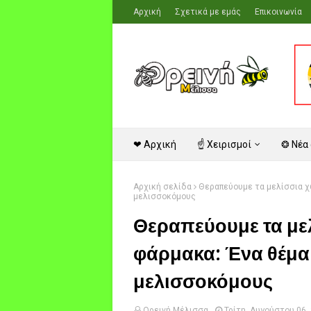
Αρχική
Σχετικά με εμάς
Επικοινωνία
❤ Αρχική
☝ Χειρισμοί
❂ Νέα
Αρχική σελίδα
Θεραπεύουμε τα μελίσσια χ
μελισσοκόμους
Θεραπεύουμε τα με
φάρμακα: Ένα θέμα 
μελισσοκόμους
Ορεινή Μέλισσα
Τρίτη, Αυγούστου 06,