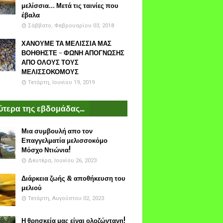
μελίσσια... Μετά τις ταινίες που
έβαλα
Σάββατο, Φεβρουαρίου 03, 2018
ΧΑΝΟΥΜΕ ΤΑ ΜΕΛΙΣΣΙΑ ΜΑΣ
ΒΟΗΘΗΣΤΕ - ΦΩΝΗ ΑΠΟΓΝΩΣΗΣ
ΑΠΟ ΟΛΟΥΣ ΤΟΥΣ
ΜΕΛΙΣΣΟΚΟΜΟΥΣ
Τετάρτη, Ιουνίου 19, 2019
τερα της εβδομάδας...
Μια συμβουλή απο τον
Επαγγελματία μελισσοκόμο
Μόσχο Ντιώνια!
Δευτέρα, Ιουνίου 26, 2023
Διάρκεια ζωής & αποθήκευση του
μελιού
Τετάρτη, Αυγούστου 02, 2023
Η θρησκεία μας είναι ολοζώντανη!