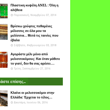
Πλαστικη κυψέλη ANEL : Όλη η
αλήθεια
Παρασκευή, Νοεμβρίου 07, 2014
Βρίσκω χούφτες πεθαμένες
μέλισσες σε όλα μου τα
μελίσσια... Μετά τις ταινίες που
έβαλα
Σάββατο, Φεβρουαρίου 03, 2018
Αγοράστε μέλι μόνο από
μελισσοκόμους: Και όταν μάθετε
το γιατί, δεν θα σας αρέσει....
Τρίτη, Σεπτεμβρίου 27, 2016
άστε επίσης...
Κλαίνε οι μελισσοκόμοι στην
Ελλάδα: Έρχεται το τέλος...
Δευτέρα, Ιουνίου 06, 2016