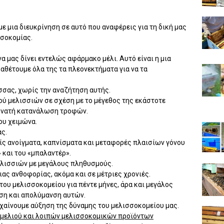
 μια διευκρίνηση σε αυτό που αναφέρεις για τη δική μας
σοκομίας.
να μας δίνει εντελώς αφάρμακο μέλι. Αυτό είναι η μια
αθέτουμε όλα της τα πλεονεκτήματα για να τα
σας, χωρίς την αναζήτηση αυτής.
ού μελισσιών σε σχέση με το μέγεθος της εκάστοτε
δυνατή κατανάλωση τροφών.
ου χειμώνα.
ς.
ς ανοίγματα, καπνίσματα και μεταφορές πλαισίων γόνου
 και του «μπαλαντέρ».
ελισσιών με μεγάλους πληθυσμούς.
ας ανθοφορίας, ακόμα και σε μέτριες χρονιές.
υ μελισσοκομείου για πέντε μήνες, άρα και μεγάλος
ηση και απολύμανση αυτών.
υχαίνουμε αύξηση της δύναμης του μελισσοκομείου μας.
 μελιού και λοιπών μελισσοκομικών προϊόντων