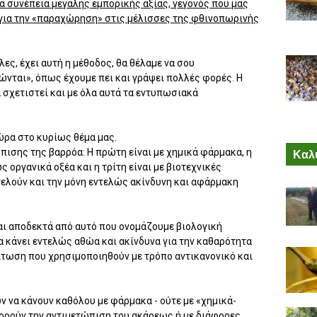
 συνέπεια μεγάλης εμπορικής αξίας, γεγονός που μας
, για την «παραχώρηση» στις μέλισσες της φθινοπωρινής
λες, έχει αυτή η μέθοδος, θα θέλαμε να σου
νται», όπως έχουμε πει και γράψει πολλές φορές. Η
α σχετιστεί και με όλα αυτά τα εντυπωσιακά
ώρα στο κυρίως θέμα μας.
πισης της βαρρόα: Η πρώτη είναι με χημικά φάρμακα, η
Καλύ
 οργανικά οξέα και η τρίτη είναι με βιοτεχνικές
ελούν και την μόνη εντελώς ακίνδυνη και αφάρμακη
ναι αποδεκτά από αυτό που ονομάζουμε βιολογική
α κάνει εντελώς αθώα και ακίνδυνα για την καθαρότητα
πτωση που χρησιμοποιηθούν με τρόπο αντικανονικό και
υν να κάνουν καθόλου με φάρμακα - ούτε με «χημικά-
αφορούν την αντιμετώπιση του ακάρεως ή με διάφορες