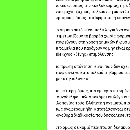
συσκευές, όπως της κυκλοθερμίας, ή με
είναι η άχνη ζάχαρη, το λεμόνι, η ακονιζ
χειρισμούς, όπως το κόψιμο και η επαν
Στο σημείο αυτό, είναι πολύ λογικό να α
αντιμετωπίζουν τη βαρρόα χωρίς φάρμακα,
καταφεύγουν στη χρήση χημικών ή φυσικ
και τα μέλια που παράγουν να μην είναι
κάθε ίχνος «ξένης» επιμόλυνσης.
Μια πρώτη απάντηση, είναι πως δεν έχει
καταφέρνει να καταπολεμά τη βαρρόα τό
χημικά ή βιολογικά.
Μια δεύτερη, όμως, πιο εμπεριστατωμέν
οι συνάδελφοι μελισσοκόμοι επιλέγουν 
φιλοπονίας τους. Βλέπετε η αντιμετώπι
όπως αναφέραμε ήδη, κατατάσσονται στις
χρονοβόρα διαδικασία που δυσκολεύει 
Αυτό όμως σε καμιά περίπτωση δεν ακυρώ