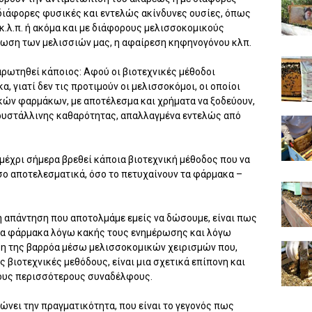
 διάφορες φυσικές και εντελώς ακίνδυνες ουσίες, όπως
ά κ.λ.π. ή ακόμα και με διάφορους μελισσοκομικούς
ένωση των μελισσιών μας, η αφαίρεση κηφηνογόνου κλπ.
ναρωτηθεί κάποιος: Αφού οι βιοτεχνικές μέθοδοι
 γιατί δεν τις προτιμούν οι μελισσοκόμοι, οι οποίοι
ών φαρμάκων, με αποτέλεσμα και χρήματα να ξοδεύουν,
 κρυστάλλινης καθαρότητας, απαλλαγμένα εντελώς από
 μέχρι σήμερα βρεθεί κάποια βιοτεχνική μέθοδος που να
σο αποτελεσματικά, όσο το πετυχαίνουν τα φάρμακα –
η απάντηση που αποτολμάμε εμείς να δώσουμε, είναι πως
τα φάρμακα λόγω κακής τους ενημέρωσης και λόγω
ση της βαρρόα μέσω μελισσοκομικών χειρισμών που,
 βιοτεχνικές μεθόδους, είναι μια σχετικά επίπονη και
τους περισσότερους συναδέλφους.
νει την πραγματικότητα, που είναι το γεγονός πως