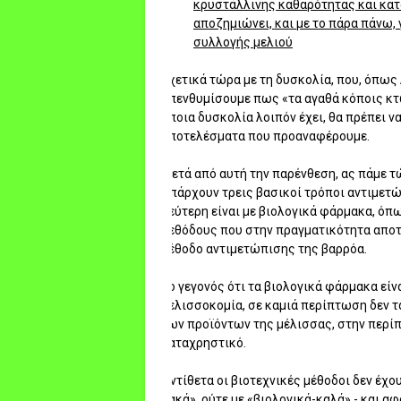
κρυστάλλινης καθαρότητας και κατά
αποζημιώνει, και με το πάρα πάνω
συλλογής μελιού
Σχετικά τώρα με τη δυσκολία, που, όπως 
υπενθυμίσουμε πως «τα αγαθά κόποις κτώ
όποια δυσκολία λοιπόν έχει, θα πρέπει ν
αποτελέσματα που προαναφέρουμε.
Μετά από αυτή την παρένθεση, ας πάμε τ
Υπάρχουν τρεις βασικοί τρόποι αντιμετώ
δεύτερη είναι με βιολογικά φάρμακα, όπως
μεθόδους που στην πραγματικότητα αποτ
μέθοδο αντιμετώπισης της βαρρόα.
Το γεγονός ότι τα βιολογικά φάρμακα εί
μελισσοκομία, σε καμιά περίπτωση δεν τ
των προϊόντων της μέλισσας, στην περί
καταχρηστικό.
Αντίθετα οι βιοτεχνικές μέθοδοι δεν έχο
κακά», ούτε με «βιολογικά-καλά» - και 