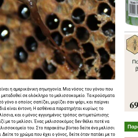
είναι η αμερικάνικη σηωηγονία. Μια νόσος του γόνου που
α μεταδοθεί σε ολόκληρο το μελισσοκομείο. Τα κρούσματα
ό γόνο ο οποίος σαπίζει, μυρίζει σαν ψάρι, και παίρνει
ιά είναι έντονη. Η ασθένεια παρατηρήται κυρίως το
λίσσια, και ο μόνος εγγυημένος τρόπος αντιμετώπισης
ζί με το μελίσσι. Ένας μελισσοκόμος δεν θέλει ποτέ να
Παρ
μελισσοκομείο του. Στο παρακάτω βίντεο δείτε ένα μελίσσι
Δείτε το χρώμα που έχει ο γόνος, δείτε όταν πατάει με το