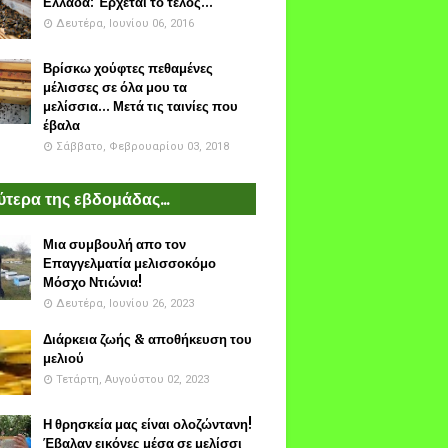
Ελλάδα: Έρχεται το τέλος...
Δευτέρα, Ιουνίου 06, 2016
Βρίσκω χούφτες πεθαμένες
μέλισσες σε όλα μου τα
μελίσσια... Μετά τις ταινίες που
έβαλα
Σάββατο, Φεβρουαρίου 03, 2018
τερα της εβδομάδας...
Μια συμβουλή απο τον
Επαγγελματία μελισσοκόμο
Μόσχο Ντιώνια!
Δευτέρα, Ιουνίου 26, 2023
Διάρκεια ζωής & αποθήκευση του
μελιού
Τετάρτη, Αυγούστου 02, 2023
Η θρησκεία μας είναι ολοζώντανη!
Έβαλαν εικόνες μέσα σε μελίσσι