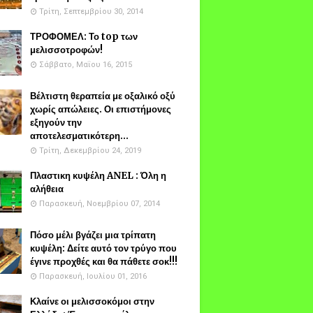
Τρίτη, Σεπτεμβρίου 30, 2014
ΤΡΟΦΟΜΕΛ: Το top των
μελισσοτροφών!
Σάββατο, Μαΐου 16, 2015
Βέλτιστη θεραπεία με οξαλικό οξύ
χωρίς απώλειες. Οι επιστήμονες
εξηγούν την
αποτελεσματικότερη...
Τρίτη, Δεκεμβρίου 24, 2019
Πλαστικη κυψέλη ANEL : Όλη η
αλήθεια
Παρασκευή, Νοεμβρίου 07, 2014
Πόσο μέλι βγάζει μια τρίπατη
κυψέλη: Δείτε αυτό τον τρύγο που
έγινε προχθές και θα πάθετε σοκ!!!
Παρασκευή, Ιουλίου 01, 2016
Κλαίνε οι μελισσοκόμοι στην