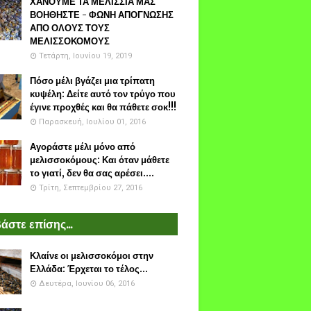
ΧΑΝΟΥΜΕ ΤΑ ΜΕΛΙΣΣΙΑ ΜΑΣ
ΒΟΗΘΗΣΤΕ - ΦΩΝΗ ΑΠΟΓΝΩΣΗΣ
ΑΠΟ ΟΛΟΥΣ ΤΟΥΣ
ΜΕΛΙΣΣΟΚΟΜΟΥΣ
Τετάρτη, Ιουνίου 19, 2019
Πόσο μέλι βγάζει μια τρίπατη
κυψέλη: Δείτε αυτό τον τρύγο που
έγινε προχθές και θα πάθετε σοκ!!!
Παρασκευή, Ιουλίου 01, 2016
Αγοράστε μέλι μόνο από
μελισσοκόμους: Και όταν μάθετε
το γιατί, δεν θα σας αρέσει....
Τρίτη, Σεπτεμβρίου 27, 2016
άστε επίσης...
Κλαίνε οι μελισσοκόμοι στην
Ελλάδα: Έρχεται το τέλος...
Δευτέρα, Ιουνίου 06, 2016