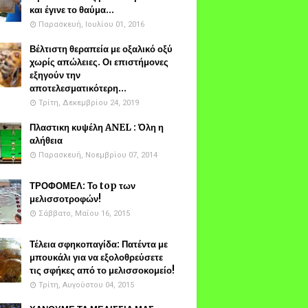
και έγινε το θαύμα...
Παρασκευή, Ιουλίου 01, 2016
Βέλτιστη θεραπεία με οξαλικό οξύ
χωρίς απώλειες. Οι επιστήμονες
εξηγούν την
αποτελεσματικότερη...
Τρίτη, Δεκεμβρίου 24, 2019
Πλαστικη κυψέλη ANEL : Όλη η
αλήθεια
Παρασκευή, Νοεμβρίου 07, 2014
ΤΡΟΦΟΜΕΛ: Το top των
μελισσοτροφών!
Σάββατο, Μαΐου 16, 2015
Τέλεια σφηκοπαγίδα: Πατέντα με
μπουκάλι για να εξολοθρεύσετε
τις σφήκες από το μελισσοκομείο!
Τρίτη, Αυγούστου 04, 2015