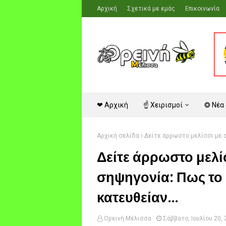
Αρχική
Σχετικά με εμάς
Επικοινωνία
❤ Αρχική
☝ Χειρισμοί
❂ Νέα
Αρχική σελίδα
Δείτε άρρωστο μελίσσι με α
Δείτε άρρωστο μελί
σηψηγονία: Πως το
κατευθείαν...
Ορεινή Μέλισσα
Σάββατο, Ιουλίου 20,