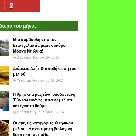
2
τερα του μήνα...
Μια συμβουλή απο τον
Επαγγελματία μελισσοκόμο
Μόσχο Ντιώνια!
Δευτέρα, Ιουνίου 26, 2023
Διάρκεια ζωής & αποθήκευση του
μελιού
Τετάρτη, Αυγούστου 02, 2023
Η θρησκεία μας είναι ολοζώντανη!
Έβαλαν εικόνες μέσα σε μελίσσι
και έγινε το θαύμα...
Παρασκευή, Ιουλίου 01, 2016
Οι αμιγείς κατηγορίες ελληνικού
μελιού : Η ανεκτίμητη βιολογική -
θρεπτική τους αξία