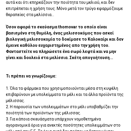
αυτά και ότι επηρεάζουν την ποιότητα του μελιού, και δεν
επιτρέπεται η χρήση τους. Μόνο μετά τον τρύγο εφαρμόζουμε
θεραπείες στα μελίσσια...
Όσον αφορά το σκεύασμα thomovar το οποίο είναι
βασισμένο στη θυμόλη, ένας μελισσοκόμος που ασκεί
βιολογική μελισσοκομία το δοκίμασε το Καλοκαίρι και δεν
έμεινε καθόλου ευχαριστημένος απο την χρήση του.
Φανταστείτε να πληρώσετε ένα σωρό λεφτά και να μην
γίνει και δουλειά στα μελίσσια. Σκέτη απογοήτευση...
Τι πρέπει να γνωρίζουμε:
1. Όλα τα φάρμακα που χρησιμοποιούνται μέσα στη κυψέλη
επιβαρύνουν με υπολείμματα το μέλι και τα άλλα προϊόντα της
μέλισσας.
2. Η παρουσία των υπολειμμάτων στο μέλι υποβαθμίζει την
ποιότητά των προϊόντων της μέλισσας.
3. Για κάποια σκευάσματα υπάρχουν νομοθετημένα
αγορανομικά όρια για ανεκτές ποσότητες υπολειμμάτων στο