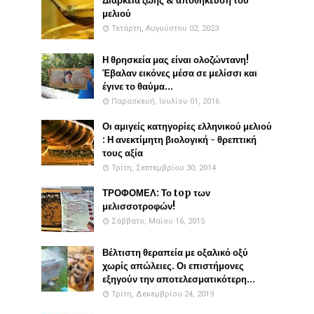
Διάρκεια ζωής & αποθήκευση του
μελιού
Τετάρτη, Αυγούστου 02, 2023
Η θρησκεία μας είναι ολοζώντανη!
Έβαλαν εικόνες μέσα σε μελίσσι και
έγινε το θαύμα...
Παρασκευή, Ιουλίου 01, 2016
Οι αμιγείς κατηγορίες ελληνικού μελιού
: Η ανεκτίμητη βιολογική - θρεπτική
τους αξία
Τρίτη, Σεπτεμβρίου 30, 2014
ΤΡΟΦΟΜΕΛ: Το top των
μελισσοτροφών!
Σάββατο, Μαΐου 16, 2015
Βέλτιστη θεραπεία με οξαλικό οξύ
χωρίς απώλειες. Οι επιστήμονες
εξηγούν την αποτελεσματικότερη...
Τρίτη, Δεκεμβρίου 24, 2019