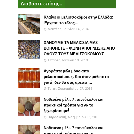
Διαβάστε επίσης...
Κλαίνε οι μελισσοκόμοι στην Ελλάδα:
Έρχεται το τέλος...
Δευτέρα, Ιουνίου 06, 2016
ΧΑΝΟΥΜΕ ΤΑ ΜΕΛΙΣΣΙΑ ΜΑΣ
ΒΟΗΘΗΣΤΕ - ΦΩΝΗ ΑΠΟΓΝΩΣΗΣ ΑΠΟ
ΟΛΟΥΣ ΤΟΥΣ ΜΕΛΙΣΣΟΚΟΜΟΥΣ
Τετάρτη, Ιουνίου 19, 2019
Αγοράστε μέλι μόνο από
μελισσοκόμους: Και όταν μάθετε το
γιατί, δεν θα σας αρέσει....
Τρίτη, Σεπτεμβρίου 27, 2016
Νοθευένο μέλι. 7 πανεύκολοι και
πρακτικοί τρόποι για να το
ξεχωρίσουμε!
Παρασκευή, Νοεμβρίου 15, 2019
Νοθευένο μέλι. 7 πανεύκολοι και
πρακτικοί τρόποι για να το