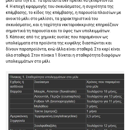
μέλι από την Ε.Ε. Τα όρια αυτά δεν πρέπει να ξεπερνιόνται
4. Η εποχή εφαρμογής του σκευάσματος, η συχνότητα της
επέμβασης, το είδος της επέμβασης, η παρουσία πλαισίων με
ανοικτό μέλι στο μελίσσι, τα χαρακτηριστικά του
σκευάσματος, και η ταχύτητα νεκταροέκκρισης επηρεάζουν
σημαντικά τη παρουσία και το ύψος των υπολειμμάτων.
5. Κάποιες από τις χημικές ουσίες που παραμένουν ως
υπολείμματα στα προϊόντα της κυψέλης διασπώνται και
δίνουν παραπροϊόντα, ενώ άλλα είναι σταθερά. Στο κερί είναι
όλα σταθερά. Στον πίνακα 1 δίνεται η σταθερότητα διαφόρων
υπολειμμάτων στο μέλι