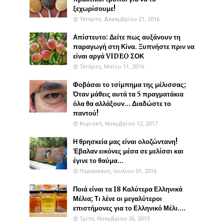
ξεχωρίσουμε!
Τετάρτη, Δεκεμβρίου 21, 2016
Απίστευτο: Δείτε πως αυξάνουν τη
παραγωγή στη Κίνα. Ξυπνήστε πριν να
είναι αργά VIDEO ΣΟΚ
Τετάρτη, Μαΐου 11, 2016
Φοβάσαι το τσίμπημα της μέλισσας;
Όταν μάθεις αυτά τα 5 πραγματάκια
όλα θα αλλάξουν... Διαδώστε το
παντού!
Κυριακή, Νοεμβρίου 12, 2017
Η θρησκεία μας είναι ολοζώντανη!
Έβαλαν εικόνες μέσα σε μελίσσι και
έγινε το θαύμα...
Παρασκευή, Ιουλίου 01, 2016
Ποιά είναι τα 18 Καλύτερα Ελληνικά
Μέλια; Τι λένε οι μεγαλύτεροι
επιστήμονες για το Ελληνικό Μέλι....
Τρίτη, Νοεμβρίου 26, 2019