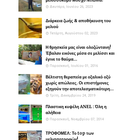
μελισσοκόμο Μόσχο Ντιώνια!
Δευτέρα, Ιουνίου 26, 2023
Διάρκεια ζωής & αποθήκευση του
μελιού
Τετάρτη, Αυγούστου 02, 2023
Η θρησκεία μας είναι ολοζώντανη!
Έβαλαν εικόνες μέσα σε μελίσσι και
έγινε το θαύμα...
Παρασκευή, Ιουλίου 01, 2016
Βέλτιστη θεραπεία με οξαλικό οξύ
χωρίς απώλειες. Οι επιστήμονες
εξηγούν την αποτελεσματικότερη...
Τρίτη, Δεκεμβρίου 24, 2019
Πλαστικη κυψέλη ANEL : Όλη η
αλήθεια
Παρασκευή, Νοεμβρίου 07, 2014
ΤΡΟΦΟΜΕΛ: Το top των
μελισσοτροφών!