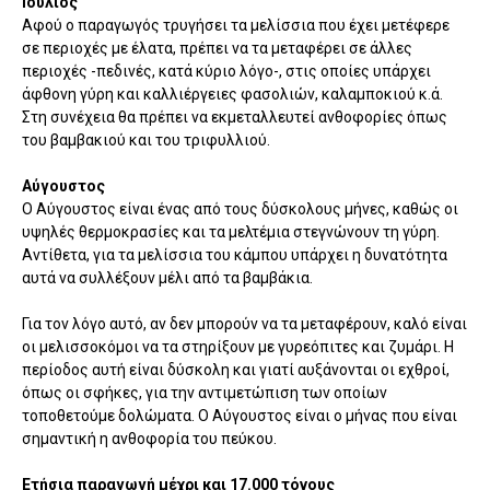
Ιούλιος
Αφού ο παραγωγός τρυγήσει τα μελίσσια που έχει μετέφερε
σε περιοχές με έλατα, πρέπει να τα μεταφέρει σε άλλες
περιοχές -πεδινές, κατά κύριο λόγο-, στις οποίες υπάρχει
άφθονη γύρη και καλλιέργειες φασολιών, καλαμποκιού κ.ά.
Στη συνέχεια θα πρέπει να εκμεταλλευτεί ανθοφορίες όπως
του βαμβακιού και του τριφυλλιού.
Αύγουστος
Ο Αύγουστος είναι ένας από τους δύσκολους μήνες, καθώς οι
υψηλές θερμοκρασίες και τα μελτέμια στεγνώνουν τη γύρη.
Αντίθετα, για τα μελίσσια του κάμπου υπάρχει η δυνατότητα
αυτά να συλλέξουν μέλι από τα βαμβάκια.
Για τον λόγο αυτό, αν δεν μπορούν να τα μεταφέρουν, καλό είναι
οι μελισσοκόμοι να τα στηρίξουν με γυρεόπιτες και ζυμάρι. Η
περίοδος αυτή είναι δύσκολη και γιατί αυξάνονται οι εχθροί,
όπως οι σφήκες, για την αντιμετώπιση των οποίων
τοποθετούμε δολώματα. Ο Αύγουστος είναι ο μήνας που είναι
σημαντική η ανθοφορία του πεύκου.
Ετήσια παραγωγή μέχρι και 17.000 τόνους