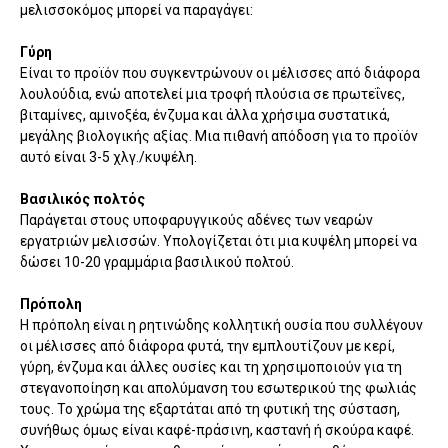
μελισσοκόμος μπορεί να παραγάγει:
Γύρη
Είναι το προϊόν που συγκεντρώνουν οι μέλισσες από διάφορα
λουλούδια, ενώ αποτελεί μια τροφή πλούσια σε πρωτεΐνες,
βιταμίνες, αμινοξέα, ένζυμα και άλλα χρήσιμα συστατικά,
μεγάλης βιολογικής αξίας. Μια πιθανή απόδοση για το προϊόν
αυτό είναι 3-5 χλγ./κυψέλη.
Βασιλικός πολτός
Παράγεται στους υποφαρυγγικούς αδένες των νεαρών
εργατριών μελισσών. Υπολογίζεται ότι μια κυψέλη μπορεί να
δώσει 10-20 γραμμάρια βασιλικού πολτού.
Πρόπολη
Η πρόπολη είναι η ρητινώδης κολλητική ουσία που συλλέγουν
οι μέλισσες από διάφορα φυτά, την εμπλουτίζουν με κερί,
γύρη, ένζυμα και άλλες ουσίες και τη χρησιμοποιούν για τη
στεγανοποίηση και απολύμανση του εσωτερικού της φωλιάς
τους. Το χρώμα της εξαρτάται από τη φυτική της σύσταση,
συνήθως όμως είναι καφέ-πράσινη, καστανή ή σκούρα καφέ.