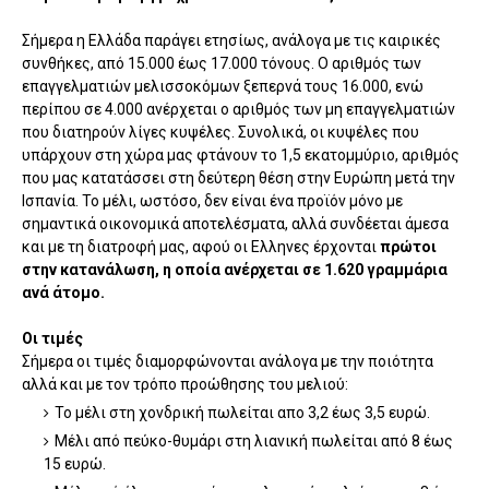
Σήμερα η Ελλάδα παράγει ετησίως, ανάλογα με τις καιρικές
συνθήκες, από 15.000 έως 17.000 τόνους. Ο αριθμός των
επαγγελματιών μελισσοκόμων ξεπερνά τους 16.000, ενώ
περίπου σε 4.000 ανέρχεται ο αριθμός των μη επαγγελματιών
που διατηρούν λίγες κυψέλες. Συνολικά, οι κυψέλες που
υπάρχουν στη χώρα μας φτάνουν το 1,5 εκατομμύριο, αριθμός
που μας κατατάσσει στη δεύτερη θέση στην Ευρώπη μετά την
Ισπανία. Το μέλι, ωστόσο, δεν είναι ένα προϊόν μόνο με
σημαντικά οικονομικά αποτελέσματα, αλλά συνδέεται άμεσα
και με τη διατροφή μας, αφού οι Ελληνες έρχονται
πρώτοι
στην κατανάλωση, η οποία ανέρχεται σε 1.620 γραμμάρια
ανά άτομο.
Οι τιμές
Σήμερα οι τιμές διαμορφώνονται ανάλογα με την ποιότητα
αλλά και με τον τρόπο προώθησης του μελιού:
Το μέλι στη χονδρική πωλείται απο 3,2 έως 3,5 ευρώ.
Μέλι από πεύκο-θυμάρι στη λιανική πωλείται από 8 έως
15 ευρώ.