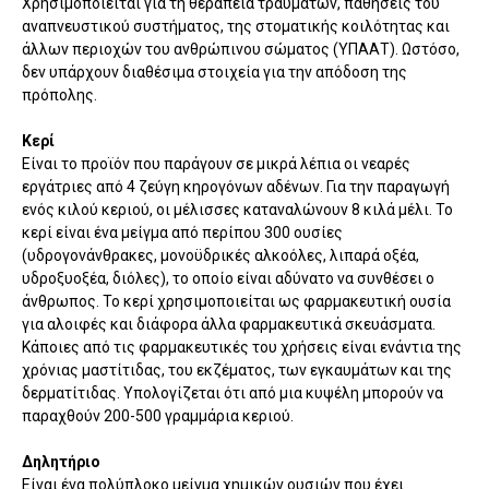
Χρησιμοποιείται για τη θεραπεία τραυμάτων, παθήσεις του
αναπνευστικού συστήματος, της στοματικής κοιλότητας και
άλλων περιοχών του ανθρώπινου σώματος (ΥΠΑΑΤ). Ωστόσο,
δεν υπάρχουν διαθέσιμα στοιχεία για την απόδοση της
πρόπολης.
Κερί
Είναι το προϊόν που παράγουν σε μικρά λέπια οι νεαρές
εργάτριες από 4 ζεύγη κηρογόνων αδένων. Για την παραγωγή
ενός κιλού κεριού, οι μέλισσες καταναλώνουν 8 κιλά μέλι. Το
κερί είναι ένα μείγμα από περίπου 300 ουσίες
(υδρογονάνθρακες, μονοϋδρικές αλκοόλες, λιπαρά οξέα,
υδροξυοξέα, διόλες), το οποίο είναι αδύνατο να συνθέσει ο
άνθρωπος. Το κερί χρησιμοποιείται ως φαρμακευτική ουσία
για αλοιφές και διάφορα άλλα φαρμακευτικά σκευάσματα.
Κάποιες από τις φαρμακευτικές του χρήσεις είναι ενάντια της
χρόνιας μαστίτιδας, του εκζέματος, των εγκαυμάτων και της
δερματίτιδας. Υπολογίζεται ότι από μια κυψέλη μπορούν να
παραχθούν 200-500 γραμμάρια κεριού.
Δηλητήριο
Είναι ένα πολύπλοκο μείγμα χημικών ουσιών που έχει