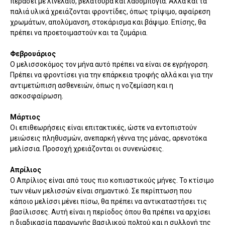
περάσει με λινέλαιο, βελατούρα και λαδομπογιά. Αλλά και τα
παλιά υλικά χρειάζονται φροντίδες, όπως τρίψιμο, αφαίρεση
χρωμάτων, απολύμανση, στοκάρισμα και βάψιμο. Επίσης, θα
πρέπει να προετοιμαστούν και τα ζυμάρια.
Φεβρουάριος
Ο μελισσοκόμος τον μήνα αυτό πρέπει να είναι σε εγρήγορση.
Πρέπει να φροντίσει για την επάρκεια τροφής αλλά και για την
αντιμετώπιση ασθενειών, όπως η νοζεμίαση και η
ασκοσφαίρωση.
Μάρτιος
Οι επιθεωρήσεις είναι επιτακτικές, ώστε να εντοπιστούν
μειώσεις πληθυσμών, ανεπαρκή γέννα της μάνας, αρενοτόκα
μελίσσια. Προσοχή χρειάζονται οι συνενώσεις.
Απρίλιος
Ο Απρίλιος είναι από τους πιο κοπιαστικούς μήνες. Το κτίσιμο
των νέων μελισσών είναι σημαντικό. Σε περίπτωση που
κάποιο μελίσσι μένει πίσω, θα πρέπει να αντικαταστήσει τις
βασίλισσες. Αυτή είναι η περίοδος όπου θα πρέπει να αρχίσει
η διαδικασία παραγωγής βασιλικού πολτού και η συλλογή της