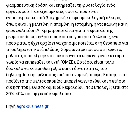
φαρμακευτική δράση και επηρεάζει τη φυσιολογία ενός
οργανισμού. Περιέχει αρκετές ουσίες που είναι
ενδιαφέρουσες από βιοχημική και φαρμακολογική πλευρά,
όπως είναι η μελιτίνη, η απαμίνη, η ισταμίνη, η ντοπαμίνη και η
φωσφολιπάση Α. Χρησιμοποιείται για τη θεραπεία της
ρευματοειδούς αρθρίτιδας και του γαστρικού έλκους, ενώ
προσφάτως έχει αρχίσει να χρησιμοποιείται στη θεραπεία για
τη σκλήρυνση κατά πλάκας. Σύμφωνα με πρόσφατη έρευνα,
μάλιστα, αποδείχτηκε ότι σκοτώνει τα καρκινογόνα κύτταρα,
χωρίς να επηρεάζει τα υγιή (ΟΜΣΕ). Ωστόσο, είναι πολύ
δύσκολο να εκτιμηθεί η αξία και οι δυνατότητες του
δηλητηρίου της μέλισσας από οικονομική άποψη. Επίσης, στα
προϊόντα της μελισσοκομίας μπορεί να ενταχθεί και η ετήσια
αύξηση του μελισσοκομικού κεφαλαίου, που υπολογίζεται στο
30%-40% του αρχικού κεφαλαίου.
Πηγή
agro-business.gr