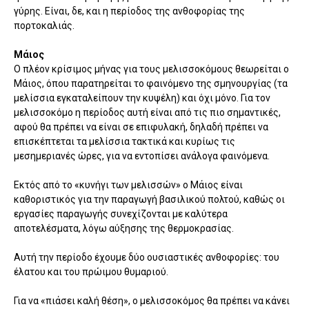
γύρης. Είναι, δε, και η περίοδος της ανθοφορίας της
πορτοκαλιάς.
Μάιος
O πλέον κρίσιμος μήνας για τους μελισσοκόμους θεωρείται ο
Μάιος, όπου παρατηρείται το φαινόμενο της σμηνουργίας (τα
μελίσσια εγκαταλείπουν την κυψέλη) και όχι μόνο. Για τον
μελισσοκόμο η περίοδος αυτή είναι από τις πιο σημαντικές,
αφού θα πρέπει να είναι σε επιφυλακή, δηλαδή πρέπει να
επισκέπτεται τα μελίσσια τακτικά και κυρίως τις
μεσημεριανές ώρες, για να εντοπίσει ανάλογα φαινόμενα.
Εκτός από το «κυνήγι των μελισσών» ο Μάιος είναι
καθοριστικός για την παραγωγή βασιλικού πολτού, καθώς οι
εργασίες παραγωγής συνεχίζονται με καλύτερα
αποτελέσματα, λόγω αύξησης της θερμοκρασίας.
Αυτή την περίοδο έχουμε δύο ουσιαστικές ανθοφορίες: του
έλατου και του πρώιμου θυμαριού.
Για να «πιάσει καλή θέση», ο μελισσοκόμος θα πρέπει να κάνει