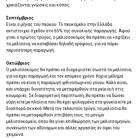
χρειάζονται γνώσεις και κόπος.
Σεπτέμβριος
Είναι ο μήνας του πεύκου. Το πευκόμελο στην Ελλάδα
αντιστοιχεί σχεδόν στο 65% της συνολικής παραγωγής. Αφού
γίνει ο πρώτος τρύγος, ο μελισσοκόμος θα πρέπει να «σφίξει»
τα μελίσσια, να κατεβάσει δηλαδή ορόφους, για να πάρει
περισσότερη παραγωγή.
Οκτώβριος
Ο μελισσοκόμος θα πρέπει να διαχειριστεί σωστά τα μελίσσια,
για να έχει παραγωγή και τον επόμενο χρόνο. Κύριο μέλημα
πρέπει να είναι η παραγωγή φθινοπωρινού γόνου. Καλό είναι,
εάν υπάρχει δυνατότητα, να μεταφερθούν στα ρείκια ή στις
κουμαριές. Σε διαφορετική περίπτωση, θα πρέπει να δώσει
γύρη είτε με πλαίσια που θα έχει φυλαγμένα στα ψυγεία είτε με
διασπορά σε κενά. Μετά τον τελευταίο τρύγο, τα μελίσσια θα
πρέπει να μεταφερθούν στη βάση τους, το μόνιμο
μελισσοκομείο, όπου θα γίνει επιθεώρηση των μελισσομηνών,
συνένωση των αδύναμων και άλλες εργασίες εν όψει του
χειμώνα.