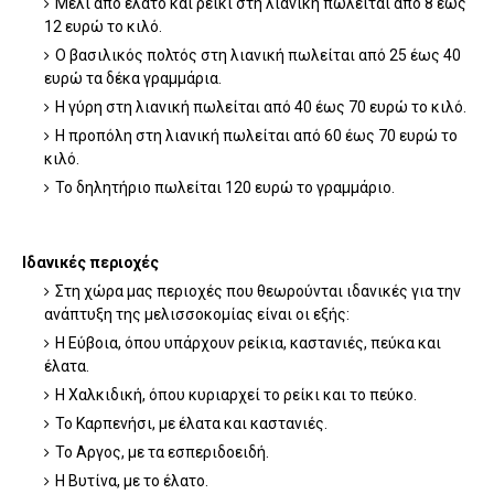
Μέλι από έλατο και ρείκι στη λιανική πωλείται απο 8 έως
12 ευρώ το κιλό.
Ο βασιλικός πολτός στη λιανική πωλείται από 25 έως 40
ευρώ τα δέκα γραμμάρια.
Η γύρη στη λιανική πωλείται από 40 έως 70 ευρώ το κιλό.
Η προπόλη στη λιανική πωλείται από 60 έως 70 ευρώ το
κιλό.
Το δηλητήριο πωλείται 120 ευρώ το γραμμάριο.
Ιδανικές περιοχές
Στη χώρα μας περιοχές που θεωρούνται ιδανικές για την
ανάπτυξη της μελισσοκομίας είναι οι εξής:
Η Εύβοια, όπου υπάρχουν ρείκια, καστανιές, πεύκα και
έλατα.
Η Χαλκιδική, όπου κυριαρχεί το ρείκι και το πεύκο.
Το Καρπενήσι, με έλατα και καστανιές.
Το Αργος, με τα εσπεριδοειδή.
Η Βυτίνα, με το έλατο.