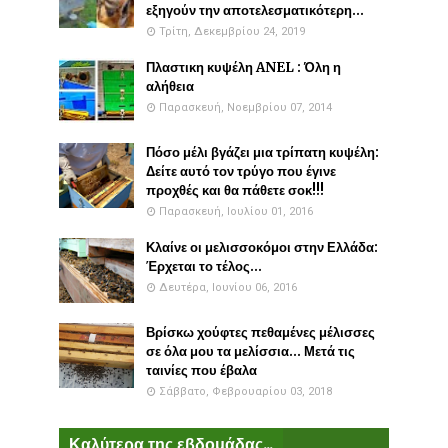
εξηγούν την αποτελεσματικότερη...
Τρίτη, Δεκεμβρίου 24, 2019
Πλαστικη κυψέλη ANEL : Όλη η
αλήθεια
Παρασκευή, Νοεμβρίου 07, 2014
Πόσο μέλι βγάζει μια τρίπατη κυψέλη:
Δείτε αυτό τον τρύγο που έγινε
προχθές και θα πάθετε σοκ!!!
Παρασκευή, Ιουλίου 01, 2016
Κλαίνε οι μελισσοκόμοι στην Ελλάδα:
Έρχεται το τέλος...
Δευτέρα, Ιουνίου 06, 2016
Βρίσκω χούφτες πεθαμένες μέλισσες
σε όλα μου τα μελίσσια... Μετά τις
ταινίες που έβαλα
Σάββατο, Φεβρουαρίου 03, 2018
Καλύτερα της εβδομάδας...