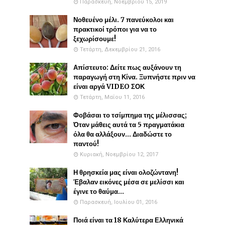
Παρασκευή, Νοεμβρίου 15, 2019
Νοθευένο μέλι. 7 πανεύκολοι και
πρακτικοί τρόποι για να το
ξεχωρίσουμε!
Τετάρτη, Δεκεμβρίου 21, 2016
Απίστευτο: Δείτε πως αυξάνουν τη
παραγωγή στη Κίνα. Ξυπνήστε πριν να
είναι αργά VIDEO ΣΟΚ
Τετάρτη, Μαΐου 11, 2016
Φοβάσαι το τσίμπημα της μέλισσας;
Όταν μάθεις αυτά τα 5 πραγματάκια
όλα θα αλλάξουν... Διαδώστε το
παντού!
Κυριακή, Νοεμβρίου 12, 2017
Η θρησκεία μας είναι ολοζώντανη!
Έβαλαν εικόνες μέσα σε μελίσσι και
έγινε το θαύμα...
Παρασκευή, Ιουλίου 01, 2016
Ποιά είναι τα 18 Καλύτερα Ελληνικά