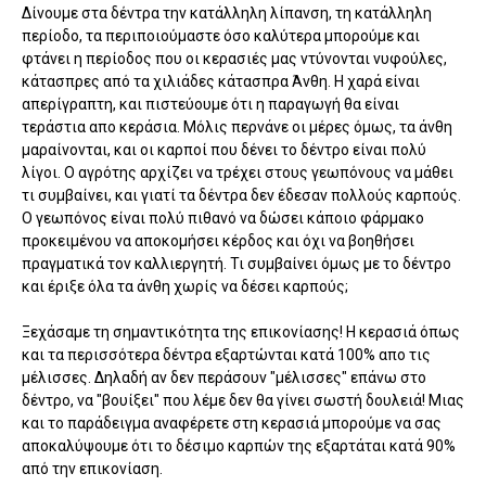
Δίνουμε στα δέντρα την κατάλληλη λίπανση, τη κατάλληλη
περίοδο, τα περιποιούμαστε όσο καλύτερα μπορούμε και
φτάνει η περίοδος που οι κερασιές μας ντύνονται νυφούλες,
κάτασπρες από τα χιλιάδες κάτασπρα Άνθη. Η χαρά είναι
απερίγραπτη, και πιστεύουμε ότι η παραγωγή θα είναι
τεράστια απο κεράσια. Μόλις περνάνε οι μέρες όμως, τα άνθη
μαραίνονται, και οι καρποί που δένει το δέντρο είναι πολύ
λίγοι.
Ο αγρότης αρχίζει να τρέχει στους γεωπόνους να μάθει
τι συμβαίνει, και γιατί τα δέντρα δεν έδεσαν πολλούς καρπούς.
Ο γεωπόνος είναι πολύ πιθανό να δώσει κάποιο φάρμακο
προκειμένου να αποκομήσει κέρδος και όχι να βοηθήσει
πραγματικά τον καλλιεργητή. Τι συμβαίνει όμως με το δέντρο
και έριξε όλα τα άνθη χωρίς να δέσει καρπούς;
Ξεχάσαμε τη σημαντικότητα της επικονίασης! Η κερασιά όπως
και τα περισσότερα δέντρα εξαρτώνται κατά 100% απο τις
μέλισσες. Δηλαδή αν δεν περάσουν "μέλισσες" επάνω στο
δέντρο, να "βουίξει" που λέμε δεν θα γίνει σωστή δουλειά! Μιας
και το παράδειγμα αναφέρετε στη κερασιά μπορούμε να σας
αποκαλύψουμε ότι το δέσιμο καρπών της εξαρτάται κατά 90%
από την επικονίαση.