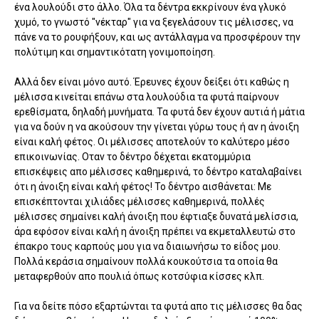
ένα λουλούδι στο άλλο. Όλα τα δέντρα εκκρίνουν ένα γλυκό
χυμό, το γνωστό "νέκταρ" για να ξεγελάσουν τις μέλισσες, να
πάνε να το ρουφήξουν, και ως αντάλλαγμα να προσφέρουν την
πολύτιμη και σημαντικότατη γονιμοποίηση.
Αλλά δεν είναι μόνο αυτό. Έρευνες έχουν δείξει ότι καθώς η
μέλισσα κινείται επάνω στα λουλούδια τα φυτά παίρνουν
ερεθίσματα, δηλαδή μυνήματα. Τα φυτά δεν έχουν αυτιά ή μάτια
για να δούν η να ακούσουν την γίνεται γύρω τους ή αν η άνοιξη
είναι καλή φέτος. Οι μέλισσες αποτελούν το καλύτερο μέσο
επικοινωνίας. Οταν το δέντρο δέχεται εκατομμύρια
επισκέψεις απο μέλισσες καθημερινά, το δέντρο καταλαβαίνει
ότι η άνοιξη είναι καλή φέτος! Το δέντρο αισθάνεται: Με
επισκέπτονται χιλιάδες μέλισσες καθημερινά, πολλές
μέλισσες σημαίνει καλή άνοιξη που έφτιαξε δυνατά μελίσσια,
άρα εφόσον είναι καλή η άνοιξη πρέπει να εκμεταλλευτώ στο
έπακρο τους καρπούς μου για να διαιωνήσω το είδος μου.
Πολλά κεράσια σημαίνουν πολλά κουκούτσια τα οποία θα
μεταφερθούν απο πουλιά όπως κοτσύφια κίσσες κλπ.
Για να δείτε πόσο εξαρτώνται τα φυτά απο τις μέλισσες θα δας