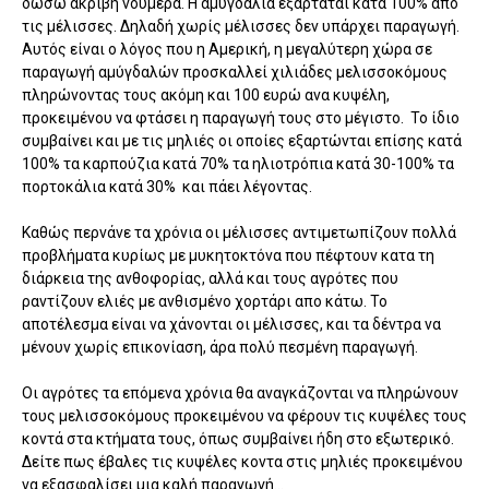
δώσω ακριβή νούμερα. Η αμυγδαλιά εξαρτάται κατά 100% απο
τις μέλισσες. Δηλαδή χωρίς μέλισσες δεν υπάρχει παραγωγή.
Αυτός είναι ο λόγος που η Αμερική, η μεγαλύτερη χώρα σε
παραγωγή αμύγδαλών προσκαλλεί χιλιάδες μελισσοκόμους
πληρώνοντας τους ακόμη και 100 ευρώ ανα κυψέλη,
προκειμένου να φτάσει η παραγωγή τους στο μέγιστο. Το ίδιο
συμβαίνει και με τις μηλιές οι οποίες εξαρτώνται επίσης κατά
100% τα καρπούζια κατά 70% τα ηλιοτρόπια κατά 30-100% τα
πορτοκάλια κατά 30% και πάει λέγοντας.
Καθώς περνάνε τα χρόνια οι μέλισσες αντιμετωπίζουν πολλά
προβλήματα κυρίως με μυκητοκτόνα που πέφτουν κατα τη
διάρκεια της ανθοφορίας, αλλά και τους αγρότες που
ραντίζουν ελιές με ανθισμένο χορτάρι απο κάτω. Το
αποτέλεσμα είναι να χάνονται οι μέλισσες, και τα δέντρα να
μένουν χωρίς επικονίαση, άρα πολύ πεσμένη παραγωγή.
Οι αγρότες τα επόμενα χρόνια θα αναγκάζονται να πληρώνουν
τους μελισσοκόμους προκειμένου να φέρουν τις κυψέλες τους
κοντά στα κτήματα τους, όπως συμβαίνει ήδη στο εξωτερικό.
Δείτε πως έβαλες τις κυψέλες κοντα στις μηλιές προκειμένου
να εξασφαλίσει μια καλή παραγωγή...