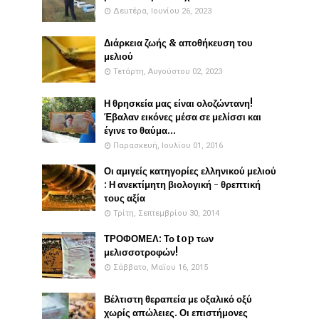
Δευτέρα, Ιουνίου 26, 2023
Διάρκεια ζωής & αποθήκευση του
μελιού
Τετάρτη, Αυγούστου 02, 2023
Η θρησκεία μας είναι ολοζώντανη!
Έβαλαν εικόνες μέσα σε μελίσσι και
έγινε το θαύμα...
Παρασκευή, Ιουλίου 01, 2016
Οι αμιγείς κατηγορίες ελληνικού μελιού
: Η ανεκτίμητη βιολογική - θρεπτική
τους αξία
Τρίτη, Σεπτεμβρίου 30, 2014
ΤΡΟΦΟΜΕΛ: Το top των
μελισσοτροφών!
Σάββατο, Μαΐου 16, 2015
Βέλτιστη θεραπεία με οξαλικό οξύ
χωρίς απώλειες. Οι επιστήμονες