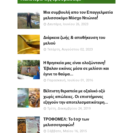
Μια συμβουλή απο τον Επαγγελματία
μελισσοκόμο Μόσχο Ντιώνια!
Δευτέρα, Ιουνίου 26, 2023
Διάρκεια ζωής & αποθήκευση του
μελιού
Τετάρτη, Αυγούστου 02, 2023
Η θρησκεία μας είναι ολοζώντανη!
Έβαλαν εικόνες μέσα σε μελίσσι και
έγινε το θαύμα...
Παρασκευή, Ιουλίου 01, 2016
Βέλτιστη θεραπεία με οξαλικό οξύ
χωρίς απώλειες. Οι επιστήμονες
εξηγούν την αποτελεσματικότερη...
Τρίτη, Δεκεμβρίου 24, 2019
ΤΡΟΦΟΜΕΛ: Το top των
μελισσοτροφών!
Σάββατο, Μαΐου 16, 2015