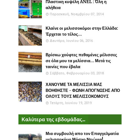
Πλαστικη κυψέλη ANEL : Όλη η
αλήθεια
Παρασκευή, Νοεμβρίου 07, 2014
Κλαίνε οι μελισσοκόμοι στην Ελλάδα:
Έρχεται το τέλος...
Δευτέρα, Ιουνίου 06, 2016
Βρίσκω χούφτες πεθαμένες μέλισσες
σε όλα μου τα μελίσσια... Μετά τις
ταινίες που έβαλα
Σάββατο, Φεβρουαρίου 03, 2018
ΧΑΝΟΥΜΕ ΤΑ ΜΕΛΙΣΣΙΑ ΜΑΣ
ΒΟΗΘΗΣΤΕ - ΦΩΝΗ ΑΠΟΓΝΩΣΗΣ ΑΠΟ
ΟΛΟΥΣ ΤΟΥΣ ΜΕΛΙΣΣΟΚΟΜΟΥΣ
Τετάρτη, Ιουνίου 19, 2019
Καλύτερα της εβδομάδας...
Μια συμβουλή απο τον Επαγγελματία
μελισσοκόμο Μόσχο Ντιώνια!