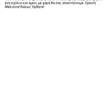
ένα σχόλιο και εμείς με χαρά θα σας απαντήσουμε. Ορεινή
Μέλισσα! Καλώς Ήρθατε!