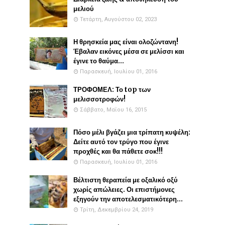
μελιού
Τετάρτη, Αυγούστου 02, 2023
Η θρησκεία μας είναι ολοζώντανη!
Έβαλαν εικόνες μέσα σε μελίσσι και
έγινε το θαύμα...
Παρασκευή, Ιουλίου 01, 2016
ΤΡΟΦΟΜΕΛ: Το top των
μελισσοτροφών!
Σάββατο, Μαΐου 16, 2015
Πόσο μέλι βγάζει μια τρίπατη κυψέλη:
Δείτε αυτό τον τρύγο που έγινε
προχθές και θα πάθετε σοκ!!!
Παρασκευή, Ιουλίου 01, 2016
Βέλτιστη θεραπεία με οξαλικό οξύ
χωρίς απώλειες. Οι επιστήμονες
εξηγούν την αποτελεσματικότερη...
Τρίτη, Δεκεμβρίου 24, 2019