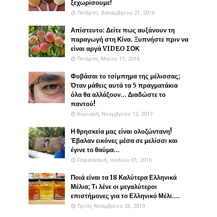
ξεχωρίσουμε!
Τετάρτη, Δεκεμβρίου 21, 2016
Απίστευτο: Δείτε πως αυξάνουν τη
παραγωγή στη Κίνα. Ξυπνήστε πριν να
είναι αργά VIDEO ΣΟΚ
Τετάρτη, Μαΐου 11, 2016
Φοβάσαι το τσίμπημα της μέλισσας;
Όταν μάθεις αυτά τα 5 πραγματάκια
όλα θα αλλάξουν... Διαδώστε το
παντού!
Κυριακή, Νοεμβρίου 12, 2017
Η θρησκεία μας είναι ολοζώντανη!
Έβαλαν εικόνες μέσα σε μελίσσι και
έγινε το θαύμα...
Παρασκευή, Ιουλίου 01, 2016
Ποιά είναι τα 18 Καλύτερα Ελληνικά
Μέλια; Τι λένε οι μεγαλύτεροι
επιστήμονες για το Ελληνικό Μέλι....
Τρίτη, Νοεμβρίου 26, 2019