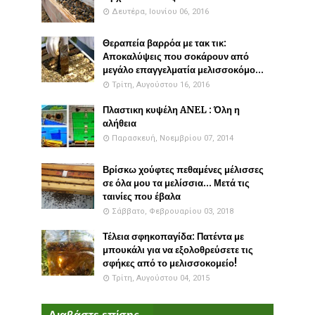
Δευτέρα, Ιουνίου 06, 2016
Θεραπεία βαρρόα με τακ τικ:
Αποκαλύψεις που σοκάρουν από
μεγάλο επαγγελματία μελισσοκόμο...
Τρίτη, Αυγούστου 16, 2016
Πλαστικη κυψέλη ANEL : Όλη η
αλήθεια
Παρασκευή, Νοεμβρίου 07, 2014
Βρίσκω χούφτες πεθαμένες μέλισσες
σε όλα μου τα μελίσσια... Μετά τις
ταινίες που έβαλα
Σάββατο, Φεβρουαρίου 03, 2018
Τέλεια σφηκοπαγίδα: Πατέντα με
μπουκάλι για να εξολοθρεύσετε τις
σφήκες από το μελισσοκομείο!
Τρίτη, Αυγούστου 04, 2015
Διαβάστε επίσης...