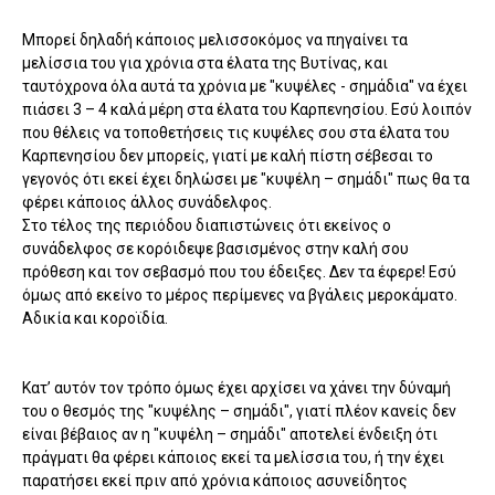
Μπορεί δηλαδή κάποιος μελισσοκόμος να πηγαίνει τα
μελίσσια του για χρόνια στα έλατα της Βυτίνας, και
ταυτόχρονα όλα αυτά τα χρόνια με "κυψέλες - σημάδια" να έχει
πιάσει 3 – 4 καλά μέρη στα έλατα του Καρπενησίου. Εσύ λοιπόν
που θέλεις να τοποθετήσεις τις κυψέλες σου στα έλατα του
Καρπενησίου δεν μπορείς, γιατί με καλή πίστη σέβεσαι το
γεγονός ότι εκεί έχει δηλώσει με "κυψέλη – σημάδι" πως θα τα
φέρει κάποιος άλλος συνάδελφος.
Στο τέλος της περιόδου διαπιστώνεις ότι εκείνος ο
συνάδελφος σε κορόιδεψε βασισμένος στην καλή σου
πρόθεση και τον σεβασμό που του έδειξες. Δεν τα έφερε! Εσύ
όμως από εκείνο το μέρος περίμενες να βγάλεις μεροκάματο.
Αδικία και κοροϊδία.
Κατ’ αυτόν τον τρόπο όμως έχει αρχίσει να χάνει την δύναμή
του ο θεσμός της "κυψέλης – σημάδι", γιατί πλέον κανείς δεν
είναι βέβαιος αν η "κυψέλη – σημάδι" αποτελεί ένδειξη ότι
πράγματι θα φέρει κάποιος εκεί τα μελίσσια του, ή την έχει
παρατήσει εκεί πριν από χρόνια κάποιος ασυνείδητος