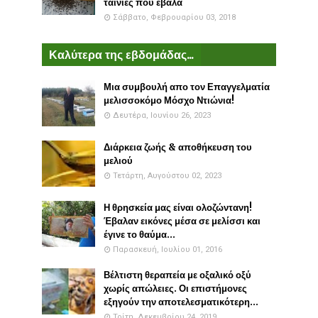
ταινίες που έβαλα
Σάββατο, Φεβρουαρίου 03, 2018
Καλύτερα της εβδομάδας...
Μια συμβουλή απο τον Επαγγελματία
μελισσοκόμο Μόσχο Ντιώνια!
Δευτέρα, Ιουνίου 26, 2023
Διάρκεια ζωής & αποθήκευση του
μελιού
Τετάρτη, Αυγούστου 02, 2023
Η θρησκεία μας είναι ολοζώντανη!
Έβαλαν εικόνες μέσα σε μελίσσι και
έγινε το θαύμα...
Παρασκευή, Ιουλίου 01, 2016
Βέλτιστη θεραπεία με οξαλικό οξύ
χωρίς απώλειες. Οι επιστήμονες
εξηγούν την αποτελεσματικότερη...
Τρίτη, Δεκεμβρίου 24, 2019