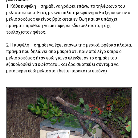
1. Κάθε κυψέλη – σημάδι να γράφει επάνω το τηλέφωνο του
μελισσοκόμου. Έτσι, με ένα απλό τηλεφώνημα θα ξέρουμε αν ο
μελισσοκόμος εκείνος βρίσκεται εν ζωή και αν υπάρχει
πράγματι πρόθεση να μεταφέρει εδώ μελίσσια, ή όχι,
τουλάχιστον φέτος.
2. Η κυψέλη – σημάδι να έχει επάνω της μερικά φρέσκα κλαδιά,
πράγμα που δηλώνει από μακριά ότι πριν από λίγο καιρό ο
μελισσοκόμος ήταν εδώ για να ελέγξει αν το σημάδι του
εξακολουθεί να υφίσταται, και άρα σκοπεύει σύντομα να
μεταφέρει εδώ μελίσσια. (δείτε παρακάτω εικόνα)