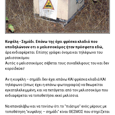
Κυψέλη - Σημάδι. Επάνω της έχει φρέσκα κλαδιά που
υποδηλώνουν οτι ο μελισσοκόμος ήταν πρόσφατα εδώ,
άρα ενδιαφέρεται. Επίσης γράφει όνομα και τηλέφωνο του
μελισσοκόμου.
Αυτός ο μελισσοκόμος σέβεται τους συναδέλφους του και δεν
κοροϊδεύει!
Αν η κυψέλη – σημάδι δεν έχει επάνω ΚΑΙ φρέσκα κλαδιά ΚΑΙ
τηλέφωνο (όπως έχει η επάνω φωτογραφία) να θεωρείται
εγκαταλελειμμένη, και να πετάγεται από τον μελισσοκόμο που
ενδιαφέρεται να τοποθετήσει εκεί μελίσσια.
Να επαναλάβω και να τονίσω ότι το "πιάσιμο" ενός μέρους με
τοποθέτηση "κυψέλης – σημάδι" είναι ΘΕΣΜΟΣ που στηρίζεται