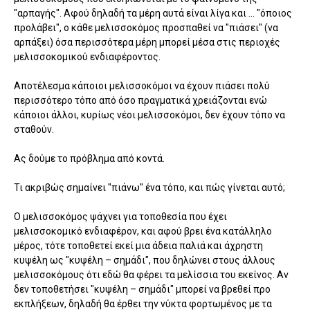
"αρπαγής". Αφού δηλαδή τα μέρη αυτά είναι λίγα και ... "όποιος
προλάβει", ο κάθε μελισσοκόμος προσπαθεί να "πιάσει" (να
αρπάξει) όσα περισσότερα μέρη μπορεί μέσα στις περιοχές
μελισσοκομικού ενδιαφέροντος.
Αποτέλεσμα κάποιοι μελισσοκόμοι να έχουν πιάσει πολύ
περισσότερο τόπο από όσο πραγματικά χρειάζονται ενώ
κάποιοι άλλοι, κυρίως νέοι μελισσοκόμοι, δεν έχουν τόπο να
σταθούν.
Ας δούμε το πρόβλημα από κοντά.
Τι ακριβώς σημαίνει "πιάνω" ένα τόπο, και πώς γίνεται αυτό;
Ο μελισσοκόμος ψάχνει για τοποθεσία που έχει
μελισσοκομικό ενδιαφέρον, και αφού βρει ένα κατάλληλο
μέρος, τότε τοποθετεί εκεί μια άδεια παλιά και άχρηστη
κυψέλη ως "κυψέλη – σημάδι", που δηλώνει στους άλλους
μελισσοκόμους ότι εδώ θα φέρει τα μελίσσια του εκείνος. Αν
δεν τοποθετήσει "κυψέλη – σημάδι" μπορεί να βρεθεί προ
εκπλήξεων, δηλαδή θα έρθει την νύκτα φορτωμένος με τα