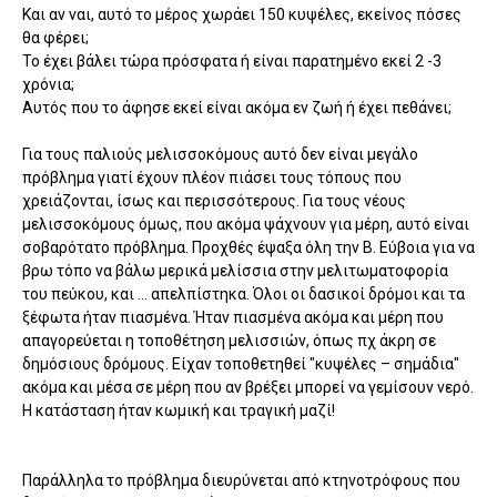
Και αν ναι, αυτό το μέρος χωράει 150 κυψέλες, εκείνος πόσες
θα φέρει;
Το έχει βάλει τώρα πρόσφατα ή είναι παρατημένο εκεί 2 -3
χρόνια;
Αυτός που το άφησε εκεί είναι ακόμα εν ζωή ή έχει πεθάνει;
Για τους παλιούς μελισσοκόμους αυτό δεν είναι μεγάλο
πρόβλημα γιατί έχουν πλέον πιάσει τους τόπους που
χρειάζονται, ίσως και περισσότερους. Για τους νέους
μελισσοκόμους όμως, που ακόμα ψάχνουν για μέρη, αυτό είναι
σοβαρότατο πρόβλημα. Προχθές έψαξα όλη την Β. Εύβοια για να
βρω τόπο να βάλω μερικά μελίσσια στην μελιτωματοφορία
του πεύκου, και … απελπίστηκα. Όλοι οι δασικοί δρόμοι και τα
ξέφωτα ήταν πιασμένα. Ήταν πιασμένα ακόμα και μέρη που
απαγορεύεται η τοποθέτηση μελισσιών, όπως πχ άκρη σε
δημόσιους δρόμους. Είχαν τοποθετηθεί "κυψέλες – σημάδια"
ακόμα και μέσα σε μέρη που αν βρέξει μπορεί να γεμίσουν νερό.
Η κατάσταση ήταν κωμική και τραγική μαζί!
Παράλληλα το πρόβλημα διευρύνεται από κτηνοτρόφους που