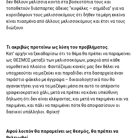
δεν θέλουν μελίσσια κοντά στα βοσκοτόπια τους και
τοποθετούν διάσπαρτες άδειες "κυψέλες – σημάδια" για να
κοροϊδέψουν τους μελισσοκόμους ότι δήθεν τα μέρη εκείνα
είναι πιασμένα από άλλους μελισσοκόμους και έτσι να τους
διώξουν.
Τι ακριβώς προτείνω ως λύση του προβλήματος.
Κατ’ αρχήν να ξεκαθαρίσω ότι το θέμα θα πρέπει να παραμείνει
ως ΘΕΣΜΟΣ μεταξύ των μελισσοκόμων, μακριά από κάθε
νομοθετικό πλαίσιο. Φαντάζομαι κανείς μας δεν θέλει να
υποχρεούται να μαζεύει και παραδίδει στα δασαρχεία έναν
τεράστιο φάκελο με έγγραφα – δικαιολογητικά που θα
αγανακτήσει για να τα μαζέψει μέσα σε αυτό το απέραντο
γραφειοκρατικό χάλι, μετά να πρέπει να κάνει υπεύθυνη
δήλωση ότι δεν είναι ελέφαντας, και μετά να περιμένει και να
περιμένει, και πάλι να περιμένει πότε θα αποφασίσουν οι
δασικοί υπάλληλοι. Φρίκη!
Αφού λοιπόν θα παραμείνει ως θεσμός, θα πρέπει να
βελτιωθεί.