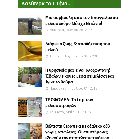
Καλύτερα του μήνα...
Μια συμβουλή απο τον Επαγγελματία
μελισσοκόμο Μόσχο Ντιώνια!
Δευτέρα, Ιουνίου 26, 2023
Διάρκεια ζωής & αποθήκευση του
μελιού
Τετάρτη, Αυγούστου 02, 2023
Η θρησκεία μας είναι ολοζώντανη!
Έβαλαν εικόνες μέσα σε μελίσσι και
έγινε το θαύμα...
Παρασκευή, Ιουλίου 01, 2016
ΤΡΟΦΟΜΕΛ: Το top των
μελισσοτροφών!
Σάββατο, Μαΐου 16, 2015
Βέλτιστη θεραπεία με οξαλικό οξύ
χωρίς απώλειες. Οι επιστήμονες
εξηγούν την αποτελεσματικότερη...