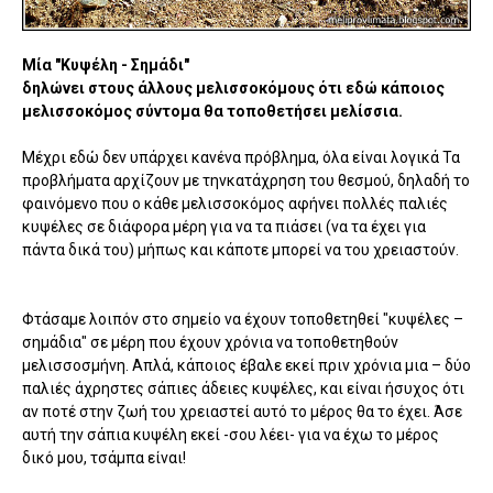
Μία "Κυψέλη - Σημάδι"
δηλώνει στους άλλους μελισσοκόμους ότι εδώ κάποιος
μελισσοκόμος σύντομα θα τοποθετήσει μελίσσια.
Μέχρι εδώ δεν υπάρχει κανένα πρόβλημα, όλα είναι λογικά Τα
προβλήματα αρχίζουν με τηνκατάχρηση του θεσμού, δηλαδή το
φαινόμενο που ο κάθε μελισσοκόμος αφήνει πολλές παλιές
κυψέλες σε διάφορα μέρη για να τα πιάσει (να τα έχει για
πάντα δικά του) μήπως και κάποτε μπορεί να του χρειαστούν.
Φτάσαμε λοιπόν στο σημείο να έχουν τοποθετηθεί "κυψέλες –
σημάδια" σε μέρη που έχουν χρόνια να τοποθετηθούν
μελισσοσμήνη. Απλά, κάποιος έβαλε εκεί πριν χρόνια μια – δύο
παλιές άχρηστες σάπιες άδειες κυψέλες, και είναι ήσυχος ότι
αν ποτέ στην ζωή του χρειαστεί αυτό το μέρος θα το έχει. Άσε
αυτή την σάπια κυψέλη εκεί -σου λέει- για να έχω το μέρος
δικό μου, τσάμπα είναι!