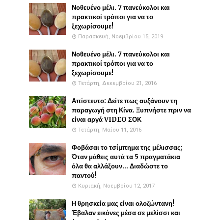
Νοθευένο μέλι. 7 πανεύκολοι και
πρακτικοί τρόποι για να το
ξεχωρίσουμε!
Παρασκευή, Νοεμβρίου 15, 2019
Νοθευένο μέλι. 7 πανεύκολοι και
πρακτικοί τρόποι για να το
ξεχωρίσουμε!
Τετάρτη, Δεκεμβρίου 21, 2016
Απίστευτο: Δείτε πως αυξάνουν τη
παραγωγή στη Κίνα. Ξυπνήστε πριν να
είναι αργά VIDEO ΣΟΚ
Τετάρτη, Μαΐου 11, 2016
Φοβάσαι το τσίμπημα της μέλισσας;
Όταν μάθεις αυτά τα 5 πραγματάκια
όλα θα αλλάξουν... Διαδώστε το
παντού!
Κυριακή, Νοεμβρίου 12, 2017
Η θρησκεία μας είναι ολοζώντανη!
Έβαλαν εικόνες μέσα σε μελίσσι και