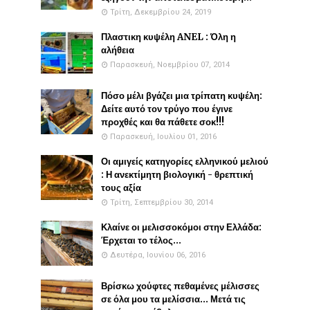
Τρίτη, Δεκεμβρίου 24, 2019
Πλαστικη κυψέλη ANEL : Όλη η
αλήθεια
Παρασκευή, Νοεμβρίου 07, 2014
Πόσο μέλι βγάζει μια τρίπατη κυψέλη:
Δείτε αυτό τον τρύγο που έγινε
προχθές και θα πάθετε σοκ!!!
Παρασκευή, Ιουλίου 01, 2016
Οι αμιγείς κατηγορίες ελληνικού μελιού
: Η ανεκτίμητη βιολογική - θρεπτική
τους αξία
Τρίτη, Σεπτεμβρίου 30, 2014
Κλαίνε οι μελισσοκόμοι στην Ελλάδα:
Έρχεται το τέλος...
Δευτέρα, Ιουνίου 06, 2016
Βρίσκω χούφτες πεθαμένες μέλισσες
σε όλα μου τα μελίσσια... Μετά τις