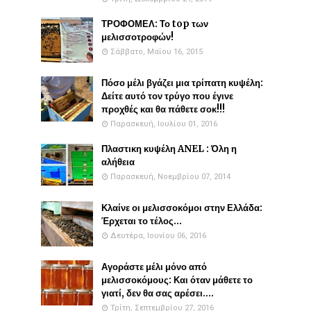
ΤΡΟΦΟΜΕΛ: Το top των
μελισσοτροφών!
Σάββατο, Μαΐου 16, 2015
Πόσο μέλι βγάζει μια τρίπατη κυψέλη:
Δείτε αυτό τον τρύγο που έγινε
προχθές και θα πάθετε σοκ!!!
Παρασκευή, Ιουλίου 01, 2016
Πλαστικη κυψέλη ANEL : Όλη η
αλήθεια
Παρασκευή, Νοεμβρίου 07, 2014
Κλαίνε οι μελισσοκόμοι στην Ελλάδα:
Έρχεται το τέλος...
Δευτέρα, Ιουνίου 06, 2016
Αγοράστε μέλι μόνο από
μελισσοκόμους: Και όταν μάθετε το
γιατί, δεν θα σας αρέσει....
Τρίτη, Σεπτεμβρίου 27, 2016