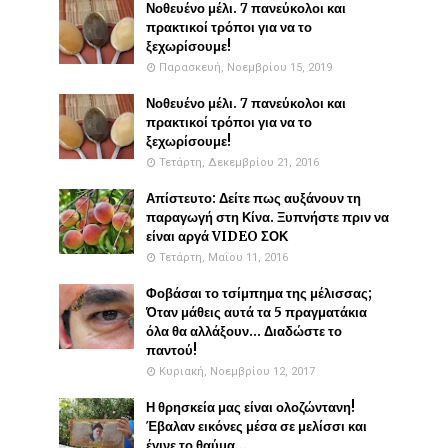
Νοθευένο μέλι. 7 πανεύκολοι και
πρακτικοί τρόποι για να το
ξεχωρίσουμε!
Παρασκευή, Νοεμβρίου 15, 2019
Νοθευένο μέλι. 7 πανεύκολοι και
πρακτικοί τρόποι για να το
ξεχωρίσουμε!
Τετάρτη, Δεκεμβρίου 21, 2016
Απίστευτο: Δείτε πως αυξάνουν τη
παραγωγή στη Κίνα. Ξυπνήστε πριν να
είναι αργά VIDEO ΣΟΚ
Τετάρτη, Μαΐου 11, 2016
Φοβάσαι το τσίμπημα της μέλισσας;
Όταν μάθεις αυτά τα 5 πραγματάκια
όλα θα αλλάξουν... Διαδώστε το
παντού!
Κυριακή, Νοεμβρίου 12, 2017
Η θρησκεία μας είναι ολοζώντανη!
Έβαλαν εικόνες μέσα σε μελίσσι και
έγινε το θαύμα...