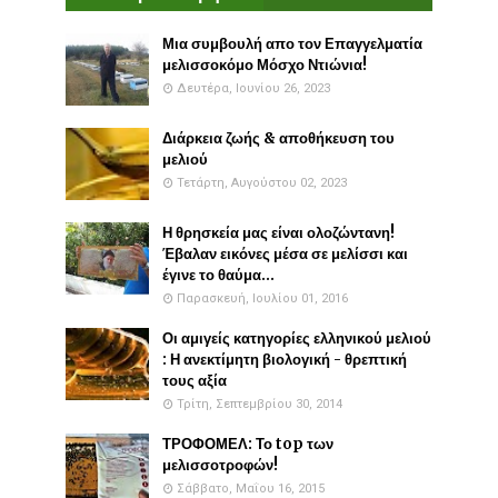
Μια συμβουλή απο τον Επαγγελματία
μελισσοκόμο Μόσχο Ντιώνια!
Δευτέρα, Ιουνίου 26, 2023
Διάρκεια ζωής & αποθήκευση του
μελιού
Τετάρτη, Αυγούστου 02, 2023
Η θρησκεία μας είναι ολοζώντανη!
Έβαλαν εικόνες μέσα σε μελίσσι και
έγινε το θαύμα...
Παρασκευή, Ιουλίου 01, 2016
Οι αμιγείς κατηγορίες ελληνικού μελιού
: Η ανεκτίμητη βιολογική - θρεπτική
τους αξία
Τρίτη, Σεπτεμβρίου 30, 2014
ΤΡΟΦΟΜΕΛ: Το top των
μελισσοτροφών!
Σάββατο, Μαΐου 16, 2015