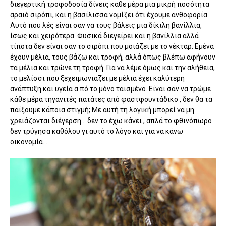
διεγερτική τροφοδοσία δίνεις κάθε μέρα μια μικρή ποσότητα
αραιό σιρόπι, και η βασίλισσα νομίζει ότι έχουμε ανθοφορία.
Αυτό που λές είναι σαν να τους βάλεις μια δίκιλη βανίλλια,
ίσως και χειρότερα. Φυσικά διεγείρει και η βανίλλια αλλά
τίποτα δεν είναι σαν το σιρόπι που μοιάζει με το νέκταρ. Εμένα
έχουν μέλια, τους βάζω και τροφή, αλλά όπως βλέπω αφήνουν
τα μέλια και τρώνε τη τροφή.
Για να λέμε όμως και την αλήθεια,
το μελίσσι που ξεχειμωνιάζει με μέλια έχει καλύτερη
ανάπτυξη και υγεία α πό το μόνο ταϊσμένο. Είναι σαν να τρώμε
κάθε μέρα τηγανιτές πατάτες από φαστφουντάδικο , δεν θα τα
παίξουμε κάποια στιγμή; Με αυτή τη λογική μπορεί να μη
χρειάζονται διέγερση... δεν το έχω κάνει , απλά το φθινόπωρο
δεν τρύγησα καθόλου γι αυτό το λόγο και για να κάνω
οικονομία....