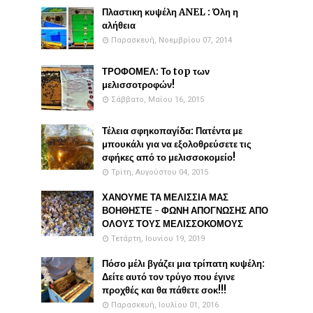
Πλαστικη κυψέλη ANEL : Όλη η
αλήθεια
Παρασκευή, Νοεμβρίου 07, 2014
ΤΡΟΦΟΜΕΛ: Το top των
μελισσοτροφών!
Σάββατο, Μαΐου 16, 2015
Τέλεια σφηκοπαγίδα: Πατέντα με
μπουκάλι για να εξολοθρεύσετε τις
σφήκες από το μελισσοκομείο!
Τρίτη, Αυγούστου 04, 2015
ΧΑΝΟΥΜΕ ΤΑ ΜΕΛΙΣΣΙΑ ΜΑΣ
ΒΟΗΘΗΣΤΕ - ΦΩΝΗ ΑΠΟΓΝΩΣΗΣ ΑΠΟ
ΟΛΟΥΣ ΤΟΥΣ ΜΕΛΙΣΣΟΚΟΜΟΥΣ
Τετάρτη, Ιουνίου 19, 2019
Πόσο μέλι βγάζει μια τρίπατη κυψέλη:
Δείτε αυτό τον τρύγο που έγινε
προχθές και θα πάθετε σοκ!!!
Παρασκευή, Ιουλίου 01, 2016