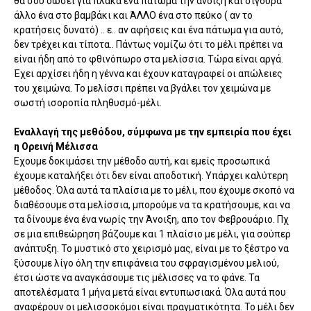
θα σου δώσει για πλάκα ένα πάτωμα την άνοιξη και σίγουρα
άλλο ένα στο βαμβάκι και ΆΛΛΟ ένα στο πεύκο ( αν το
κρατήσεις δυνατό) .. ε.. αν αφήσεις και ένα πάτωμα για αυτό,
δεν τρέχει και τίποτα.. Πάντως νομίζω ότι το μέλι πρέπει να
είναι ήδη από το φθινόπωρο στα μελίσσια. Τώρα είναι αργά.
Έχει αρχίσει ήδη η γέννα και έχουν καταγραφεί οι απώλειες
του χειμώνα. Το μελίσσι πρέπει να βγάλει τον χειμώνα με
σωστή ισοροπία πληθυσμό-μέλι.
Εναλλαγή της μεθόδου, σύμφωνα με την εμπειρία που έχει
η Ορεινή Μέλισσα
Εχουμε δοκιμάσει την μέθοδο αυτή, και εμείς προσωπικά
έχουμε καταλήξει ότι δεν είναι αποδοτική. Υπάρχει καλύτερη
μέθοδος. Όλα αυτά τα πλαίσια με το μέλι, που έχουμε σκοπό να
διαθέσουμε στα μελίσσια, μπορούμε να τα κρατήσουμε, και να
τα δίνουμε ένα ένα νωρίς την Άνοιξη, απο τον Φεβρουάριο. Πχ
σε μια επιθεώρηση βάζουμε και 1 πλαίσιο με μέλι, για σούπερ
ανάπτυξη. Το μυστικό στο χειρισμό μας, είναι με το ξέστρο να
ξύσουμε λίγο όλη την επιφάνεια του σφραγισμένου μελιού,
έτσι ώστε να αναγκάσουμε τις μέλισσες να το φάνε. Τα
αποτελέσματα 1 μήνα μετά είναι εντυπωσιακά. Όλα αυτά που
αναφέρουν οι μελισσοκόμοι είναι πραγματικότητα. Το μέλι δεν