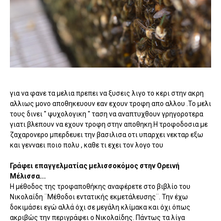
για να φανε τα μελια πρεπει να ξυσεις λιγο το κερι στην ακρη
αλλιως μονο αποθηκευουν εαν εχουν τροφη απο αλλου .Το μελι
τους δινει " ψυχολογικη " ταση να αναπτυχθουν γρηγοροτερα
γιατι βλεπουν να εχουν τροφη στην αποθηκη.Η τροφοδοσια με
ζαχαρονερο μπερδευει την βασιλισα οτι υπαρχει νεκταρ εξω
και γενναει ποιο πολυ , καθε τι εχει τον λογο του
Γράφει επαγγελματίας μελισσοκόμος στην Ορεινή
Μέλισσα...
Η μέθοδος της τροφαποθήκης αναφέρετε στο βιβλίο του
Νικολαίδη ¨Μέθοδοι εντατικής εκμετάλευσης¨. Την έχω
δοκιμάσει εγώ αλλά όχι σε μεγάλη κλίμακα και όχι όπως
ακριβώς την περιγράφει ο Νικολαίδης. Πάντως τα λίγα