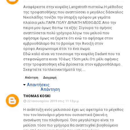
Αναφέρεστε στην κυψέλη Langstroth πιστεύω.Η μέθοδος
της τροφαποθήκης που αναπτύσσει ο μεγάλος δάσκαλος
Νικολαϊδης τονίζει την ύπαρξη ορόφου με γεμάτα
πλαίσια μελι.ΠΑΡΑ ΠΟΛΎ ΔΥΝΑΤΗ ΜΈΘΟΔΟΣ.Απο την
πειρα μου όμως θα πω τα εξής: Σίγουρα το σμήνος
αναπτύσεται πολύ γρήγορα λόγω του μελιού που
αφήσαμε όμως να ξερετε ότι ενώ το αφήσαμε στον
εμβρυοθάλαμο θα το βρούμε την Άνοιξη στον
οροφο.Ακυρωνουμε έτσι το ένα σωμα.
Εδώ καλό είναι να τονισουμε την κυψέλη Dadant που τα
στεφανώματα ειναι 10 έως 15cm μελι.Οτι μέλι αφήνεις
στην τροφαποθηκη εδώ βρίσκεται στον εμβρυοθάλαμο.
Σκεφτείτε τα πλεονεκτήματά της....
Απάντηση
Διαγραφή
Απαντήσεις
Απάντηση
THOMAS KOSKI
22 Ιανουαρίου 2019 στις 11:13 μ.μ.
Η ανάπτυξη ενός μελισσιού έχει ως αφετηρία το μέγεθος
του τον Ιανουάριο μήνα που ουσιαστικά ξεκινά η
ανανέωση του πληθυσμού. Όσο μεγαλύτερο είναι το
μελίσσι τόσο πιο γρήγορα θα αναπτυχθεί βοηθούμενο