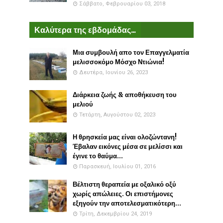
Σάββατο, Φεβρουαρίου 03, 2018
Καλύτερα της εβδομάδας...
Μια συμβουλή απο τον Επαγγελματία
μελισσοκόμο Μόσχο Ντιώνια!
Δευτέρα, Ιουνίου 26, 2023
Διάρκεια ζωής & αποθήκευση του
μελιού
Τετάρτη, Αυγούστου 02, 2023
Η θρησκεία μας είναι ολοζώντανη!
Έβαλαν εικόνες μέσα σε μελίσσι και
έγινε το θαύμα...
Παρασκευή, Ιουλίου 01, 2016
Βέλτιστη θεραπεία με οξαλικό οξύ
χωρίς απώλειες. Οι επιστήμονες
εξηγούν την αποτελεσματικότερη...
Τρίτη, Δεκεμβρίου 24, 2019