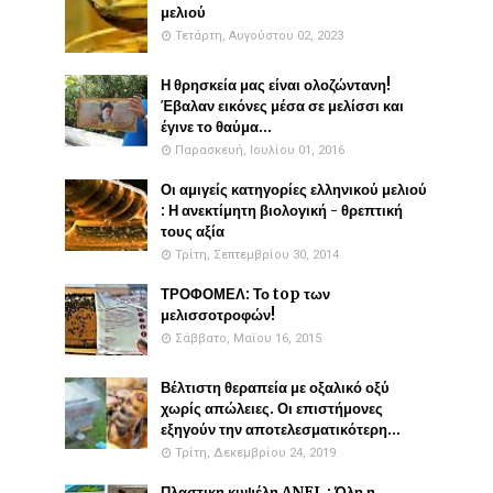
μελιού
Τετάρτη, Αυγούστου 02, 2023
Η θρησκεία μας είναι ολοζώντανη!
Έβαλαν εικόνες μέσα σε μελίσσι και
έγινε το θαύμα...
Παρασκευή, Ιουλίου 01, 2016
Οι αμιγείς κατηγορίες ελληνικού μελιού
: Η ανεκτίμητη βιολογική - θρεπτική
τους αξία
Τρίτη, Σεπτεμβρίου 30, 2014
ΤΡΟΦΟΜΕΛ: Το top των
μελισσοτροφών!
Σάββατο, Μαΐου 16, 2015
Βέλτιστη θεραπεία με οξαλικό οξύ
χωρίς απώλειες. Οι επιστήμονες
εξηγούν την αποτελεσματικότερη...
Τρίτη, Δεκεμβρίου 24, 2019
Πλαστικη κυψέλη ANEL : Όλη η