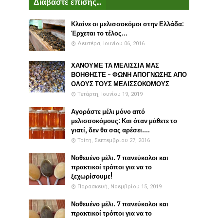
Διαβάστε επίσης...
Κλαίνε οι μελισσοκόμοι στην Ελλάδα:
Έρχεται το τέλος...
Δευτέρα, Ιουνίου 06, 2016
ΧΑΝΟΥΜΕ ΤΑ ΜΕΛΙΣΣΙΑ ΜΑΣ
ΒΟΗΘΗΣΤΕ - ΦΩΝΗ ΑΠΟΓΝΩΣΗΣ ΑΠΟ
ΟΛΟΥΣ ΤΟΥΣ ΜΕΛΙΣΣΟΚΟΜΟΥΣ
Τετάρτη, Ιουνίου 19, 2019
Αγοράστε μέλι μόνο από
μελισσοκόμους: Και όταν μάθετε το
γιατί, δεν θα σας αρέσει....
Τρίτη, Σεπτεμβρίου 27, 2016
Νοθευένο μέλι. 7 πανεύκολοι και
πρακτικοί τρόποι για να το
ξεχωρίσουμε!
Παρασκευή, Νοεμβρίου 15, 2019
Νοθευένο μέλι. 7 πανεύκολοι και
πρακτικοί τρόποι για να το