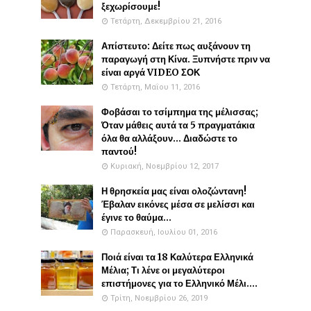
ξεχωρίσουμε!
Τετάρτη, Δεκεμβρίου 21, 2016
Απίστευτο: Δείτε πως αυξάνουν τη
παραγωγή στη Κίνα. Ξυπνήστε πριν να
είναι αργά VIDEO ΣΟΚ
Τετάρτη, Μαΐου 11, 2016
Φοβάσαι το τσίμπημα της μέλισσας;
Όταν μάθεις αυτά τα 5 πραγματάκια
όλα θα αλλάξουν... Διαδώστε το
παντού!
Κυριακή, Νοεμβρίου 12, 2017
Η θρησκεία μας είναι ολοζώντανη!
Έβαλαν εικόνες μέσα σε μελίσσι και
έγινε το θαύμα...
Παρασκευή, Ιουλίου 01, 2016
Ποιά είναι τα 18 Καλύτερα Ελληνικά
Μέλια; Τι λένε οι μεγαλύτεροι
επιστήμονες για το Ελληνικό Μέλι....
Τρίτη, Νοεμβρίου 26, 2019