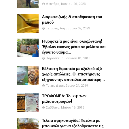
Δευτέρα, Ιουνίου 26, 2023
Διάρκεια ζωής & αποθήκευση του
μελιού
Τετάρτη, Αυγούστου 02, 2023
Η θρησκεία μας είναι ολοζώντανη!
Έβαλαν εικόνες μέσα σε μελίσσι και
έγινε το θαύμα...
Παρασκευή, Ιουλίου 01, 2016
Βέλτιστη θεραπεία με οξαλικό οξύ
χωρίς απώλειες. Οι επιστήμονες
εξηγούν την αποτελεσματικότερη...
Τρίτη, Δεκεμβρίου 24, 2019
ΤΡΟΦΟΜΕΛ: Το top των
μελισσοτροφών!
Σάββατο, Μαΐου 16, 2015
Τέλεια σφηκοπαγίδα: Πατέντα με
μπουκάλι για να εξολοθρεύσετε τις