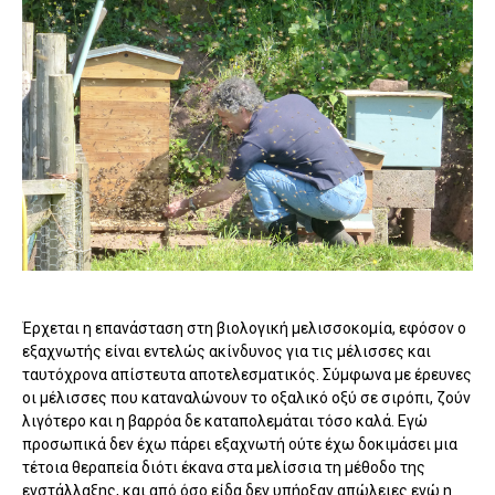
Έρχεται η επανάσταση στη βιολογική μελισσοκομία, εφόσον ο
εξαχνωτής είναι εντελώς ακίνδυνος για τις μέλισσες και
ταυτόχρονα απίστευτα αποτελεσματικός. Σύμφωνα με έρευνες
οι μέλισσες που καταναλώνουν το οξαλικό οξύ σε σιρόπι, ζούν
λιγότερο και η βαρρόα δε καταπολεμάται τόσο καλά. Εγώ
προσωπικά δεν έχω πάρει εξαχνωτή ούτε έχω δοκιμάσει μια
τέτοια θεραπεία διότι έκανα στα μελίσσια τη μέθοδο της
ενστάλλαξης, και από όσο είδα δεν υπήρξαν απώλειες ενώ η