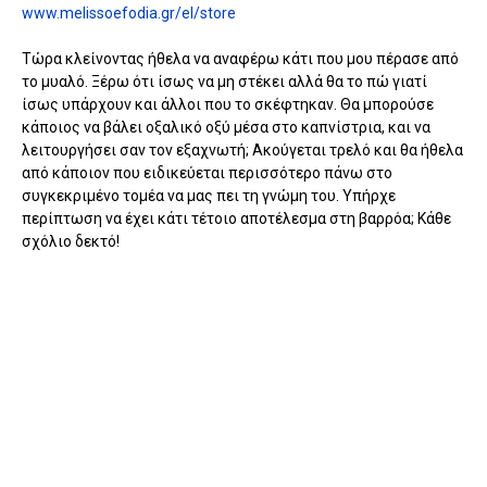
www.melissoefodia.gr/el/store
Τώρα κλείνοντας ήθελα να αναφέρω κάτι που μου πέρασε από
το μυαλό. Ξέρω ότι ίσως να μη στέκει αλλά θα το πώ γιατί
ίσως υπάρχουν και άλλοι που το σκέφτηκαν. Θα μπορούσε
κάποιος να βάλει οξαλικό οξύ μέσα στο καπνίστρια, και να
λειτουργήσει σαν τον εξαχνωτή; Ακούγεται τρελό και θα ήθελα
από κάποιον που ειδικεύεται περισσότερο πάνω στο
συγκεκριμένο τομέα να μας πει τη γνώμη του. Υπήρχε
περίπτωση να έχει κάτι τέτοιο αποτέλεσμα στη βαρρόα; Κάθε
σχόλιο δεκτό!