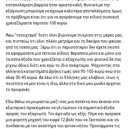
καταπολέμηση βαρρόα ήταν αρκετά καλή. Φυσικά με την
εξάχνωση μπορούμε να έχουμε καλύτερα αποτελέσματα, όμως
το πρόβλημα είναι ότι για να αγοράσουμε την ειδική συσκευή
χρειαζόμαστε περίπου 100 ευρώ.
Λέω "τσουχτερά" διότι όλοι βιώνουμε τη κρίση στις μέρες μας,
και πιστεύω ότι όλοι πλέον μετράμε και τη δεκάρα που φεύγει
από τη τσέπη μας. Ξέρω ότι οι περισσότεροι δεν έχετε σκοπό
να εφαρμόσετε μια τέτοιου είδους θεραπεία μόνο και μόνο για
τα extra έξοδα που χρειάζεται ο εξαχνωτής και φυσικά δε σας
ρίχνω άδικο διότι και εγώ το ίδιο σκέφτομαι. Ψάχνοντας στα
ελληνικά καταστήματα βρήκα τιμές από 95-105 ευρώ ενώ στο
ebay 30-45 ευρώ. Δε λέω ότι οι Έλληνες μας κλέβουν, ίσως η
ποιότητα να μην είναι η ίδια, άλλα στο δικό μου μυαλό έρχεται
το προφανές.
Εδώ θέλω να μοιραστώ μαζί σας μια πατέντα που έκαναν στο
εξωτερικό προκειμένου να γλιτώσουν τα σημαντικά έξοδα
αγοράς του εξαχνωτή. Τον έφτιαξε ως εξής: Πήγε και αγόρασε
μια φορητή μηχανή του καφέ 12 βόλτ που να ζεσταίνει και να
συνδέεται με τον αναπτήρα του αυτοκινήτου. Προσάρμοσε τις