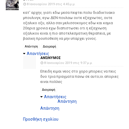
8 Ιανουαρίου 2019 στις 4:45 μ.μ.
κατ' αρχην, γιατι εδω μεσα πεφτει πολυ διαδικτυακο
μπουλινγκ, εγω ΔΕΝ πουλαω ουτε εξαχνωτες, ουτε
οξαλικο οξυ, αλλα σαν μελισσοκομος εδω και καμια
20αρια χρονια εχω διαπιστωσει οτι η εξαχνωση
οξαλικου ειναι η πιο αποτελεσματικη θεραπεια, με
βασικη προυποθεση να μην υπαρχει γονος.
Απάντηση
Διαγραφή
Απαντήσεις
ΑΝΏΝΥΜΟΣ
8 Ιανουαρίου 2019 στις 9:37 μ.μ.
Επειδη ειμαι νεος στο χορο μπορεις να πεις
δυο τρια πραγματα πανω σε αυτο;οι αποριες
ειναι πολλες
Διαγραφή
Απαντήσεις
Απάντηση
Απάντηση
Προσθήκη σχολίου