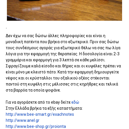
΄
Δεν έχω να σας δώσω άλλες πληροφορίες και είναι η
μοναδική πατέντα που βρήκα στο εξωτερικό. Πριν σας δώσω
τους συνδέσμους αγοράς για εξωτερικό θέλω να σας πω λίγα
λόγια για την εφαρμογή της θεραπείας. Η δοσολογία είναι 2-3
γραμμάρια και εφαρμογή για 3 λεπτά σε κάθε μελίσσι.
Σφραγίζουμε καλά είσοδο και θήρες και οι κυψέλες πρέπει να
είναι μόνο με κλειστό πάτο. Κατά την εφαρμογή δημιουργείτε
νέφος και οι κρύσταλλοι του οξαλικού οξέος στέκονται
παντού στη κυψέλη στις μέλισσες στις κηρήθρες και τελικά
στα βαρρόα τα οποία ψοφάνε.
Για να αγοράσετε από το ebay δείτε
εδώ
Στην Ελλάδα βρήκα τα εξής καταστήματα:
http://www.bee-smart.gr/exachnotes
http://www.anel.gr
http://www.bee-shop.gr/proionta