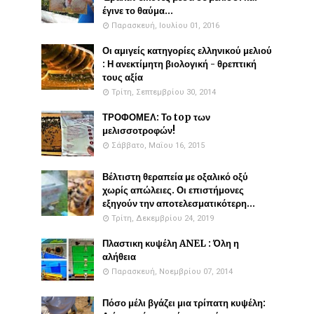
έγινε το θαύμα...
Παρασκευή, Ιουλίου 01, 2016
Οι αμιγείς κατηγορίες ελληνικού μελιού
: Η ανεκτίμητη βιολογική - θρεπτική
τους αξία
Τρίτη, Σεπτεμβρίου 30, 2014
ΤΡΟΦΟΜΕΛ: Το top των
μελισσοτροφών!
Σάββατο, Μαΐου 16, 2015
Βέλτιστη θεραπεία με οξαλικό οξύ
χωρίς απώλειες. Οι επιστήμονες
εξηγούν την αποτελεσματικότερη...
Τρίτη, Δεκεμβρίου 24, 2019
Πλαστικη κυψέλη ANEL : Όλη η
αλήθεια
Παρασκευή, Νοεμβρίου 07, 2014
Πόσο μέλι βγάζει μια τρίπατη κυψέλη: