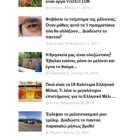
είναι αργά VIDEO ΣΟΚ
Τετάρτη, Μαΐου 11, 2016
Φοβάσαι το τσίμπημα της μέλισσας;
Όταν μάθεις αυτά τα 5 πραγματάκια
όλα θα αλλάξουν... Διαδώστε το
παντού!
Κυριακή, Νοεμβρίου 12, 2017
Η θρησκεία μας είναι ολοζώντανη!
Έβαλαν εικόνες μέσα σε μελίσσι και
έγινε το θαύμα...
Παρασκευή, Ιουλίου 01, 2016
Ποιά είναι τα 18 Καλύτερα Ελληνικά
Μέλια; Τι λένε οι μεγαλύτεροι
επιστήμονες για το Ελληνικό Μέλι....
Τρίτη, Νοεμβρίου 26, 2019
Έκλεψαν το μελισσοκομικό μου
τρέλερ. Διαδώστε το παντού
παρακαλώ μήπως βρεθεί
Πέμπτη, Μαΐου 12, 2016