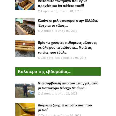
Δείτε αυτό τον τρύγο που έγινε
προχθές και θα πάθετε σοκ!!!
Παρασκευή, Ιουλίου 01, 2016
Κλαίνε οι μελισσοκόμοι στην Ελλάδα:
Έρχεται το τέλος...
Δευτέρα, Ιουνίου 06, 2016
Βρίσκω χούφτες πεθαμένες μέλισσες
σε όλα μου τα μελίσσια... Μετά τις
ταινίες που έβαλα
Σάββατο, Φεβρουαρίου 03, 2018
Καλύτερα της εβδομάδας...
Μια συμβουλή απο τον Επαγγελματία
μελισσοκόμο Μόσχο Ντιώνια!
Δευτέρα, Ιουνίου 26, 2023
Διάρκεια ζωής & αποθήκευση του
μελιού
Τετάρτη, Αυγούστου 02, 2023