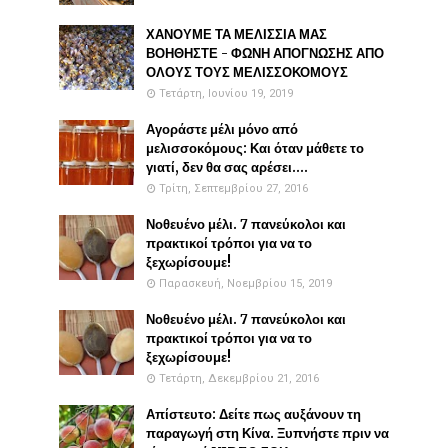
ΧΑΝΟΥΜΕ ΤΑ ΜΕΛΙΣΣΙΑ ΜΑΣ
ΒΟΗΘΗΣΤΕ - ΦΩΝΗ ΑΠΟΓΝΩΣΗΣ ΑΠΟ
ΟΛΟΥΣ ΤΟΥΣ ΜΕΛΙΣΣΟΚΟΜΟΥΣ
Τετάρτη, Ιουνίου 19, 2019
Αγοράστε μέλι μόνο από
μελισσοκόμους: Και όταν μάθετε το
γιατί, δεν θα σας αρέσει....
Τρίτη, Σεπτεμβρίου 27, 2016
Νοθευένο μέλι. 7 πανεύκολοι και
πρακτικοί τρόποι για να το
ξεχωρίσουμε!
Παρασκευή, Νοεμβρίου 15, 2019
Νοθευένο μέλι. 7 πανεύκολοι και
πρακτικοί τρόποι για να το
ξεχωρίσουμε!
Τετάρτη, Δεκεμβρίου 21, 2016
Απίστευτο: Δείτε πως αυξάνουν τη
παραγωγή στη Κίνα. Ξυπνήστε πριν να