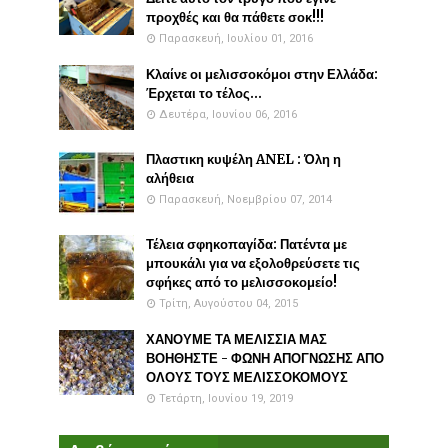
προχθές και θα πάθετε σοκ!!!
Παρασκευή, Ιουλίου 01, 2016
Κλαίνε οι μελισσοκόμοι στην Ελλάδα:
Έρχεται το τέλος...
Δευτέρα, Ιουνίου 06, 2016
Πλαστικη κυψέλη ANEL : Όλη η
αλήθεια
Παρασκευή, Νοεμβρίου 07, 2014
Τέλεια σφηκοπαγίδα: Πατέντα με
μπουκάλι για να εξολοθρεύσετε τις
σφήκες από το μελισσοκομείο!
Τρίτη, Αυγούστου 04, 2015
ΧΑΝΟΥΜΕ ΤΑ ΜΕΛΙΣΣΙΑ ΜΑΣ
ΒΟΗΘΗΣΤΕ - ΦΩΝΗ ΑΠΟΓΝΩΣΗΣ ΑΠΟ
ΟΛΟΥΣ ΤΟΥΣ ΜΕΛΙΣΣΟΚΟΜΟΥΣ
Τετάρτη, Ιουνίου 19, 2019