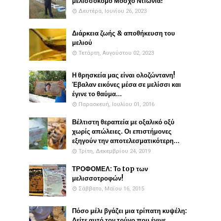
μελισσοκόμο Μόσχο Ντιώνια!
Δευτέρα, Ιουνίου 26, 2023
Διάρκεια ζωής & αποθήκευση του
μελιού
Τετάρτη, Αυγούστου 02, 2023
Η θρησκεία μας είναι ολοζώντανη!
Έβαλαν εικόνες μέσα σε μελίσσι και
έγινε το θαύμα...
Παρασκευή, Ιουλίου 01, 2016
Βέλτιστη θεραπεία με οξαλικό οξύ
χωρίς απώλειες. Οι επιστήμονες
εξηγούν την αποτελεσματικότερη...
Τρίτη, Δεκεμβρίου 24, 2019
ΤΡΟΦΟΜΕΛ: Το top των
μελισσοτροφών!
Σάββατο, Μαΐου 16, 2015
Πόσο μέλι βγάζει μια τρίπατη κυψέλη:
Δείτε αυτό τον τρύγο που έγινε