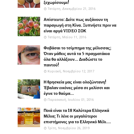
ξεχωρίσουμε!
Τετάρτη, Δεκεμβρίου 21, 2016
Απίστευτο: Δείτε πως αυξάνουν τη
παραγωγή στη Κίνα. Ξυπνήστε πριν να
είναι αργά VIDEO ΣΟΚ
Τετάρτη, Μαΐου 11, 2016
Φοβάσαι το τσίμπημα της μέλισσας;
Όταν μάθεις αυτά τα 5 πραγματάκια
όλα θα αλλάξουν... Διαδώστε το
παντού!
Κυριακή, Νοεμβρίου 12, 2017
Η θρησκεία μας είναι ολοζώντανη!
Έβαλαν εικόνες μέσα σε μελίσσι και
έγινε το θαύμα...
Παρασκευή, Ιουλίου 01, 2016
Ποιά είναι τα 18 Καλύτερα Ελληνικά
Μέλια; Τι λένε οι μεγαλύτεροι
επιστήμονες για το Ελληνικό Μέλι....
Τρίτη, Νοεμβρίου 26, 2019