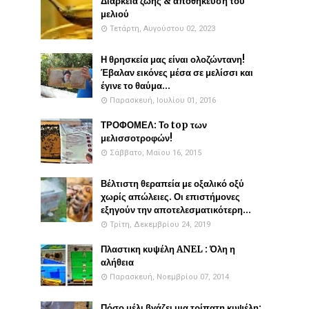
Διάρκεια ζωής & αποθήκευση του
μελιού
Τετάρτη, Αυγούστου 02, 2023
Η θρησκεία μας είναι ολοζώντανη!
Έβαλαν εικόνες μέσα σε μελίσσι και
έγινε το θαύμα...
Παρασκευή, Ιουλίου 01, 2016
ΤΡΟΦΟΜΕΛ: Το top των
μελισσοτροφών!
Σάββατο, Μαΐου 16, 2015
Βέλτιστη θεραπεία με οξαλικό οξύ
χωρίς απώλειες. Οι επιστήμονες
εξηγούν την αποτελεσματικότερη...
Τρίτη, Δεκεμβρίου 24, 2019
Πλαστικη κυψέλη ANEL : Όλη η
αλήθεια
Παρασκευή, Νοεμβρίου 07, 2014
Πόσο μέλι βγάζει μια τρίπατη κυψέλη: