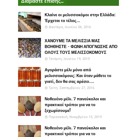
Διαβάστε επίσης...
Κλαίνε οι μελισσοκόμοι στην Ελλάδα:
Έρχεται το τέλος...
Δευτέρα, Ιουνίου 06, 2016
ΧΑΝΟΥΜΕ ΤΑ ΜΕΛΙΣΣΙΑ ΜΑΣ
ΒΟΗΘΗΣΤΕ - ΦΩΝΗ ΑΠΟΓΝΩΣΗΣ ΑΠΟ
ΟΛΟΥΣ ΤΟΥΣ ΜΕΛΙΣΣΟΚΟΜΟΥΣ
Τετάρτη, Ιουνίου 19, 2019
Αγοράστε μέλι μόνο από
μελισσοκόμους: Και όταν μάθετε το
γιατί, δεν θα σας αρέσει....
Τρίτη, Σεπτεμβρίου 27, 2016
Νοθευένο μέλι. 7 πανεύκολοι και
πρακτικοί τρόποι για να το
ξεχωρίσουμε!
Παρασκευή, Νοεμβρίου 15, 2019
Νοθευένο μέλι. 7 πανεύκολοι και
πρακτικοί τρόποι για να το