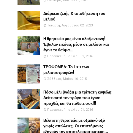
Δευτέρα, Ιουνίου 26, 2023
Διάρκεια ζωής & αποθήκευση του
μελιού
Τετάρτη, Αυγούστου 02, 2023
Η θρησκεία μας είναι ολοζώντανη!
Έβαλαν εικόνες μέσα σε μελίσσι και
έγινε το θαύμα...
Παρασκευή, Ιουλίου 01, 2016
ΤΡΟΦΟΜΕΛ: Το top των
μελισσοτροφών!
Σάββατο, Μαΐου 16, 2015
Πόσο μέλι βγάζει μια τρίπατη κυψέλη:
Δείτε αυτό τον τρύγο που έγινε
προχθές και θα πάθετε σοκ!!!
Παρασκευή, Ιουλίου 01, 2016
Βέλτιστη θεραπεία με οξαλικό οξύ
χωρίς απώλειες. Οι επιστήμονες
εξηγούν την αποτελεσματικότερη...