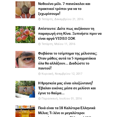
Νοθευένο μέλι. 7 πανεύκολοι και
πρακτικοί τρόποι για να το
ξεχωρίσουμε!
Τετάρτη, Δεκεμβρίου 21, 2016
Απίστευτο: Δείτε πως αυξάνουν τη
παραγωγή στη Κίνα. Ξυπνήστε πριν να
είναι αργά VIDEO ΣΟΚ
Τετάρτη, Μαΐου 11, 2016
Φοβάσαι το τσίμπημα της μέλισσας;
Όταν μάθεις αυτά τα 5 πραγματάκια
όλα θα αλλάξουν... Διαδώστε το
παντού!
Κυριακή, Νοεμβρίου 12, 2017
Η θρησκεία μας είναι ολοζώντανη!
Έβαλαν εικόνες μέσα σε μελίσσι και
έγινε το θαύμα...
Παρασκευή, Ιουλίου 01, 2016
Ποιά είναι τα 18 Καλύτερα Ελληνικά
Μέλια; Τι λένε οι μεγαλύτεροι