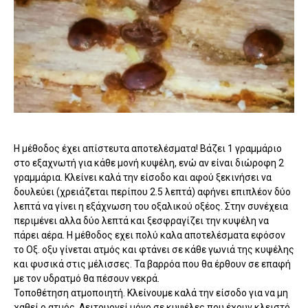
Η μέθοδος έχει απίστευτα αποτελέσματα! Βάζει 1 γραμμάριο
στο εξαχνωτή για κάθε μονή κυψέλη, ενώ αν είναι διώροφη 2
γραμμάρια. Κλείνει καλά την είσοδο και αφού ξεκινήσει να
δουλεύει (χρειάζεται περίπου 2.5 λεπτά) αφήνει επιπλέον δύο
λεπτά να γίνει η εξάχνωση του οξαλικού οξέος. Στην συνέχεια
περιμένει αλλα δύο λεπτά και ξεσφραγίζει την κυψέλη να
πάρει αέρα. Η μέθοδος εχει πολύ καλα αποτελέσματα εφόσον
το Οξ. οξυ γίνεται ατμός και φτάνει σε κάθε γωνιά της κυψέλης
και φυσικά στις μέλισσες. Τα βαρρόα που θα έρθουν σε επαφή
με τον υδρατμό θα πέσουν νεκρά.
Τοποθέτηση ατμοποιητή. Κλείνουμε καλά την είσοδο για να μη
χαθεί ο ατμός. Λειτουργεί μόνο σε κυψέλες που έχουν κλειστό