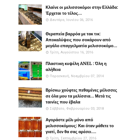
Κλαίνε οι μελισσοκόμοι στην Ελλάδα:
Έρχεται το τέλος...
Δευτέρα, Ιουνίου 06, 2016
Θεραπεία βαρρόα με τακ τικ:
Αποκαλύψεις που σοκάρουν από
μεγάλο επαγγελματία μελισσοκόμο...
Τρίτη, Αυγούστου 16, 2016
Πλαστικη κυψέλη ANEL : Όλη η
αλήθεια
Παρασκευή, Νοεμβρίου 07, 2014
Βρίσκω χούφτες πεθαμένες μέλισσες
σε όλα μου τα μελίσσια... Μετά τις
ταινίες που έβαλα
Σάββατο, Φεβρουαρίου 03, 2018
Αγοράστε μέλι μόνο από
μελισσοκόμους: Και όταν μάθετε το
γιατί, δεν θα σας αρέσει....
Τρίτη, Σεπτεμβρίου 27, 2016