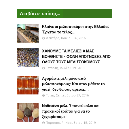
Διαβάστε επίσης...
Κλαίνε οι μελισσοκόμοι στην Ελλάδα:
Έρχεται το τέλος...
Δευτέρα, Ιουνίου 06, 2016
ΧΑΝΟΥΜΕ ΤΑ ΜΕΛΙΣΣΙΑ ΜΑΣ
ΒΟΗΘΗΣΤΕ - ΦΩΝΗ ΑΠΟΓΝΩΣΗΣ ΑΠΟ
ΟΛΟΥΣ ΤΟΥΣ ΜΕΛΙΣΣΟΚΟΜΟΥΣ
Τετάρτη, Ιουνίου 19, 2019
Αγοράστε μέλι μόνο από
μελισσοκόμους: Και όταν μάθετε το
γιατί, δεν θα σας αρέσει....
Τρίτη, Σεπτεμβρίου 27, 2016
Νοθευένο μέλι. 7 πανεύκολοι και
πρακτικοί τρόποι για να το
ξεχωρίσουμε!
Παρασκευή, Νοεμβρίου 15, 2019