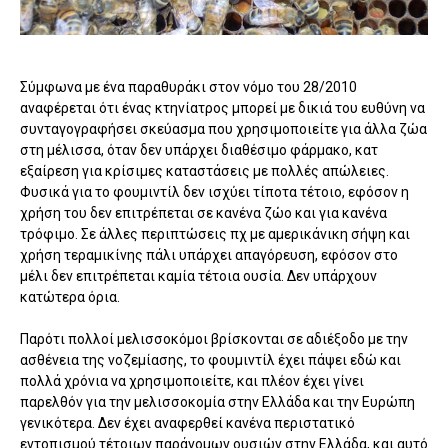
Σύμφωνα με ένα παραθυράκι στον νόμο του 28/2010
αναφέρεται ότι ένας κτηνίατρος μπορεί με δικιά του ευθύνη να
συνταγογραφήσει σκεύασμα που χρησιμοποιείτε για άλλα ζώα
στη μέλισσα, όταν δεν υπάρχει διαθέσιμο φάρμακο, κατ
εξαίρεση για κρίσιμες καταστάσεις με πολλές απώλειες.
Φυσικά για το φουμιντίλ δεν ισχύει τίποτα τέτοιο, εφόσον η
χρήση του δεν επιτρέπεται σε κανένα ζώο και για κανένα
τρόφιμο. Σε άλλες περιπτώσεις πχ με αμερικάνικη σήψη και
χρήση τεραμικίνης πάλι υπάρχει απαγόρευση, εφόσον στο
μέλι δεν επιτρέπεται καμία τέτοια ουσία. Δεν υπάρχουν
κατώτερα όρια.
Παρότι πολλοί μελισσοκόμοι βρίσκονται σε αδιέξοδο με την
ασθένεια της νοζεμίασης, το φουμιντίλ έχει πάψει εδώ και
πολλά χρόνια να χρησιμοποιείτε, και πλέον έχει γίνει
παρελθόν για την μελισσοκομία στην Ελλάδα και την Ευρώπη
γενικότερα. Δεν έχει αναφερθεί κανένα περιστατικό
εντοπισμού τέτοιων παράνομων ουσιών στην Ελλάδα, και αυτό