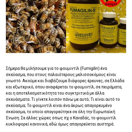
Σήμερα θα μιλήσουμε για το φουμιντίλ (Fumigilin) ένα
σκεύασμα, που στους παλαιότερους μελισσοκόμους είναι
γνωστό. Ακούμε και διαβάζουμε διάφορες έρευνες, σε Ελλάδα
και εξωτερικό, όπου αναφέρεται το φουμιντίλ, σε πειράματα,
και η αποτελεσματικότητα του συγκτριτικά με άλλα
σκευάσματα. Τι γίνετε λοιπόν πάνω με αυτό; Τι είναι αυτό το
σκεύασμα; Το φουμιντίλ είναι ένα άκρως απαγορευμένο
σκεύασμα, το οποίο απαγορεύτηκε σε όλη την Ευρωπαϊκή
Ένωση. Σε άλλες χώρες όπως πχ ο Καναδάς, το φουμιντίλ
κυκλοφορεί κανονικά, εδώ όμως απαγορεύεται αυστηρά.