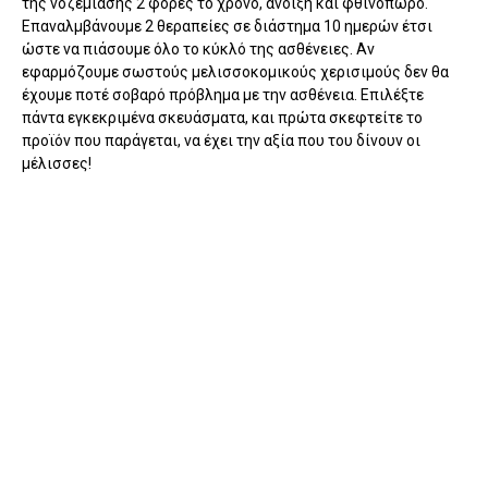
της νοζεμίασης 2 φορές το χρόνο, άνοιξη και φθινόπωρο.
Επαναλμβάνουμε 2 θεραπείες σε διάστημα 10 ημερών έτσι
ώστε να πιάσουμε όλο το κύκλό της ασθένειες. Αν
εφαρμόζουμε σωστούς μελισσοκομικούς χερισιμούς δεν θα
έχουμε ποτέ σοβαρό πρόβλημα με την ασθένεια. Επιλέξτε
πάντα εγκεκριμένα σκευάσματα, και πρώτα σκεφτείτε το
προϊόν που παράγεται, να έχει την αξία που του δίνουν οι
μέλισσες!