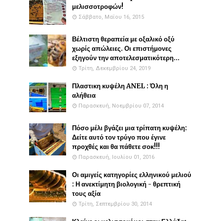
μελισσοτροφών!
Σάββατο, Μαΐου 16, 2015
Βέλτιστη θεραπεία με οξαλικό οξύ
χωρίς απώλειες. Οι επιστήμονες
εξηγούν την αποτελεσματικότερη...
Τρίτη, Δεκεμβρίου 24, 2019
Πλαστικη κυψέλη ANEL : Όλη η
αλήθεια
Παρασκευή, Νοεμβρίου 07, 2014
Πόσο μέλι βγάζει μια τρίπατη κυψέλη:
Δείτε αυτό τον τρύγο που έγινε
προχθές και θα πάθετε σοκ!!!
Παρασκευή, Ιουλίου 01, 2016
Οι αμιγείς κατηγορίες ελληνικού μελιού
: Η ανεκτίμητη βιολογική - θρεπτική
τους αξία
Τρίτη, Σεπτεμβρίου 30, 2014