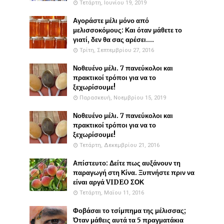
Τετάρτη, Ιουνίου 19, 2019
Αγοράστε μέλι μόνο από
μελισσοκόμους: Και όταν μάθετε το
γιατί, δεν θα σας αρέσει....
Τρίτη, Σεπτεμβρίου 27, 2016
Νοθευένο μέλι. 7 πανεύκολοι και
πρακτικοί τρόποι για να το
ξεχωρίσουμε!
Παρασκευή, Νοεμβρίου 15, 2019
Νοθευένο μέλι. 7 πανεύκολοι και
πρακτικοί τρόποι για να το
ξεχωρίσουμε!
Τετάρτη, Δεκεμβρίου 21, 2016
Απίστευτο: Δείτε πως αυξάνουν τη
παραγωγή στη Κίνα. Ξυπνήστε πριν να
είναι αργά VIDEO ΣΟΚ
Τετάρτη, Μαΐου 11, 2016
Φοβάσαι το τσίμπημα της μέλισσας;
Όταν μάθεις αυτά τα 5 πραγματάκια