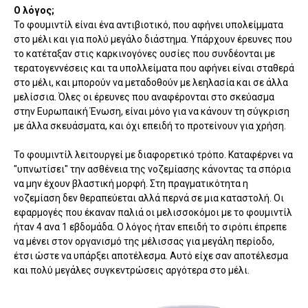
Ο λόγος;
Το φουμιντίλ είναι ένα αντιβιοτικό, που αφήνει υπολείμματα
στο μέλι και για πολύ μεγάλο διάστημα. Υπάρχουν έρευνες που
το κατέταξαν στις καρκινογόνες ουσίες που συνδέονται με
τερατογεννέσεις και τα υπολλείματα που αφήνει είναι σταθερά
στο μέλι, και μπορούν να μεταδοθούν με λεηλασία και σε άλλα
μελίσσια. Όλες οι έρευνες που αναφέρονται στο σκεύασμα
στην Ευρωπαική Ένωση, είναι μόνο για να κάνουν τη σύγκριση
με άλλα σκευάσματα, και όχι επειδή το προτείνουν για χρήση.
Το φουμιντίλ λειτουργεί με διαφορετικό τρόπο. Καταφέρνει να
"υπνωτίσει" την ασθένεια της νοζεμίασης κάνοντας τα σπόρια
να μην έχουν βλαστική μορφή. Στη πραγματικότητα η
νοζεμίαση δεν θεραπεύεται αλλά περνά σε μια καταστολή. Οι
εφαρμογές που έκαναν παλιά οι μελισσοκόμοι με το φουμιντίλ
ήταν 4 ανα 1 εβδομάδα. Ο λόγος ήταν επειδή το σιρόπι έπρεπε
να μένει στον οργανισμό της μέλισσας για μεγάλη περίοδο,
έτσι ώστε να υπάρξει αποτέλεσμα. Αυτό είχε σαν αποτέλεσμα
και πολύ μεγάλες συγκεντρώσεις αργότερα στο μέλι.