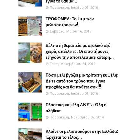
έγινε το θαύμα...
Παρασκευή, Ιουλίου 01, 2016
ΤΡΟΦΟΜΕΛ: Το top των
μελισσοτροφών!
Σάββατο, Μαΐου 16, 2015
Βέλτιστη θεραπεία με οξαλικό οξύ
χωρίς απώλειες. Οι επιστήμονες
εξηγούν την αποτελεσματικότερη...
Τρίτη, Δεκεμβρίου 24, 2019
Πόσο μέλι βγάζει μια τρίπατη κυψέλη:
Δείτε αυτό τον τρύγο που έγινε
προχθές και θα πάθετε σοκ!!!
Παρασκευή, Ιουλίου 01, 2016
Πλαστικη κυψέλη ANEL : Όλη η
αλήθεια
Παρασκευή, Νοεμβρίου 07, 2014
Κλαίνε οι μελισσοκόμοι στην Ελλάδα:
Έρχεται το τέλος...