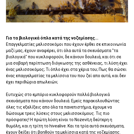
Για τα βιολογικά όπλα κατά της νοζεμίασης...
Επαγγελματίες μελισσοκόμοι που έχουν έρθει σε επικοινωνία
μαζί μας, έχουν αναφέρει, ότι όλα αυτά τα σκευάσματα "τα
βιολογικά" που κυκλοφορούν, δε κάνουν δουλειά, και ότι σε
μια σοβαρή περίπτωση διόγκωσης της ασθένειας, τι λύση έχει
ένας μελισσοκόμος; Τι όπλο έχει στα χέρια του; Πως θα σώσει
ένας επαγγελματίας τα μελίσσια του που ζεί απο αυτά, και δεν
έχει περιθώρια απωλειών;
Ευτυχώς στο εμπόριο κυκλοφορούν πολλά βιολογικά
σκευάσματα που κάνουν δουλειά. Εμείς παρακολουθώντας
όλες τις εξελίξεις απο όλα τα πανεπιστήμια, έχουμε να
δώσουμε τρεις λύσεις στους μελισσοκόμους. Τις πιο
πρόσφατες! Η πρώτη λύση είναι το Nozevit,η δεύτερη η
θυμόλη, και η τρίτη το hivealive. Και τα τρία αυτά σκευάσματα,
έχουν δείξει ότι βοηθούν τα μελίσσια κατά της νοζεμίασης.