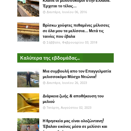
Κλαίνε οι μελισσοκόμοι στην Ελλάδα:
Έρχεται το τέλος...
Δευτέρα, Ιουνίου 06, 2016
Βρίσκω χούφτες πεθαμένες μέλισσες
σε όλα μου τα μελίσσια... Μετά τις
ταινίες που έβαλα
Σάββατο, Φεβρουαρίου 03, 2018
Καλύτερα της εβδομάδας...
Μια συμβουλή απο τον Επαγγελματία
μελισσοκόμο Μόσχο Ντιώνια!
Δευτέρα, Ιουνίου 26, 2023
Διάρκεια ζωής & αποθήκευση του
μελιού
Τετάρτη, Αυγούστου 02, 2023
Η θρησκεία μας είναι ολοζώντανη!
Έβαλαν εικόνες μέσα σε μελίσσι και