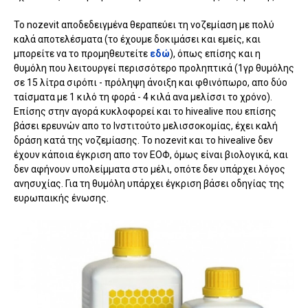
Το nozevit αποδεδειγμένα θεραπεύει τη νοζεμίαση με πολύ
καλά αποτελέσματα (το έχουμε δοκιμάσει και εμείς, και
μπορείτε να το προμηθευτείτε
εδώ
), όπως επίσης και η
θυμόλη που λειτουργεί περισσότερο προληπτικά (1γρ θυμόλης
σε 15 λίτρα σιρόπι - πρόληψη άνοιξη και φθινόπωρο, απο δύο
ταίσματα με 1 κιλό τη φορά - 4 κιλά ανα μελίσσι το χρόνο).
Επίσης στην αγορά κυκλοφορεί και το hivealive που επίσης
βάσει ερευνών απο το Ινστιτούτο μελισσοκομίας, έχει καλή
δράση κατά της νοζεμίασης. Το nozevit και το hivealive δεν
έχουν κάποια έγκριση απο τον ΕΟΦ, όμως είναι βιολογικά, και
δεν αφήνουν υπολείμματα στο μέλι, οπότε δεν υπάρχει λόγος
ανησυχίας. Για τη θυμόλη υπάρχει έγκριση βάσει οδηγίας της
ευρωπαικής ένωσης.