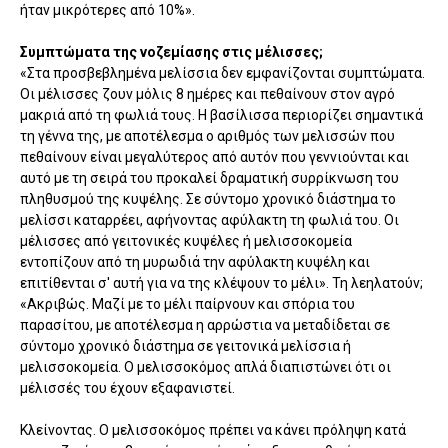
ήταν μικρότερες από 10%».
Συμπτώματα της νοζεμίασης στις μέλισσες;
«Στα προσβεβλημένα μελίσσια δεν εμφανίζονται συμπτώματα.
Οι μέλισσες ζουν μόλις 8 ημέρες και πεθαίνουν στον αγρό
μακριά από τη φωλιά τους. Η βασίλισσα περιορίζει σημαντικά
τη γέννα της, με αποτέλεσμα ο αριθμός των μελισσών που
πεθαίνουν είναι μεγαλύτερος από αυτόν που γεννιούνται και
αυτό με τη σειρά του προκαλεί δραματική συρρίκνωση του
πληθυσμού της κυψέλης. Σε σύντομο χρονικό διάστημα το
μελίσσι καταρρέει, αφήνοντας αφύλακτη τη φωλιά του. Οι
μέλισσες από γειτονικές κυψέλες ή μελισσοκομεία
εντοπίζουν από τη μυρωδιά την αφύλακτη κυψέλη και
επιτίθενται σ' αυτή για να της κλέψουν το μέλι». Τη λεηλατούν;
«Ακριβώς. Μαζί με το μέλι παίρνουν και σπόρια του
παρασίτου, με αποτέλεσμα η αρρώστια να μεταδίδεται σε
σύντομο χρονικό διάστημα σε γειτονικά μελίσσια ή
μελισσοκομεία. Ο μελισσοκόμος απλά διαπιστώνει ότι οι
μέλισσές του έχουν εξαφανιστεί.
Κλείνοντας. Ο μελισσοκόμος πρέπει να κάνει πρόληψη κατά