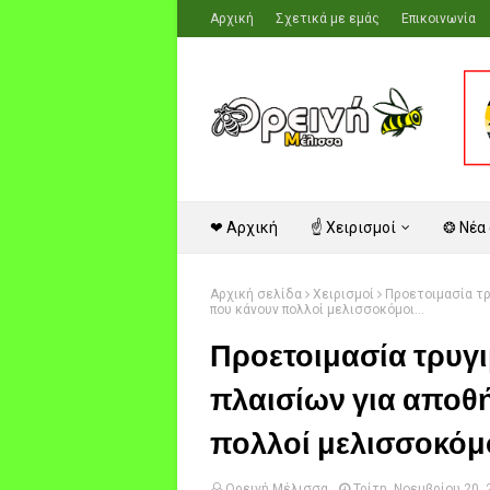
Αρχική
Σχετικά με εμάς
Επικοινωνία
❤ Αρχική
☝ Χειρισμοί
❂ Νέα
Αρχική σελίδα
Χειρισμοί
Προετοιμασία τρ
που κάνουν πολλοί μελισσοκόμοι...
Προετοιμασία τρυγι
πλαισίων για αποθ
πολλοί μελισσοκόμο
Ορεινή Μέλισσα
Τρίτη, Νοεμβρίου 20,