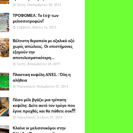
Τρίτη, Σεπτεμβρίου 30, 2014
ΤΡΟΦΟΜΕΛ: Το top των
μελισσοτροφών!
Σάββατο, Μαΐου 16, 2015
Βέλτιστη θεραπεία με οξαλικό οξύ
χωρίς απώλειες. Οι επιστήμονες
εξηγούν την
αποτελεσματικότερη...
Τρίτη, Δεκεμβρίου 24, 2019
Πλαστικη κυψέλη ANEL : Όλη η
αλήθεια
Παρασκευή, Νοεμβρίου 07, 2014
Πόσο μέλι βγάζει μια τρίπατη
κυψέλη: Δείτε αυτό τον τρύγο που
έγινε προχθές και θα πάθετε σοκ!!!
Παρασκευή, Ιουλίου 01, 2016
Κλαίνε οι μελισσοκόμοι στην