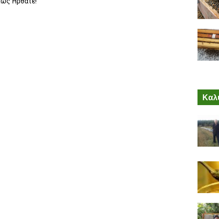
λώς Ήρθατε!
Καλύ