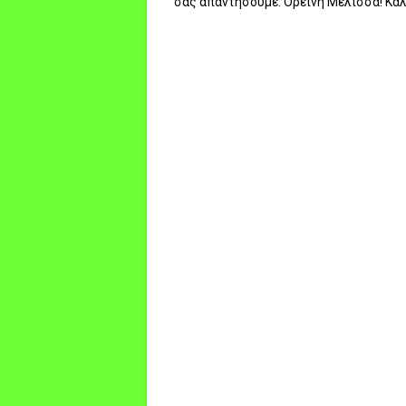
σας απαντήσουμε. Ορεινή Μέλισσα! Κα