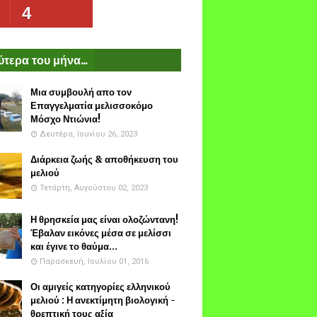
4
τερα του μήνα...
Μια συμβουλή απο τον
Επαγγελματία μελισσοκόμο
Μόσχο Ντιώνια!
Δευτέρα, Ιουνίου 26, 2023
Διάρκεια ζωής & αποθήκευση του
μελιού
Τετάρτη, Αυγούστου 02, 2023
Η θρησκεία μας είναι ολοζώντανη!
Έβαλαν εικόνες μέσα σε μελίσσι
και έγινε το θαύμα...
Παρασκευή, Ιουλίου 01, 2016
Οι αμιγείς κατηγορίες ελληνικού
μελιού : Η ανεκτίμητη βιολογική -
θρεπτική τους αξία