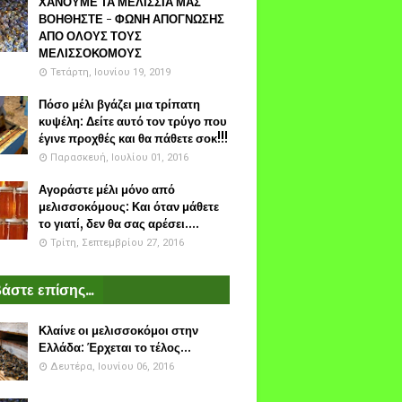
ΧΑΝΟΥΜΕ ΤΑ ΜΕΛΙΣΣΙΑ ΜΑΣ
ΒΟΗΘΗΣΤΕ - ΦΩΝΗ ΑΠΟΓΝΩΣΗΣ
ΑΠΟ ΟΛΟΥΣ ΤΟΥΣ
ΜΕΛΙΣΣΟΚΟΜΟΥΣ
Τετάρτη, Ιουνίου 19, 2019
Πόσο μέλι βγάζει μια τρίπατη
κυψέλη: Δείτε αυτό τον τρύγο που
έγινε προχθές και θα πάθετε σοκ!!!
Παρασκευή, Ιουλίου 01, 2016
Αγοράστε μέλι μόνο από
μελισσοκόμους: Και όταν μάθετε
το γιατί, δεν θα σας αρέσει....
Τρίτη, Σεπτεμβρίου 27, 2016
άστε επίσης...
Κλαίνε οι μελισσοκόμοι στην
Ελλάδα: Έρχεται το τέλος...
Δευτέρα, Ιουνίου 06, 2016