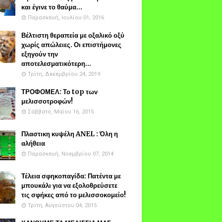
και έγινε το θαύμα...
Παρασκευή, Ιουλίου 01, 2016
Βέλτιστη θεραπεία με οξαλικό οξύ
χωρίς απώλειες. Οι επιστήμονες
εξηγούν την
αποτελεσματικότερη...
Τρίτη, Δεκεμβρίου 24, 2019
ΤΡΟΦΟΜΕΛ: Το top των
μελισσοτροφών!
Σάββατο, Μαΐου 16, 2015
Πλαστικη κυψέλη ANEL : Όλη η
αλήθεια
Παρασκευή, Νοεμβρίου 07, 2014
Τέλεια σφηκοπαγίδα: Πατέντα με
μπουκάλι για να εξολοθρεύσετε
τις σφήκες από το μελισσοκομείο!
Τρίτη, Αυγούστου 04, 2015