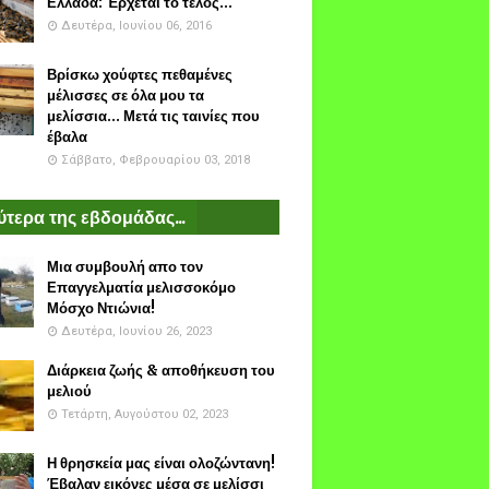
Ελλάδα: Έρχεται το τέλος...
Δευτέρα, Ιουνίου 06, 2016
Βρίσκω χούφτες πεθαμένες
μέλισσες σε όλα μου τα
μελίσσια... Μετά τις ταινίες που
έβαλα
Σάββατο, Φεβρουαρίου 03, 2018
τερα της εβδομάδας...
Μια συμβουλή απο τον
Επαγγελματία μελισσοκόμο
Μόσχο Ντιώνια!
Δευτέρα, Ιουνίου 26, 2023
Διάρκεια ζωής & αποθήκευση του
μελιού
Τετάρτη, Αυγούστου 02, 2023
Η θρησκεία μας είναι ολοζώντανη!
Έβαλαν εικόνες μέσα σε μελίσσι