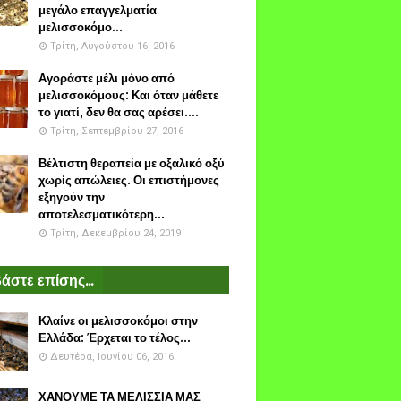
μεγάλο επαγγελματία
μελισσοκόμο...
Τρίτη, Αυγούστου 16, 2016
Αγοράστε μέλι μόνο από
μελισσοκόμους: Και όταν μάθετε
το γιατί, δεν θα σας αρέσει....
Τρίτη, Σεπτεμβρίου 27, 2016
Βέλτιστη θεραπεία με οξαλικό οξύ
χωρίς απώλειες. Οι επιστήμονες
εξηγούν την
αποτελεσματικότερη...
Τρίτη, Δεκεμβρίου 24, 2019
άστε επίσης...
Κλαίνε οι μελισσοκόμοι στην
Ελλάδα: Έρχεται το τέλος...
Δευτέρα, Ιουνίου 06, 2016
ΧΑΝΟΥΜΕ ΤΑ ΜΕΛΙΣΣΙΑ ΜΑΣ