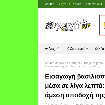
Αρχική
Σχετικά με εμάς
Επικοινωνία
❤ Αρχική
☝ Χειρισμοί
❂ Νέα
Αρχική σελίδα
Χειρισμοί
Εισαγωγή βασίλι
Επαναστατική μέθοδος με άμεση αποδοχή τη
Εισαγωγή βασίλισσα
μέσα σε λίγα λεπτά
άμεση αποδοχή της
Ορεινή Μέλισσα
Τρίτη, Νοεμβρίου 20,