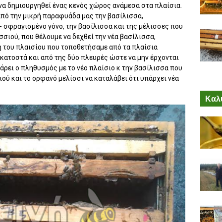
να δημιουργηθεί ένας κενός χώρος ανάμεσα στα πλαίσια.
από την μικρή παραφυάδα μας την βασίλισσα,
- σφραγισμένο γόνο, την βασίλισσα και της μέλισσες που
σσιού, που θέλουμε να δεχθεί την νέα βασίλισσα,
 του πλαισίου που τοποθετήσαμε από τα πλαίσια
 εκατοστά και από της δύο πλευρές ώστε να μην έρχονται
άρει ο πληθυσμός με το νέο πλαίσιο κ την βασίλισσα που
ού και το ορφανό μελίσσι να καταλάβει ότι υπάρχει νέα
Καλύ