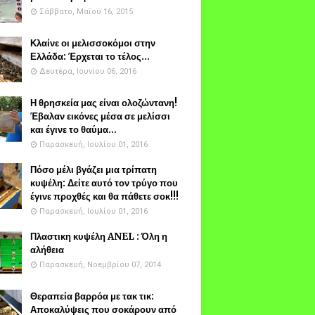
Σάββατο, Μαΐου 16, 2015
Κλαίνε οι μελισσοκόμοι στην
Ελλάδα: Έρχεται το τέλος...
Δευτέρα, Ιουνίου 06, 2016
Η θρησκεία μας είναι ολοζώντανη!
Έβαλαν εικόνες μέσα σε μελίσσι
και έγινε το θαύμα...
Παρασκευή, Ιουλίου 01, 2016
Πόσο μέλι βγάζει μια τρίπατη
κυψέλη: Δείτε αυτό τον τρύγο που
έγινε προχθές και θα πάθετε σοκ!!!
Παρασκευή, Ιουλίου 01, 2016
Πλαστικη κυψέλη ANEL : Όλη η
αλήθεια
Παρασκευή, Νοεμβρίου 07, 2014
Θεραπεία βαρρόα με τακ τικ:
Αποκαλύψεις που σοκάρουν από