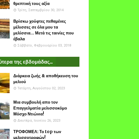
θρεπτική τους αξία
Τρίτη, Σεπτεμβρίου 30, 2014
Βρίσκω χούφτες πεθαμένες
μέλισσες σε όλα μου τα
μελίσσια... Μετά τις ταινίες που
έβαλα
Σάββατο, Φεβρουαρίου 03, 2018
τερα της εβδομάδας...
Διάρκεια ζωής & αποθήκευση του
μελιού
Τετάρτη, Αυγούστου 02, 2023
Μια συμβουλή απο τον
Επαγγελματία μελισσοκόμο
Μόσχο Ντιώνια!
Δευτέρα, Ιουνίου 26, 2023
ΤΡΟΦΟΜΕΛ: Το top των
μελισσοτροφών!