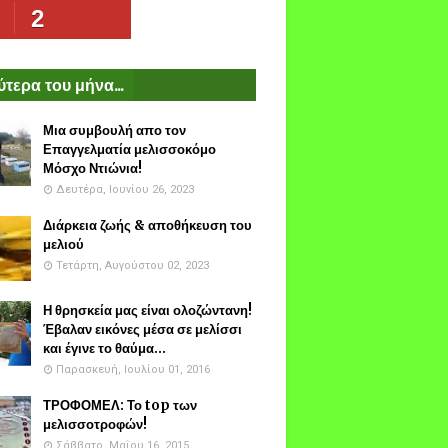
2
τερα του μήνα...
Μια συμβουλή απο τον
Επαγγελματία μελισσοκόμο
Μόσχο Ντιώνια!
Δευτέρα, Ιουνίου 26, 2023
Διάρκεια ζωής & αποθήκευση του
μελιού
Τετάρτη, Αυγούστου 02, 2023
Η θρησκεία μας είναι ολοζώντανη!
Έβαλαν εικόνες μέσα σε μελίσσι
και έγινε το θαύμα...
Παρασκευή, Ιουλίου 01, 2016
ΤΡΟΦΟΜΕΛ: Το top των
μελισσοτροφών!
Σάββατο, Μαΐου 16, 2015