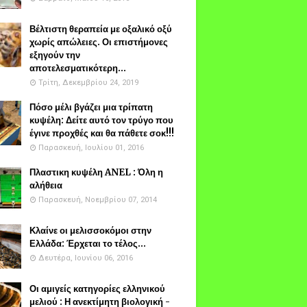
Βέλτιστη θεραπεία με οξαλικό οξύ
χωρίς απώλειες. Οι επιστήμονες
εξηγούν την
αποτελεσματικότερη...
Τρίτη, Δεκεμβρίου 24, 2019
Πόσο μέλι βγάζει μια τρίπατη
κυψέλη: Δείτε αυτό τον τρύγο που
έγινε προχθές και θα πάθετε σοκ!!!
Παρασκευή, Ιουλίου 01, 2016
Πλαστικη κυψέλη ANEL : Όλη η
αλήθεια
Παρασκευή, Νοεμβρίου 07, 2014
Κλαίνε οι μελισσοκόμοι στην
Ελλάδα: Έρχεται το τέλος...
Δευτέρα, Ιουνίου 06, 2016
Οι αμιγείς κατηγορίες ελληνικού
μελιού : Η ανεκτίμητη βιολογική -