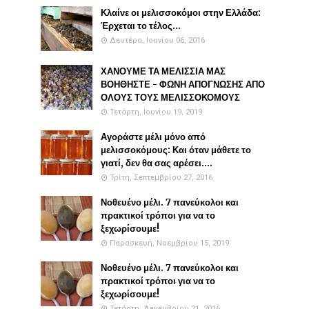
Κλαίνε οι μελισσοκόμοι στην Ελλάδα:
Έρχεται το τέλος...
Δευτέρα, Ιουνίου 06, 2016
ΧΑΝΟΥΜΕ ΤΑ ΜΕΛΙΣΣΙΑ ΜΑΣ
ΒΟΗΘΗΣΤΕ - ΦΩΝΗ ΑΠΟΓΝΩΣΗΣ ΑΠΟ
ΟΛΟΥΣ ΤΟΥΣ ΜΕΛΙΣΣΟΚΟΜΟΥΣ
Τετάρτη, Ιουνίου 19, 2019
Αγοράστε μέλι μόνο από
μελισσοκόμους: Και όταν μάθετε το
γιατί, δεν θα σας αρέσει....
Τρίτη, Σεπτεμβρίου 27, 2016
Νοθευένο μέλι. 7 πανεύκολοι και
πρακτικοί τρόποι για να το
ξεχωρίσουμε!
Παρασκευή, Νοεμβρίου 15, 2019
Νοθευένο μέλι. 7 πανεύκολοι και
πρακτικοί τρόποι για να το
ξεχωρίσουμε!
Τετάρτη, Δεκεμβρίου 21, 2016