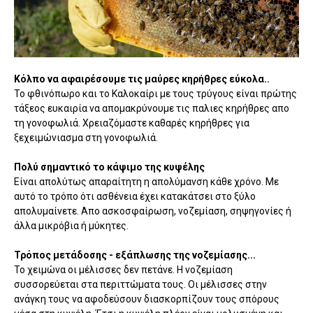
Κόλπο να αφαιρέσουμε τις μαύρες κηρήθρες εύκολα..
Το φθινόπωρο και το Καλοκαίρι με τους τρύγους είναι πρώτης
τάξεος ευκαιρία να απομακρύνουμε τις παλιες κηρήθρες απο
τη γονοφωλιά. Χρειαζόμαστε καθαρές κηρήθρες για
ξεχειμώνιασμα στη γονοφωλιά.
Πολύ σημαντικό το κάψιμο της κυψέλης
Είναι απολύτως απαραίτητη η απολύμανση κάθε χρόνο. Με
αυτό το τρόπο ότι ασθένεια έχει κατακάτσει στο ξύλο
απολυμαίνετε. Απο ασκοσφαίρωση, νοζεμίαση, σηψηγονίες ή
άλλα μικρόβια ή μύκητες.
Τρόπος μετάδοσης - εξάπλωσης της νοζεμίασης...
Το χειμώνα οι μέλισσες δεν πετάνε. Η νοζεμίαση
συσσορεύεται στα περιττώματα τους. Οι μέλισσες στην
ανάγκη τους να αφοδεύσουν διασκορπίζουν τους σπόρους