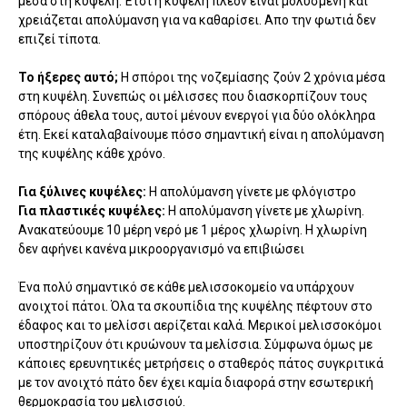
μέσα στη κυψέλη. Έτσι η κυψέλη πλέον είναι μολυσμένη και
χρειάζεται απολύμανση για να καθαρίσει. Απο την φωτιά δεν
επιζεί τίποτα.
Το ήξερες αυτό;
Η σπόροι της νοζεμίασης ζούν 2 χρόνια μέσα
στη κυψέλη. Συνεπώς οι μέλισσες που διασκορπίζουν τους
σπόρους άθελα τους, αυτοί μένουν ενεργοί για δύο ολόκληρα
έτη. Εκεί καταλαβαίνουμε πόσο σημαντική είναι η απολύμανση
της κυψέλης κάθε χρόνο.
Για ξύλινες κυψέλες:
Η απολύμανση γίνετε με φλόγιστρο
Για πλαστικές κυψέλες:
Η απολύμανση γίνετε με χλωρίνη.
Ανακατεύουμε 10 μέρη νερό με 1 μέρος χλωρίνη. Η χλωρίνη
δεν αφήνει κανένα μικροοργανισμό να επιβιώσει
Ένα πολύ σημαντικό σε κάθε μελισσοκομείο να υπάρχουν
ανοιχτοί πάτοι. Όλα τα σκουπίδια της κυψέλης πέφτουν στο
έδαφος και το μελίσσι αερίζεται καλά. Μερικοί μελισσοκόμοι
υποστηρίζουν ότι κρυώνουν τα μελίσσια. Σύμφωνα όμως με
κάποιες ερευνητικές μετρήσεις ο σταθερός πάτος συγκριτικά
με τον ανοιχτό πάτο δεν έχει καμία διαφορά στην εσωτερική
θερμοκρασία του μελισσιού.