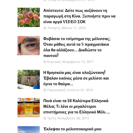
Απίστευτο: Δείτε πως αυξάνουν τη
παραγωγή στη Κίνα. Ξυπνήστε πριν να
είναι αργά VIDEO ΣΟΚ
Τετάρτη, Μαΐου 11, 2016
Φοβάσαι το τσίμπημα της μέλισσας;
Όταν μάθεις αυτά τα 5 πραγματάκια
όλα θα αλλάξουν... Διαδώστε το
παντού!
Κυριακή, Νοεμβρίου 12, 2017
Η θρησκεία μας είναι ολοζώντανη!
Έβαλαν εικόνες μέσα σε μελίσσι και
έγινε το θαύμα...
Παρασκευή, Ιουλίου 01, 2016
Ποιά είναι τα 18 Καλύτερα Ελληνικά
Μέλια; Τι λένε οι μεγαλύτεροι
επιστήμονες για το Ελληνικό Μέλι....
Τρίτη, Νοεμβρίου 26, 2019
Έκλεψαν το μελισσοκομικό μου