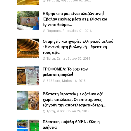
Τετάρτη, Αυγούστου 02, 2023
Η θρησκεία μας είναι ολοζώντανη!
Έβαλαν εικόνες μέσα σε μελίσσι και
έγινε το θαύμα...
Παρασκευή, Ιουλίου 01, 2016
Οι αμιγείς κατηγορίες ελληνικού μελιού
: Η ανεκτίμητη βιολογική - θρεπτική
τους αξία
Τρίτη, Σεπτεμβρίου 30, 2014
ΤΡΟΦΟΜΕΛ: Το top των
μελισσοτροφών!
Σάββατο, Μαΐου 16, 2015
Βέλτιστη θεραπεία με οξαλικό οξύ
χωρίς απώλειες. Οι επιστήμονες
εξηγούν την αποτελεσματικότερη...
Τρίτη, Δεκεμβρίου 24, 2019
Πλαστικη κυψέλη ANEL : Όλη η
αλήθεια