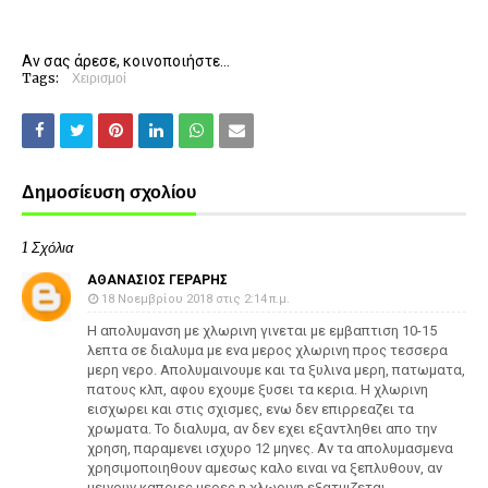
Αν σας άρεσε, κοινοποιήστε...
Tags:
Χειρισμοί
Δημοσίευση σχολίου
1 Σχόλια
ΑΘΑΝΑΣΙΟΣ ΓΕΡΑΡΗΣ
18 Νοεμβρίου 2018 στις 2:14 π.μ.
Η απολυμανση με χλωρινη γινεται με εμβαπτιση 10-15
λεπτα σε διαλυμα με ενα μερος χλωρινη προς τεσσερα
μερη νερο. Απολυμαινουμε και τα ξυλινα μερη, πατωματα,
πατους κλπ, αφου εχουμε ξυσει τα κερια. Η χλωρινη
εισχωρει και στις σχισμες, ενω δεν επιρρεαζει τα
χρωματα. Το διαλυμα, αν δεν εχει εξαντληθει απο την
χρηση, παραμενει ισχυρο 12 μηνες. Αν τα απολυμασμενα
χρησιμοποιηθουν αμεσως καλο ειναι να ξεπλυθουν, αν
μεινουν καποιες μερες η χλωρινη εξατμιζεται.