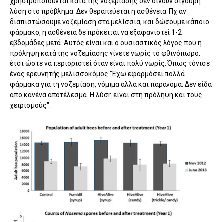
χρησιμοποιούνται κατά της νοζεμίασης δεν δίνουν σίγουρη
λύση στο πρόβλημα. Δεν θεραπεύεται η ασθένεια. Πχ αν
διαπιστώσουμε νοζεμίαση στα μελίσσια, και δώσουμε κάποιο
φάρμακο, η ασθένεια δε πρόκειται να εξαφανιστεί 1-2
εβδομάδες μετά. Αυτός είναι και ο ουσιαστικός λόγος που η
πρόληψη κατά της νοζεμίασης γίνετε νωρίς το φθινόπωρο,
έτσι ώστε να περιοριστεί όταν είναι πολύ νωρίς. Όπως τόνισε
ένας ερευνητής μελισσοκόμος "Έχω εφαρμόσει πολλά
φάρμακα για τη νοζεμίαση, νόμιμα αλλά και παράνομα. Δεν είδα
απο κανένα αποτέλεσμα. Η λύση είναι στη πρόληψη και τους
χειρισμούς".