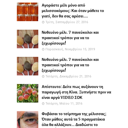
Αγοράστε μέλι μόνο από
μελισσοκόμους: Και όταν μάθετε το
γιατί, δεν θα σας αρέσει....
Τρίτη, Σεπτεμβρίου 27, 2016
Νοθευένο μέλι. 7 πανεύκολοι και
πρακτικοί τρόποι για να το
ξεχωρίσουμε!
Παρασκευή, Νοεμβρίου 15, 2019
Νοθευένο μέλι. 7 πανεύκολοι και
πρακτικοί τρόποι για να το
ξεχωρίσουμε!
Τετάρτη, Δεκεμβρίου 21, 2016
Απίστευτο: Δείτε πως αυξάνουν τη
παραγωγή στη Κίνα. Ξυπνήστε πριν να
είναι αργά VIDEO ΣΟΚ
Τετάρτη, Μαΐου 11, 2016
Φοβάσαι το τσίμπημα της μέλισσας;
Όταν μάθεις αυτά τα 5 πραγματάκια
όλα θα αλλάξουν... Διαδώστε το