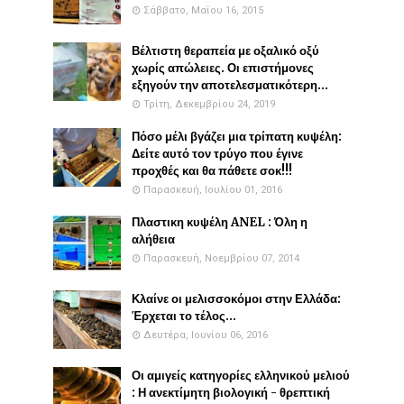
Σάββατο, Μαΐου 16, 2015
Βέλτιστη θεραπεία με οξαλικό οξύ
χωρίς απώλειες. Οι επιστήμονες
εξηγούν την αποτελεσματικότερη...
Τρίτη, Δεκεμβρίου 24, 2019
Πόσο μέλι βγάζει μια τρίπατη κυψέλη:
Δείτε αυτό τον τρύγο που έγινε
προχθές και θα πάθετε σοκ!!!
Παρασκευή, Ιουλίου 01, 2016
Πλαστικη κυψέλη ANEL : Όλη η
αλήθεια
Παρασκευή, Νοεμβρίου 07, 2014
Κλαίνε οι μελισσοκόμοι στην Ελλάδα:
Έρχεται το τέλος...
Δευτέρα, Ιουνίου 06, 2016
Οι αμιγείς κατηγορίες ελληνικού μελιού
: Η ανεκτίμητη βιολογική - θρεπτική