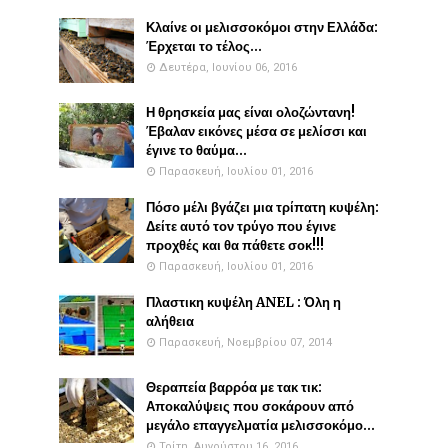
Κλαίνε οι μελισσοκόμοι στην Ελλάδα:
Έρχεται το τέλος...
Δευτέρα, Ιουνίου 06, 2016
Η θρησκεία μας είναι ολοζώντανη!
Έβαλαν εικόνες μέσα σε μελίσσι και
έγινε το θαύμα...
Παρασκευή, Ιουλίου 01, 2016
Πόσο μέλι βγάζει μια τρίπατη κυψέλη:
Δείτε αυτό τον τρύγο που έγινε
προχθές και θα πάθετε σοκ!!!
Παρασκευή, Ιουλίου 01, 2016
Πλαστικη κυψέλη ANEL : Όλη η
αλήθεια
Παρασκευή, Νοεμβρίου 07, 2014
Θεραπεία βαρρόα με τακ τικ:
Αποκαλύψεις που σοκάρουν από
μεγάλο επαγγελματία μελισσοκόμο...
Τρίτη, Αυγούστου 16, 2016