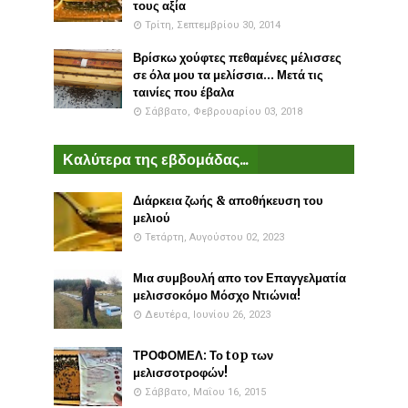
τους αξία
Τρίτη, Σεπτεμβρίου 30, 2014
Βρίσκω χούφτες πεθαμένες μέλισσες
σε όλα μου τα μελίσσια... Μετά τις
ταινίες που έβαλα
Σάββατο, Φεβρουαρίου 03, 2018
Καλύτερα της εβδομάδας...
Διάρκεια ζωής & αποθήκευση του
μελιού
Τετάρτη, Αυγούστου 02, 2023
Μια συμβουλή απο τον Επαγγελματία
μελισσοκόμο Μόσχο Ντιώνια!
Δευτέρα, Ιουνίου 26, 2023
ΤΡΟΦΟΜΕΛ: Το top των
μελισσοτροφών!
Σάββατο, Μαΐου 16, 2015