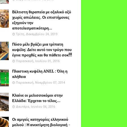
Βέλτιστη θεραπεία με οξαλικό οξύ
χωρίς απώλειες. Οι επιστήμονες
εξηγούν την
αποτελεσματικότερη...
Τρίτη, Δεκεμβρίου 24, 2019
Πόσο μέλι βγάζει μια τρίπατη
κυψέλη: Δείτε αυτό τον τρύγο που
έγινε προχθές και θα πάθετε σοκ!!!
Παρασκευή, Ιουλίου 01, 2016
Πλαστικη κυψέλη ANEL : Όλη η
αλήθεια
Παρασκευή, Νοεμβρίου 07, 2014
Κλαίνε οι μελισσοκόμοι στην
Ελλάδα: Έρχεται το τέλος...
Δευτέρα, Ιουνίου 06, 2016
Οι αμιγείς κατηγορίες ελληνικού
μελιού : Η ανεκτίμητη βιολογική -