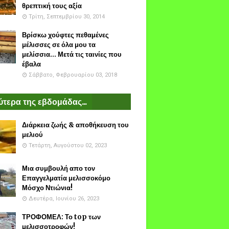
θρεπτική τους αξία
Τρίτη, Σεπτεμβρίου 30, 2014
Βρίσκω χούφτες πεθαμένες
μέλισσες σε όλα μου τα
μελίσσια... Μετά τις ταινίες που
έβαλα
Σάββατο, Φεβρουαρίου 03, 2018
τερα της εβδομάδας...
Διάρκεια ζωής & αποθήκευση του
μελιού
Τετάρτη, Αυγούστου 02, 2023
Μια συμβουλή απο τον
Επαγγελματία μελισσοκόμο
Μόσχο Ντιώνια!
Δευτέρα, Ιουνίου 26, 2023
ΤΡΟΦΟΜΕΛ: Το top των
μελισσοτροφών!