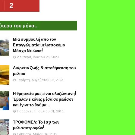
2
τερα του μήνα...
Μια συμβουλή απο τον
Επαγγελματία μελισσοκόμο
Μόσχο Ντιώνια!
Δευτέρα, Ιουνίου 26, 2023
Διάρκεια ζωής & αποθήκευση του
μελιού
Τετάρτη, Αυγούστου 02, 2023
Η θρησκεία μας είναι ολοζώντανη!
Έβαλαν εικόνες μέσα σε μελίσσι
και έγινε το θαύμα...
Παρασκευή, Ιουλίου 01, 2016
ΤΡΟΦΟΜΕΛ: Το top των
μελισσοτροφών!
Σάββατο, Μαΐου 16, 2015