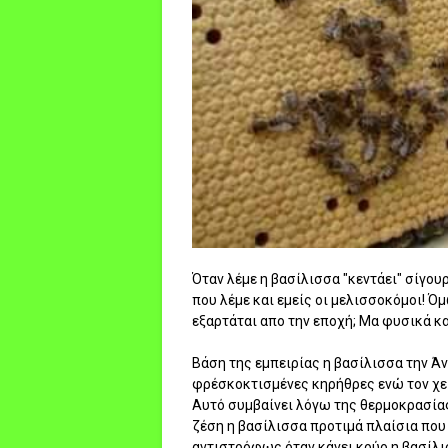
Όταν λέμε η βασίλισσα "κεντάει" σίγου
που λέμε και εμείς οι μελισσοκόμοι! Όμ
εξαρτάται απο την εποχή; Μα φυσικά και
Βάση της εμπειρίας η βασίλισσα την Άν
φρέσκοκτισμένες κηρήθρες ενώ τον χει
Αυτό συμβαίνει λόγω της θερμοκρασίας 
ζέση η βασίλισσα προτιμά πλαίσια που
αντιστρόφως όταν κάνει κρύο η βασίλι