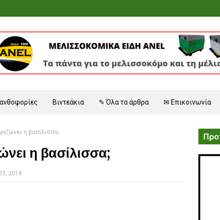
 ανθοφορίες
Βιντεάκια
✎ Όλα τα άρθρα
✉ Επικοινωνία
γαζώνει η βασίλισσα;
Προτ
ώνει η βασίλισσα;
03, 2018