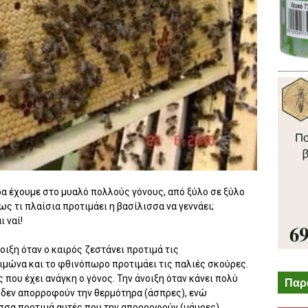
ρα έχουμε στο μυαλό πολλούς γόνους, από ξύλο σε ξύλο
ως τι πλαίσια προτιμάει η βασίλισσα να γεννάει;
 ναί!
οιξη όταν ο καιρός ζεστάνει προτιμά τις
μώνα και το φθινόπωρο προτιμάει τις παλιές σκούρες.
που έχει ανάγκη ο γόνος. Την άνοιξη όταν κάνει πολύ
Παρ
 δεν απορροφούν την θερμότηρα (άσπρες), ενώ
σσα προτιμά αυτές που την απορροφούν (μάυρες).