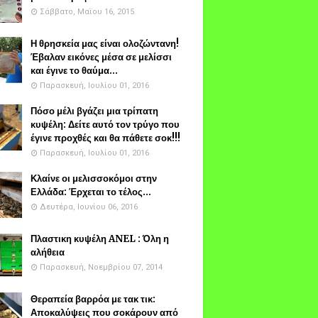
Σάββατο, Μαΐου 16, 2015
Η θρησκεία μας είναι ολοζώντανη!
Έβαλαν εικόνες μέσα σε μελίσσι
και έγινε το θαύμα...
Παρασκευή, Ιουλίου 01, 2016
Πόσο μέλι βγάζει μια τρίπατη
κυψέλη: Δείτε αυτό τον τρύγο που
έγινε προχθές και θα πάθετε σοκ!!!
Παρασκευή, Ιουλίου 01, 2016
Κλαίνε οι μελισσοκόμοι στην
Ελλάδα: Έρχεται το τέλος...
Δευτέρα, Ιουνίου 06, 2016
Πλαστικη κυψέλη ANEL : Όλη η
αλήθεια
Παρασκευή, Νοεμβρίου 07, 2014
Θεραπεία βαρρόα με τακ τικ:
Αποκαλύψεις που σοκάρουν από