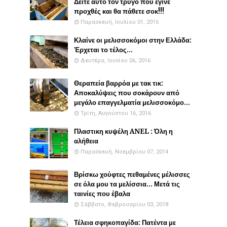
Δείτε αυτό τον τρύγο που έγινε
προχθές και θα πάθετε σοκ!!!
Παρασκευή, Ιουλίου 01, 2016
Κλαίνε οι μελισσοκόμοι στην Ελλάδα:
Έρχεται το τέλος...
Δευτέρα, Ιουνίου 06, 2016
Θεραπεία βαρρόα με τακ τικ:
Αποκαλύψεις που σοκάρουν από
μεγάλο επαγγελματία μελισσοκόμο...
Τρίτη, Αυγούστου 16, 2016
Πλαστικη κυψέλη ANEL : Όλη η
αλήθεια
Παρασκευή, Νοεμβρίου 07, 2014
Βρίσκω χούφτες πεθαμένες μέλισσες
σε όλα μου τα μελίσσια... Μετά τις
ταινίες που έβαλα
Σάββατο, Φεβρουαρίου 03, 2018
Τέλεια σφηκοπαγίδα: Πατέντα με