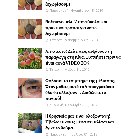
ξεχωρίσουμε!
Παρασκευή, Νοεμβρίου 15, 2019
Νοθευένο μέλι. 7 πανεύκολοι και
πρακτικοί τρόποι για να το
ξεχωρίσουμε!
Τετάρτη, Δεκεμβρίου 21, 2016
Απίστευτο: Δείτε πως αυξάνουν τη
παραγωγή στη Κίνα. Ξυπνήστε πριν να
είναι αργά VIDEO ΣΟΚ
Τετάρτη, Μαΐου 11, 2016
Φοβάσαι το τσίμπημα της μέλισσας;
Όταν μάθεις αυτά τα 5 πραγματάκια
όλα θα αλλάξουν... Διαδώστε το
παντού!
Κυριακή, Νοεμβρίου 12, 2017
Η θρησκεία μας είναι ολοζώντανη!
Έβαλαν εικόνες μέσα σε μελίσσι και
έγινε το θαύμα...
Παρασκευή, Ιουλίου 01, 2016