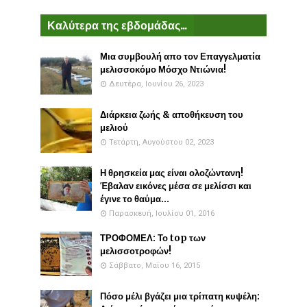
Καλύτερα της εβδομάδας...
Μια συμβουλή απο τον Επαγγελματία
μελισσοκόμο Μόσχο Ντιώνια!
Δευτέρα, Ιουνίου 26, 2023
Διάρκεια ζωής & αποθήκευση του
μελιού
Τετάρτη, Αυγούστου 02, 2023
Η θρησκεία μας είναι ολοζώντανη!
Έβαλαν εικόνες μέσα σε μελίσσι και
έγινε το θαύμα...
Παρασκευή, Ιουλίου 01, 2016
ΤΡΟΦΟΜΕΛ: Το top των
μελισσοτροφών!
Σάββατο, Μαΐου 16, 2015
Πόσο μέλι βγάζει μια τρίπατη κυψέλη: