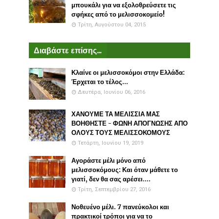
μπουκάλι για να εξολοθρεύσετε τις
σφήκες από το μελισσοκομείο!
Τρίτη, Αυγούστου 04, 2015
Διαβάστε επίσης...
Κλαίνε οι μελισσοκόμοι στην Ελλάδα:
Έρχεται το τέλος...
Δευτέρα, Ιουνίου 06, 2016
ΧΑΝΟΥΜΕ ΤΑ ΜΕΛΙΣΣΙΑ ΜΑΣ
ΒΟΗΘΗΣΤΕ - ΦΩΝΗ ΑΠΟΓΝΩΣΗΣ ΑΠΟ
ΟΛΟΥΣ ΤΟΥΣ ΜΕΛΙΣΣΟΚΟΜΟΥΣ
Τετάρτη, Ιουνίου 19, 2019
Αγοράστε μέλι μόνο από
μελισσοκόμους: Και όταν μάθετε το
γιατί, δεν θα σας αρέσει....
Τρίτη, Σεπτεμβρίου 27, 2016
Νοθευένο μέλι. 7 πανεύκολοι και
πρακτικοί τρόποι για να το