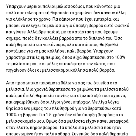
Υπάρχουν μερικοί παλιοί μελισσοκόμοι, που κάνοντας μια
πολύ αποτελεσματική θεραπεία το χειμώνα, δεν κάνουν άλλη
για ολόκληρο το χρόνο. Για κάποιον που έχει εμπειρία, και
μπορεί να ελέγχει τα μελίσσια για ύπαρξη βαρρόα αυτό φυσικά
και γίνετε. Αλλά βρε παιδιά, με τη κατάσταση που έχουμε
σήμερα, ποιός δεν κολλάει βαρρόα από το διπλανό του; Όσο
καλή θεραπεία και να κάνουμε, όλο και κάποιος θα βρεθεί
κοντά μας για να μας κολλήσει πάλι βαρρόα. Υπάρχουν
χαρακτηριστικές εμπειρίες, όπου είχα θεραπεύσει στο 100%
τα μελίσσια μου, και μόλις επισκέφτηκα τον έλατο, που
πηγαίνουν όλοι οι μελισσοκόμοι κόλλησα πολύ βαρρόα.
Απο προσωπικά πειράματα θέλω να σας πω ότι είδα στα
μελίσσια. Μια χρονιά θεράπευσα το χειμώνα τα μελίσσια πολύ
καλά, με διπλή θεραπεία ταινίες και οξαλικό οξύ ταυτόχρονα,
και αφαιρέθηκαν όσοι λίγοι γόνοι υπήρχαν. Με λίγα λόγια
θησίασα ένα μέρος του πλυθησμού για να θεραπεύσω κατά
100% τη βαρρόα. Για 1.5 χρόνο δεν είδα ύπαρξη βαρρόας στο
μελισσοκομείο μου. Όμως όσα μελίσσια είχαν κάνει μεταφορά
στον έλατο, πήραν βαρρόα. Τα υπόλοιπα μελίσσια που ηταν
απομονωμένα ήταν πολύ καθαρά. Συνεπώς όσο καλή θεραπεία