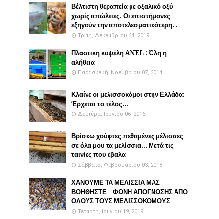
Βέλτιστη θεραπεία με οξαλικό οξύ
χωρίς απώλειες. Οι επιστήμονες
εξηγούν την αποτελεσματικότερη...
Τρίτη, Δεκεμβρίου 24, 2019
Πλαστικη κυψέλη ANEL : Όλη η
αλήθεια
Παρασκευή, Νοεμβρίου 07, 2014
Κλαίνε οι μελισσοκόμοι στην Ελλάδα:
Έρχεται το τέλος...
Δευτέρα, Ιουνίου 06, 2016
Βρίσκω χούφτες πεθαμένες μέλισσες
σε όλα μου τα μελίσσια... Μετά τις
ταινίες που έβαλα
Σάββατο, Φεβρουαρίου 03, 2018
ΧΑΝΟΥΜΕ ΤΑ ΜΕΛΙΣΣΙΑ ΜΑΣ
ΒΟΗΘΗΣΤΕ - ΦΩΝΗ ΑΠΟΓΝΩΣΗΣ ΑΠΟ
ΟΛΟΥΣ ΤΟΥΣ ΜΕΛΙΣΣΟΚΟΜΟΥΣ
Τετάρτη, Ιουνίου 19, 2019