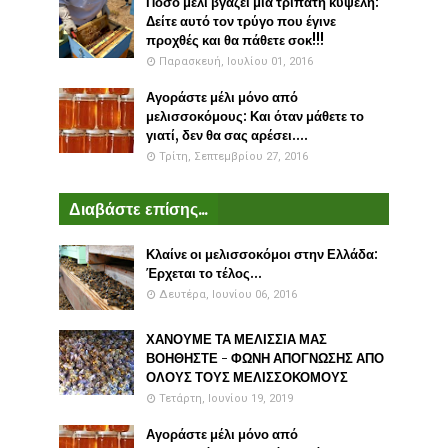
Πόσο μέλι βγάζει μια τρίπατη κυψέλη:
Δείτε αυτό τον τρύγο που έγινε
προχθές και θα πάθετε σοκ!!!
Παρασκευή, Ιουλίου 01, 2016
Αγοράστε μέλι μόνο από
μελισσοκόμους: Και όταν μάθετε το
γιατί, δεν θα σας αρέσει....
Τρίτη, Σεπτεμβρίου 27, 2016
Διαβάστε επίσης...
Κλαίνε οι μελισσοκόμοι στην Ελλάδα:
Έρχεται το τέλος...
Δευτέρα, Ιουνίου 06, 2016
ΧΑΝΟΥΜΕ ΤΑ ΜΕΛΙΣΣΙΑ ΜΑΣ
ΒΟΗΘΗΣΤΕ - ΦΩΝΗ ΑΠΟΓΝΩΣΗΣ ΑΠΟ
ΟΛΟΥΣ ΤΟΥΣ ΜΕΛΙΣΣΟΚΟΜΟΥΣ
Τετάρτη, Ιουνίου 19, 2019
Αγοράστε μέλι μόνο από