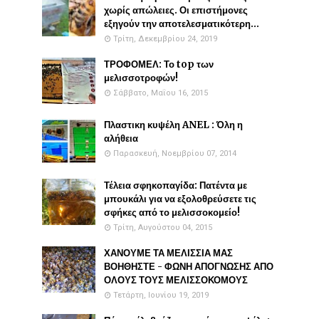
χωρίς απώλειες. Οι επιστήμονες
εξηγούν την αποτελεσματικότερη...
Τρίτη, Δεκεμβρίου 24, 2019
ΤΡΟΦΟΜΕΛ: Το top των
μελισσοτροφών!
Σάββατο, Μαΐου 16, 2015
Πλαστικη κυψέλη ANEL : Όλη η
αλήθεια
Παρασκευή, Νοεμβρίου 07, 2014
Τέλεια σφηκοπαγίδα: Πατέντα με
μπουκάλι για να εξολοθρεύσετε τις
σφήκες από το μελισσοκομείο!
Τρίτη, Αυγούστου 04, 2015
ΧΑΝΟΥΜΕ ΤΑ ΜΕΛΙΣΣΙΑ ΜΑΣ
ΒΟΗΘΗΣΤΕ - ΦΩΝΗ ΑΠΟΓΝΩΣΗΣ ΑΠΟ
ΟΛΟΥΣ ΤΟΥΣ ΜΕΛΙΣΣΟΚΟΜΟΥΣ
Τετάρτη, Ιουνίου 19, 2019