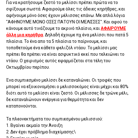
Για να κρατήσουμε ζεστό το μελίσσι πρέπει πρώτα να το
σφίξουμε σωστά. Αφαιρούμε όλες τις άδειες κηρήθρες, και
αφήνουμε μόνο όσες έχουν μέλισσες επάνω. Με απλά λόγια
"ΑΦΗΝΟΥΜΕ ΜΟΝΟ ΟΣΕΣ ΠΑΤΟΥΝ ΟΙ ΜΕΛΙΣΣΕΣ". Και αφού το
κάνουμε αυτό τινάζουμε το ακρινό πλαίσιο, και
ΑΦΑΙΡΟΥΜΕ
άλλη μια κηρήθρα
. Δηλαδή έχουμε πχ ένα μελίσσι που πατά 5
πλαίσια. Το ένα απο τα 5 πλαίσια το παίρνουμε, και
τοποθετούμε ένα κάθετο φελιζόλ ντάου. Το μελίσσι μας
πρέπει θα πρέπει να είναι ασφυκτικό εκεί που τελειώνει το
ντάου. Ο χειρισμός αυτός εφαρμόζεται στα τέλη του
Οκτωμβρίου περίπου.
Ένα συμπιεσμένο μελίσσι δε καταναλώνει. Οι τροφές που
μπορεί να εξοικονομήσει ο μελισσοκόμος είναι μέχρι και 80%
διότι αυτό το μελίσσι είναι ζεστό. Οι μέλισσες δε τρώνε μέλι,
δε καταναλώνουν ενέργεια για θερμότητα και δεν
καταπονούνται.
Τα πλεονεκτήματα του συμπιεσμένου μελισσιού:
1. Βγαίνει ακμαίο την Άνοιξη
2. Δεν έχει πρόβλημα διαχείμασης\