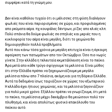
συμφέρει κατά τη γνώμη μου.
Δεν είναι καθόλου τυχαίο ότι οι μέλισσες στη φύση διαλέγουν
φωλιές που είναι περιορισμένες σε χώρο, και προφυλαγμένες
απο ρεύματα αέρα. πχ κουφάλες δέντρων, ρίζες απο ελιές κλπ.
Πολύ σπάνια θα δούμε φωλιές σε σπηλιές και μεριές που η
κυκλοφορία του αέρα είναι μεγάλη, διότι το χειμώνα θα
δημιουργηθούν πολλά προβλήματα.
Αυτό που κάνω τόσα χρόνια με μεγάλη επιτυχία είναι η έγκαιρη
αφαίρεση των πατωμάτων απο τον Οκτώμβριο. Όσο πιο νωρίς
γίνετε. Στην ελλάδα η τελευταία εκμετάλλευση είναι το πεύκο.
Άρα μετά απο κάθε τρύγο σφίγγουμε τα μελίσσια. Είναι μύθος
ότι στην Ελλάδα πρέπει να ξεχειμωνιάζουμε με μεγάλα
μελίσσια πάνω απο 7 πλαίσια, ακόμη και για τη Βόρειο Ελλάδα .
Αυτά τα δεδομένα ίσως ταιριάζουν σε χώρες του εξωτερικού.
Η ελλάδα έχει ήπιους χειμώνας, και τα μελίσσια ξεγονιάζουν
για πολύ μικρό χρόνο. Εξάλλου πρέπει να γνωρίζουμε, ότι μετά
το πεύκο, τα μελίσσια μέχρι δεκέμβριο θα μειώσουν πολύ τον
πλυθησμό, και είναι απολύτως φυσικό επακόλουθο του
πεύκου αυτό.