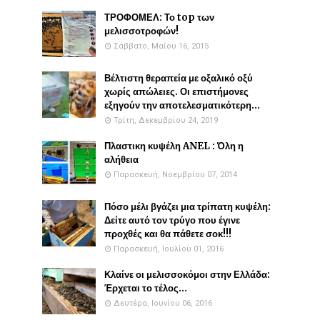
ΤΡΟΦΟΜΕΛ: Το top των
μελισσοτροφών!
Σάββατο, Μαΐου 16, 2015
Βέλτιστη θεραπεία με οξαλικό οξύ
χωρίς απώλειες. Οι επιστήμονες
εξηγούν την αποτελεσματικότερη...
Τρίτη, Δεκεμβρίου 24, 2019
Πλαστικη κυψέλη ANEL : Όλη η
αλήθεια
Παρασκευή, Νοεμβρίου 07, 2014
Πόσο μέλι βγάζει μια τρίπατη κυψέλη:
Δείτε αυτό τον τρύγο που έγινε
προχθές και θα πάθετε σοκ!!!
Παρασκευή, Ιουλίου 01, 2016
Κλαίνε οι μελισσοκόμοι στην Ελλάδα:
Έρχεται το τέλος...
Δευτέρα, Ιουνίου 06, 2016