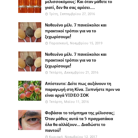
μελισσοκόμους: Και όταν μάθετε το
γιατί, δεν θα σας αρέσει....
Τρίτη, Σεπτεμβρίου 27, 2016
Νοθευένο μέλι. 7 πανεύκολοι και
πρακτικοί τρόποι για να το
ξεχωρίσουμε!
Παρασκευή, Νοεμβρίου 15, 2019
Νοθευένο μέλι. 7 πανεύκολοι και
πρακτικοί τρόποι για να το
ξεχωρίσουμε!
Τετάρτη, Δεκεμβρίου 21, 2016
Απίστευτο: Δείτε πως αυξάνουν τη
παραγωγή στη Κίνα. Ξυπνήστε πριν να
είναι αργά VIDEO ΣΟΚ
Τετάρτη, Μαΐου 11, 2016
Φοβάσαι το τσίμπημα της μέλισσας;
Όταν μάθεις αυτά τα 5 πραγματάκια
όλα θα αλλάξουν... Διαδώστε το
παντού!
Κυριακή, Νοεμβρίου 12, 2017