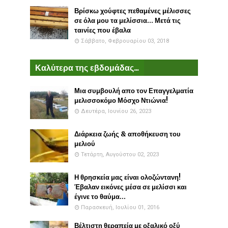
Βρίσκω χούφτες πεθαμένες μέλισσες
σε όλα μου τα μελίσσια... Μετά τις
ταινίες που έβαλα
Σάββατο, Φεβρουαρίου 03, 2018
Καλύτερα της εβδομάδας...
Μια συμβουλή απο τον Επαγγελματία
μελισσοκόμο Μόσχο Ντιώνια!
Δευτέρα, Ιουνίου 26, 2023
Διάρκεια ζωής & αποθήκευση του
μελιού
Τετάρτη, Αυγούστου 02, 2023
Η θρησκεία μας είναι ολοζώντανη!
Έβαλαν εικόνες μέσα σε μελίσσι και
έγινε το θαύμα...
Παρασκευή, Ιουλίου 01, 2016
Βέλτιστη θεραπεία με οξαλικό οξύ