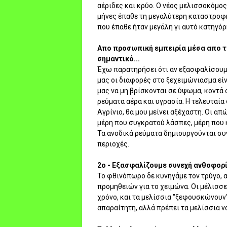
αέριδες και κρύο. Ο νέος μελισσοκόμος 
μήνες έπαθε τη μεγαλύτερη καταστροφή
που έπαθε ήταν μεγάλη γι αυτό κατηγόρ
Απο προσωπική εμπειρία μέσα απο τ
σημαντικό...
Έχω παρατηρήσει ότι αν εξασφαλίσουμ
μας οι διαφορές στο ξεχειμώνιασμα είν
μας να μη βρίσκονται σε ύψωμα, κοντά 
ρεύματα αέρα και υγρασία. Η τελευταί
Αγρίνιο, θα μου μείνει αξέχαστη. Οι 
μέρη που συγκρατού λάσπες, μέρη που κ
Τα ανοδικά ρεύματα δημιουργούνται συ
περιοχές.
2ο - Εξασφαλίζουμε συνεχή ανθοφορία
Το φθινόπωρο δε κυνηγάμε τον τρύγο, 
προμηθειών για το χειμώνα. Οι μέλισσ
χρόνο, και τα μελίσσια "ξεφουσκώνουν"
απαραίτητη, αλλά πρέπει τα μελίσσια ν