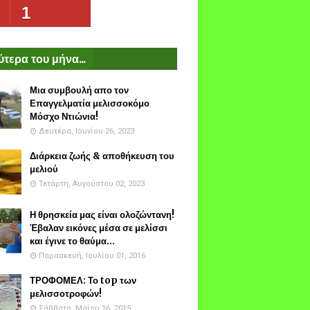
1
τερα του μήνα...
Μια συμβουλή απο τον
Επαγγελματία μελισσοκόμο
Μόσχο Ντιώνια!
Δευτέρα, Ιουνίου 26, 2023
Διάρκεια ζωής & αποθήκευση του
μελιού
Τετάρτη, Αυγούστου 02, 2023
Η θρησκεία μας είναι ολοζώντανη!
Έβαλαν εικόνες μέσα σε μελίσσι
και έγινε το θαύμα...
Παρασκευή, Ιουλίου 01, 2016
ΤΡΟΦΟΜΕΛ: Το top των
μελισσοτροφών!
Σάββατο, Μαΐου 16, 2015