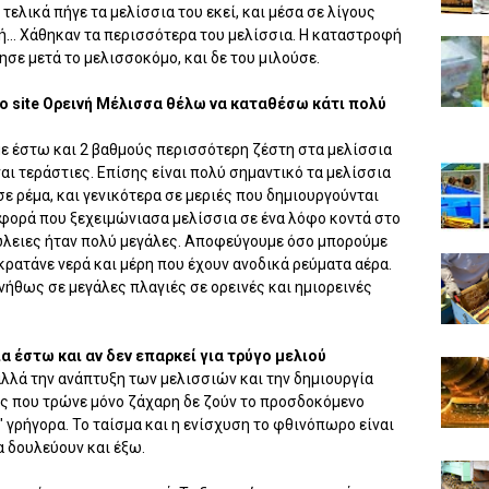
τελικά πήγε τα μελίσσια του εκεί, και μέσα σε λίγους
... Χάθηκαν τα περισσότερα του μελίσσια. Η καταστροφή
ησε μετά το μελισσοκόμο, και δε του μιλούσε.
ο site Ορεινή Μέλισσα θέλω να καταθέσω κάτι πολύ
ε έστω και 2 βαθμούς περισσότερη ζέστη στα μελίσσια
αι τεράστιες. Επίσης είναι πολύ σημαντικό τα μελίσσια
σε ρέμα, και γενικότερα σε μεριές που δημιουργούνται
α φορά που ξεχειμώνιασα μελίσσια σε ένα λόφο κοντά στο
απώλειες ήταν πολύ μεγάλες. Αποφεύγουμε όσο μπορούμε
ρατάνε νερά και μέρη που έχουν ανοδικά ρεύματα αέρα.
νήθως σε μεγάλες πλαγιές σε ορεινές και ημιορεινές
 έστω και αν δεν επαρκεί για τρύγο μελιού
αλλά την ανάπτυξη των μελισσιών και την δημιουργία
ες που τρώνε μόνο ζάχαρη δε ζούν το προσδοκόμενο
 γρήγορα. Το ταίσμα και η ενίσχυση το φθινόπωρο είναι
α δουλεύουν και έξω.