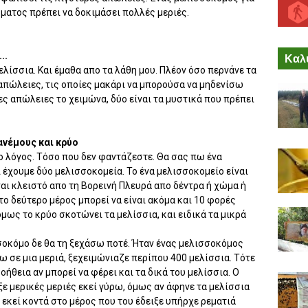
ματος πρέπει να δοκιμάσει πολλές μεριές.
..
Καλύ
λίσσια. Και έμαθα απο τα λάθη μου. Πλέον όσο περνάνε τα
απώλειες, τις οποίες μακάρι να μπορούσα να μηδενίσω
γες απώλειες το χειμώνα, δύο είναι τα μυστικά που πρέπει
ανέμους και κρύο
ο λόγος. Τόσο που δεν φαντάζεστε. Θα σας πω ένα
ι έχουμε δύο μελισσοκομεία. Το ένα μελισσοκομείο είναι
ίναι κλειστό απο τη Βορεινή Πλευρά απο δέντρα ή χώμα ή
ο δεύτερο μέρος μπορεί να είναι ακόμα και 10 φορές
όμως το κρύο σκοτώνει τα μελίσσια, και ειδικά τα μικρά
σοκόμο δε θα τη ξεχάσω ποτέ. Ήταν ένας μελισσοκόμος
ω σε μια μεριά, ξεχειμώνιαζε περίπου 400 μελίσσια. Τότε
ήθεια αν μπορεί να φέρει και τα δικά του μελίσσια. Ο
ε μερικές μεριές εκεί γύρω, όμως αν άφηνε τα μελίσσια
 εκεί κοντά στο μέρος που του έδειξε υπήρχε ρεματιά