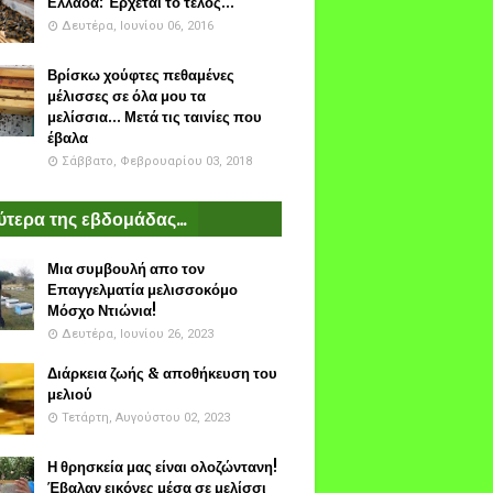
Ελλάδα: Έρχεται το τέλος...
Δευτέρα, Ιουνίου 06, 2016
Βρίσκω χούφτες πεθαμένες
μέλισσες σε όλα μου τα
μελίσσια... Μετά τις ταινίες που
έβαλα
Σάββατο, Φεβρουαρίου 03, 2018
τερα της εβδομάδας...
Μια συμβουλή απο τον
Επαγγελματία μελισσοκόμο
Μόσχο Ντιώνια!
Δευτέρα, Ιουνίου 26, 2023
Διάρκεια ζωής & αποθήκευση του
μελιού
Τετάρτη, Αυγούστου 02, 2023
Η θρησκεία μας είναι ολοζώντανη!
Έβαλαν εικόνες μέσα σε μελίσσι