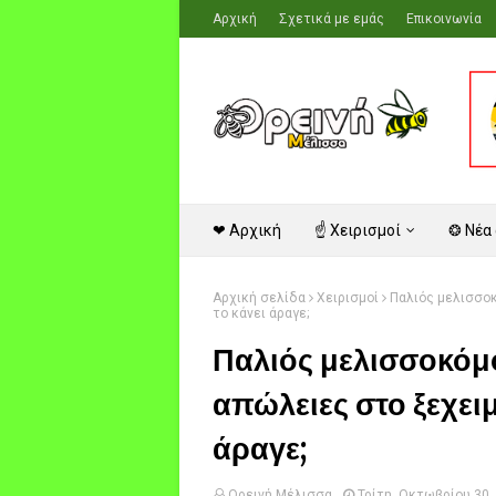
Αρχική
Σχετικά με εμάς
Επικοινωνία
❤ Αρχική
☝ Χειρισμοί
❂ Νέα
Αρχική σελίδα
Χειρισμοί
Παλιός μελισσοκ
το κάνει άραγε;
Παλιός μελισσοκόμο
απώλειες στο ξεχει
άραγε;
Ορεινή Μέλισσα
Τρίτη, Οκτωβρίου 30,