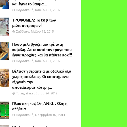
και έγινε το θαύμα...
Παρασκευή, Ιουλίου 01, 2016
ΤΡΟΦΟΜΕΛ: Το top των
μελισσοτροφών!
Σάββατο, Μαΐου 16, 2015
Πόσο μέλι βγάζει μια τρίπατη
κυψέλη: Δείτε αυτό τον τρύγο που
έγινε προχθές και θα πάθετε σοκ!!!
Παρασκευή, Ιουλίου 01, 2016
Βέλτιστη θεραπεία με οξαλικό οξύ
χωρίς απώλειες. Οι επιστήμονες
εξηγούν την
αποτελεσματικότερη...
Τρίτη, Δεκεμβρίου 24, 2019
Πλαστικη κυψέλη ANEL : Όλη η
αλήθεια
Παρασκευή, Νοεμβρίου 07, 2014