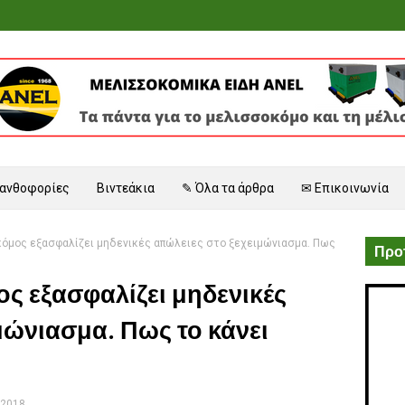
 ανθοφορίες
Βιντεάκια
✎ Όλα τα άρθρα
✉ Επικοινωνία
όμος εξασφαλίζει μηδενικές απώλειες στο ξεχειμώνιασμα. Πως
Προτ
ς εξασφαλίζει μηδενικές
μώνιασμα. Πως το κάνει
 2018