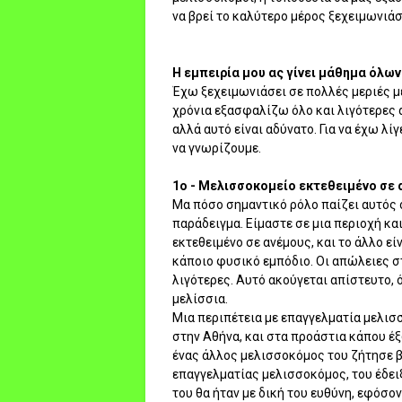
να βρεί το καλύτερο μέρος ξεχειμωνιάσ
Η εμπειρία μου ας γίνει μάθημα όλων.
Έχω ξεχειμωνιάσει σε πολλές μεριές με
χρόνια εξασφαλίζω όλο και λιγότερες 
αλλά αυτό είναι αδύνατο. Για να έχω λί
να γνωρίζουμε.
1ο - Μελισσοκομείο εκτεθειμένο σε 
Μα πόσο σημαντικό ρόλο παίζει αυτός 
παράδειγμα. Είμαστε σε μια περιοχή κα
εκτεθειμένο σε ανέμους, και το άλλο ε
κάποιο φυσικό εμπόδιο. Οι απώλειες στ
λιγότερες. Αυτό ακούγεται απίστευτο, 
μελίσσια.
Μια περιπέτεια με επαγγελματία μελισ
στην Αθήνα, και στα προάστια κάπου έξ
ένας άλλος μελισσοκόμος του ζήτησε βο
επαγγελματίας μελισσοκόμος, του έδειξ
του θα ήταν με δική του ευθύνη, εφόσον