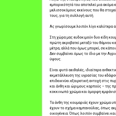
εμπορικότητά του αποτελεί μια ακόμα ε
μελισσοκόμους εκείνους που θα στοχε
τους, για τη συλλογή αυτή.
Ας γνωρίσουμε λοιπόν λίγο καλύτερα 
Στη χώρα μας ευδοκιμούν δυο είδη κουμ
πρώτη ακροβατεί μεταξύ του θάμνου κα
μέτρα, αλλά που όμως μπορεί, σε κάπο
Δεν συμβαίνει όμως το ίδιο με την Αγρ
ύψους.
Είναι φυτό αειθαλές, ιδιαίτερα ανθεκτι
εκμετάλλευση της υγρασίας του εδάφου
επιδεικνύει εξαιρετική αντοχή στις πυ
και άνθη και ώριμους καρπούς – της π
κοκκινωπό χρώμα και όμορφη εμφάνισ
Τα άνθη της κουμαριάς έχουν χρώμα υπο
έχουν το σχήμα καμπανούλας, όπως ακρι
οικογένεια. Όπως λοιπόν συμβαίνει και