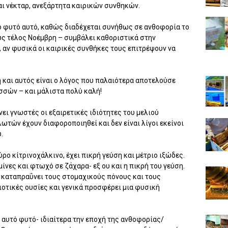
αι νέκταρ, ανεξάρτητα καιρικών συνθηκών.
το φυτό αυτό, καθώς διαδέχεται συνήθως σε ανθοφορία το
ως τέλος Νοέμβρη – συμβάλει καθοριστικά στην
αν φυσικά οι καιρικές συνθήκες τους επιτρέψουν να
η και αυτός είναι ο λόγος που παλαιότερα αποτελούσε
σσών – και μάλιστα πολύ καλή!
νει γνωστές οι εξαιρετικές ιδιότητες του μελιού
ωτών έχουν διαφοροποιηθεί και δεν είναι λίγοι εκείνοι
.
ρο κίτρινοχάλκινο, έχει πικρή γεύση και μέτριο ιξώδες.
μίνες και φτωχό σε ζάχαρα- εξ ου και η πικρή του γεύση.
 καταπραΰνει τους στομαχικούς πόνους και τους
ιοτικές ουσίες και γενικά προσφέρει μια φυσική
 αυτό φυτό- ιδιαίτερα την εποχή της ανθοφορίας/