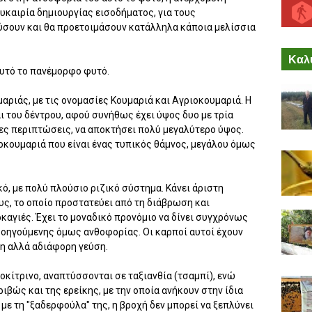
υκαιρία δημιουργίας εισοδήματος, για τους
ύσουν και θα προετοιμάσουν κατάλληλα κάποια μελίσσια
Καλύ
αυτό το πανέμορφο φυτό.
αριάς, με τις ονομασίες Κουμαριά και Αγριοκουμαριά. Η
ι του δέντρου, αφού συνήθως έχει ύψος δυο με τρία
ιες περιπτώσεις, να αποκτήσει πολύ μεγαλύτερο ύψος.
ιοκουμαριά που είναι ένας τυπικός θάμνος, μεγάλου όμως
κό, με πολύ πλούσιο ριζικό σύστημα. Κάνει άριστη
ς, το οποίο προστατεύει από τη διάβρωση και
ρκαγιές. Έχει το μοναδικό προνόμιο να δίνει συγχρόνως
ροηγούμενης όμως ανθοφορίας. Οι καρποί αυτοί έχουν
η αλλά αδιάφορη γεύση.
κίτρινο, αναπτύσσονται σε ταξιανθία (τσαμπί), ενώ
βώς και της ερείκης, με την οποία ανήκουν στην ίδια
 με τη "ξαδερφούλα" της, η βροχή δεν μπορεί να ξεπλύνει