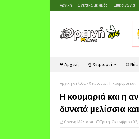
Αρχική
Σχετικά με εμάς
Επικοινωνία
❤ Αρχική
☝ Χειρισμοί
❂ Νέα
Αρχική σελίδα
Χειρισμοί
Η κουμαριά και η
Η κουμαριά και η α
δυνατά μελίσσια και 
Ορεινή Μέλισσα
Τρίτη, Οκτωβρίου 02,