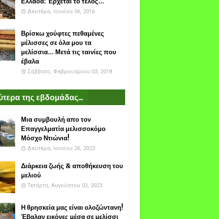
Ελλάδα: Έρχεται το τέλος...
Δευτέρα, Ιουνίου 06, 2016
Βρίσκω χούφτες πεθαμένες
μέλισσες σε όλα μου τα
μελίσσια... Μετά τις ταινίες που
έβαλα
Σάββατο, Φεβρουαρίου 03, 2018
τερα της εβδομάδας...
Μια συμβουλή απο τον
Επαγγελματία μελισσοκόμο
Μόσχο Ντιώνια!
Δευτέρα, Ιουνίου 26, 2023
Διάρκεια ζωής & αποθήκευση του
μελιού
Τετάρτη, Αυγούστου 02, 2023
Η θρησκεία μας είναι ολοζώντανη!
Έβαλαν εικόνες μέσα σε μελίσσι