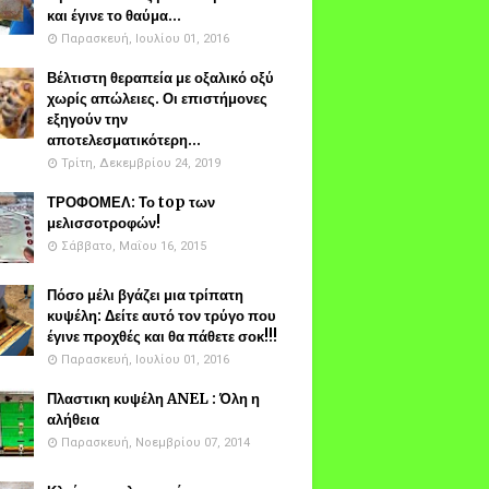
και έγινε το θαύμα...
Παρασκευή, Ιουλίου 01, 2016
Βέλτιστη θεραπεία με οξαλικό οξύ
χωρίς απώλειες. Οι επιστήμονες
εξηγούν την
αποτελεσματικότερη...
Τρίτη, Δεκεμβρίου 24, 2019
ΤΡΟΦΟΜΕΛ: Το top των
μελισσοτροφών!
Σάββατο, Μαΐου 16, 2015
Πόσο μέλι βγάζει μια τρίπατη
κυψέλη: Δείτε αυτό τον τρύγο που
έγινε προχθές και θα πάθετε σοκ!!!
Παρασκευή, Ιουλίου 01, 2016
Πλαστικη κυψέλη ANEL : Όλη η
αλήθεια
Παρασκευή, Νοεμβρίου 07, 2014