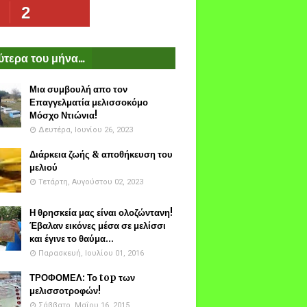
2
τερα του μήνα...
Μια συμβουλή απο τον
Επαγγελματία μελισσοκόμο
Μόσχο Ντιώνια!
Δευτέρα, Ιουνίου 26, 2023
Διάρκεια ζωής & αποθήκευση του
μελιού
Τετάρτη, Αυγούστου 02, 2023
Η θρησκεία μας είναι ολοζώντανη!
Έβαλαν εικόνες μέσα σε μελίσσι
και έγινε το θαύμα...
Παρασκευή, Ιουλίου 01, 2016
ΤΡΟΦΟΜΕΛ: Το top των
μελισσοτροφών!
Σάββατο, Μαΐου 16, 2015