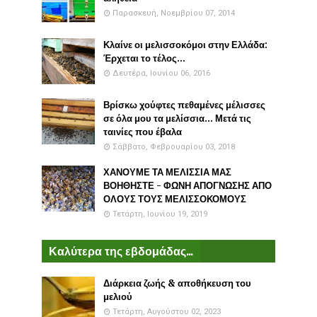
Παρασκευή, Νοεμβρίου 07, 2014
Κλαίνε οι μελισσοκόμοι στην Ελλάδα:
Έρχεται το τέλος...
Δευτέρα, Ιουνίου 06, 2016
Βρίσκω χούφτες πεθαμένες μέλισσες
σε όλα μου τα μελίσσια... Μετά τις
ταινίες που έβαλα
Σάββατο, Φεβρουαρίου 03, 2018
ΧΑΝΟΥΜΕ ΤΑ ΜΕΛΙΣΣΙΑ ΜΑΣ
ΒΟΗΘΗΣΤΕ - ΦΩΝΗ ΑΠΟΓΝΩΣΗΣ ΑΠΟ
ΟΛΟΥΣ ΤΟΥΣ ΜΕΛΙΣΣΟΚΟΜΟΥΣ
Τετάρτη, Ιουνίου 19, 2019
Καλύτερα της εβδομάδας...
Διάρκεια ζωής & αποθήκευση του
μελιού
Τετάρτη, Αυγούστου 02, 2023