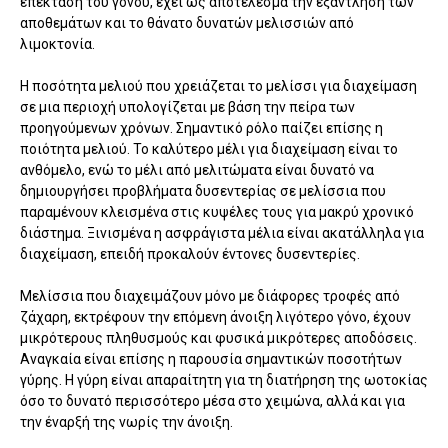
επέκταση του γόνου, έχει ως αποτέλεσμα την εξάντληση των
αποθεμάτων και το θάνατο δυνατών μελισσιών από
λιμοκτονία.
Η ποσότητα μελιού που χρειάζεται το μελίσσι για διαχείμαση
σε μια περιοχή υπολογίζεται με βάση την πείρα των
προηγούμενων χρόνων. Σημαντικό ρόλο παίζει επίσης η
ποιότητα μελιού. Το καλύτερο μέλι για διαχείμαση είναι το
ανθόμελο, ενώ το μέλι από μελιτώματα είναι δυνατό να
δημιουργήσει προβλήματα δυσεντερίας σε μελίσσια που
παραμένουν κλεισμένα στις κυψέλες τους για μακρύ χρονικό
διάστημα. Ξινισμένα η ασφράγιστα μέλια είναι ακατάλληλα για
διαχείμαση, επειδή προκαλούν έντονες δυσεντερίες.
Μελίσσια που διαχειμάζουν μόνο με διάφορες τροφές από
ζάχαρη, εκτρέφουν την επόμενη άνοιξη λιγότερο γόνο, έχουν
μικρότερους πληθυσμούς και φυσικά μικρότερες αποδόσεις.
Αναγκαία είναι επίσης η παρουσία σημαντικών ποσοτήτων
γύρης. Η γύρη είναι απαραίτητη για τη διατήρηση της ωοτοκίας
όσο το δυνατό περισσότερο μέσα στο χειμώνα, αλλά και για
την έναρξή της νωρίς την άνοιξη.