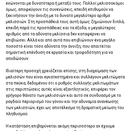
ενώνονται με δυνατότερα ή μεταξύ τους. Πολλοί μελισσοκόμοι
όμως, αποφεύγουν τις συνενώσεις, επειδή επιθυμούν να
ξεκινήσουν την άνοιξη με το δυνατό μεγαλύτερο αριθμό
μελισσιών. Στη προσπάθειά τους αυτή όμως ζημιώνουν διπλά,
επειδή παρά τις προσπάθειες και τα έξοδα, ο μεγαλύτερος
αριθμός από τα αδύνατα μελίσσια δεν καταφέρνει να
επιβιώσει. Αλλά και από αυτά που επιβιώνουν ένα μεγάλο
ποσοστό είναι τόσο αδύνατα την άνοιξη, που απαιτείται
σημαντική επένδυση σε εργασία και τροφοδότηση για να
αποδώσουν.
Ιδιαίτερη προσοχή χρειάζεται επίσης, στη διαχείμαση των
μελισσών που είναι εγκατεστημένα και συλλέγουν μελιτώματα
στα πεύκα, δεδομένου ότι ο ρυθμός συλλογής μελιτωμάτων
στις περιπτώσεις αυτές είναι εξαντλητικός, επιφέρει τον
γρήγορο θάνατο των μελισσιών και αυτό σε συνδυασμό με το
ραγδαίο περιορισμό του γόνου και την αδυναμία ανανέωσης
των μελισσιών, έχει ως αποτέλεσμα τη δραματική μείωση του
πληθυσμού.
Η κατάσταση επιβαρύνεται ακόμη περισσότερο αν έχουμε