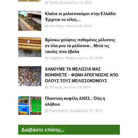
Τρίτη, Αυγούστου 16, 2016
Κλαίνε οι μελισσοκόμοι στην Ελλάδα:
Έρχεται το τέλος...
Δευτέρα, Ιουνίου 06, 2016
Βρίσκω χούφτες πεθαμένες μέλισσες
σε όλα μου τα μελίσσια... Μετά τις
ταινίες που έβαλα
Σάββατο, Φεβρουαρίου 03, 2018
ΧΑΝΟΥΜΕ ΤΑ ΜΕΛΙΣΣΙΑ ΜΑΣ
ΒΟΗΘΗΣΤΕ - ΦΩΝΗ ΑΠΟΓΝΩΣΗΣ ΑΠΟ
ΟΛΟΥΣ ΤΟΥΣ ΜΕΛΙΣΣΟΚΟΜΟΥΣ
Τετάρτη, Ιουνίου 19, 2019
Πλαστικη κυψέλη ANEL : Όλη η
αλήθεια
Παρασκευή, Νοεμβρίου 07, 2014
Διαβάστε επίσης...