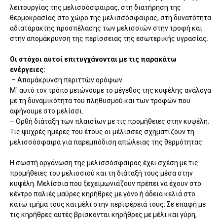
λειτουργίας της μελισσόσφαιρας, στη διατήρηση της
θερμοκρασίας στο χώρο της μελισσόσφαιρας, στη δυνατότητα
αδιατάρακτης προσπέλασης των μελισσιών στην τροφή και
στην απομάκρυνση της περίσσειας της εσωτερικής υγρασίας.
Οι στόχοι αυτοί επιτυγχάνονται με τις παρακάτω
ενέργειες:
– Απομάκρυνση περιττών ορόφων.
Μ΄ αυτό τον τρόπο μειώνουμε το μέγεθος της κυψέλης ανάλογα
με τη δυναμικότητα του πληθυσμού και των τροφών που
αφήνουμε στο μελίσσι.
– Ορθή διάταξη των πλαισίων με τις προμήθειες στην κυψέλη.
Τις ψυχρές ημέρες του έτους οι μέλισσες σχηματίζουν τη
μελισσόσφαιρα για παρεμπόδιση απώλειας της θερμότητας.
Η σωστή οργάνωση της μελισσόσφαιρας έχει σχέση με τις
προμήθειες του μελισσιού και τη διάταξή τους μέσα στην
κυψέλη. Μελίσσια που ξεχειμωνιάζουν πρέπει να έχουν στο
κέντρο παλιές μαύρες κηρήθρες με γόνο ή άδεια κελιά στο
κάτω τμήμα τους και μέλι στην περιφέρειά τους. Σε επαφή με
τις κηρήθρες αυτές βρίσκονται κηρήθρες με μέλι και γύρη,