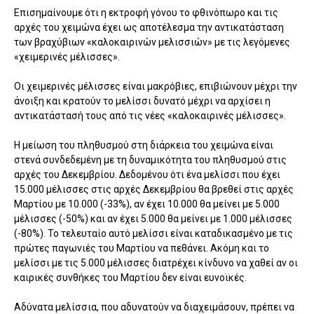
Επισημαίνουμε ότι η εκτροφή γόνου το φθινόπωρο και τις
αρχές του χειμώνα έχει ως αποτέλεσμα την αντικατάσταση
των βραχύβιων «καλοκαιρινών μελισσιών» με τις λεγόμενες
«χειμερινές μέλισσες».
Οι χειμερινές μέλισσες είναι μακρόβιες, επιβιώνουν μέχρι την
άνοιξη και κρατούν το μελίσσι δυνατό μέχρι να αρχίσει η
αντικατάστασή τους από τις νέες «καλοκαιρινές μέλισσες».
Η μείωση του πληθυσμού στη διάρκεια του χειμώνα είναι
στενά συνδεδεμένη με τη δυναμικότητα του πληθυσμού στις
αρχές του Δεκεμβρίου. Δεδομένου ότι ένα μελίσσι που έχει
15.000 μέλισσες στις αρχές Δεκεμβρίου θα βρεθεί στις αρχές
Μαρτίου με 10.000 (-33%), αν έχει 10.000 θα μείνει με 5.000
μέλισσες (-50%) και αν έχει 5.000 θα μείνει με 1.000 μέλισσες
(-80%). Το τελευταίο αυτό μελίσσι είναι καταδικασμένο με τις
πρώτες παγωνιές του Μαρτίου να πεθάνει. Ακόμη και το
μελίσσι με τις 5.000 μέλισσες διατρέχει κίνδυνο να χαθεί αν οι
καιρικές συνθήκες του Μαρτίου δεν είναι ευνοϊκές.
Αδύνατα μελίσσια, που αδυνατούν να διαχειμάσουν, πρέπει να