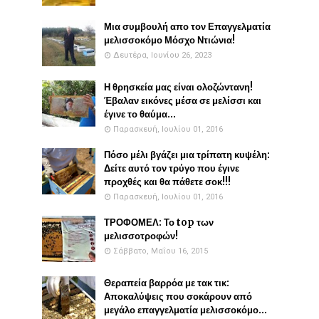
Μια συμβουλή απο τον Επαγγελματία
μελισσοκόμο Μόσχο Ντιώνια!
Δευτέρα, Ιουνίου 26, 2023
Η θρησκεία μας είναι ολοζώντανη!
Έβαλαν εικόνες μέσα σε μελίσσι και
έγινε το θαύμα...
Παρασκευή, Ιουλίου 01, 2016
Πόσο μέλι βγάζει μια τρίπατη κυψέλη:
Δείτε αυτό τον τρύγο που έγινε
προχθές και θα πάθετε σοκ!!!
Παρασκευή, Ιουλίου 01, 2016
ΤΡΟΦΟΜΕΛ: Το top των
μελισσοτροφών!
Σάββατο, Μαΐου 16, 2015
Θεραπεία βαρρόα με τακ τικ:
Αποκαλύψεις που σοκάρουν από
μεγάλο επαγγελματία μελισσοκόμο...