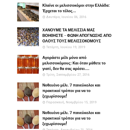
Κλαίνε οι μελισσοκόμοι στην Ελλάδα:
Έρχεται το τέλος...
Δευτέρα, Ιουνίου 06, 2016
ΧΑΝΟΥΜΕ ΤΑ ΜΕΛΙΣΣΙΑ ΜΑΣ
ΒΟΗΘΗΣΤΕ - ΦΩΝΗ ΑΠΟΓΝΩΣΗΣ ΑΠΟ
ΟΛΟΥΣ ΤΟΥΣ ΜΕΛΙΣΣΟΚΟΜΟΥΣ
Τετάρτη, Ιουνίου 19, 2019
Αγοράστε μέλι μόνο από
μελισσοκόμους: Και όταν μάθετε το
γιατί, δεν θα σας αρέσει....
Τρίτη, Σεπτεμβρίου 27, 2016
Νοθευένο μέλι. 7 πανεύκολοι και
πρακτικοί τρόποι για να το
ξεχωρίσουμε!
Παρασκευή, Νοεμβρίου 15, 2019
Νοθευένο μέλι. 7 πανεύκολοι και
πρακτικοί τρόποι για να το
ξεχωρίσουμε!
Τετάρτη, Δεκεμβρίου 21, 2016