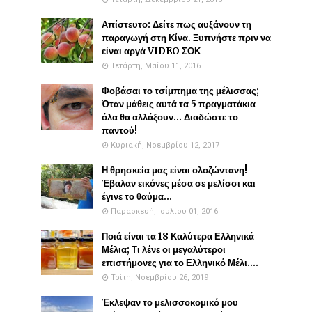
Απίστευτο: Δείτε πως αυξάνουν τη
παραγωγή στη Κίνα. Ξυπνήστε πριν να
είναι αργά VIDEO ΣΟΚ
Τετάρτη, Μαΐου 11, 2016
Φοβάσαι το τσίμπημα της μέλισσας;
Όταν μάθεις αυτά τα 5 πραγματάκια
όλα θα αλλάξουν... Διαδώστε το
παντού!
Κυριακή, Νοεμβρίου 12, 2017
Η θρησκεία μας είναι ολοζώντανη!
Έβαλαν εικόνες μέσα σε μελίσσι και
έγινε το θαύμα...
Παρασκευή, Ιουλίου 01, 2016
Ποιά είναι τα 18 Καλύτερα Ελληνικά
Μέλια; Τι λένε οι μεγαλύτεροι
επιστήμονες για το Ελληνικό Μέλι....
Τρίτη, Νοεμβρίου 26, 2019
Έκλεψαν το μελισσοκομικό μου