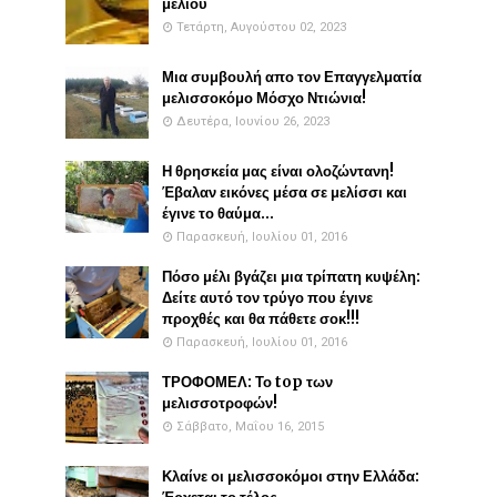
μελιού
Τετάρτη, Αυγούστου 02, 2023
Μια συμβουλή απο τον Επαγγελματία
μελισσοκόμο Μόσχο Ντιώνια!
Δευτέρα, Ιουνίου 26, 2023
Η θρησκεία μας είναι ολοζώντανη!
Έβαλαν εικόνες μέσα σε μελίσσι και
έγινε το θαύμα...
Παρασκευή, Ιουλίου 01, 2016
Πόσο μέλι βγάζει μια τρίπατη κυψέλη:
Δείτε αυτό τον τρύγο που έγινε
προχθές και θα πάθετε σοκ!!!
Παρασκευή, Ιουλίου 01, 2016
ΤΡΟΦΟΜΕΛ: Το top των
μελισσοτροφών!
Σάββατο, Μαΐου 16, 2015
Κλαίνε οι μελισσοκόμοι στην Ελλάδα: