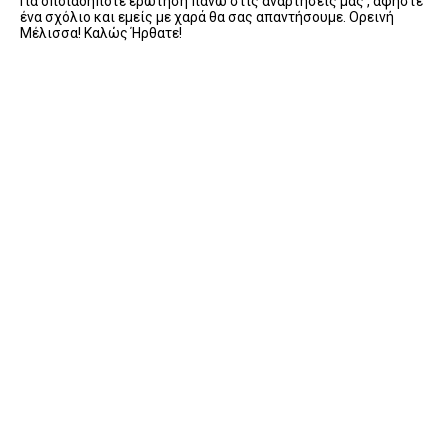
Για οποιαδήποτε ερώτηση πάνω στις αναρτήσεις μας , αφήστε
ένα σχόλιο και εμείς με χαρά θα σας απαντήσουμε. Ορεινή
Μέλισσα! Καλώς Ήρθατε!