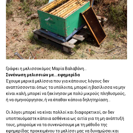
Γράφει η μελισσοκόμος Μαρία Βαλαβάνη...
Συνένωση μελισσιών με...εφημερίδα
Έχουμε μερικά μελίσσια που για κάποιους λόγους δεν
αναπτύσσονται όπως τα υπόλοιπα, μπορεί η βασίλισσα να μην
είναι καλή, μπορεί να ξεκίνησαν με πολύ μικρούς πληθυσμούς,
ή να σμηνούργησαν, ή να έπαθαν κάποια δηλητηρίαση...
Οι λόγοι μπορεί να είναι πολλοί και διαφορετικοί, αν δεν
υποπτευόμαστε κάποια ασθένεια ως αιτία για τη μη ανάπτυξή
τους, μπορούμε να τα συνενώσουμε με τη μέθοδο της
εφημερίδας προκειμένου το μελίσσι μας να δυναμώσει και