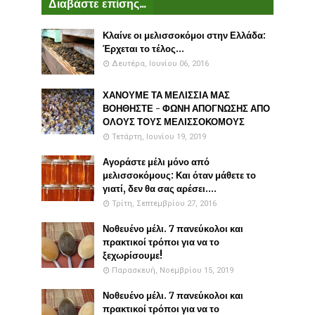
Διαβάστε επίσης...
Κλαίνε οι μελισσοκόμοι στην Ελλάδα:
Έρχεται το τέλος...
Δευτέρα, Ιουνίου 06, 2016
ΧΑΝΟΥΜΕ ΤΑ ΜΕΛΙΣΣΙΑ ΜΑΣ
ΒΟΗΘΗΣΤΕ - ΦΩΝΗ ΑΠΟΓΝΩΣΗΣ ΑΠΟ
ΟΛΟΥΣ ΤΟΥΣ ΜΕΛΙΣΣΟΚΟΜΟΥΣ
Τετάρτη, Ιουνίου 19, 2019
Αγοράστε μέλι μόνο από
μελισσοκόμους: Και όταν μάθετε το
γιατί, δεν θα σας αρέσει....
Τρίτη, Σεπτεμβρίου 27, 2016
Νοθευένο μέλι. 7 πανεύκολοι και
πρακτικοί τρόποι για να το
ξεχωρίσουμε!
Παρασκευή, Νοεμβρίου 15, 2019
Νοθευένο μέλι. 7 πανεύκολοι και
πρακτικοί τρόποι για να το