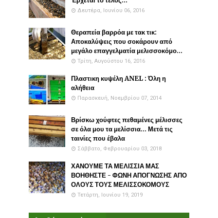
Έρχεται το τέλος...
Δευτέρα, Ιουνίου 06, 2016
Θεραπεία βαρρόα με τακ τικ:
Αποκαλύψεις που σοκάρουν από
μεγάλο επαγγελματία μελισσοκόμο...
Τρίτη, Αυγούστου 16, 2016
Πλαστικη κυψέλη ANEL : Όλη η
αλήθεια
Παρασκευή, Νοεμβρίου 07, 2014
Βρίσκω χούφτες πεθαμένες μέλισσες
σε όλα μου τα μελίσσια... Μετά τις
ταινίες που έβαλα
Σάββατο, Φεβρουαρίου 03, 2018
ΧΑΝΟΥΜΕ ΤΑ ΜΕΛΙΣΣΙΑ ΜΑΣ
ΒΟΗΘΗΣΤΕ - ΦΩΝΗ ΑΠΟΓΝΩΣΗΣ ΑΠΟ
ΟΛΟΥΣ ΤΟΥΣ ΜΕΛΙΣΣΟΚΟΜΟΥΣ
Τετάρτη, Ιουνίου 19, 2019