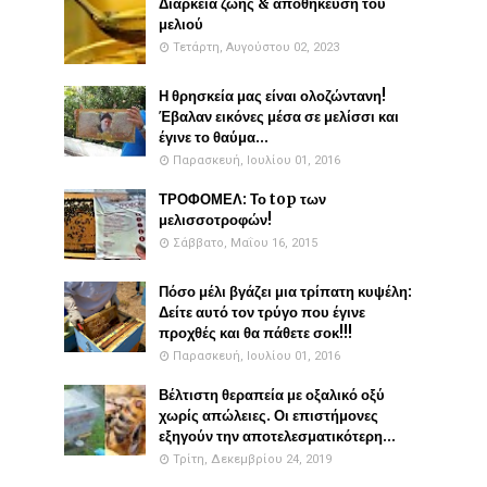
Διάρκεια ζωής & αποθήκευση του
μελιού
Τετάρτη, Αυγούστου 02, 2023
Η θρησκεία μας είναι ολοζώντανη!
Έβαλαν εικόνες μέσα σε μελίσσι και
έγινε το θαύμα...
Παρασκευή, Ιουλίου 01, 2016
ΤΡΟΦΟΜΕΛ: Το top των
μελισσοτροφών!
Σάββατο, Μαΐου 16, 2015
Πόσο μέλι βγάζει μια τρίπατη κυψέλη:
Δείτε αυτό τον τρύγο που έγινε
προχθές και θα πάθετε σοκ!!!
Παρασκευή, Ιουλίου 01, 2016
Βέλτιστη θεραπεία με οξαλικό οξύ
χωρίς απώλειες. Οι επιστήμονες
εξηγούν την αποτελεσματικότερη...
Τρίτη, Δεκεμβρίου 24, 2019