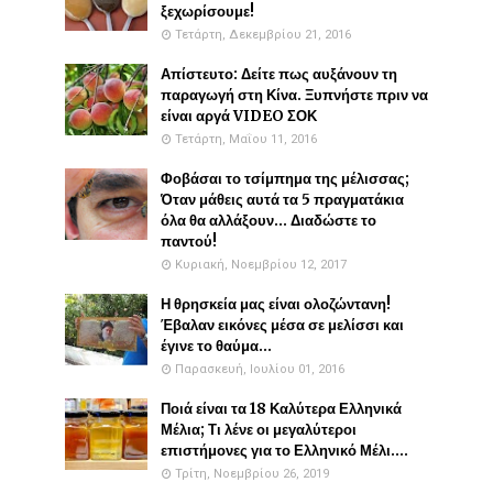
ξεχωρίσουμε!
Τετάρτη, Δεκεμβρίου 21, 2016
Απίστευτο: Δείτε πως αυξάνουν τη
παραγωγή στη Κίνα. Ξυπνήστε πριν να
είναι αργά VIDEO ΣΟΚ
Τετάρτη, Μαΐου 11, 2016
Φοβάσαι το τσίμπημα της μέλισσας;
Όταν μάθεις αυτά τα 5 πραγματάκια
όλα θα αλλάξουν... Διαδώστε το
παντού!
Κυριακή, Νοεμβρίου 12, 2017
Η θρησκεία μας είναι ολοζώντανη!
Έβαλαν εικόνες μέσα σε μελίσσι και
έγινε το θαύμα...
Παρασκευή, Ιουλίου 01, 2016
Ποιά είναι τα 18 Καλύτερα Ελληνικά
Μέλια; Τι λένε οι μεγαλύτεροι
επιστήμονες για το Ελληνικό Μέλι....
Τρίτη, Νοεμβρίου 26, 2019