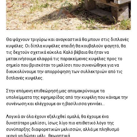
Θα ψάχνουν τριγύρω και αναγκαστικά θα μπουν στις διπλανές
κυψέλες. Οι δίπλα κυψέλες επειδή θα κουβαλούν φαγητό, θα
τις δεχτούν σχετικά εύκολα. Καλό βέβαια θα ήταν να
μετακινήσουμε ελαφρά τις παρακείμενες κυψέλες προς το
σημείο που βρισκόταν το μελίσσι που συνενώθηκε για να
διευκολύνουμε την απορρόφηση των συλλεκτριών από τις
διπλανές κυψέλες.
Στην επόμενη επιθεώρησή μας απομακρύνουμε τα
υπολείμματα της εφημερίδας από την κυψέλη που κάναμε την
συνένωση και ελέγχουμε αν η βασίλισσα γεννάει...
Λογικά αν όλα έχουν εξελιχθεί ομαλά, θα έχουμε ένα
δυνατότερο μελίσσι, ίσως λίγο πιο επιθετικό λόγο της
συνύπαρξης διαφορετικών μελισσών, αλλά με πληθυσμό
ικανό να δώσει μέλι...θεωρητικά.