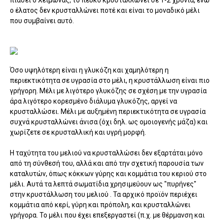
ο έλατος δεν κρυσταλλώνει ποτέ και είναι το μοναδικό μέλι
που συμβαίνει αυτό.
Όσο υψηλότερη είναι η γλυκόζη και χαμηλότερη η
περιεκτικότητα σε υγρασία στο μέλι, η κρυστάλλωση είναι πιο
γρήγορη. Μέλι με λιγότερο γλυκόζης σε σχέση με την υγρασία
άρα λιγότερο κορεσμένο διάλυμα γλυκόζης, αργεί να
κρυσταλλώσει. Μέλι με αυξημένη περιεκτικότητα σε υγρασία
συχνά κρυσταλλώνει άνισα (όχι δηλ. ως ομοιογενής μάζα) και
χωρίζετε σε κρυσταλλική και υγρή μορφή.
Η ταχύτητα του μελιού να κρυσταλλώσει δεν εξαρτάται μόνο
από τη σύνθεσή του, αλλά και από την σχετική παρουσία των
καταλυτών, όπως κόκκων γύρης και κομμάτια του κεριού στο
μέλι. Αυτά τα λεπτά σωματίδια χρησιμεύουν ως "πυρήνες"
στην κρυστάλλωση του μελιού . Τα αρχικό προϊόν περιέχει
κομμάτια από κερί, γύρη και πρόπολη, και κρυσταλλώνει
γρήγορα. Το μέλι που έχει επεξεργαστεί (π.χ. με θέρμανση και