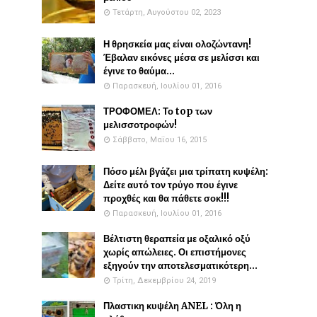
Τετάρτη, Αυγούστου 02, 2023
Η θρησκεία μας είναι ολοζώντανη!
Έβαλαν εικόνες μέσα σε μελίσσι και
έγινε το θαύμα...
Παρασκευή, Ιουλίου 01, 2016
ΤΡΟΦΟΜΕΛ: Το top των
μελισσοτροφών!
Σάββατο, Μαΐου 16, 2015
Πόσο μέλι βγάζει μια τρίπατη κυψέλη:
Δείτε αυτό τον τρύγο που έγινε
προχθές και θα πάθετε σοκ!!!
Παρασκευή, Ιουλίου 01, 2016
Βέλτιστη θεραπεία με οξαλικό οξύ
χωρίς απώλειες. Οι επιστήμονες
εξηγούν την αποτελεσματικότερη...
Τρίτη, Δεκεμβρίου 24, 2019
Πλαστικη κυψέλη ANEL : Όλη η