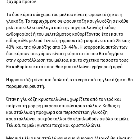
ζάχαρα προϊόν.
Τα δύο κύρια σάκχαρα του μελιού είναι η φρουκτόζη και η
γλυκόζη. Το περιεχόμενο σε φρουκτόζη και γλυκόζη σε κάθε
μέλι ποικίλλει ανάλογα από την πηγή συλλογής ( είδος
ανθοφορίας) ή του μελιτώματος καθορίζοντας έτσι και το
είδος κάθε μελιού. Γενικά, η φρουκτόζη κυμαίνετε από 25 έως
40%. και της γλυκόζης από 30- 44% . Η ισορροπία αυτών των
δύο κύριων σακχάρων είναι η κύρια αιτία που θα οδηγήσει
στην κρυστάλλωση του μελιού, και το σχετικό ποσοστό τους
θα καθορίσει κατά πόσο θα κρυσταλλώνει γρήγορα ή αργά.
Η φρουκτόζη είναι πιο διαλυτή στο νερό από τη γλυκόζη και θα
παραμείνει ρευστή.
Όταν η γλυκόζη κρυσταλλώνει, χωρίζετε από το νερό και
παίρνει τη μορφή μικροσκοπικών κρυστάλλων. Καθώς η
κρυστάλλωση προχωρά και περισσότερη γλυκόζη
κρυσταλλώνει, οι κρύσταλλοι θα εξαπλωθούν σε όλο το μέλι.
Τελικά, το μέλι γίνεται παχύ και κρυσταλλώνει.
Μερικά μέλια κρυσταλλώνουν ομοιόμορφα. Μερικά θα είναι εν