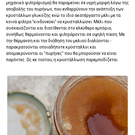
μηχανικό φιλτράρισμα) θα παραμείνει σε υγρή μορφή λόγω της
αποβολής του πυρήνων, που ενθαρρύνουν την ανάπτυξη των
κρυστάλλων γλυκόζης ενώ το ίδιο ακατέργαστο μέλι με τα
κοινά φίλτρα "κινδυνεύει" να κρυσταλλώσει. Μέλι που
συσκευάζονται και διατίθενται στο ελεύθερο εμπόριο,
συνήθως θερμαίνονται και φιλτράρονται σε υψηλή πίεση. Με
την θέρμανση και την διήθηση του μελιού διαλύονται -
παρακρατούνται οποιαδήποτε κρύσταλλοι και
απομακρύνονται οι "πυρήνες" που θα μπορούσαν να είναι
παρόντες. Ως εκ τούτου, η κρυστάλλωση παρεμποδίζεται.