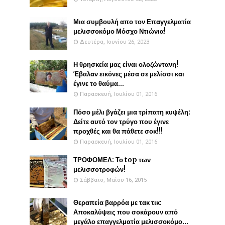
Μια συμβουλή απο τον Επαγγελματία
μελισσοκόμο Μόσχο Ντιώνια!
Δευτέρα, Ιουνίου 26, 2023
Η θρησκεία μας είναι ολοζώντανη!
Έβαλαν εικόνες μέσα σε μελίσσι και
έγινε το θαύμα...
Παρασκευή, Ιουλίου 01, 2016
Πόσο μέλι βγάζει μια τρίπατη κυψέλη:
Δείτε αυτό τον τρύγο που έγινε
προχθές και θα πάθετε σοκ!!!
Παρασκευή, Ιουλίου 01, 2016
ΤΡΟΦΟΜΕΛ: Το top των
μελισσοτροφών!
Σάββατο, Μαΐου 16, 2015
Θεραπεία βαρρόα με τακ τικ:
Αποκαλύψεις που σοκάρουν από
μεγάλο επαγγελματία μελισσοκόμο...