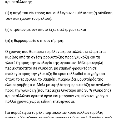
κρυστάλλωσης:
(ι) η πηγή του νέκταρος που συλλέγουν οι μέλισσες (η σύνθεση
των σακχάρων του μελιού),
(ii) ο τρόπος με τον οποίο έχει επεξεργαστεί και
(iii) η θερμοκρασία στη συντήρηση.
Ο χρόνος που θα πάρει το μέλι να κρυσταλλώσει εξαρτάται
κυρίως από τη σχέση φρουκτόζης προς γλυκόζη και τη
γλυκόζη προς την αναλογία της υγρασίας . Μέλι με υψηλή
περιεκτικότητα σε γλυκόζη, με χαμηλή φρουκτόζη σε
αναλογία προς την γλυκόζη θα κρυσταλλωθεί πιο γρήγορα,
όπως το τριφύλλι, το βαμβάκι, πικραλίδα, μουστάρδα της
ελαιοκράμβης κ.α. Μέλι με υψηλότερη φρουκτόζη σε αναλογία
προς την γλυκόζη (που περιέχει λιγότερο από 30 % γλυκόζης)
κρυσταλλώνει αρκετά αργά και μπορούν να μείνουν υγρά για
πολλά χρόνια χωρίς ειδική επεξεργασία.
Για παράδειγμα το μέλι πορτοκαλιάς κρυσταλλώνει μόλις
πιάσει ο Χειμώνας, το πεύκο κρυσταλλώνει σε 1-2 χρόνια, ενώ