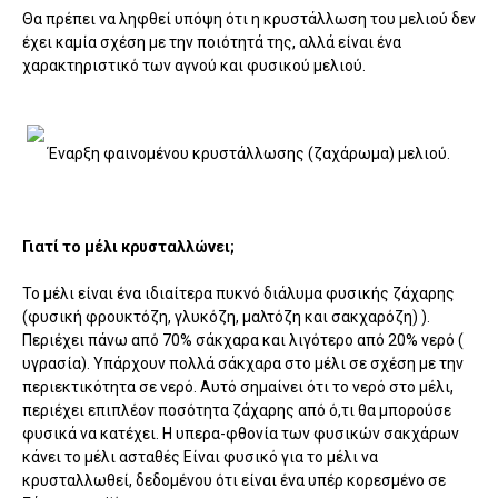
Θα πρέπει να ληφθεί υπόψη ότι η κρυστάλλωση του μελιού δεν
έχει καμία σχέση με την ποιότητά της, αλλά είναι ένα
χαρακτηριστικό των αγνού και φυσικού μελιού.
Έναρξη φαινομένου κρυστάλλωσης (ζαχάρωμα) μελιού.
Γιατί το μέλι κρυσταλλώνει;
Το μέλι είναι ένα ιδιαίτερα πυκνό διάλυμα φυσικής ζάχαρης
(φυσική φρουκτόζη, γλυκόζη, μαλτόζη και σακχαρόζη) ).
Περιέχει πάνω από 70% σάκχαρα και λιγότερο από 20% νερό (
υγρασία). Υπάρχουν πολλά σάκχαρα στο μέλι σε σχέση με την
περιεκτικότητα σε νερό. Αυτό σημαίνει ότι το νερό στο μέλι,
περιέχει επιπλέον ποσότητα ζάχαρης από ό,τι θα μπορούσε
φυσικά να κατέχει. Η υπερα-φθονία των φυσικών σακχάρων
κάνει το μέλι ασταθές Είναι φυσικό για το μέλι να
κρυσταλλωθεί, δεδομένου ότι είναι ένα υπέρ κορεσμένο σε