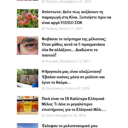
Τετάρτη, Δεκεμβρίου 21, 2016
Απίστευτο: Δείτε πως αυξάνουν τη
παραγωγή στη Κίνα. Ξυπνήστε πριν να
είναι αργά VIDEO ΣΟΚ
Τετάρτη, Μαΐου 11, 2016
Φοβάσαι το τσίμπημα της μέλισσας;
Όταν μάθεις αυτά τα 5 πραγματάκια
όλα θα αλλάξουν... Διαδώστε το
παντού!
Κυριακή, Νοεμβρίου 12, 2017
Η θρησκεία μας είναι ολοζώντανη!
Έβαλαν εικόνες μέσα σε μελίσσι και
έγινε το θαύμα...
Παρασκευή, Ιουλίου 01, 2016
Ποιά είναι τα 18 Καλύτερα Ελληνικά
Μέλια; Τι λένε οι μεγαλύτεροι
επιστήμονες για το Ελληνικό Μέλι....
Τρίτη, Νοεμβρίου 26, 2019
Έκλεψαν το μελισσοκομικό μου