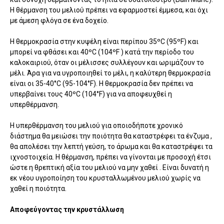
Η θέρμανση του μελιού πρέπει να εφαρμοστεί έμμεσα, και όχι
με άμεση φλόγα σε ένα δοχείο.
Η θερμοκρασία στην κυψέλη είναι περίπου 35ºC (95ºF) και
μπορεί να φθάσει και 40ºC (104ºF ) κατά την περίοδο του
καλοκαιριού, όταν οι μέλισσες συλλέγουν και ωριμάζουν το
μέλι. Άρα για να υγροποιηθεί το μέλι, η καλύτερη θερμοκρασία
είναι οι 35-40°C (95-104°F). Η θερμοκρασία δεν πρέπει να
υπερβαίνει τους 40ºC (104°F) για να αποφευχθεί η
υπερθέρμανση.
Η υπερθέρμανση του μελιού για οποιοδήποτε χρονικό
διάστημα θα μειώσει την ποιότητα θα καταστρέφει τα ένζυμα ,
θα απολέσει την λεπτή γεύση, το άρωμα και θα καταστρέψει τα
ιχνοστοιχεία. Η θέρμανση, πρέπει να γίνονται με προσοχή έτσι
ώστε η θρεπτική αξία του μελιού να μην χαθεί . Είναι δυνατή η
εκ νέου υγροποίηση του κρυσταλλωμένου μελιού χωρίς να
χαθεί η ποιότητα.
Αποφεύγοντας την κρυστάλλωση