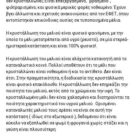
δεν κρυσταλλώνει; Είναι επεξεργασμένο, "βρασμένο",
φιλτραρισμένο, και φυσικά μερικές φορές νοθευμένο. Έχουν
βγει άλλωστε και σχετικές ανακοινώσεις από τον ΕΦΕΤ, όπου
εντοπίστηκαν επικύνδινες ουσίες σε τυποποιημένα μέλια.
Η κρυστάλλωση του μελιού είναι φυσικό φαινόμενο, με την
οποία το μέλι μετατρέπεται από υγρό (ρευστό), σε μία στερεά-
ημιστερεά κατάσταση και είναι 100% φυσικό!.
Η κρυστάλλωση του μελιού είναι ελάχιστα κατανοητή από το
καταναλωτικό κοινό. Πολλοί υποθέτουν ότι το μέλι που
κρυσταλλώνει είναι νοθευμένο ή και το αντίθετο. Δεν είναι
έτσι. Στην πραγματικότητα, η διαδικασία της κρυστάλλωση
είναι φυσικό επακόλουθο. Η κρυστάλλωση δεν επηρεάζει την
ποιότητα του μελιού, εκτός από το χρώμα και την υφή. Το
κρυσταλλωμένο μέλι δεν είναι χαλασμένο και διατηρούνται τα
ποιότητα χαρακτηριστικά του υγρού μελιού . Ορισμένοι
καταναλωτές μελιού τους αρέσει να είναι σε αυτή την
κατάσταση ( ιδίως στο εξωτερικό ), δεδομένου ότι είναι
εύκολο να εξαπλωθεί σε ψωμί ή φρυγανιά χωρίς στάζει και η
γεύση είναι πλουσιότερη.