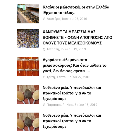
Κλαίνε οι μελισσοκόμοι στην Ελλάδα:
Έρχεται το τέλος...
Δευτέρα, Ιουνίου 06, 2016
ΧΑΝΟΥΜΕ ΤΑ ΜΕΛΙΣΣΙΑ ΜΑΣ
ΒΟΗΘΗΣΤΕ - ΦΩΝΗ ΑΠΟΓΝΩΣΗΣ ΑΠΟ
ΟΛΟΥΣ ΤΟΥΣ ΜΕΛΙΣΣΟΚΟΜΟΥΣ
Τετάρτη, Ιουνίου 19, 2019
Αγοράστε μέλι μόνο από
μελισσοκόμους: Και όταν μάθετε το
γιατί, δεν θα σας αρέσει....
Τρίτη, Σεπτεμβρίου 27, 2016
Νοθευένο μέλι. 7 πανεύκολοι και
πρακτικοί τρόποι για να το
ξεχωρίσουμε!
Παρασκευή, Νοεμβρίου 15, 2019
Νοθευένο μέλι. 7 πανεύκολοι και
πρακτικοί τρόποι για να το
ξεχωρίσουμε!